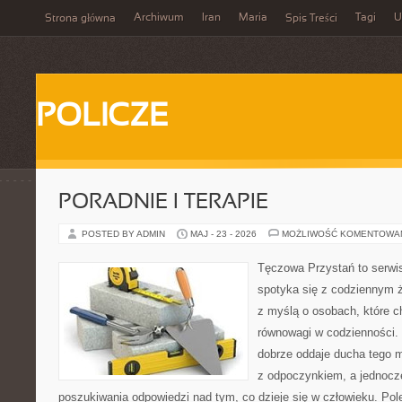
Archiwum
Iran
Maria
Tagi
U
Strona główna
Spis Treści
POLICZE
PORADNIE I TERAPIE
POSTED BY ADMIN
MAJ - 23 - 2026
MOŻLIWOŚĆ KOMENTOWA
Tęczowa Przystań to serwi
spotyka się z codziennym ż
z myślą o osobach, które c
równowagi w codzienności
dobrze oddaje ducha tego m
z odpoczynkiem, a jednocz
poszukiwania odpowiedzi nad tym, co dzieje się w człowieku. Polec