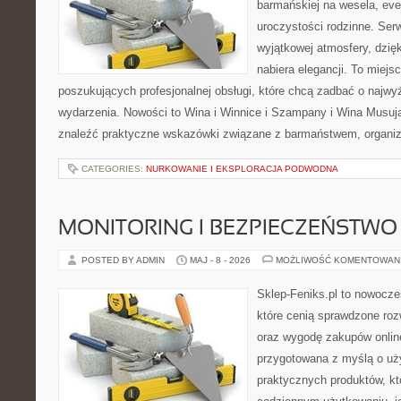
barmańskiej na wesela, eve
uroczystości rodzinne. Serw
wyjątkowej atmosfery, dzię
nabiera elegancji. To miejs
poszukujących profesjonalnej obsługi, które chcą zadbać o naj
wydarzenia. Nowości to Wina i Winnice i Szampany i Wina Musuj
znaleźć praktyczne wskazówki związane z barmaństwem, organi
CATEGORIES:
NURKOWANIE I EKSPLORACJA PODWODNA
MONITORING I BEZPIECZEŃSTWO
POSTED BY ADMIN
MAJ - 8 - 2026
MOŻLIWOŚĆ KOMENTOWAN
Sklep-Feniks.pl to nowocze
które cenią sprawdzone roz
oraz wygodę zakupów online
przygotowana z myślą o uż
praktycznych produktów, kt