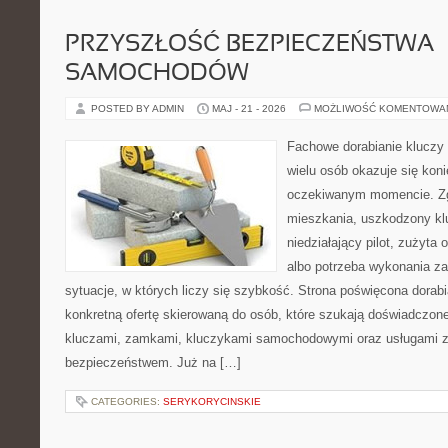
PRZYSZŁOŚĆ BEZPIECZEŃSTWA
SAMOCHODÓW
POSTED BY ADMIN
MAJ - 21 - 2026
MOŻLIWOŚĆ KOMENTOWA
Fachowe dorabianie kluczy t
wielu osób okazuje się kon
oczekiwanym momencie. Zg
mieszkania, uszkodzony k
niedziałający pilot, zużyt
albo potrzeba wykonania z
sytuacje, w których liczy się szybkość. Strona poświęcona dorabi
konkretną ofertę skierowaną do osób, które szukają doświadczon
kluczami, zamkami, kluczykami samochodowymi oraz usługami 
bezpieczeństwem. Już na […]
CATEGORIES:
SERYKORYCINSKIE