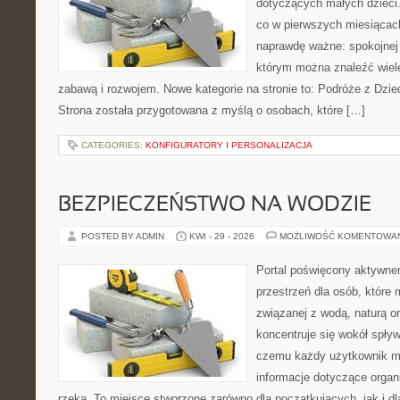
dotyczących małych dzieci.
co w pierwszych miesiącach 
naprawdę ważne: spokojnej o
którym można znaleźć wiel
zabawą i rozwojem. Nowe kategorie na stronie to: Podróże z Dzie
Strona została przygotowana z myślą o osobach, które […]
CATEGORIES:
KONFIGURATORY I PERSONALIZACJA
BEZPIECZEŃSTWO NA WODZIE
POSTED BY ADMIN
KWI - 29 - 2026
MOŻLIWOŚĆ KOMENTOWA
Portal poświęcony aktywne
przestrzeń dla osób, które
związanej z wodą, naturą o
koncentruje się wokół spły
czemu każdy użytkownik m
informacje dotyczące organ
rzeką. To miejsce stworzone zarówno dla początkujących, jak i d