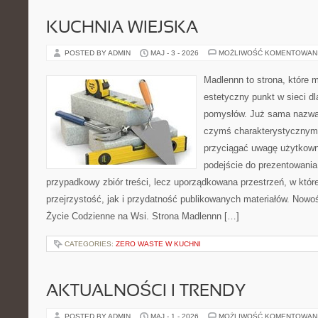
KUCHNIA WIEJSKA
POSTED BY ADMIN
MAJ - 3 - 2026
MOŻLIWOŚĆ KOMENTOWAN
Madlennn to strona, które 
estetyczny punkt w sieci d
pomysłów. Już sama nazwa 
czymś charakterystycznym,
przyciągać uwagę użytkowni
podejście do prezentowania 
przypadkowy zbiór treści, lecz uporządkowana przestrzeń, w któ
przejrzystość, jak i przydatność publikowanych materiałów. Nowośc
Życie Codzienne na Wsi. Strona Madlennn […]
CATEGORIES:
ZERO WASTE W KUCHNI
AKTUALNOŚCI I TRENDY
POSTED BY ADMIN
MAJ - 1 - 2026
MOŻLIWOŚĆ KOMENTOWAN