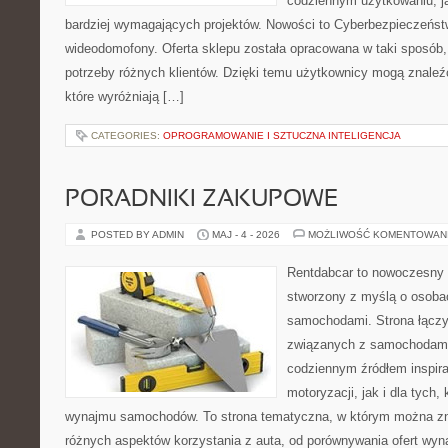
codziennym użytkowaniu, jak
bardziej wymagających projektów. Nowości to Cyberbezpieczeństwo
wideodomofony. Oferta sklepu została opracowana w taki sposób
potrzeby różnych klientów. Dzięki temu użytkownicy mogą znaleźć
które wyróżniają […]
CATEGORIES:
OPROGRAMOWANIE I SZTUCZNA INTELIGENCJA
PORADNIKI ZAKUPOWE
POSTED BY ADMIN
MAJ - 4 - 2026
MOŻLIWOŚĆ KOMENTOWAN
Rentdabcar to nowoczesny 
stworzony z myślą o osobach
samochodami. Strona łączy
związanych z samochodami
codziennym źródłem inspira
motoryzacji, jak i dla tych,
wynajmu samochodów. To strona tematyczna, w którym można z
różnych aspektów korzystania z auta, od porównywania ofert wyn