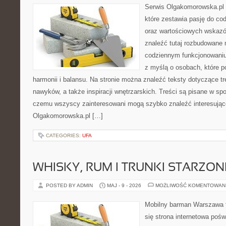
Serwis Olgakomorowska.pl 
które zestawia pasję do cod
oraz wartościowych wskaz
znaleźć tutaj rozbudowane 
codziennym funkcjonowaniu
z myślą o osobach, które p
harmonii i balansu. Na stronie można znaleźć teksty dotyczące t
nawyków, a także inspiracji wnętrzarskich. Treści są pisane w sp
czemu wszyscy zainteresowani mogą szybko znaleźć interesujące
Olgakomorowska.pl […]
CATEGORIES:
UFA
WHISKY, RUM I TRUNKI STARZON
POSTED BY ADMIN
MAJ - 9 - 2026
MOŻLIWOŚĆ KOMENTOWAN
Mobilny barman Warszawa t
się strona internetowa poś