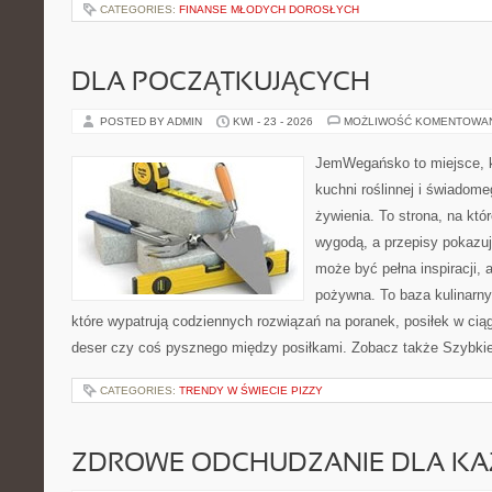
CATEGORIES:
FINANSE MŁODYCH DOROSŁYCH
DLA POCZĄTKUJĄCYCH
POSTED BY ADMIN
KWI - 23 - 2026
MOŻLIWOŚĆ KOMENTOWA
JemWegańsko to miejsce, k
kuchni roślinnej i świadom
żywienia. To strona, na któ
wygodą, a przepisy pokazuj
może być pełna inspiracji, 
pożywna. To baza kulinarn
które wypatrują codziennych rozwiązań na poranek, posiłek w ciąg
deser czy coś pysznego między posiłkami. Zobacz także Szybkie 
CATEGORIES:
TRENDY W ŚWIECIE PIZZY
ZDROWE ODCHUDZANIE DLA K