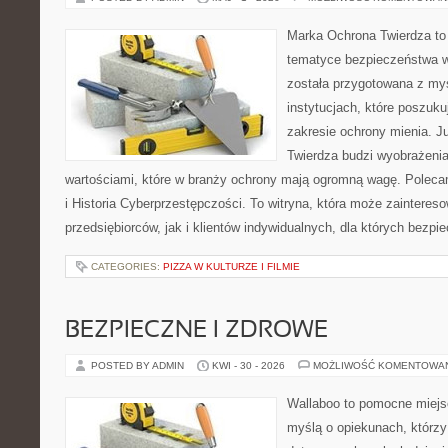
Marka Ochrona Twierdza to 
tematyce bezpieczeństwa w
została przygotowana z myś
instytucjach, które poszuk
zakresie ochrony mienia. 
Twierdza budzi wyobrażenia 
wartościami, które w branży ochrony mają ogromną wagę. Polec
i Historia Cyberprzestępczości. To witryna, która może zaintere
przedsiębiorców, jak i klientów indywidualnych, dla których bezpi
CATEGORIES:
PIZZA W KULTURZE I FILMIE
BEZPIECZNE I ZDROWE
POSTED BY ADMIN
KWI - 30 - 2026
MOŻLIWOŚĆ KOMENTOWA
Wallaboo to pomocne miejs
myślą o opiekunach, którzy