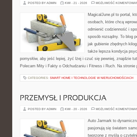
POSTED BY ADMIN
KWI - 21 - 2026
MOŻLIWOŚĆ KOMENTOWA
MagicalJune.pl to portal, k
osobach, które chcą wprow
odmienić codzienność i spo
sposób rozsądny. To blog 
jak gubienie zbędnych kilog
także lepsza kondycja psyc
pomysłów, aby jeść lepiej, żyć lżej i czuć się pewniej, znajdzie tu
Polecam Mity i Fakty o Odchudzaniu i Fitness i Ruch. Na stronie
CATEGORIES:
SMART HOME I TECHNOLOGIE W NIERUCHOMOŚCIACH
PRZEMYSŁ I PRODUKCJA
POSTED BY ADMIN
KWI - 20 - 2026
MOŻLIWOŚĆ KOMENTOWA
Auto Jarmark to dynamiczna
pasjonują się światem sam
tworzone z myślą o czyteln