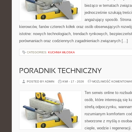
bieżąco w tematach związa
jednocześnie szukają treśc
angażujący sposób. Strona 
kierowców, fanów czterech kółek oraz osób obserwujących rozwój
istotne: nowych technologiach, trendach rynkowych, bezpieczeństw
porównaniach oraz codziennych zagadnieniach związanych […]
CATEGORIES:
KUCHNIA WŁOSKA
PORADNIK TECHNICZNY
POSTED BY ADMIN
KWI - 17 - 2026
MOŻLIWOŚĆ KOMENTOWA
Ten serwis online to rozbud
osób, które interesują się 
strefą odpoczynku, wannam
rozumianym komfortem codz
stworzone z myślą o osoba
cieple, wodzie i regeneracj