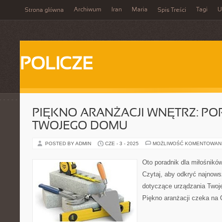
Archiwum
Iran
Maria
Tagi
U
Strona główna
Spis Treści
POLICZE
PIĘKNO ARANŻACJI WNĘTRZ: PO
TWOJEGO DOMU
POSTED BY ADMIN
CZE - 3 - 2025
MOŻLIWOŚĆ KOMENTOWAN
Oto poradnik dla miłośników
Czytaj, aby odkryć najnows
dotyczące urządzania Twoj
Piękno aranżacji czeka na 