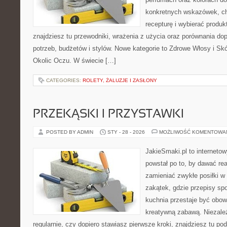
konkretnych wskazówek, ch
recepturę i wybierać produk
znajdziesz tu przewodniki, wrażenia z użycia oraz porównania d
potrzeb, budżetów i stylów. Nowe kategorie to Zdrowe Włosy i Skó
Okolic Oczu. W świecie […]
CATEGORIES:
ROLETY, ŻALUZJE I ZASŁONY
PRZEKĄSKI I PRZYSTAWKI
POSTED BY ADMIN
STY - 28 - 2026
MOŻLIWOŚĆ KOMENTOWA
JakieSmaki.pl to internetow
powstał po to, by dawać rea
zamieniać zwykłe posiłki 
zakątek, gdzie przepisy spo
kuchnia przestaje być obowi
kreatywną zabawą. Niezależ
regularnie, czy dopiero stawiasz pierwsze kroki, znajdziesz tu po