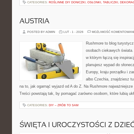
CATEGORIES:
ROŚLINNE DIY DONICZKI, OSŁONKI, TABLICZKI, DEKORA
AUSTRIA
POSTED BY ADMIN
LUT - 1 - 2026
MOŻLIWOŚĆ KOMENTOWAN
Rushmore to blog turystycz
osobach ciekawych świata. 
w którym łączą się inspirac
planujesz wypad do słoneczn
Europy, kraju porządku i za
albo Czechia, znajdziesz t
na to, jak ogarnąć wyjazd od A do Z. Na Rushmore najważniejsze 
Treści powstają tak, by pomagać zarówno osobom, które lubią uk
CATEGORIES:
DIY – ZRÓB TO SAM
ŚWIĘTA I UROCZYSTOŚCI Z DZIE