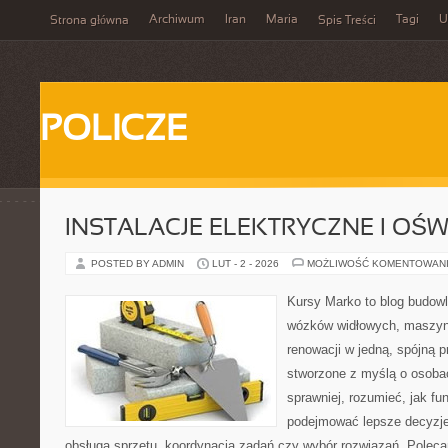
Archiwum
Iran
Maria
Tagi
U
Strona główna
Spis Treści
POLICZE
INSTALACJE ELEKTRYCZNE I OŚW
POSTED BY ADMIN
LUT - 2 - 2026
MOŻLIWOŚĆ KOMENTOWAN
Kursy Marko to blog budowl
wózków widłowych, maszyn
renowacji w jedną, spójną p
stworzone z myślą o osobac
sprawniej, rozumieć, jak fun
podejmować lepsze decyzje
obsługa sprzętu, koordynacja zadań czy wybór rozwiązań. Poleca