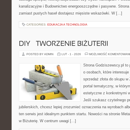
kanalizacyjne i Budownictwo energooszczędne i pasywne. Strona 
zamiast pustych haseł dostajesz mięsiste wskazówki. W […]
CATEGORIES:
EDUKACJA A TECHNOLOGIA
DIY – TWORZENIE BIŻUTERII
POSTED BY ADMIN
LUT - 1 - 2026
MOŻLIWOŚĆ KOMENTOWAN
Strona Godziszewscy.pl to 
o osobach, które interesuje 
sprzedaż złota do skupu w 
portal tematyczny, w który
estetyczne z konkretnymi
Jeśli szukasz czytelnego 
jubilerskich, chcesz lepiej zrozumieć oznaczenia na wyrobach al
ten serwis jest idealnym punktem startu. Nowości na stronie Meta
w Biżuterię. W centrum uwagi […]