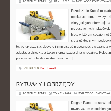
POSTED BY ADMIN
LUT - 1 - 2026
MOŻLIWOŚĆ KOMENTOWAN
Przedszkole Kubuś to plat
opiekunach oraz o wszystki
wiarygodnych informacji na
przedszkolnych i placówek 
blog, w którym codzienność
się z użytecznymi podpowie
to, by upraszczać decyzje i zmniejszać niepewność związane z 
adaptacją dziecka, a także z organizacją dnia w rodzinie. Poleca
przedszkolu i Rodzicielstwo bliskości i […]
CATEGORIES:
BALTICAYACHTS
RYTUAŁY I OBRZĘDY
POSTED BY ADMIN
STY - 31 - 2026
MOŻLIWOŚĆ KOMENTOWA
Droga z Panem to serwis ch
towarzyszem w codziennym 