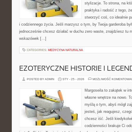
stylizacje. To strona, na któ
praktyka i radość z tego, 
stworzyć coś, co idealnie p
i codziennego życia. Jeśli marzysz o tym, by Twoja garderoba by
jednocześnie chcesz działać w duchu zero waste, znajdziesz tu m
wskazówek […]
CATEGORIES:
MEDYCYNA NATURALNA
EZOTERYCZNE HISTORIE I LEGEN
POSTED BY ADMIN
STY - 25 - 2026
MOŻLIWOŚĆ KOMENTOWA
Margoseila to zakątek w in
własne wnętrze na nowo. To 
myślą o tym, abyś mógł zaj
jesteś, jak reagujesz, czeg
chcesz iść. Jeśli kiedykolw
codzienności brakuje Ci od