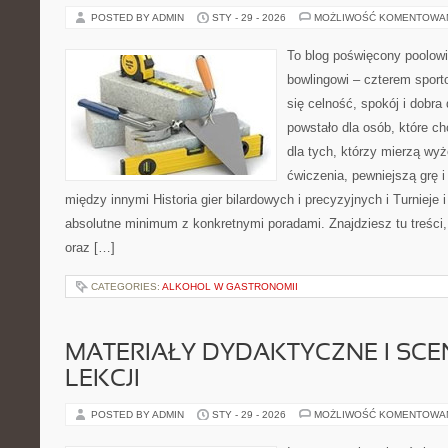
POSTED BY ADMIN
STY - 29 - 2026
MOŻLIWOŚĆ KOMENTOWA
To blog poświęcony poolowi
bowlingowi – czterem sporto
się celność, spokój i dobra
powstało dla osób, które ch
dla tych, którzy mierzą wy
ćwiczenia, pewniejszą grę i
między innymi Historia gier bilardowych i precyzyjnych i Turnieje 
absolutne minimum z konkretnymi poradami. Znajdziesz tu treści,
oraz […]
CATEGORIES:
ALKOHOL W GASTRONOMII
MATERIAŁY DYDAKTYCZNE I SCE
LEKCJI
POSTED BY ADMIN
STY - 29 - 2026
MOŻLIWOŚĆ KOMENTOWA