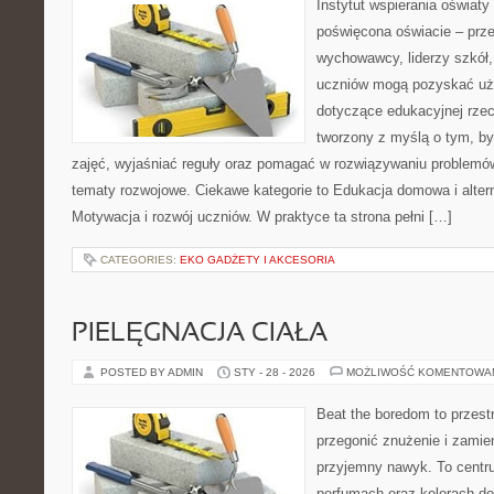
Instytut wspierania oświaty
poświęcona oświacie – prze
wychowawcy, liderzy szkół, 
uczniów mogą pozyskać uż
dotyczące edukacyjnej rzec
tworzony z myślą o tym, b
zajęć, wyjaśniać reguły oraz pomagać w rozwiązywaniu problemó
tematy rozwojowe. Ciekawe kategorie to Edukacja domowa i alter
Motywacja i rozwój uczniów. W praktyce ta strona pełni […]
CATEGORIES:
EKO GADŻETY I AKCESORIA
PIELĘGNACJA CIAŁA
POSTED BY ADMIN
STY - 28 - 2026
MOŻLIWOŚĆ KOMENTOWA
Beat the boredom to przest
przegonić znużenie i zamie
przyjemny nawyk. To centru
perfumach oraz kolorach do