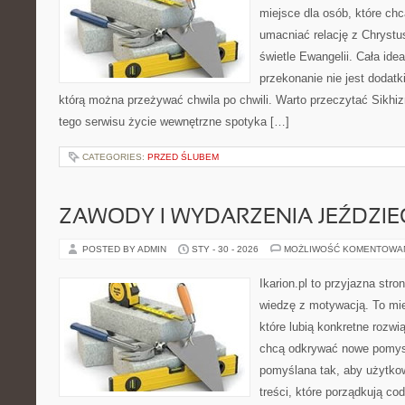
miejsce dla osób, które chc
umacniać relację z Chryst
świetle Ewangelii. Cała idea
przekonanie nie jest dodatk
którą można przeżywać chwila po chwili. Warto przeczytać Sikhi
tego serwisu życie wewnętrzne spotyka […]
CATEGORIES:
PRZED ŚLUBEM
ZAWODY I WYDARZENIA JEŹDZIE
POSTED BY ADMIN
STY - 30 - 2026
MOŻLIWOŚĆ KOMENTOWA
Ikarion.pl to przyjazna stro
wiedzę z motywacją. To mie
które lubią konkretne rozwi
chcą odkrywać nowe pomysł
pomyślana tak, aby użytkow
treści, które porządkują co