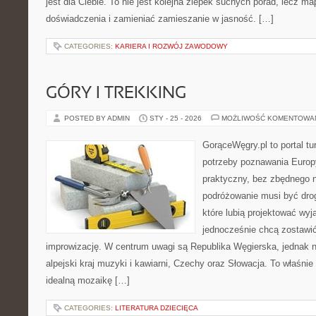
jest dla Ciebie. To nie jest kolejna zlepek suchych porad, lecz m
doświadczenia i zamieniać zamieszanie w jasność. […]
CATEGORIES:
KARIERA I ROZWÓJ ZAWODOWY
GÓRY I TREKKING
POSTED BY ADMIN
STY - 25 - 2026
MOŻLIWOŚĆ KOMENTOWA
GorąceWęgry.pl to portal tu
potrzeby poznawania Euro
praktyczny, bez zbędnego n
podróżowanie musi być drog
które lubią projektować wyj
jednocześnie chcą zostawić
improwizację. W centrum uwagi są Republika Węgierska, jednak nat
alpejski kraj muzyki i kawiarni, Czechy oraz Słowacja. To właśnie 
idealną mozaikę […]
CATEGORIES:
LITERATURA DZIECIĘCA