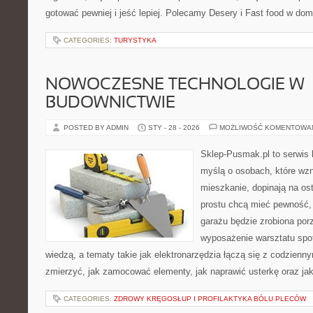
gotować pewniej i jeść lepiej. Polecamy Desery i Fast food w 
CATEGORIES:
TURYSTYKA
NOWOCZESNE TECHNOLOGIE W
BUDOWNICTWIE
POSTED BY ADMIN
STY - 28 - 2026
MOŻLIWOŚĆ KOMENTOWA
Sklep-Pusmak.pl to serwis 
myślą o osobach, które wz
mieszkanie, dopinają na ost
prostu chcą mieć pewność,
garażu będzie zrobiona por
wyposażenie warsztatu spot
wiedzą, a tematy takie jak elektronarzędzia łączą się z codzienn
zmierzyć, jak zamocować elementy, jak naprawić usterkę oraz jak
CATEGORIES:
ZDROWY KRĘGOSŁUP I PROFILAKTYKA BÓLU PLECÓW