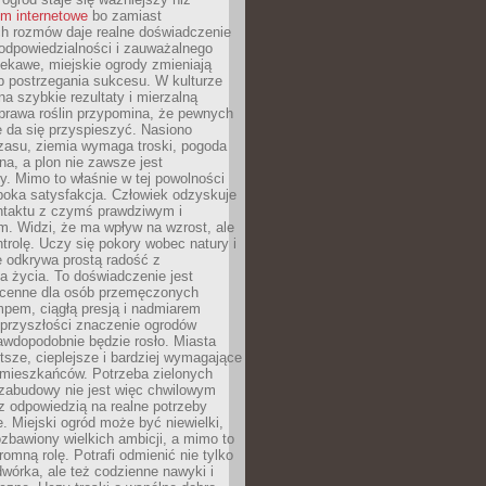
um internetowe
bo zamiast
ch rozmów daje realne doświadczenie
odpowiedzialności i zauważalnego
iekawe, miejskie ogrody zmieniają
b postrzegania sukcesu. W kulturze
na szybkie rezultaty i mierzalną
prawa roślin przypomina, że pewnych
 da się przyspieszyć. Nasiono
zasu, ziemia wymaga troski, pogoda
a, a plon nie zawsze jest
y. Mimo to właśnie w tej powolności
ęboka satysfakcja. Człowiek odzyskuje
ntaktu z czymś prawdziwym i
. Widzi, że ma wpływ na wzrost, ale
ntrolę. Uczy się pokory wobec natury i
 odkrywa prostą radość z
 życia. To doświadczenie jest
 cenne dla osób przemęczonych
pem, ciągłą presją i nadmiarem
przyszłości znaczenie ogrodów
awdopodobnie będzie rosło. Miasta
stsze, cieplejsze i bardziej wymagające
 mieszkańców. Potrzeba zielonych
zabudowy nie jest więc chwilowym
z odpowiedzią na realne potrzeby
e. Miejski ogród może być niewielki,
zbawiony wielkich ambicji, a mimo to
omną rolę. Potrafi odmienić nie tylko
wórka, ale też codzienne nawyki i