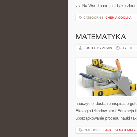
vs. Na Wsi. To nie jest tylko zbiór
CATEGORIES:
CHEMIA OGÓLNA
MATEMATYKA
POSTED BY ADMIN
STY - 11 - 
nauczyciel dostanie inspiracje got
Ekologia i środowisko i Edukacja f
uporządkowanie procesu nauki tak,
CATEGORIES:
ANALIZA MATEMATY