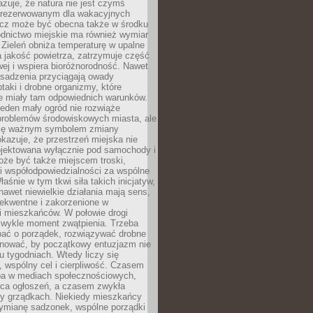
zuje, że natura nie jest czymś
arezerwowanym dla wakacyjnych
ecz może być obecna także w środku
odnictwo miejskie ma również wymiar
 Zieleń obniża temperaturę w upalne
a jakość powietrza, zatrzymuje część
ej i wspiera bioróżnorodność. Nawet
asadzenia przyciągają owady
ptaki i drobne organizmy, które
ie miały tam odpowiednich warunków.
eden mały ogród nie rozwiąże
problemów środowiskowych miasta, ale
się ważnym symbolem zmiany
kazuje, że przestrzeń miejska nie
ojektowana wyłącznie pod samochody i
oże być także miejscem troski,
i współodpowiedzialności za wspólne
aśnie w tym tkwi siła takich inicjatyw,
nawet niewielkie działania mają sens,
sekwentne i zakorzenione w
i mieszkańców. W połowie drogi
 zwykle moment zwątpienia. Trzeba
bać o porządek, rozwiązywać drobne
pilnować, by początkowy entuzjazm nie
ku tygodniach. Wtedy liczy się
 wspólny cel i cierpliwość. Czasem
a w mediach społecznościowych,
ica ogłoszeń, a czasem zwykła
y grządkach. Niekiedy mieszkańcy
wymianę sadzonek, wspólne porządki