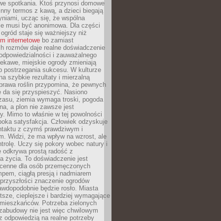
we spotkania. Ktoś przynosi domowe
 inny termos z kawą, a dzieci biegają
niami, ucząc się, że wspólna
ie musi być anonimowa. Dla części
ogród staje się ważniejszy niż
um internetowe
bo zamiast
ch rozmów daje realne doświadczenie
odpowiedzialności i zauważalnego
iekawe, miejskie ogrody zmieniają
b postrzegania sukcesu. W kulturze
na szybkie rezultaty i mierzalną
prawa roślin przypomina, że pewnych
 da się przyspieszyć. Nasiono
zasu, ziemia wymaga troski, pogoda
a, a plon nie zawsze jest
y. Mimo to właśnie w tej powolności
ęboka satysfakcja. Człowiek odzyskuje
ntaktu z czymś prawdziwym i
. Widzi, że ma wpływ na wzrost, ale
ntrolę. Uczy się pokory wobec natury i
 odkrywa prostą radość z
 życia. To doświadczenie jest
 cenne dla osób przemęczonych
pem, ciągłą presją i nadmiarem
przyszłości znaczenie ogrodów
awdopodobnie będzie rosło. Miasta
stsze, cieplejsze i bardziej wymagające
 mieszkańców. Potrzeba zielonych
zabudowy nie jest więc chwilowym
z odpowiedzią na realne potrzeby