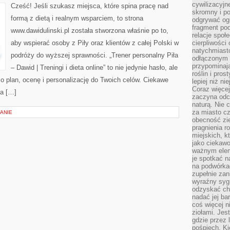
NAWYKI
cywilizacyjn
Cześć! Jeśli szukasz miejsca, które spina pracę nad
(MINDSET
skromny i po
SPORTOWY)
formą z dietą i realnym wsparciem, to strona
odgrywać ogr
fragment pod
www.dawidulinski.pl została stworzona właśnie po to,
relacje społ
aby wspierać osoby z Piły oraz klientów z całej Polski w
cierpliwości
natychmiasto
podróży do wyższej sprawności. „Trener personalny Piła
odłączonym 
przypominają
– Dawid | Treningi i dieta online” to nie jedynie hasło, ale
roślin i pro
j o plan, ocenę i personalizację do Twoich celów. Ciekawe
lepiej niż n
Coraz więce
ja […]
zaczyna odc
naturą. Nie
za miasto cz
ANIE
obecność zie
pragnienia r
miejskich, k
jako ciekawo
ważnym elem
je spotkać 
na podwórka
zupełnie zan
wyraźny syg
odzyskać cho
nadać jej bar
coś więcej n
ziołami. Jes
gdzie przez 
pośpiech. Ki