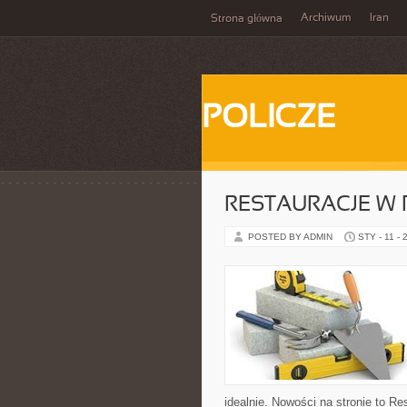
Archiwum
Iran
Strona główna
POLICZE
RESTAURACJE W
POSTED BY ADMIN
STY - 11 - 
idealnie. Nowości na stronie to R