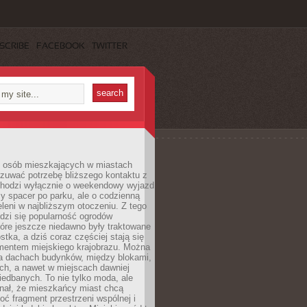
SCRIBE
FACEBOOK
TWITTER
j osób mieszkających w miastach
zuwać potrzebę bliższego kontaktu z
 chodzi wyłącznie o weekendowy wyjazd
y spacer po parku, ale o codzienną
leni w najbliższym otoczeniu. Z tego
odzi się popularność ogrodów
tóre jeszcze niedawno były traktowane
stka, a dziś coraz częściej stają się
entem miejskiego krajobrazu. Można
na dachach budynków, między blokami,
ch, a nawet w miejscach dawniej
iedbanych. To nie tylko moda, ale
nał, że mieszkańcy miast chcą
ć fragment przestrzeni wspólnej i