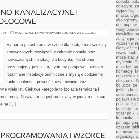
dodatku poka
odległym, z
wyjazdów, l
NO-KANALIZACYJNE I
miasta. Ogr
ekologiczny.
ODŁOGOWE
dni, poprawi
wody opadow
INSTALACJE
 2026
MOŻLIWOŚĆ KOMENTOWANIA
ZOSTAŁA WYŁĄCZONA
niewielkie n
WODNO-
zapylające, 
KANALIZACYJNE
I
wcześniej n
Rymar to przestrzeń stworzone dla osób, które szukają
OGRZEWANIE
Oczywiście j
PODŁOGOWE
sprawdzonych rozwiązań w zakresie grzania oraz
wszystkich 
może stać 
nowoczesnych instalacji dla budynku. Na stronie
myślenia. Po
musi być pr
prezentujemy paleniska, systemy pompowe i szeroko
komercję. M
rozumiane instalacje techniczne z myślą o codziennej
odpoczynku 
otoczenie. Wł
funkcjonalności, pewności użytkowania oraz
bo uczą, że 
ie wielu lat. Ciekawe kategorie to Izolacja termiczna i
jeśli są kon
codziennośc
ne i trendy. Nasza strona jest po to, aby w jednym miejscu
pojawia się
podlewać, d
je na […]
konflikty i 
zgasł po kil
komunikacja,
pomaga grup
czasem tabl
rozmowa prz
OPROGRAMOWANIA I WZORCE
organizują 