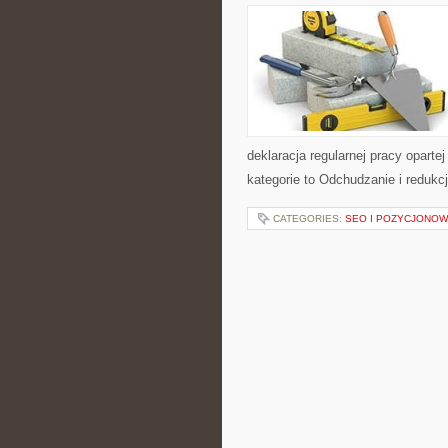
deklaracja regularnej pracy oparte
kategorie to Odchudzanie i redukc
CATEGORIES:
SEO I POZYCJONOW