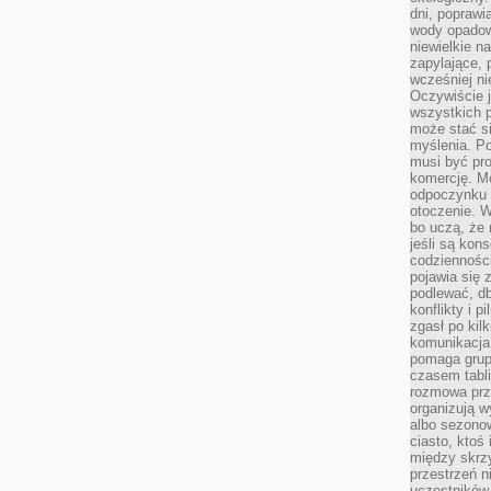
dni, poprawi
wody opadow
niewielkie n
zapylające, 
wcześniej n
Oczywiście j
wszystkich 
może stać 
myślenia. Po
musi być pr
komercję. M
odpoczynku 
otoczenie. Wł
bo uczą, że 
jeśli są kon
codziennośc
pojawia się
podlewać, d
konflikty i 
zgasł po kil
komunikacja,
pomaga grup
czasem tabl
rozmowa prz
organizują 
albo sezono
ciasto, ktoś
między skrzy
przestrzeń n
uczestników 