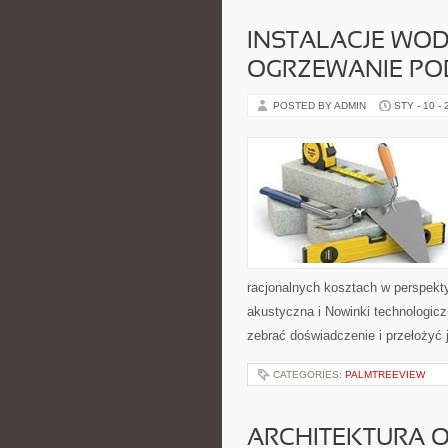
INSTALACJE WOD
OGRZEWANIE P
POSTED BY ADMIN
STY - 10 -
racjonalnych kosztach w perspektyw
akustyczna i Nowinki technologicz
zebrać doświadczenie i przełożyć 
CATEGORIES:
PALMTREEVIEW
ARCHITEKTURA 