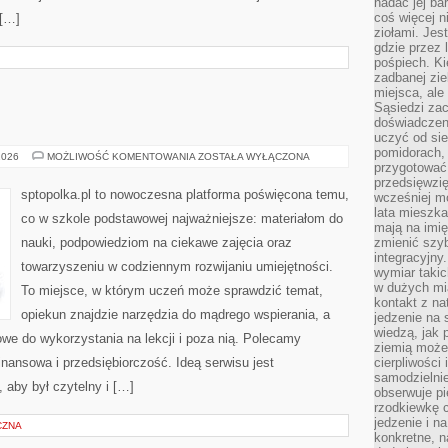
nadać jej bar
coś więcej n
 […]
ziołami. Jes
gdzie przez 
pośpiech. Ki
zadbanej zie
miejsca, ale
Sąsiedzi za
doświadczen
uczyć od si
pomidorach, 
MATEMATYKA
2026
MOŻLIWOŚĆ KOMENTOWANIA
ZOSTAŁA WYŁĄCZONA
przygotować
przedsięwzię
sptopolka.pl to nowoczesna platforma poświęcona temu,
wcześniej mo
lata mieszka
co w szkole podstawowej najważniejsze: materiałom do
mają na imię
nauki, podpowiedziom na ciekawe zajęcia oraz
zmienić szybc
integracyjny
towarzyszeniu w codziennym rozwijaniu umiejętności.
wymiar takic
w dużych mi
To miejsce, w którym uczeń może sprawdzić temat,
kontakt z na
opiekun znajdzie narzędzia do mądrego wspierania, a
jedzenie na 
wiedzą, jak
owe do wykorzystania na lekcji i poza nią. Polecamy
ziemią może 
inansowa i przedsiębiorczość. Ideą serwisu jest
cierpliwości
samodzielnie
 aby był czytelny i […]
obserwuje pi
rzodkiewkę c
jedzenie i n
CZNA
konkretne, 