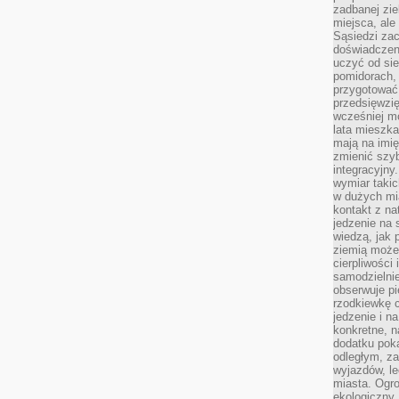
zadbanej zie
miejsca, ale
Sąsiedzi za
doświadczen
uczyć od si
pomidorach, 
przygotować
przedsięwzię
wcześniej mo
lata mieszka
mają na imię
zmienić szybc
integracyjny
wymiar takic
w dużych mi
kontakt z na
jedzenie na 
wiedzą, jak
ziemią może 
cierpliwości
samodzielnie
obserwuje pi
rzodkiewkę c
jedzenie i n
konkretne, 
dodatku poka
odległym, z
wyjazdów, l
miasta. Ogr
ekologiczny.