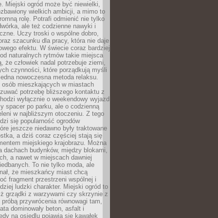
e. Miejski ogród może być niewielki,
zbawiony wielkich ambicji, a mimo to
omną rolę. Potrafi odmienić nie tylko
wórka, ale też codzienne nawyki i
eczne. Uczy troski o wspólne dobro,
 oraz szacunku dla pracy, która nie daje
wego efektu. W świecie coraz bardziej
od naturalnych rytmów takie miejsca
, że człowiek nadal potrzebuje ziemi,
stych czynności, które porządkują myśli
iejedna nowoczesna metoda relaksu.
j osób mieszkających w miastach
zuwać potrzebę bliższego kontaktu z
 chodzi wyłącznie o weekendowy wyjazd
y spacer po parku, ale o codzienną
leni w najbliższym otoczeniu. Z tego
odzi się popularność ogrodów
tóre jeszcze niedawno były traktowane
stka, a dziś coraz częściej stają się
entem miejskiego krajobrazu. Można
na dachach budynków, między blokami,
ch, a nawet w miejscach dawniej
iedbanych. To nie tylko moda, ale
nał, że mieszkańcy miast chcą
ć fragment przestrzeni wspólnej i
dziej ludzki charakter. Miejski ogród to
iż grządki z warzywami czy skrzynie z
t próbą przywrócenia równowagi tam,
lata dominowały beton, asfalt i
edy na osiedlu pojawia się kawałek