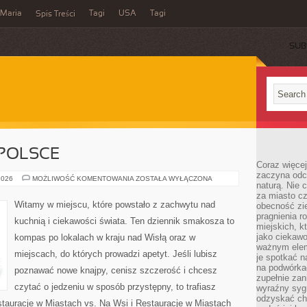
Maria
Tagi
USA
Tagi
Spis Treści
SUB
 POLSCE
Coraz więce
zaczyna odc
RESTAURACJE
2026
MOŻLIWOŚĆ KOMENTOWANIA
ZOSTAŁA WYŁĄCZONA
naturą. Nie
W
POLSCE
za miasto cz
Witamy w miejscu, które powstało z zachwytu nad
obecność zie
pragnienia r
kuchnią i ciekawości świata. Ten dziennik smakosza to
miejskich, k
jako ciekawo
kompas po lokalach w kraju nad Wisłą oraz w
ważnym elem
miejscach, do których prowadzi apetyt. Jeśli lubisz
je spotkać 
na podwórka
poznawać nowe knajpy, cenisz szczerość i chcesz
zupełnie zan
czytać o jedzeniu w sposób przystępny, to trafiasz
wyraźny syg
odzyskać cho
estauracje w Miastach vs. Na Wsi i Restauracje w Miastach