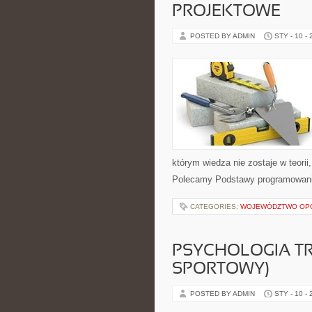
PROJEKTOWE
POSTED BY ADMIN
STY - 10 -
którym wiedza nie zostaje w teori
Polecamy Podstawy programowania
CATEGORIES:
WOJEWÓDZTWO OP
PSYCHOLOGIA TR
SPORTOWY)
POSTED BY ADMIN
STY - 10 -