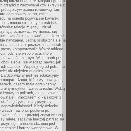
dziej ludzki charakter. Miejski ogród to
iż grządki z warzywami czy skrzynie z
t próbą przywrócenia równowagi tam,
lata dominowały beton, asfalt i
edy na osiedlu pojawia się kawałek
leni, zmienia się nie tylko estetyka
 również relacje między ludźmi.
czynają rozmawiać, wymieniać się
iami, wspólnie planować nasadzenia i
ebie nawzajem. Jedna osoba zna się na
inna na ziołach, jeszcze inna potrafi
 prosty kompostownik. Wokół takiego
cia rodzi się współpraca, której
gło w ogóle nie być. Wiele osób przez
 obok siebie, nie wiedząc nawet, jak
 ich sąsiedzi. Wspólny ogród potrafi to
iej niż niejeden oficjalny projekt
. Bardzo ważny jest też edukacyjny
h miejsc. Dzieci, które wychowują się
astach, często mają ograniczony
turalnym cyklem wzrostu roślin. Widzą
sklepowych półkach, ale nie zawsze
 powstaje. Tymczasem kilka skrzyń z
stać się żywą lekcją przyrody,
 i odpowiedzialności. Kiedy dziecko
 wsadzi nasiono, podlewa je,
erwsze liście, a później zrywa własną
zy miętę, zaczyna inaczej patrzeć na
a przyrodę. To doświadczenie jest
namacalne i bardzo wartościowe. W