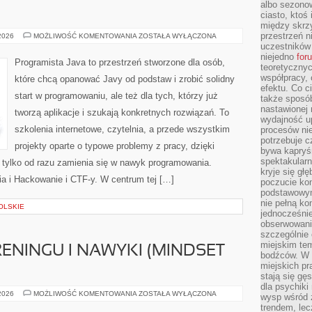
albo sezono
ciasto, ktoś
między skrzy
przestrzeń n
ARCHITEKTURA
 2026
MOŻLIWOŚĆ KOMENTOWANIA
ZOSTAŁA WYŁĄCZONA
OPROGRAMOWANIA
uczestników 
I
niejedno
for
WZORCE
Programista Java to przestrzeń stworzone dla osób,
PROJEKTOWE
teoretyczny
współpracy, 
które chcą opanować Javy od podstaw i zrobić solidny
efektu. Co c
start w programowaniu, ale też dla tych, którzy już
także sposó
nastawionej 
tworzą aplikacje i szukają konkretnych rozwiązań. To
wydajność u
szkolenia internetowe, czytelnia, a przede wszystkim
procesów nie
potrzebuje c
projekty oparte o typowe problemy z pracy, dzięki
bywa kapryśn
spektakularn
i, tylko od razu zamienia się w nawyk programowania.
kryje się gł
 i Hackowanie i CTF-y. W centrum tej […]
poczucie ko
podstawowym
nie pełną ko
OLSKIE
jednocześnie
obserwowania
szczególnie
miejskim tem
ENINGU I NAWYKI (MINDSET
bodźców. W 
miejskich pr
stają się gę
dla psychiki
PSYCHOLOGIA
 2026
MOŻLIWOŚĆ KOMENTOWANIA
ZOSTAŁA WYŁĄCZONA
wysp wśród 
TRENINGU
trendem, lec
I