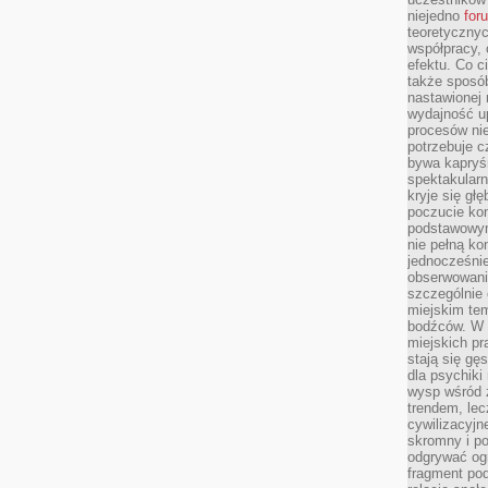
niejedno
for
teoretyczny
współpracy, 
efektu. Co c
także sposó
nastawionej 
wydajność u
procesów nie
potrzebuje c
bywa kapryśn
spektakularn
kryje się gł
poczucie ko
podstawowym
nie pełną ko
jednocześnie
obserwowania
szczególnie
miejskim tem
bodźców. W 
miejskich pr
stają się gę
dla psychiki
wysp wśród 
trendem, lec
cywilizacyjn
skromny i po
odgrywać ogr
fragment pod