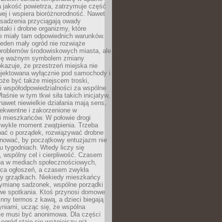
a jakość powietrza, zatrzymuje część
ej i wspiera bioróżnorodność. Nawet
asadzenia przyciągają owady
ptaki i drobne organizmy, które
ie miały tam odpowiednich warunków.
eden mały ogród nie rozwiąże
problemów środowiskowych miasta, ale
się ważnym symbolem zmiany
kazuje, że przestrzeń miejska nie
ojektowana wyłącznie pod samochody i
oże być także miejscem troski,
i współodpowiedzialności za wspólne
aśnie w tym tkwi siła takich inicjatyw,
nawet niewielkie działania mają sens,
sekwentne i zakorzenione w
i mieszkańców. W połowie drogi
 zwykle moment zwątpienia. Trzeba
bać o porządek, rozwiązywać drobne
pilnować, by początkowy entuzjazm nie
ku tygodniach. Wtedy liczy się
 wspólny cel i cierpliwość. Czasem
a w mediach społecznościowych,
ica ogłoszeń, a czasem zwykła
y grządkach. Niekiedy mieszkańcy
wymianę sadzonek, wspólne porządki
we spotkania. Ktoś przynosi domowe
 inny termos z kawą, a dzieci biegają
niami, ucząc się, że wspólna
ie musi być anonimowa. Dla części
ogród staje się ważniejszy niż