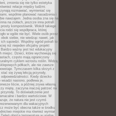
leni, zmienia się nie tylko estetyka
 również relacje między ludźmi.
czynają rozmawiać, wymieniać się
iami, wspólnie planować nasadzenia i
ebie nawzajem. Jedna osoba zna się na
inna na ziołach, jeszcze inna potrafi
 prosty kompostownik. Wokół takiego
cia rodzi się współpraca, której
gło w ogóle nie być. Wiele osób przez
 obok siebie, nie wiedząc nawet, jak
 ich sąsiedzi. Wspólny ogród potrafi to
iej niż niejeden oficjalny projekt
. Bardzo ważny jest też edukacyjny
h miejsc. Dzieci, które wychowują się
astach, często mają ograniczony
turalnym cyklem wzrostu roślin. Widzą
sklepowych półkach, ale nie zawsze
 powstaje. Tymczasem kilka skrzyń z
stać się żywą lekcją przyrody,
 i odpowiedzialności. Kiedy dziecko
 wsadzi nasiono, podlewa je,
erwsze liście, a później zrywa własną
zy miętę, zaczyna inaczej patrzeć na
a przyrodę. To doświadczenie jest
namacalne i bardzo wartościowe. W
zuje, że natura nie jest czymś
arezerwowanym dla wakacyjnych
ecz może być obecna także w środku
odnictwo miejskie ma również wymiar
 Zieleń obniża temperaturę w upalne