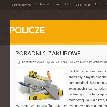
Archiwum
Iran
Maria
Tagi
U
Strona główna
Spis Treści
POLICZE
PORADNIKI ZAKUPOWE
POSTED BY ADMIN
MAJ - 4 - 2026
MOŻLIWOŚĆ KOMENTOWAN
Rentdabcar to nowoczesny 
stworzony z myślą o osobach
samochodami. Strona łączy
związanych z samochodami
codziennym źródłem inspira
motoryzacji, jak i dla tych,
wynajmu samochodów. To strona tematyczna, w którym można z