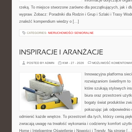
informacje dotyczące organ
rzeką. To miejsce stworzone zarówno dla początkujących, jak i d
wypraw. Zobacz: Poradniki dla Rodzin i Grup i Szlaki i Trasy Wo
znaleźć kompendium wiedzy o […]
CATEGORIES:
NIERUCHOMOŚCI SENIORALNE
INSPIRACJE I ARANŻACJE
POSTED BY ADMIN
KWI - 27 - 2026
MOŻLIWOŚĆ KOMENTOWA
Innowacyjna platforma sie
rozwiązaniom świetlnym to 
które szukają stylowych ins
biura oraz przestrzeni użyt
bogaty świat produktów zwi
pokazując jak odpowiednio 
odmienić każde wnętrze. To przestrzeń dla tych, którzy cenią pię
zwracają uwagę na trwałość wykonania i codzienny komfort użyt
Home i Inteligentne Oświetlenie i Nowości i Trendy. Na stronie […