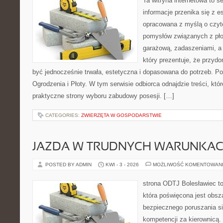
Ta witryna internetowa to s
informacje przenika się z e
opracowana z myślą o czyt
pomysłów związanych z pło
garażową, zadaszeniami, a 
który prezentuje, że przyd
być jednocześnie trwała, estetyczna i dopasowana do potrzeb. Po
Ogrodzenia i Płoty. W tym serwisie odbiorca odnajdzie treści, kt
praktyczne strony wyboru zabudowy posesji. […]
CATEGORIES:
ZWIERZĘTA W GOSPODARSTWIE
JAZDA W TRUDNYCH WARUNKA
POSTED BY ADMIN
KWI - 3 - 2026
MOŻLIWOŚĆ KOMENTOWAN
strona ODTJ Bolesławiec to
która poświęcona jest obsz
bezpiecznego poruszania si
kompetencji za kierownicą.