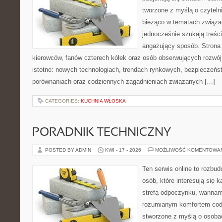
tworzone z myślą o czyteln
bieżąco w tematach związa
jednocześnie szukają treśc
angażujący sposób. Strona 
kierowców, fanów czterech kółek oraz osób obserwujących rozwój
istotne: nowych technologiach, trendach rynkowych, bezpieczeństw
porównaniach oraz codziennych zagadnieniach związanych […]
CATEGORIES:
KUCHNIA WŁOSKA
PORADNIK TECHNICZNY
POSTED BY ADMIN
KWI - 17 - 2026
MOŻLIWOŚĆ KOMENTOWA
Ten serwis online to rozbud
osób, które interesują się 
strefą odpoczynku, wannam
rozumianym komfortem codz
stworzone z myślą o osoba