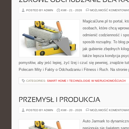
ZDROWE ODCHUDZANIE DLA K
POSTED BY ADMIN
KWI - 21 - 2026
MOŻLIWOŚĆ KOMENTOWA
MagicalJune.pl to portal, k
osobach, które chcą wprow
odmienić codzienność i spo
sposób rozsądny. To blog 
jak gubienie zbędnych kilog
także lepsza kondycja psyc
pomysłów, aby jeść lepiej, żyć lżej i czuć się pewniej, znajdzie tu
Polecam Mity i Fakty o Odchudzaniu i Fitness i Ruch. Na stronie
CATEGORIES:
SMART HOME I TECHNOLOGIE W NIERUCHOMOŚCIACH
PRZEMYSŁ I PRODUKCJA
POSTED BY ADMIN
KWI - 20 - 2026
MOŻLIWOŚĆ KOMENTOWA
Auto Jarmark to dynamiczna
pasjonują się światem sam