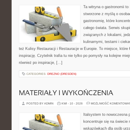
Ta witryna o gastronomii to
stworzone z myślą o osoba
gastronomię, które koncentr
całego świata. Serwis skup
związanych z lokalami, jed
kulinarnymi, testami i cie
też Kulisy Restauracji i Restauracje w Europie. To miejsce, które
inspirację. Czytelnik trafia tu nie tylko po pomysły na kolejne mie
również po inspiracje, […]
CATEGORIES:
DREZNO (DRESDEN)
MATERIAŁY I WYKOŃCZENIA
POSTED BY ADMIN
KWI - 10 - 2026
MOŻLIWOŚĆ KOMENTOWA
Italsystem to nowoczesna pl
koncentruje się na świecie
wskazówkach dla osób urzą