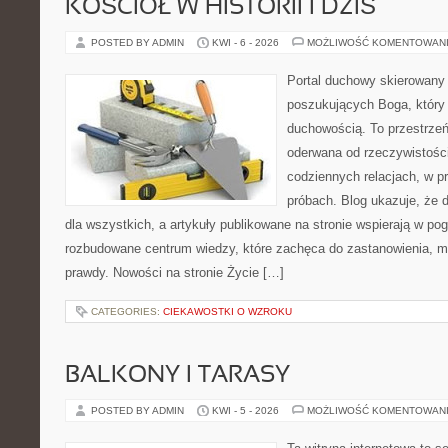
KOŚCIÓŁ W HISTORII I DZIŚ
POSTED BY ADMIN
KWI - 6 - 2026
MOŻLIWOŚĆ KOMENTOWAN
Portal duchowy skierowany
poszukujących Boga, który 
duchowością. To przestrzeń,
oderwana od rzeczywistośc
codziennych relacjach, w pr
próbach. Blog ukazuje, że 
dla wszystkich, a artykuły publikowane na stronie wspierają w pog
rozbudowane centrum wiedzy, które zachęca do zastanowienia, m
prawdy. Nowości na stronie Życie […]
CATEGORIES:
CIEKAWOSTKI O WZROKU
BALKONY I TARASY
POSTED BY ADMIN
KWI - 5 - 2026
MOŻLIWOŚĆ KOMENTOWAN