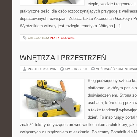
cieple, wodzie i regeneracj
praktyczne treści dla osób rozpoczynających przygodę z wellness
dopracowanych rozwiązań. Zobacz także Akcesoria i Gadżety i P
Wyróżnikiem witryny jest rozległa tematyka. Witryna […]
CATEGORIES:
PŁYTY GŁÓWNE
WNĘTRZA I PRZESTRZEŃ
POSTED BY ADMIN
KWI - 16 - 2026
MOŻLIWOŚĆ KOMENTOWA
Blog poświęcony sztuce ksz
platforma, w którym pasja s
doświadczeniem. Strona zo
osobach, które chcą pozna
a także tendencji wpływają
dzień. To inspirujący porta
znaleźć teksty dotyczące zarówno wielkich ikon architektury, jak i
związanych z urządzaniem mieszkania. Polecamy Poradnik dla Mił