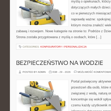
myślą o opiekunach, którzy
dotyczących małych dzieci.
co w pierwszych miesiącach 
naprawdę ważne: spokojnej o
którym można znaleźć wiel
zabawą i rozwojem. Nowe kategorie na stronie to: Podróże z Dzie
Strona została przygotowana z myślą o osobach, które […]
CATEGORIES:
KONFIGURATORY I PERSONALIZACJA
BEZPIECZEŃSTWO NA WODZIE
POSTED BY ADMIN
KWI - 29 - 2026
MOŻLIWOŚĆ KOMENTOWA
Portal poświęcony aktywne
przestrzeń dla osób, które
związanej z wodą, naturą o
koncentruje się wokół spły
czemu każdy użytkownik m