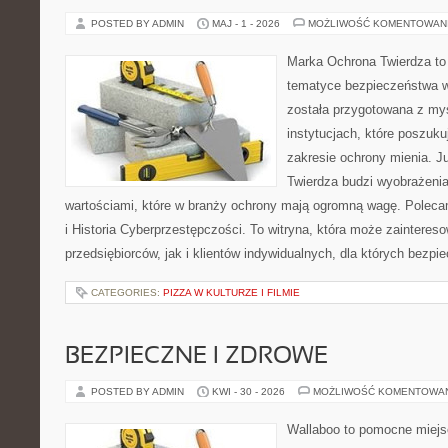
POSTED BY ADMIN
MAJ - 1 - 2026
MOŻLIWOŚĆ KOMENTOWAN
Marka Ochrona Twierdza to 
tematyce bezpieczeństwa w
została przygotowana z myś
instytucjach, które poszuk
zakresie ochrony mienia. 
Twierdza budzi wyobrażenia 
wartościami, które w branży ochrony mają ogromną wagę. Polec
i Historia Cyberprzestępczości. To witryna, która może zaintere
przedsiębiorców, jak i klientów indywidualnych, dla których bezpi
CATEGORIES:
PIZZA W KULTURZE I FILMIE
BEZPIECZNE I ZDROWE
POSTED BY ADMIN
KWI - 30 - 2026
MOŻLIWOŚĆ KOMENTOWA
Wallaboo to pomocne miejs