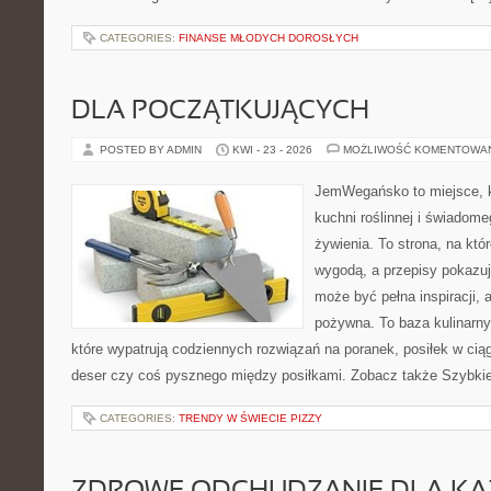
CATEGORIES:
FINANSE MŁODYCH DOROSŁYCH
DLA POCZĄTKUJĄCYCH
POSTED BY ADMIN
KWI - 23 - 2026
MOŻLIWOŚĆ KOMENTOWA
JemWegańsko to miejsce, k
kuchni roślinnej i świadom
żywienia. To strona, na któ
wygodą, a przepisy pokazuj
może być pełna inspiracji, 
pożywna. To baza kulinarn
które wypatrują codziennych rozwiązań na poranek, posiłek w ciąg
deser czy coś pysznego między posiłkami. Zobacz także Szybkie 
CATEGORIES:
TRENDY W ŚWIECIE PIZZY