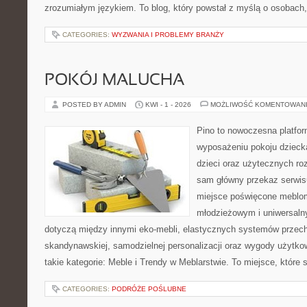
zrozumiałym językiem. To blog, który powstał z myślą o osobach, 
CATEGORIES:
WYZWANIA I PROBLEMY BRANŻY
POKÓJ MALUCHA
POSTED BY ADMIN
KWI - 1 - 2026
MOŻLIWOŚĆ KOMENTOWAN
Pino to nowoczesna platform
wyposażeniu pokoju dziecka
dzieci oraz użytecznych r
sam główny przekaz serwisu
miejsce poświęcone meblo
młodzieżowym i uniwersaln
dotyczą między innymi eko-mebli, elastycznych systemów przech
skandynawskiej, samodzielnej personalizacji oraz wygody użytkow
takie kategorie: Meble i Trendy w Meblarstwie. To miejsce, które
CATEGORIES:
PODRÓŻE POŚLUBNE