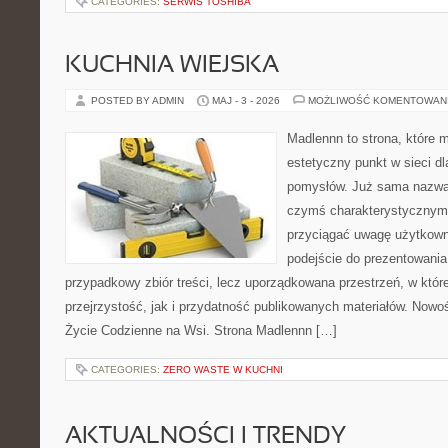
CATEGORIES:
SERWIS TOSHIBA
KUCHNIA WIEJSKA
POSTED BY ADMIN
MAJ - 3 - 2026
MOŻLIWOŚĆ KOMENTOWAN
Madlennn to strona, które 
estetyczny punkt w sieci d
pomysłów. Już sama nazwa 
czymś charakterystycznym,
przyciągać uwagę użytkowni
podejście do prezentowania 
przypadkowy zbiór treści, lecz uporządkowana przestrzeń, w któ
przejrzystość, jak i przydatność publikowanych materiałów. Nowośc
Życie Codzienne na Wsi. Strona Madlennn […]
CATEGORIES:
ZERO WASTE W KUCHNI
AKTUALNOŚCI I TRENDY