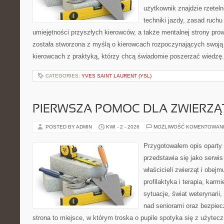
użytkownik znajdzie rzetel
techniki jazdy, zasad ruch
umiejętności przyszłych kierowców, a także mentalnej strony pro
została stworzona z myślą o kierowcach rozpoczynających swoją 
kierowcach z praktyką, którzy chcą świadomie poszerzać wiedzę. 
CATEGORIES:
YVES SAINT LAURENT (YSL)
PIERWSZA POMOC DLA ZWIERZĄ
POSTED BY ADMIN
KWI - 2 - 2026
MOŻLIWOŚĆ KOMENTOWAN
Przygotowałem opis oparty 
przedstawia się jako serwis 
właścicieli zwierząt i obejm
profilaktyka i terapia, karm
sytuacje, świat weterynarii
nad seniorami oraz bezpiec
strona to miejsce, w którym troska o pupile spotyka się z użyt