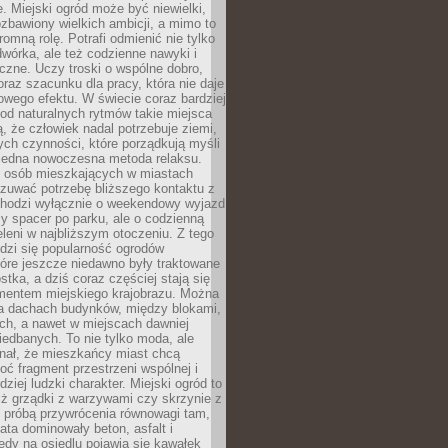
e. Miejski ogród może być niewielki,
zbawiony wielkich ambicji, a mimo to
omną rolę. Potrafi odmienić nie tylko
wórka, ale też codzienne nawyki i
eczne. Uczy troski o wspólne dobro,
 oraz szacunku dla pracy, która nie daje
wego efektu. W świecie coraz bardziej
od naturalnych rytmów takie miejsca
, że człowiek nadal potrzebuje ziemi,
stych czynności, które porządkują myśli
iejedna nowoczesna metoda relaksu.
j osób mieszkających w miastach
zuwać potrzebę bliższego kontaktu z
 chodzi wyłącznie o weekendowy wyjazd
y spacer po parku, ale o codzienną
leni w najbliższym otoczeniu. Z tego
odzi się popularność ogrodów
tóre jeszcze niedawno były traktowane
stka, a dziś coraz częściej stają się
entem miejskiego krajobrazu. Można
na dachach budynków, między blokami,
ch, a nawet w miejscach dawniej
iedbanych. To nie tylko moda, ale
nał, że mieszkańcy miast chcą
ć fragment przestrzeni wspólnej i
dziej ludzki charakter. Miejski ogród to
iż grządki z warzywami czy skrzynie z
t próbą przywrócenia równowagi tam,
lata dominowały beton, asfalt i
edy na osiedlu pojawia się kawałek