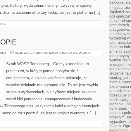
zadbanej zie
tykę, kulturę, wydarzenia, historię i zwyczajne sprawy
miejsca, ale
Sąsiedzi za
Już na poziomie struktury widać, że jest to platforma […]
doświadczen
uczyć od si
ERCE
pomidorach, 
przygotować
przedsięwzię
wcześniej mo
OPIE
lata mieszka
mają na imię
zmienić szybc
FUNDACJE
 2026
MOŻLIWOŚĆ KOMENTOWANIA
ZOSTAŁA WYŁĄCZONA
integracyjny
W
EUROPIE
wymiar takic
Sztab WOŚP Tarnobrzeg – Gramy z radością! to
w dużych mi
kontakt z na
przestrzeń, w którym pomoc spotyka się z
jedzenie na 
wiedzą, jak
entuzjazmem, a lokalna wspólnota pokazuje, że
ziemią może 
wspólne działanie ma ogromną siłę. To nie jest zwykła
cierpliwości
samodzielnie
strona o wydarzeniach, ale cyfrowe miejsce skupione
obserwuje pi
wokół idei pomagania, zaangażowania i budowania
rzodkiewkę c
jedzenie i n
w Tarnobrzega oraz wszystkich ludzi o dobrych intencjach.
konkretne, 
dodatku poka
ni, może od razu poczuć, że jest to projekt tworzony z […]
odległym, z
wyjazdów, l
miasta. Ogr
ekologiczny.