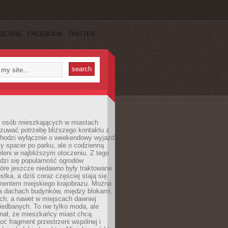
SCRIBE
FACEBOOK
TWITTER
j osób mieszkających w miastach
zuwać potrzebę bliższego kontaktu z
 chodzi wyłącznie o weekendowy wyjazd
y spacer po parku, ale o codzienną
leni w najbliższym otoczeniu. Z tego
odzi się popularność ogrodów
tóre jeszcze niedawno były traktowane
stka, a dziś coraz częściej stają się
entem miejskiego krajobrazu. Można
na dachach budynków, między blokami,
ch, a nawet w miejscach dawniej
iedbanych. To nie tylko moda, ale
nał, że mieszkańcy miast chcą
ć fragment przestrzeni wspólnej i