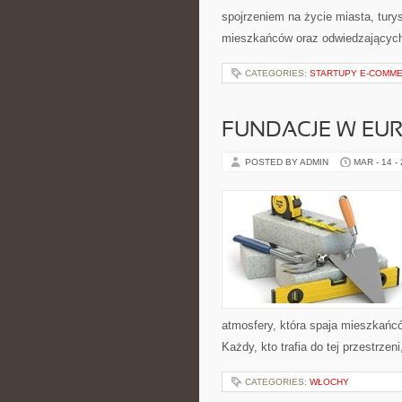
spojrzeniem na życie miasta, turys
mieszkańców oraz odwiedzających. 
CATEGORIES:
STARTUPY E-COMM
FUNDACJE W EUR
POSTED BY ADMIN
MAR - 14 -
atmosfery, która spaja mieszkańcó
Każdy, kto trafia do tej przestrze
CATEGORIES:
WŁOCHY