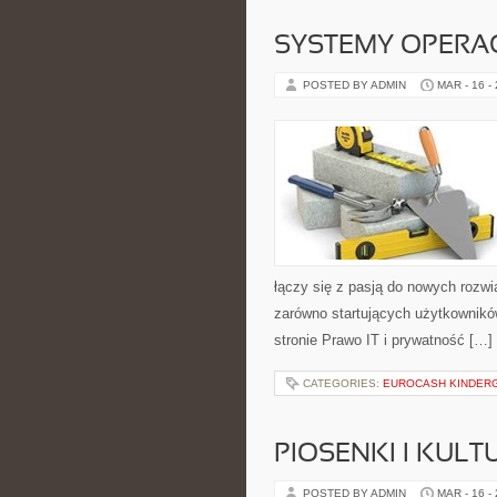
SYSTEMY OPERA
POSTED BY ADMIN
MAR - 16 -
łączy się z pasją do nowych rozwi
zarówno startujących użytkownikó
stronie Prawo IT i prywatność […]
CATEGORIES:
EUROCASH KINDER
PIOSENKI I KUL
POSTED BY ADMIN
MAR - 16 -