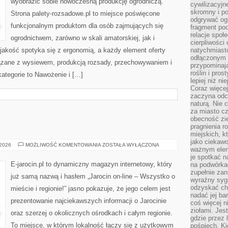
wyobrazić sobie nowoczesną produkcję ogrodniczą.
cywilizacyjn
skromny i po
Strona palety-rozsadowe.pl to miejsce poświęcone
odgrywać ogr
funkcjonalnym produktom dla osób zajmujących się
fragment pod
relacje społ
ogrodnictwem, zarówno w skali amatorskiej, jak i
cierpliwości
 jakość spotyka się z ergonomią, a każdy element oferty
natychmiasto
odłączonym 
ązane z wysiewem, produkcją rozsady, przechowywaniem i
przypominają
roślin i pro
ategorie to Nawożenie i […]
lepiej niż n
Coraz więce
zaczyna odc
naturą. Nie
za miasto cz
obecność zie
pragnienia r
miejskich, k
jako ciekawo
JAROCIN
 2026
MOŻLIWOŚĆ KOMENTOWANIA
ZOSTAŁA WYŁĄCZONA
ważnym elem
je spotkać 
E-jarocin.pl to dynamiczny magazyn internetowy, który
na podwórka
zupełnie zan
już samą nazwą i hasłem „Jarocin on-line – Wszystko o
wyraźny syg
odzyskać cho
mieście i regionie!” jasno pokazuje, że jego celem jest
nadać jej bar
prezentowanie najciekawszych informacji o Jarocinie
coś więcej n
ziołami. Jes
oraz szerzej o okolicznych ośrodkach i całym regionie.
gdzie przez 
To miejsce, w którym lokalność łączy się z użytkowym
pośpiech. Ki