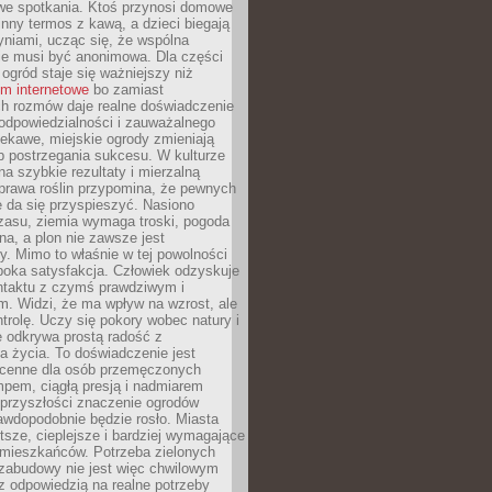
we spotkania. Ktoś przynosi domowe
 inny termos z kawą, a dzieci biegają
niami, ucząc się, że wspólna
ie musi być anonimowa. Dla części
ogród staje się ważniejszy niż
um internetowe
bo zamiast
ch rozmów daje realne doświadczenie
odpowiedzialności i zauważalnego
iekawe, miejskie ogrody zmieniają
b postrzegania sukcesu. W kulturze
na szybkie rezultaty i mierzalną
prawa roślin przypomina, że pewnych
 da się przyspieszyć. Nasiono
zasu, ziemia wymaga troski, pogoda
a, a plon nie zawsze jest
y. Mimo to właśnie w tej powolności
ęboka satysfakcja. Człowiek odzyskuje
ntaktu z czymś prawdziwym i
. Widzi, że ma wpływ na wzrost, ale
ntrolę. Uczy się pokory wobec natury i
 odkrywa prostą radość z
 życia. To doświadczenie jest
 cenne dla osób przemęczonych
pem, ciągłą presją i nadmiarem
przyszłości znaczenie ogrodów
awdopodobnie będzie rosło. Miasta
stsze, cieplejsze i bardziej wymagające
 mieszkańców. Potrzeba zielonych
zabudowy nie jest więc chwilowym
z odpowiedzią na realne potrzeby