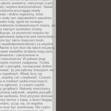
a jakość powietrza, zatrzymuje część
ej i wspiera bioróżnorodność. Nawet
asadzenia przyciągają owady
ptaki i drobne organizmy, które
ie miały tam odpowiednich warunków.
eden mały ogród nie rozwiąże
problemów środowiskowych miasta, ale
się ważnym symbolem zmiany
kazuje, że przestrzeń miejska nie
ojektowana wyłącznie pod samochody i
oże być także miejscem troski,
i współodpowiedzialności za wspólne
aśnie w tym tkwi siła takich inicjatyw,
nawet niewielkie działania mają sens,
sekwentne i zakorzenione w
i mieszkańców. W połowie drogi
 zwykle moment zwątpienia. Trzeba
bać o porządek, rozwiązywać drobne
pilnować, by początkowy entuzjazm nie
ku tygodniach. Wtedy liczy się
 wspólny cel i cierpliwość. Czasem
a w mediach społecznościowych,
ica ogłoszeń, a czasem zwykła
y grządkach. Niekiedy mieszkańcy
wymianę sadzonek, wspólne porządki
we spotkania. Ktoś przynosi domowe
 inny termos z kawą, a dzieci biegają
niami, ucząc się, że wspólna
ie musi być anonimowa. Dla części
ogród staje się ważniejszy niż