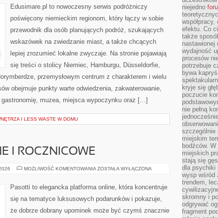
Edusimare.pl to nowoczesny serwis podróżniczy
niejedno
for
teoretyczny
poświęcony niemieckim regionom, który łączy w sobie
współpracy, 
efektu. Co c
przewodnik dla osób planujących podróż, szukających
także sposó
wskazówek na zwiedzanie miast, a także chcących
nastawionej 
wydajność u
lepiej zrozumieć lokalne zwyczaje. Na stronie pojawiają
procesów nie
się treści o stolicy Niemiec, Hamburgu, Düsseldorfie,
potrzebuje c
bywa kapryśn
Norymberdze, przemysłowym centrum z charakterem i wielu
spektakularn
kryje się gł
sów obejmuje punkty warte odwiedzenia, zakwaterowanie,
poczucie ko
ną gastronomię, muzea, miejsca wypoczynku oraz […]
podstawowym
nie pełną ko
jednocześnie
WNĘTRZA I LESS WASTE W DOMU
obserwowania
szczególnie
miejskim tem
bodźców. W 
E I ROCZNICOWE
miejskich pr
stają się gę
dla psychiki
PREZENTY
 2026
MOŻLIWOŚĆ KOMENTOWANIA
ZOSTAŁA WYŁĄCZONA
ŚLUBNE
wysp wśród 
I
trendem, lec
ROCZNICOWE
Pasotti to elegancka platforma online, która koncentruje
cywilizacyjn
skromny i po
się na tematyce luksusowych podarunków i pokazuje,
odgrywać ogr
że dobrze dobrany upominek może być czymś znacznie
fragment pod