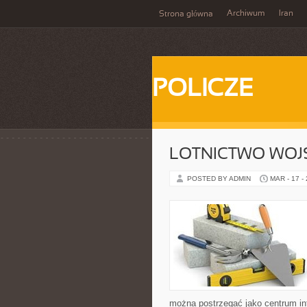
Archiwum
Iran
Strona główna
POLICZE
LOTNICTWO WO
POSTED BY ADMIN
MAR - 17 -
można postrzegać jako centrum inf