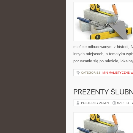
mieście odbudowanym z historii, 
innych miejscach, a tematyka wpi
poruszanie się po mieście, lokal
CATEGORIES:
MINIMALISTYCZNE 
PREZENTY ŚLUBN
POSTED BY ADMIN
MAR - 11 -