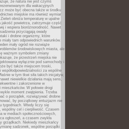
zuje, że natura nie jest czymś
arezerwowanym dla wakacyjnych
ecz może być obecna także w środku
odnictwo miejskie ma również wymiar
 Zieleń obniża temperaturę w upalne
a jakość powietrza, zatrzymuje część
ej i wspiera bioróżnorodność. Nawet
asadzenia przyciągają owady
ptaki i drobne organizmy, które
ie miały tam odpowiednich warunków.
eden mały ogród nie rozwiąże
problemów środowiskowych miasta, ale
się ważnym symbolem zmiany
kazuje, że przestrzeń miejska nie
ojektowana wyłącznie pod samochody i
oże być także miejscem troski,
i współodpowiedzialności za wspólne
aśnie w tym tkwi siła takich inicjatyw,
nawet niewielkie działania mają sens,
sekwentne i zakorzenione w
i mieszkańców. W połowie drogi
 zwykle moment zwątpienia. Trzeba
bać o porządek, rozwiązywać drobne
pilnować, by początkowy entuzjazm nie
ku tygodniach. Wtedy liczy się
 wspólny cel i cierpliwość. Czasem
a w mediach społecznościowych,
ica ogłoszeń, a czasem zwykła
y grządkach. Niekiedy mieszkańcy
wymianę sadzonek, wspólne porządki