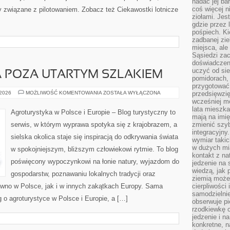
nadać jej bar
coś więcej n
 związane z pilotowaniem. Zobacz też Ciekawostki lotnicze
ziołami. Jes
gdzie przez 
pośpiech. Ki
zadbanej zie
miejsca, ale
Sąsiedzi za
doświadczen
uczyć od si
 POZA UTARTYM SZLAKIEM
pomidorach, 
przygotować
AGROTURYSTYKA
 2026
MOŻLIWOŚĆ KOMENTOWANIA
ZOSTAŁA WYŁĄCZONA
przedsięwzię
POZA
wcześniej mo
UTARTYM
lata mieszka
SZLAKIEM
Agroturystyka w Polsce i Europie – Blog turystyczny to
mają na imię
serwis, w którym wyprawa spotyka się z krajobrazem, a
zmienić szybc
integracyjny
sielska okolica staje się inspiracją do odkrywania świata
wymiar takic
w dużych mi
w spokojniejszym, bliższym człowiekowi rytmie. To blog
kontakt z na
poświęcony wypoczynkowi na łonie natury, wyjazdom do
jedzenie na 
wiedzą, jak
gospodarstw, poznawaniu lokalnych tradycji oraz
ziemią może 
wno w Polsce, jak i w innych zakątkach Europy. Sama
cierpliwości
samodzielnie
g o agroturystyce w Polsce i Europie, a […]
obserwuje pi
rzodkiewkę c
jedzenie i n
konkretne, 