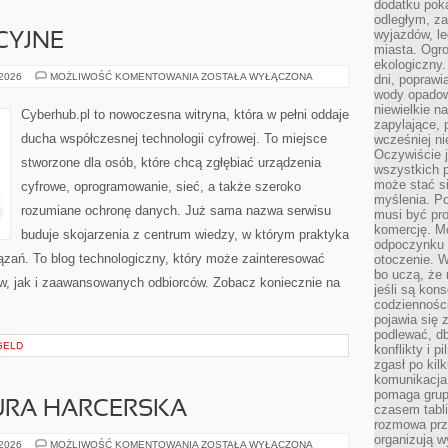
dodatku poka
odległym, z
wyjazdów, l
CYJNE
miasta. Ogr
ekologiczny.
SYSTEMY
 2026
MOŻLIWOŚĆ KOMENTOWANIA
ZOSTAŁA WYŁĄCZONA
dni, poprawi
OPERACYJNE
wody opadow
niewielkie n
Cyberhub.pl to nowoczesna witryna, która w pełni oddaje
zapylające, 
ducha współczesnej technologii cyfrowej. To miejsce
wcześniej n
Oczywiście j
stworzone dla osób, które chcą zgłębiać urządzenia
wszystkich 
może stać 
cyfrowe, oprogramowanie, sieć, a także szeroko
myślenia. Po
rozumiane ochronę danych. Już sama nazwa serwisu
musi być pr
komercję. M
buduje skojarzenia z centrum wiedzy, w którym praktyka
odpoczynku 
ązań. To blog technologiczny, który może zainteresować
otoczenie. Wł
bo uczą, że 
w, jak i zaawansowanych odbiorców. Zobacz koniecznie na
jeśli są kon
codziennośc
pojawia się
podlewać, d
GELD
konflikty i 
zgasł po kil
komunikacja,
pomaga grup
TURA HARCERSKA
czasem tabl
rozmowa prz
organizują 
PIOSENKI
 2026
MOŻLIWOŚĆ KOMENTOWANIA
ZOSTAŁA WYŁĄCZONA