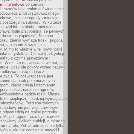
um internetowe
bo zamiast
ch rozmów daje realne doświadczenie
odpowiedzialności i zauważalnego
iekawe, miejskie ogrody zmieniają
b postrzegania sukcesu. W kulturze
na szybkie rezultaty i mierzalną
prawa roślin przypomina, że pewnych
 da się przyspieszyć. Nasiono
zasu, ziemia wymaga troski, pogoda
a, a plon nie zawsze jest
y. Mimo to właśnie w tej powolności
ęboka satysfakcja. Człowiek odzyskuje
ntaktu z czymś prawdziwym i
. Widzi, że ma wpływ na wzrost, ale
ntrolę. Uczy się pokory wobec natury i
 odkrywa prostą radość z
 życia. To doświadczenie jest
 cenne dla osób przemęczonych
pem, ciągłą presją i nadmiarem
przyszłości znaczenie ogrodów
awdopodobnie będzie rosło. Miasta
stsze, cieplejsze i bardziej wymagające
 mieszkańców. Potrzeba zielonych
zabudowy nie jest więc chwilowym
z odpowiedzią na realne potrzeby
e. Miejski ogród może być niewielki,
zbawiony wielkich ambicji, a mimo to
omną rolę. Potrafi odmienić nie tylko
wórka, ale też codzienne nawyki i