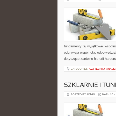
fundamenty tej wyjątkowej wspólno
odgrywają wspólnota, odpowiedzia
dotyczące zarówno historii harcers
CATEGORIES:
CZYTELNICY ANALIZ
SZKLARNIE I TUN
POSTED BY ADMIN
MAR - 16 -