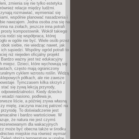
leni, zmienia się nie tylko estetyka
 również relacje między ludźmi.
czynają rozmawiać, wymieniać się
iami, wspólnie planować nasadzenia i
ebie nawzajem. Jedna osoba zna się na
inna na ziołach, jeszcze inna potrafi
 prosty kompostownik. Wokół takiego
cia rodzi się współpraca, której
gło w ogóle nie być. Wiele osób przez
 obok siebie, nie wiedząc nawet, jak
 ich sąsiedzi. Wspólny ogród potrafi to
iej niż niejeden oficjalny projekt
. Bardzo ważny jest też edukacyjny
h miejsc. Dzieci, które wychowują się
astach, często mają ograniczony
turalnym cyklem wzrostu roślin. Widzą
sklepowych półkach, ale nie zawsze
 powstaje. Tymczasem kilka skrzyń z
stać się żywą lekcją przyrody,
 i odpowiedzialności. Kiedy dziecko
 wsadzi nasiono, podlewa je,
erwsze liście, a później zrywa własną
zy miętę, zaczyna inaczej patrzeć na
a przyrodę. To doświadczenie jest
namacalne i bardzo wartościowe. W
zuje, że natura nie jest czymś
arezerwowanym dla wakacyjnych
ecz może być obecna także w środku
odnictwo miejskie ma również wymiar
 Zieleń obniża temperaturę w upalne