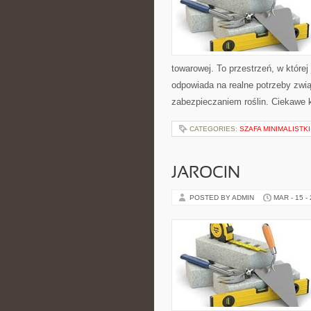
towarowej. To przestrzeń, w której
odpowiada na realne potrzeby zwi
zabezpieczaniem roślin. Ciekawe k
CATEGORIES:
SZAFA MINIMALISTKI
JAROCIN
POSTED BY ADMIN
MAR - 15 -