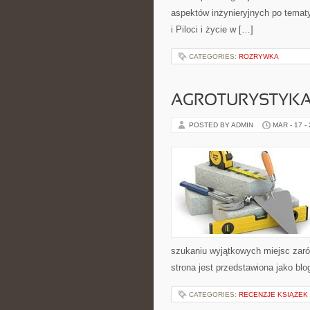
aspektów inżynieryjnych po tematy
i Piloci i życie w […]
CATEGORIES:
ROZRYWKA
AGROTURYSTYKA
POSTED BY ADMIN
MAR - 17 -
szukaniu wyjątkowych miejsc zaró
strona jest przedstawiona jako blo
CATEGORIES:
RECENZJE KSIĄŻEK