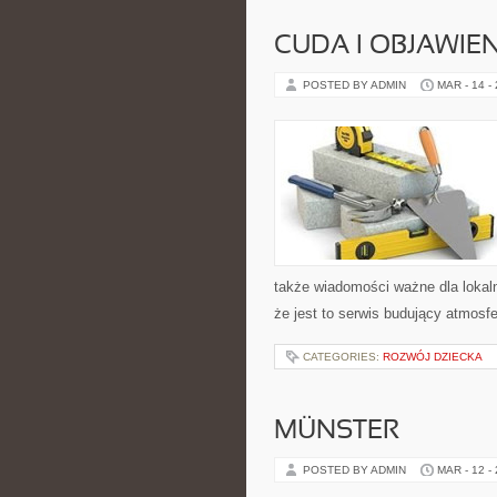
CUDA I OBJAWIE
POSTED BY ADMIN
MAR - 14 -
także wiadomości ważne dla lokal
że jest to serwis budujący atmosf
CATEGORIES:
ROZWÓJ DZIECKA
MÜNSTER
POSTED BY ADMIN
MAR - 12 -