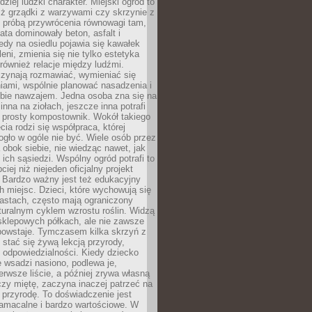
dziej ludzki charakter. Miejski ogród to
iż grządki z warzywami czy skrzynie z
t próbą przywrócenia równowagi tam,
lata dominowały beton, asfalt i
edy na osiedlu pojawia się kawałek
leni, zmienia się nie tylko estetyka
 również relacje między ludźmi.
czynają rozmawiać, wymieniać się
iami, wspólnie planować nasadzenia i
ebie nawzajem. Jedna osoba zna się na
inna na ziołach, jeszcze inna potrafi
 prosty kompostownik. Wokół takiego
cia rodzi się współpraca, której
gło w ogóle nie być. Wiele osób przez
 obok siebie, nie wiedząc nawet, jak
 ich sąsiedzi. Wspólny ogród potrafi to
iej niż niejeden oficjalny projekt
. Bardzo ważny jest też edukacyjny
h miejsc. Dzieci, które wychowują się
astach, często mają ograniczony
turalnym cyklem wzrostu roślin. Widzą
sklepowych półkach, ale nie zawsze
 powstaje. Tymczasem kilka skrzyń z
stać się żywą lekcją przyrody,
 i odpowiedzialności. Kiedy dziecko
 wsadzi nasiono, podlewa je,
erwsze liście, a później zrywa własną
zy miętę, zaczyna inaczej patrzeć na
a przyrodę. To doświadczenie jest
namacalne i bardzo wartościowe. W