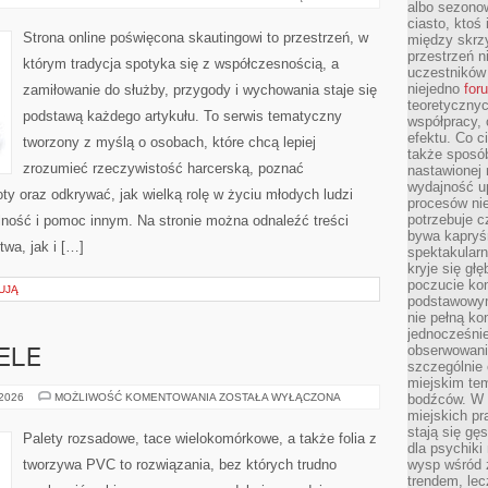
albo sezono
I
KULTURA
ciasto, ktoś
HARCERSKA
Strona online poświęcona skautingowi to przestrzeń, w
między skrzy
przestrzeń n
którym tradycja spotyka się z współczesnością, a
uczestników 
niejedno
for
zamiłowanie do służby, przygody i wychowania staje się
teoretyczny
podstawą każdego artykułu. To serwis tematyczny
współpracy, 
efektu. Co c
tworzony z myślą o osobach, które chcą lepiej
także sposó
zrozumieć rzeczywistość harcerską, poznać
nastawionej 
wydajność u
ty oraz odkrywać, jak wielką rolę w życiu młodych ludzi
procesów nie
potrzebuje c
lność i pomoc innym. Na stronie można odnaleźć treści
bywa kapryśn
twa, jak i […]
spektakularn
kryje się gł
poczucie ko
UJĄ
podstawowym
nie pełną ko
jednocześnie
obserwowania
ELE
szczególnie
miejskim tem
SZKLARNIE
 2026
MOŻLIWOŚĆ KOMENTOWANIA
ZOSTAŁA WYŁĄCZONA
bodźców. W 
I
miejskich pr
TUNELE
stają się gę
Palety rozsadowe, tace wielokomórkowe, a także folia z
dla psychiki
tworzywa PVC to rozwiązania, bez których trudno
wysp wśród 
trendem, lec