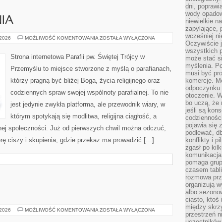
dni, poprawi
wody opadow
NIA
niewielkie n
zapylające, 
wcześniej n
CUDA
 2026
MOŻLIWOŚĆ KOMENTOWANIA
ZOSTAŁA WYŁĄCZONA
Oczywiście j
I
OBJAWIENIA
wszystkich 
Strona internetowa Parafii pw. Świętej Trójcy w
może stać 
myślenia. Po
Przemyślu to miejsce stworzone z myślą o parafianach,
musi być pr
którzy pragną być bliżej Boga, życia religijnego oraz
komercję. M
odpoczynku 
codziennych spraw swojej wspólnoty parafialnej. To nie
otoczenie. Wł
bo uczą, że 
jest jedynie zwykła platforma, ale przewodnik wiary, w
jeśli są kon
którym spotykają się modlitwa, religijna ciągłość, a
codziennośc
pojawia się
nej społeczności. Już od pierwszych chwil można odczuć,
podlewać, d
erę ciszy i skupienia, gdzie przekaz ma prowadzić […]
konflikty i 
zgasł po kil
komunikacja,
pomaga grup
czasem tabl
rozmowa prz
organizują 
albo sezono
ciasto, ktoś
między skrzy
MÜNSTER
 2026
MOŻLIWOŚĆ KOMENTOWANIA
ZOSTAŁA WYŁĄCZONA
przestrzeń n
uczestników 