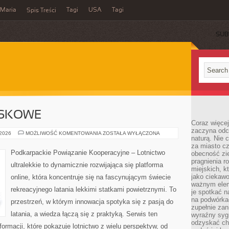
Maria
Tagi
USA
Tagi
Spis Treści
SUB
JSKOWE
Coraz więce
zaczyna odc
LOTNICTWO
 2026
MOŻLIWOŚĆ KOMENTOWANIA
ZOSTAŁA WYŁĄCZONA
naturą. Nie
WOJSKOWE
za miasto cz
Podkarpackie Powiązanie Kooperacyjne – Lotnictwo
obecność zie
pragnienia r
ultralekkie to dynamicznie rozwijająca się platforma
miejskich, k
jako ciekawo
online, która koncentruje się na fascynującym świecie
ważnym elem
rekreacyjnego latania lekkimi statkami powietrznymi. To
je spotkać 
na podwórka
przestrzeń, w którym innowacja spotyka się z pasją do
zupełnie zan
latania, a wiedza łączą się z praktyką. Serwis ten
wyraźny syg
odzyskać cho
ormacji, które pokazuje lotnictwo z wielu perspektyw, od