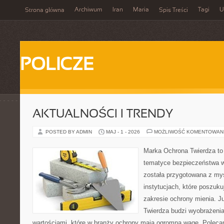
Archiwum
Iran
Maria
Tagi
U
Strona główna
Spis Treści
POLICZE
AKTUALNOŚCI I TRENDY
POSTED BY ADMIN
MAJ - 1 - 2026
MOŻLIWOŚĆ KOMENTOWAN
Marka Ochrona Twierdza to 
tematyce bezpieczeństwa w
została przygotowana z myś
instytucjach, które poszuk
zakresie ochrony mienia. 
Twierdza budzi wyobrażenia 
wartościami, które w branży ochrony mają ogromną wagę. Polec