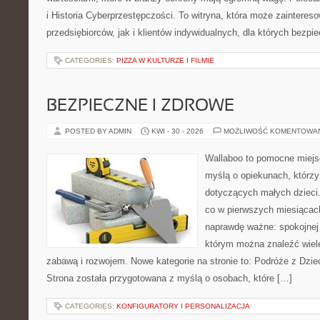
i Historia Cyberprzestępczości. To witryna, która może zaintere
przedsiębiorców, jak i klientów indywidualnych, dla których bezpi
CATEGORIES:
PIZZA W KULTURZE I FILMIE
BEZPIECZNE I ZDROWE
POSTED BY ADMIN
KWI - 30 - 2026
MOŻLIWOŚĆ KOMENTOWA
Wallaboo to pomocne miejs
myślą o opiekunach, którzy
dotyczących małych dzieci.
co w pierwszych miesiącach 
naprawdę ważne: spokojnej o
którym można znaleźć wiel
zabawą i rozwojem. Nowe kategorie na stronie to: Podróże z Dzie
Strona została przygotowana z myślą o osobach, które […]
CATEGORIES:
KONFIGURATORY I PERSONALIZACJA