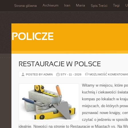
Archiwum
Iran
Maria
Tagi
U
Strona główna
Spis Treści
POLICZE
RESTAURACJE W POLSCE
POSTED BY ADMIN
STY - 11 - 2026
MOŻLIWOŚĆ KOMENTOWA
Witamy w miejscu, które p
kuchnią i ciekawości świat
kompas po lokalach w kraju
miejscach, do których prowa
poznawać nowe knajpy, cen
czytać o jedzeniu w sposób 
idealnie. Nowości na stronie to Restauracje w Miastach vs. Na Ws