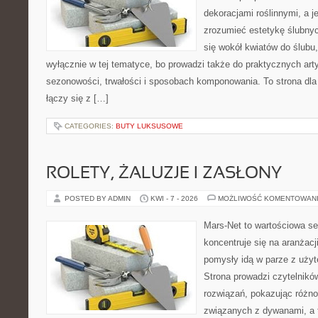
dekoracjami roślinnymi, a j
zrozumieć estetykę ślubnyc
się wokół kwiatów do ślubu,
wyłącznie w tej tematyce, bo prowadzi także do praktycznych arty
sezonowości, trwałości i sposobach komponowania. To strona dla 
łączy się z […]
CATEGORIES:
BUTY LUKSUSOWE
ROLETY, ŻALUZJE I ZASŁONY
POSTED BY ADMIN
KWI - 7 - 2026
MOŻLIWOŚĆ KOMENTOWAN
Mars-Net to wartościowa se
koncentruje się na aranżacj
pomysły idą w parze z uż
Strona prowadzi czytelnik
rozwiązań, pokazując różn
związanych z dywanami, a t