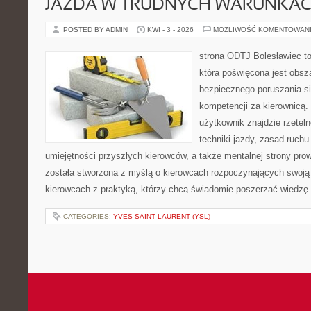
JAZDA W TRUDNYCH WARUNKA
POSTED BY ADMIN
KWI - 3 - 2026
MOŻLIWOŚĆ KOMENTOWAN
strona ODTJ Bolesławiec to
która poświęcona jest obsz
bezpiecznego poruszania si
kompetencji za kierownicą.
użytkownik znajdzie rzetel
techniki jazdy, zasad ruch
umiejętności przyszłych kierowców, a także mentalnej strony pro
została stworzona z myślą o kierowcach rozpoczynających swoją 
kierowcach z praktyką, którzy chcą świadomie poszerzać wiedzę. 
CATEGORIES:
YVES SAINT LAURENT (YSL)