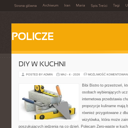
Archiwum
Iran
Maria
Tagi
U
Strona główna
Spis Treści
POLICZE
DIY W KUCHNI
POSTED BY ADMIN
MAJ - 4 - 2026
MOŻLIWOŚĆ KOMENTOWAN
Bibi Bistro to przestrzeń, k
osobach wybierających ucz
internetowa przedstawia ch
propozycje kulinarne mają b
również przygotowane z dba
wizytówka, która może zain
poszukujących jedzenia na co dzień. Polecam Zero-waste w kuchn