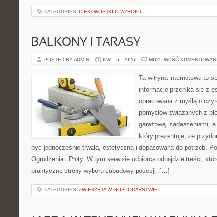
CATEGORIES:
CIEKAWOSTKI O WZROKU
BALKONY I TARASY
POSTED BY ADMIN
KWI - 5 - 2026
MOŻLIWOŚĆ KOMENTOWAN
Ta witryna internetowa to s
informacje przenika się z e
opracowana z myślą o czyt
pomysłów związanych z pło
garażową, zadaszeniami, a 
który prezentuje, że przyd
być jednocześnie trwała, estetyczna i dopasowana do potrzeb. Po
Ogrodzenia i Płoty. W tym serwisie odbiorca odnajdzie treści, kt
praktyczne strony wyboru zabudowy posesji. […]
CATEGORIES:
ZWIERZĘTA W GOSPODARSTWIE