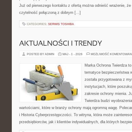
Już od pierwszego kontaktu z ofertą można odnieść wrażenie, że B
czytelność połączoną z dobrym […]
CATEGORIES:
SERWIS TOSHIBA
AKTUALNOŚCI I TRENDY
POSTED BY ADMIN
MAJ - 1 - 2026
MOŻLIWOŚĆ KOMENTOWAN
Marka Ochrona Twierdza to 
tematyce bezpieczeństwa w
została przygotowana z myś
instytucjach, które poszuk
zakresie ochrony mienia. 
Twierdza budzi wyobrażenia 
wartościami, które w branży ochrony mają ogromną wagę. Polec
i Historia Cyberprzestępczości. To witryna, która może zaintere
przedsiębiorców, jak i klientów indywidualnych, dla których bezpi