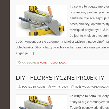
Ta serwis to bogaty meryto
poświęcony profilaktyce na
centralne miejsce zajmują 
pracą okulisty, optometryst
rozwiązań optycznych. Już 
że jest to miejsce stworzon
treści koncentrują się zarówno na jakości widzenia na co dzień, ja
dolegliwości. Strona łączy w sobie cechy poradnika oraz portalu e
sugeruje […]
CATEGORIES:
KOREA POŁUDNIOWA
DIY – FLORYSTYCZNE PROJEKTY
POSTED BY ADMIN
KWI - 8 - 2026
MOŻLIWOŚĆ KOMENTOWAN
Ta witryna to portal, w któ
spotyka się z romantyzmem
To zbiór podpowiedzi dla osó