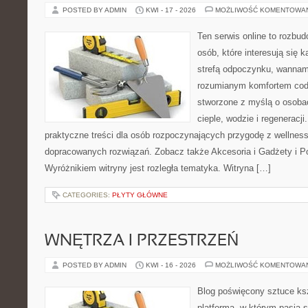
POSTED BY ADMIN
KWI - 17 - 2026
MOŻLIWOŚĆ KOMENTOWA
Ten serwis online to rozbud
osób, które interesują się 
strefą odpoczynku, wannam
rozumianym komfortem codz
stworzone z myślą o osoba
cieple, wodzie i regeneracj
praktyczne treści dla osób rozpoczynających przygodę z wellness
dopracowanych rozwiązań. Zobacz także Akcesoria i Gadżety i P
Wyróżnikiem witryny jest rozległa tematyka. Witryna […]
CATEGORIES:
PŁYTY GŁÓWNE
WNĘTRZA I PRZESTRZEŃ
POSTED BY ADMIN
KWI - 16 - 2026
MOŻLIWOŚĆ KOMENTOWA
Blog poświęcony sztuce ksz
platforma, w którym pasja s