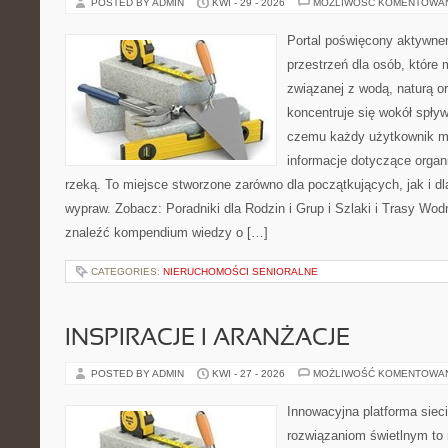
POSTED BY ADMIN
KWI - 29 - 2026
MOŻLIWOŚĆ KOMENTOWA
Portal poświęcony aktywne
przestrzeń dla osób, które
związanej z wodą, naturą o
koncentruje się wokół spły
czemu każdy użytkownik m
informacje dotyczące organ
rzeką. To miejsce stworzone zarówno dla początkujących, jak i d
wypraw. Zobacz: Poradniki dla Rodzin i Grup i Szlaki i Trasy Wo
znaleźć kompendium wiedzy o […]
CATEGORIES:
NIERUCHOMOŚCI SENIORALNE
INSPIRACJE I ARANŻACJE
POSTED BY ADMIN
KWI - 27 - 2026
MOŻLIWOŚĆ KOMENTOWA
Innowacyjna platforma sie
rozwiązaniom świetlnym to 