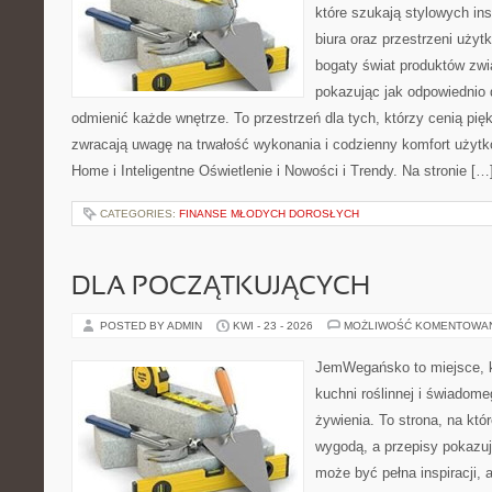
które szukają stylowych ins
biura oraz przestrzeni użyt
bogaty świat produktów zwi
pokazując jak odpowiednio 
odmienić każde wnętrze. To przestrzeń dla tych, którzy cenią pię
zwracają uwagę na trwałość wykonania i codzienny komfort użyt
Home i Inteligentne Oświetlenie i Nowości i Trendy. Na stronie […
CATEGORIES:
FINANSE MŁODYCH DOROSŁYCH
DLA POCZĄTKUJĄCYCH
POSTED BY ADMIN
KWI - 23 - 2026
MOŻLIWOŚĆ KOMENTOWA
JemWegańsko to miejsce, k
kuchni roślinnej i świadom
żywienia. To strona, na któ
wygodą, a przepisy pokazuj
może być pełna inspiracji, 