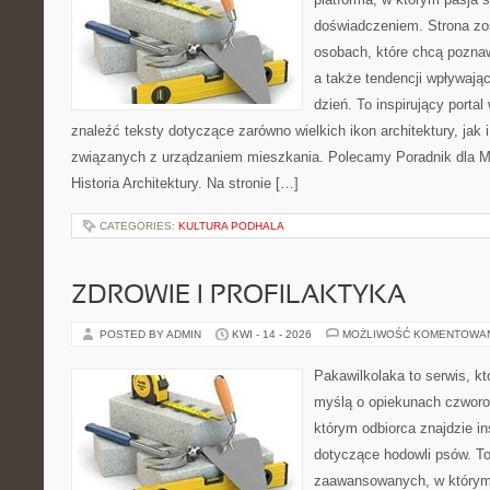
doświadczeniem. Strona zo
osobach, które chcą pozna
a także tendencji wpływają
dzień. To inspirujący porta
znaleźć teksty dotyczące zarówno wielkich ikon architektury, jak i
związanych z urządzaniem mieszkania. Polecamy Poradnik dla Mił
Historia Architektury. Na stronie […]
CATEGORIES:
KULTURA PODHALA
ZDROWIE I PROFILAKTYKA
POSTED BY ADMIN
KWI - 14 - 2026
MOŻLIWOŚĆ KOMENTOWA
Pakawilkolaka to serwis, kt
myślą o opiekunach czworo
którym odbiorca znajdzie in
dotyczące hodowli psów. To
zaawansowanych, w którym 