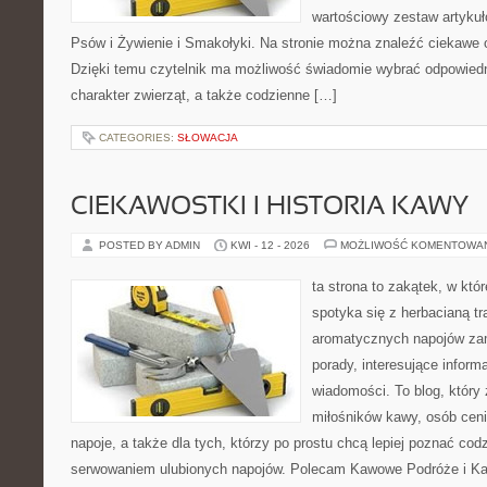
wartościowy zestaw artykuł
Psów i Żywienie i Smakołyki. Na stronie można znaleźć ciekawe 
Dzięki temu czytelnik ma możliwość świadomie wybrać odpowiedn
charakter zwierząt, a także codzienne […]
CATEGORIES:
SŁOWACJA
CIEKAWOSTKI I HISTORIA KAWY
POSTED BY ADMIN
KWI - 12 - 2026
MOŻLIWOŚĆ KOMENTOWA
ta strona to zakątek, w kt
spotyka się z herbacianą tr
aromatycznych napojów zam
porady, interesujące informa
wiadomości. To blog, który 
miłośników kawy, osób cen
napoje, a także dla tych, którzy po prostu chcą lepiej poznać cod
serwowaniem ulubionych napojów. Polecam Kawowe Podróże i Ka