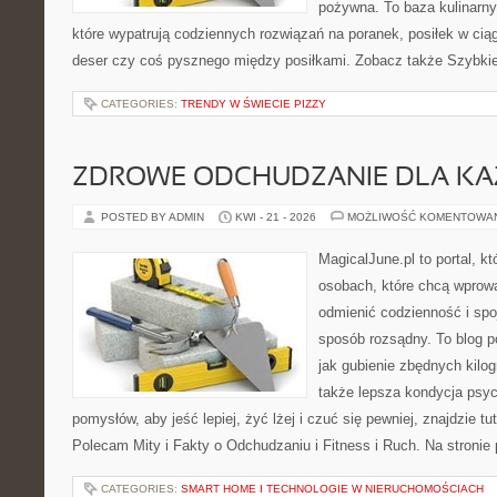
pożywna. To baza kulinarn
które wypatrują codziennych rozwiązań na poranek, posiłek w ciąg
deser czy coś pysznego między posiłkami. Zobacz także Szybkie 
CATEGORIES:
TRENDY W ŚWIECIE PIZZY
ZDROWE ODCHUDZANIE DLA K
POSTED BY ADMIN
KWI - 21 - 2026
MOŻLIWOŚĆ KOMENTOWA
MagicalJune.pl to portal, k
osobach, które chcą wprow
odmienić codzienność i spo
sposób rozsądny. To blog 
jak gubienie zbędnych kilog
także lepsza kondycja psyc
pomysłów, aby jeść lepiej, żyć lżej i czuć się pewniej, znajdzie tu
Polecam Mity i Fakty o Odchudzaniu i Fitness i Ruch. Na stronie
CATEGORIES:
SMART HOME I TECHNOLOGIE W NIERUCHOMOŚCIACH