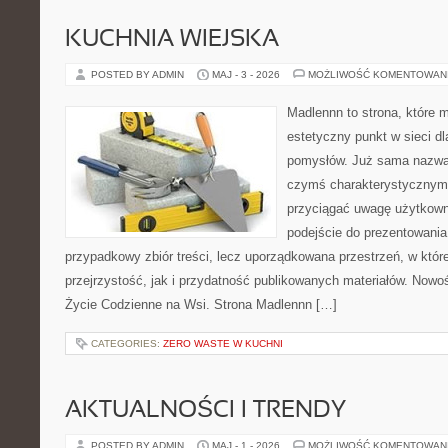
KUCHNIA WIEJSKA
POSTED BY ADMIN
MAJ - 3 - 2026
MOŻLIWOŚĆ KOMENTOWAN
Madlennn to strona, które 
estetyczny punkt w sieci d
pomysłów. Już sama nazwa 
czymś charakterystycznym,
przyciągać uwagę użytkowni
podejście do prezentowania 
przypadkowy zbiór treści, lecz uporządkowana przestrzeń, w któ
przejrzystość, jak i przydatność publikowanych materiałów. Nowośc
Życie Codzienne na Wsi. Strona Madlennn […]
CATEGORIES:
ZERO WASTE W KUCHNI
AKTUALNOŚCI I TRENDY
POSTED BY ADMIN
MAJ - 1 - 2026
MOŻLIWOŚĆ KOMENTOWAN