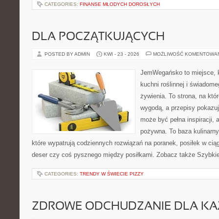
CATEGORIES:
FINANSE MŁODYCH DOROSŁYCH
DLA POCZĄTKUJĄCYCH
POSTED BY ADMIN
KWI - 23 - 2026
MOŻLIWOŚĆ KOMENTOWA
JemWegańsko to miejsce, k
kuchni roślinnej i świadom
żywienia. To strona, na któ
wygodą, a przepisy pokazuj
może być pełna inspiracji, 
pożywna. To baza kulinarn
które wypatrują codziennych rozwiązań na poranek, posiłek w ciąg
deser czy coś pysznego między posiłkami. Zobacz także Szybkie 
CATEGORIES:
TRENDY W ŚWIECIE PIZZY
ZDROWE ODCHUDZANIE DLA K