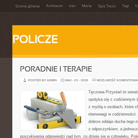
Archiwum
Iran
Maria
Tagi
U
Strona główna
Spis Treści
POLICZE
PORADNIE I TERAPIE
POSTED BY ADMIN
MAJ - 23 - 2026
MOŻLIWOŚĆ KOMENTOWA
Tęczowa Przystań to serwi
spotyka się z codziennym ż
z myślą o osobach, które c
równowagi w codzienności
dobrze oddaje ducha tego m
z odpoczynkiem, a jednocz
poszukiwania odpowiedzi nad tym, co dzieje się w człowieku. Polec