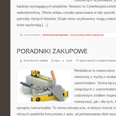
codziennym użytkowaniu, jak
bardziej wymagających projektów. Nowości to Cyberbezpieczeństwo
wideodomofony. Oferta sklepu została opracowana w taki sposób
potrzeby różnych klientów. Dzięki temu użytkownicy mogą znaleźć
które wyróżniają […]
CATEGORIES:
OPROGRAMOWANIE I SZTUCZNA INTELIGENCJA
PORADNIKI ZAKUPOWE
POSTED BY ADMIN
MAJ - 4 - 2026
MOŻLIWOŚĆ KOMENTOWAN
Rentdabcar to nowoczesny 
stworzony z myślą o osobach
samochodami. Strona łączy
związanych z samochodami
codziennym źródłem inspira
motoryzacji, jak i dla tych,
wynajmu samochodów. To strona tematyczna, w którym można z
różnych aspektów korzystania z auta, od porównywania ofert wyn