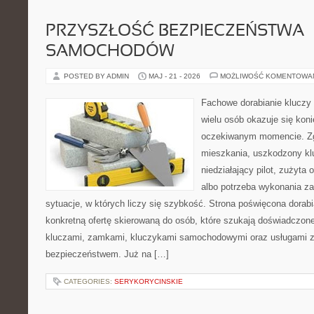
PRZYSZŁOŚĆ BEZPIECZEŃSTWA
SAMOCHODÓW
POSTED BY ADMIN
MAJ - 21 - 2026
MOŻLIWOŚĆ KOMENTOWA
Fachowe dorabianie kluczy t
wielu osób okazuje się kon
oczekiwanym momencie. Zg
mieszkania, uszkodzony k
niedziałający pilot, zużyt
albo potrzeba wykonania z
sytuacje, w których liczy się szybkość. Strona poświęcona dorabi
konkretną ofertę skierowaną do osób, które szukają doświadczon
kluczami, zamkami, kluczykami samochodowymi oraz usługami 
bezpieczeństwem. Już na […]
CATEGORIES:
SERYKORYCINSKIE