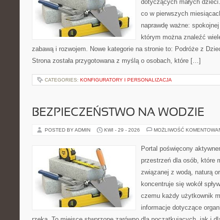
dotyczących małych dzieci.
co w pierwszych miesiącach 
naprawdę ważne: spokojnej o
którym można znaleźć wiel
zabawą i rozwojem. Nowe kategorie na stronie to: Podróże z Dzie
Strona została przygotowana z myślą o osobach, które […]
CATEGORIES:
KONFIGURATORY I PERSONALIZACJA
BEZPIECZEŃSTWO NA WODZIE
POSTED BY ADMIN
KWI - 29 - 2026
MOŻLIWOŚĆ KOMENTOWA
Portal poświęcony aktywne
przestrzeń dla osób, które
związanej z wodą, naturą o
koncentruje się wokół spły
czemu każdy użytkownik m
informacje dotyczące organ
rzeką. To miejsce stworzone zarówno dla początkujących, jak i d