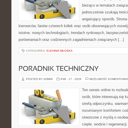
bieżąco w tematach związa
jednocześnie szukają treśc
angażujący sposób. Strona 
kierowców, fanów czterech kółek oraz osób obserwujących rozwój
istotne: nowych technologiach, trendach rynkowych, bezpieczeństw
porównaniach oraz codziennych zagadnieniach związanych […]
CATEGORIES:
KUCHNIA WŁOSKA
PORADNIK TECHNICZNY
POSTED BY ADMIN
KWI - 17 - 2026
MOŻLIWOŚĆ KOMENTOWA
Ten serwis online to rozbud
osób, które interesują się 
strefą odpoczynku, wannam
rozumianym komfortem codz
stworzone z myślą o osoba
cieple, wodzie i regeneracj