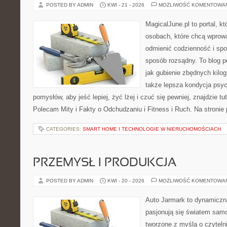
POSTED BY ADMIN
KWI - 21 - 2026
MOŻLIWOŚĆ KOMENTOWA
MagicalJune.pl to portal, k
osobach, które chcą wprow
odmienić codzienność i spo
sposób rozsądny. To blog 
jak gubienie zbędnych kilog
także lepsza kondycja psyc
pomysłów, aby jeść lepiej, żyć lżej i czuć się pewniej, znajdzie tu
Polecam Mity i Fakty o Odchudzaniu i Fitness i Ruch. Na stronie
CATEGORIES:
SMART HOME I TECHNOLOGIE W NIERUCHOMOŚCIACH
PRZEMYSŁ I PRODUKCJA
POSTED BY ADMIN
KWI - 20 - 2026
MOŻLIWOŚĆ KOMENTOWA
Auto Jarmark to dynamiczna
pasjonują się światem sam
tworzone z myślą o czyteln