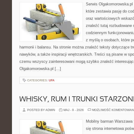
Serwis Olgakomorowska.pl 
które zestawia pasję do cod
oraz wartościowych wskaz
znaleźć tutaj rozbudowane 
codziennym funkcjonowaniu
z myślą o osobach, które p
harmonii i balansu. Na stronie można znaleźć teksty dotyczące t
nawyków, a także inspiracji wnętrzarskich. Treści są pisane w sp
czemu wszyscy zainteresowani mogą szybko znaleźć interesujące
Olgakomorowska.pl […]
CATEGORIES:
UFA
WHISKY, RUM I TRUNKI STARZON
POSTED BY ADMIN
MAJ - 9 - 2026
MOŻLIWOŚĆ KOMENTOWAN
Mobilny barman Warszawa t
się strona internetowa poś