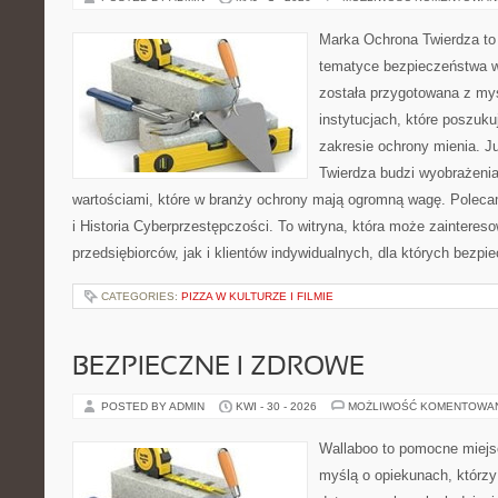
Marka Ochrona Twierdza to 
tematyce bezpieczeństwa w
została przygotowana z myś
instytucjach, które poszuk
zakresie ochrony mienia. 
Twierdza budzi wyobrażenia 
wartościami, które w branży ochrony mają ogromną wagę. Polec
i Historia Cyberprzestępczości. To witryna, która może zaintere
przedsiębiorców, jak i klientów indywidualnych, dla których bezpi
CATEGORIES:
PIZZA W KULTURZE I FILMIE
BEZPIECZNE I ZDROWE
POSTED BY ADMIN
KWI - 30 - 2026
MOŻLIWOŚĆ KOMENTOWA
Wallaboo to pomocne miejs
myślą o opiekunach, którzy