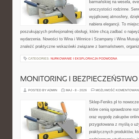
barmańskiej na wesela, eve
uroczystości rodzinne. Serw
wyjątkowej atmosfery, dzię
nabiera elegancji. To miejs
poszukujących profesjonalnej obsługi, które chcą zadbać o naj
wydarzenia. Nowości to Wina i Winnice i Szampany i Wina Musuj
znaleźć praktyczne wskazówki związane z barmaństwem, organi
CATEGORIES:
NURKOWANIE I EKSPLORACJA PODWODNA
MONITORING I BEZPIECZEŃSTWO
POSTED BY ADMIN
MAJ - 8 - 2026
MOŻLIWOŚĆ KOMENTOWAN
Sklep-Feniks.pl to nowocze
które cenią sprawdzone roz
oraz wygodę zakupów online
przygotowana z myślą o uż
praktycznych produktów, kt