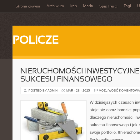
Archiwum
Iran
Maria
Tagi
U
Strona główna
Spis Treści
POLICZE
NIERUCHOMOŚCI INWESTYCYJNE
SUKCESU FINANSOWEGO
POSTED BY ADMIN
MAR - 28 - 2025
MOŻLIWOŚĆ KOMENTOWA
W dzisiejszych czasach in
staje się coraz bardziej pop
dlaczego nieruchomości in
sukcesu finansowego i ja
swoje portfolio. #nieruchom
#sukcesfinansowy