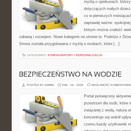
myślą o opiekunach, którzy
dotyczących małych dzieci.
co w pierwszych miesiącach 
naprawdę ważne: spokojnej o
którym można znaleźć wiel
zabawą i rozwojem. Nowe kategorie na stronie to: Podróże z Dzie
Strona została przygotowana z myślą o osobach, które […]
CATEGORIES:
KONFIGURATORY I PERSONALIZACJA
BEZPIECZEŃSTWO NA WODZIE
POSTED BY ADMIN
KWI - 29 - 2026
MOŻLIWOŚĆ KOMENTOWA
Portal poświęcony aktywne
przestrzeń dla osób, które
związanej z wodą, naturą o
koncentruje się wokół spły
czemu każdy użytkownik m