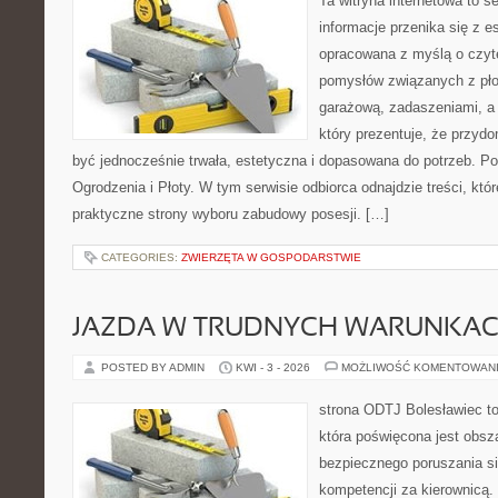
Ta witryna internetowa to s
informacje przenika się z e
opracowana z myślą o czyt
pomysłów związanych z pło
garażową, zadaszeniami, a 
który prezentuje, że przyd
być jednocześnie trwała, estetyczna i dopasowana do potrzeb. Po
Ogrodzenia i Płoty. W tym serwisie odbiorca odnajdzie treści, kt
praktyczne strony wyboru zabudowy posesji. […]
CATEGORIES:
ZWIERZĘTA W GOSPODARSTWIE
JAZDA W TRUDNYCH WARUNKA
POSTED BY ADMIN
KWI - 3 - 2026
MOŻLIWOŚĆ KOMENTOWAN
strona ODTJ Bolesławiec to
która poświęcona jest obsz
bezpiecznego poruszania si
kompetencji za kierownicą.