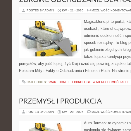
ZDROWE ODCHUDZANIE DLA K
POSTED BY ADMIN
KWI - 21 - 2026
MOŻLIWOŚĆ KOMENTOWA
MagicalJune.pl to portal, k
osobach, które chcą wprow
odmienić codzienność i spo
sposób rozsądny. To blog 
jak gubienie zbędnych kilog
także lepsza kondycja psyc
pomysłów, aby jeść lepiej, żyć lżej i czuć się pewniej, znajdzie tu
Polecam Mity i Fakty o Odchudzaniu i Fitness i Ruch. Na stronie
CATEGORIES:
SMART HOME I TECHNOLOGIE W NIERUCHOMOŚCIACH
PRZEMYSŁ I PRODUKCJA
POSTED BY ADMIN
KWI - 20 - 2026
MOŻLIWOŚĆ KOMENTOWA
Auto Jarmark to dynamiczna
pasjonują się światem sam