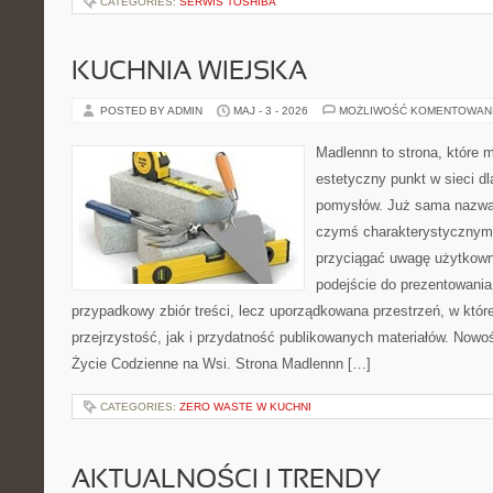
CATEGORIES:
SERWIS TOSHIBA
KUCHNIA WIEJSKA
POSTED BY ADMIN
MAJ - 3 - 2026
MOŻLIWOŚĆ KOMENTOWAN
Madlennn to strona, które 
estetyczny punkt w sieci d
pomysłów. Już sama nazwa 
czymś charakterystycznym,
przyciągać uwagę użytkowni
podejście do prezentowania 
przypadkowy zbiór treści, lecz uporządkowana przestrzeń, w któ
przejrzystość, jak i przydatność publikowanych materiałów. Nowośc
Życie Codzienne na Wsi. Strona Madlennn […]
CATEGORIES:
ZERO WASTE W KUCHNI
AKTUALNOŚCI I TRENDY