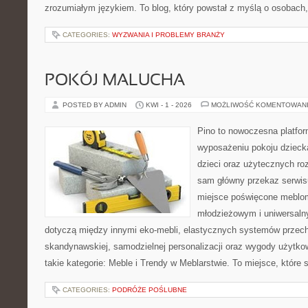
zrozumiałym językiem. To blog, który powstał z myślą o osobach, 
CATEGORIES:
WYZWANIA I PROBLEMY BRANŻY
POKÓJ MALUCHA
POSTED BY ADMIN
KWI - 1 - 2026
MOŻLIWOŚĆ KOMENTOWAN
Pino to nowoczesna platform
wyposażeniu pokoju dziecka
dzieci oraz użytecznych r
sam główny przekaz serwisu
miejsce poświęcone meblo
młodzieżowym i uniwersaln
dotyczą między innymi eko-mebli, elastycznych systemów przech
skandynawskiej, samodzielnej personalizacji oraz wygody użytkow
takie kategorie: Meble i Trendy w Meblarstwie. To miejsce, które
CATEGORIES:
PODRÓŻE POŚLUBNE