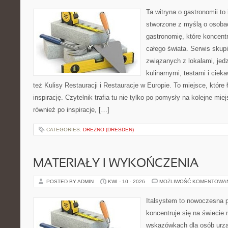
Ta witryna o gastronomii to
stworzone z myślą o osoba
gastronomię, które koncentr
całego świata. Serwis skup
związanych z lokalami, jed
kulinarnymi, testami i cie
też Kulisy Restauracji i Restauracje w Europie. To miejsce, które
inspirację. Czytelnik trafia tu nie tylko po pomysły na kolejne mie
również po inspiracje, […]
CATEGORIES:
DREZNO (DRESDEN)
MATERIAŁY I WYKOŃCZENIA
POSTED BY ADMIN
KWI - 10 - 2026
MOŻLIWOŚĆ KOMENTOWA
Italsystem to nowoczesna pl
koncentruje się na świecie
wskazówkach dla osób urzą