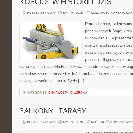
KOŚCIÓŁ W HISTORII I DZIŚ
POSTED BY ADMIN
KWI - 6 - 2026
MOŻLIWOŚĆ KOMENTOWAN
Portal duchowy skierowany
poszukujących Boga, który 
duchowością. To przestrzeń,
oderwana od rzeczywistośc
codziennych relacjach, w pr
próbach. Blog ukazuje, że 
dla wszystkich, a artykuły publikowane na stronie wspierają w pog
rozbudowane centrum wiedzy, które zachęca do zastanowienia, m
prawdy. Nowości na stronie Życie […]
CATEGORIES:
CIEKAWOSTKI O WZROKU
BALKONY I TARASY
POSTED BY ADMIN
KWI - 5 - 2026
MOŻLIWOŚĆ KOMENTOWAN