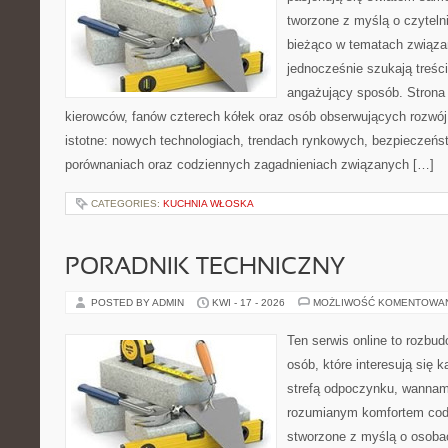
tworzone z myślą o czyteln
bieżąco w tematach związa
jednocześnie szukają treśc
angażujący sposób. Strona 
kierowców, fanów czterech kółek oraz osób obserwujących rozwój
istotne: nowych technologiach, trendach rynkowych, bezpieczeństw
porównaniach oraz codziennych zagadnieniach związanych […]
CATEGORIES:
KUCHNIA WŁOSKA
PORADNIK TECHNICZNY
POSTED BY ADMIN
KWI - 17 - 2026
MOŻLIWOŚĆ KOMENTOWA
Ten serwis online to rozbud
osób, które interesują się 
strefą odpoczynku, wannam
rozumianym komfortem codz
stworzone z myślą o osoba