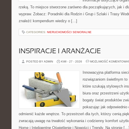
informacje dotyczące organ
rzeką. To miejsce stworzone zarówno dla początkujących, jak i d
wypraw. Zobacz: Poradniki dla Rodzin i Grup i Szlaki i Trasy Wo
znaleźć kompendium wiedzy o […]
CATEGORIES:
NIERUCHOMOŚCI SENIORALNE
INSPIRACJE I ARANŻACJE
POSTED BY ADMIN
KWI - 27 - 2026
MOŻLIWOŚĆ KOMENTOWA
Innowacyjna platforma sie
rozwiązaniom świetlnym to 
które szukają stylowych ins
biura oraz przestrzeni użyt
bogaty świat produktów zwi
pokazując jak odpowiednio 
odmienić każde wnętrze. To przestrzeń dla tych, którzy cenią pię
zwracają uwagę na trwałość wykonania i codzienny komfort użyt
Home i Inteligentne Oświetlenie i Nowości i Trendy. Na stronie […