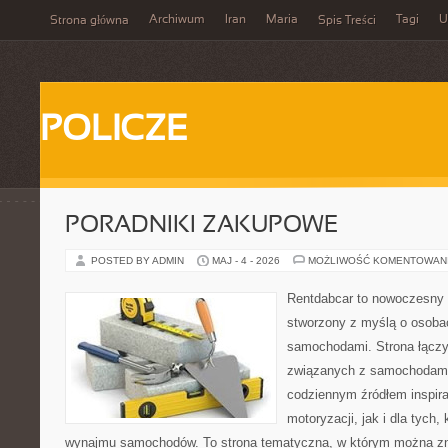
Archiwum
Iran
Maria
Tagi
U
Strona główna
Spis Treści
POLICZE
PORADNIKI ZAKUPOWE
POSTED BY ADMIN
MAJ - 4 - 2026
MOŻLIWOŚĆ KOMENTOWAN
Rentdabcar to nowoczesny 
stworzony z myślą o osobach
samochodami. Strona łączy
związanych z samochodami
codziennym źródłem inspira
motoryzacji, jak i dla tych,
wynajmu samochodów. To strona tematyczna, w którym można z