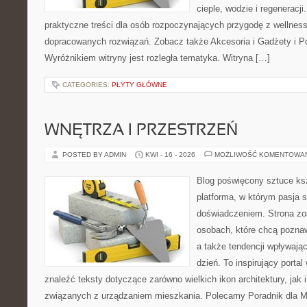
cieple, wodzie i regeneracj
praktyczne treści dla osób rozpoczynających przygodę z wellness
dopracowanych rozwiązań. Zobacz także Akcesoria i Gadżety i P
Wyróżnikiem witryny jest rozległa tematyka. Witryna […]
CATEGORIES:
PŁYTY GŁÓWNE
WNĘTRZA I PRZESTRZEŃ
POSTED BY ADMIN
KWI - 16 - 2026
MOŻLIWOŚĆ KOMENTOWA
Blog poświęcony sztuce ksz
platforma, w którym pasja s
doświadczeniem. Strona zo
osobach, które chcą pozna
a także tendencji wpływają
dzień. To inspirujący porta
znaleźć teksty dotyczące zarówno wielkich ikon architektury, jak i
związanych z urządzaniem mieszkania. Polecamy Poradnik dla Mił