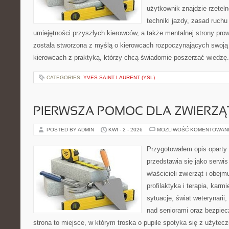
użytkownik znajdzie rzetel
techniki jazdy, zasad ruch
umiejętności przyszłych kierowców, a także mentalnej strony pro
została stworzona z myślą o kierowcach rozpoczynających swoją 
kierowcach z praktyką, którzy chcą świadomie poszerzać wiedzę. 
CATEGORIES:
YVES SAINT LAURENT (YSL)
PIERWSZA POMOC DLA ZWIERZĄ
POSTED BY ADMIN
KWI - 2 - 2026
MOŻLIWOŚĆ KOMENTOWAN
Przygotowałem opis oparty 
przedstawia się jako serwis 
właścicieli zwierząt i obejm
profilaktyka i terapia, karm
sytuacje, świat weterynarii
nad seniorami oraz bezpiec
strona to miejsce, w którym troska o pupile spotyka się z użyt