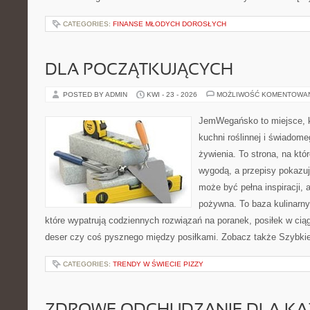
CATEGORIES:
FINANSE MŁODYCH DOROSŁYCH
DLA POCZĄTKUJĄCYCH
POSTED BY ADMIN
KWI - 23 - 2026
MOŻLIWOŚĆ KOMENTOWA
JemWegańsko to miejsce, k
kuchni roślinnej i świadom
żywienia. To strona, na któ
wygodą, a przepisy pokazuj
może być pełna inspiracji, 
pożywna. To baza kulinarn
które wypatrują codziennych rozwiązań na poranek, posiłek w ciąg
deser czy coś pysznego między posiłkami. Zobacz także Szybkie 
CATEGORIES:
TRENDY W ŚWIECIE PIZZY