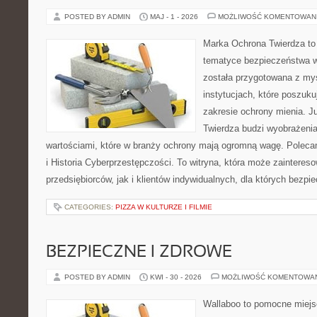
POSTED BY ADMIN
MAJ - 1 - 2026
MOŻLIWOŚĆ KOMENTOWAN
Marka Ochrona Twierdza to 
tematyce bezpieczeństwa w
została przygotowana z myś
instytucjach, które poszuk
zakresie ochrony mienia. 
Twierdza budzi wyobrażenia 
wartościami, które w branży ochrony mają ogromną wagę. Polec
i Historia Cyberprzestępczości. To witryna, która może zaintere
przedsiębiorców, jak i klientów indywidualnych, dla których bezpi
CATEGORIES:
PIZZA W KULTURZE I FILMIE
BEZPIECZNE I ZDROWE
POSTED BY ADMIN
KWI - 30 - 2026
MOŻLIWOŚĆ KOMENTOWA
Wallaboo to pomocne miejs