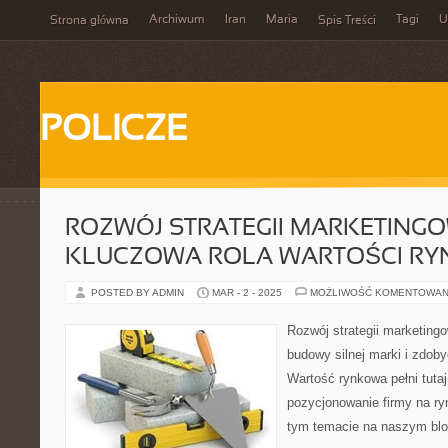
Archiwum
Iran
Maria
Tagi
U
Strona główna
Spis Treści
POLICZE
ROZWÓJ STRATEGII MARKETING
KLUCZOWA ROLA WARTOŚCI RY
POSTED BY ADMIN
MAR - 2 - 2025
MOŻLIWOŚĆ KOMENTOWAN
Rozwój strategii marketing
budowy silnej marki i zdoby
Wartość rynkowa pełni tutaj
pozycjonowanie firmy na ry
tym temacie na naszym blo