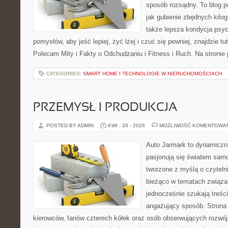
sposób rozsądny. To blog 
jak gubienie zbędnych kilog
także lepsza kondycja psyc
pomysłów, aby jeść lepiej, żyć lżej i czuć się pewniej, znajdzie tu
Polecam Mity i Fakty o Odchudzaniu i Fitness i Ruch. Na stronie
CATEGORIES:
SMART HOME I TECHNOLOGIE W NIERUCHOMOŚCIACH
PRZEMYSŁ I PRODUKCJA
POSTED BY ADMIN
KWI - 20 - 2026
MOŻLIWOŚĆ KOMENTOWA
Auto Jarmark to dynamiczna
pasjonują się światem sam
tworzone z myślą o czyteln
bieżąco w tematach związa
jednocześnie szukają treśc
angażujący sposób. Strona 
kierowców, fanów czterech kółek oraz osób obserwujących rozwój