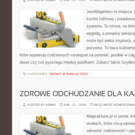
POSTED BY ADMIN
KWI - 23 - 2026
MOŻLIWOŚĆ KOMENTOWA
JemWegańsko to miejsce, k
kuchni roślinnej i świadom
żywienia. To strona, na któ
wygodą, a przepisy pokazuj
może być pełna inspiracji, 
pożywna. To baza kulinarn
które wypatrują codziennych rozwiązań na poranek, posiłek w ciąg
deser czy coś pysznego między posiłkami. Zobacz także Szybkie 
CATEGORIES:
TRENDY W ŚWIECIE PIZZY
ZDROWE ODCHUDZANIE DLA K
POSTED BY ADMIN
KWI - 21 - 2026
MOŻLIWOŚĆ KOMENTOWA
MagicalJune.pl to portal, k
osobach, które chcą wprow
odmienić codzienność i spo