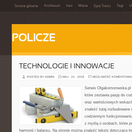
Archiwum
Iran
Maria
Tagi
U
Strona główna
Spis Treści
POLICZE
TECHNOLOGIE I INNOWACJE
POSTED BY ADMIN
MAJ - 10 - 2026
MOŻLIWOŚĆ KOMENTOWA
Serwis Olgakomorowska.pl 
które zestawia pasję do cod
oraz wartościowych wskaz
znaleźć tutaj rozbudowane 
codziennym funkcjonowaniu
z myślą o osobach, które p
harmonii i balansu. Na stronie można znaleźć teksty dotyczące t