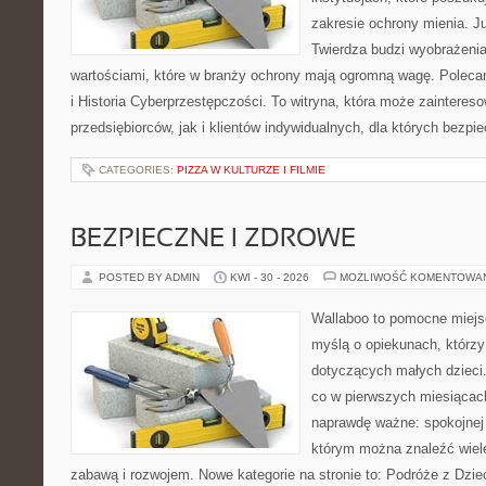
zakresie ochrony mienia. 
Twierdza budzi wyobrażenia 
wartościami, które w branży ochrony mają ogromną wagę. Polec
i Historia Cyberprzestępczości. To witryna, która może zaintere
przedsiębiorców, jak i klientów indywidualnych, dla których bezpi
CATEGORIES:
PIZZA W KULTURZE I FILMIE
BEZPIECZNE I ZDROWE
POSTED BY ADMIN
KWI - 30 - 2026
MOŻLIWOŚĆ KOMENTOWA
Wallaboo to pomocne miejs
myślą o opiekunach, którzy
dotyczących małych dzieci.
co w pierwszych miesiącach 
naprawdę ważne: spokojnej o
którym można znaleźć wiel
zabawą i rozwojem. Nowe kategorie na stronie to: Podróże z Dzie