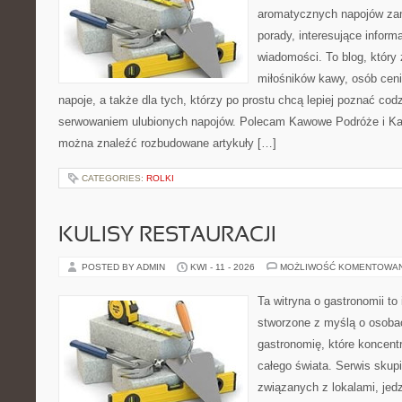
aromatycznych napojów zam
porady, interesujące informa
wiadomości. To blog, który 
miłośników kawy, osób cen
napoje, a także dla tych, którzy po prostu chcą lepiej poznać cod
serwowaniem ulubionych napojów. Polecam Kawowe Podróże i Ka
można znaleźć rozbudowane artykuły […]
CATEGORIES:
ROLKI
KULISY RESTAURACJI
POSTED BY ADMIN
KWI - 11 - 2026
MOŻLIWOŚĆ KOMENTOWA
Ta witryna o gastronomii to
stworzone z myślą o osoba
gastronomię, które koncentr
całego świata. Serwis skup
związanych z lokalami, jed