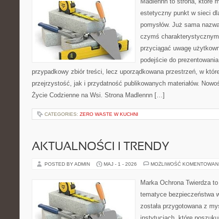
Madlennn to strona, które 
estetyczny punkt w sieci d
pomysłów. Już sama nazwa 
czymś charakterystycznym,
przyciągać uwagę użytkowni
podejście do prezentowania 
przypadkowy zbiór treści, lecz uporządkowana przestrzeń, w któ
przejrzystość, jak i przydatność publikowanych materiałów. Nowośc
Życie Codzienne na Wsi. Strona Madlennn […]
CATEGORIES:
ZERO WASTE W KUCHNI
AKTUALNOŚCI I TRENDY
POSTED BY ADMIN
MAJ - 1 - 2026
MOŻLIWOŚĆ KOMENTOWAN
Marka Ochrona Twierdza to 
tematyce bezpieczeństwa w
została przygotowana z myś
instytucjach, które poszuk