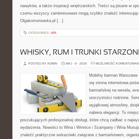
nawyków, a także inspiracji wnętrzarskich. Treści są pisane w sp
czemu wszyscy zainteresowani mogą szybko znaleźć interesujące
Olgakomorowska.pl […]
CATEGORIES:
UFA
WHISKY, RUM I TRUNKI STARZON
POSTED BY ADMIN
MAJ - 9 - 2026
MOŻLIWOŚĆ KOMENTOWAN
Mobilny barman Warszawa t
się strona internetowa poś
barmańskiej na wesela, eve
uroczystości rodzinne. Serw
wyjątkowej atmosfery, dzię
nabiera elegancji. To miejs
poszukujących profesjonalnej obsługi, które chcą zadbać o naj
wydarzenia. Nowości to Wina i Winnice i Szampany i Wina Musuj
znaleźć praktyczne wskazówki związane z barmaństwem, organi