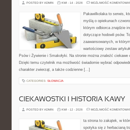
POSTED BY ADMIN
KWI - 14 - 2026
MOŻLIWOŚĆ KOMENTOWA
Pakawilkolaka to serwis, kt
myślą o opiekunach czworo
którym odbiorca znajdzie in
dotyczące hodowli psów. To
zaawansowanych, w którym 
wartościowy zestaw artykuł
Psów i Żywienie i Smakołyki. Na stronie można znaleźć ciekawe 
Dzięki temu czytelnik ma możliwość świadomie wybrać odpowiedn
charakter zwierząt, a także codzienne […]
CATEGORIES:
SŁOWACJA
CIEKAWOSTKI I HISTORIA KAWY
POSTED BY ADMIN
KWI - 12 - 2026
MOŻLIWOŚĆ KOMENTOWA
ta strona to zakątek, w kt
spotyka się z herbacianą tr