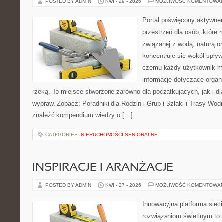
POSTED BY ADMIN
KWI - 29 - 2026
MOŻLIWOŚĆ KOMENTOWA
Portal poświęcony aktywne
przestrzeń dla osób, które
związanej z wodą, naturą o
koncentruje się wokół spły
czemu każdy użytkownik m
informacje dotyczące organ
rzeką. To miejsce stworzone zarówno dla początkujących, jak i d
wypraw. Zobacz: Poradniki dla Rodzin i Grup i Szlaki i Trasy Wo
znaleźć kompendium wiedzy o […]
CATEGORIES:
NIERUCHOMOŚCI SENIORALNE
INSPIRACJE I ARANŻACJE
POSTED BY ADMIN
KWI - 27 - 2026
MOŻLIWOŚĆ KOMENTOWA
Innowacyjna platforma sie
rozwiązaniom świetlnym to 