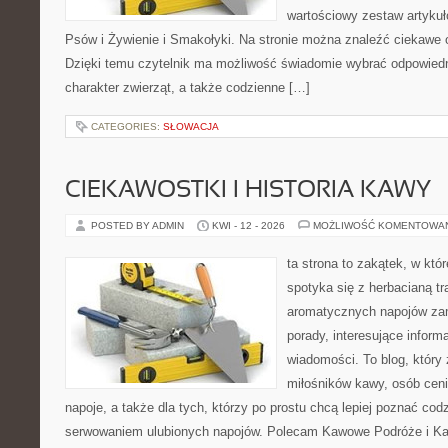
wartościowy zestaw artykuł
Psów i Żywienie i Smakołyki. Na stronie można znaleźć ciekawe 
Dzięki temu czytelnik ma możliwość świadomie wybrać odpowiedn
charakter zwierząt, a także codzienne […]
CATEGORIES:
SŁOWACJA
CIEKAWOSTKI I HISTORIA KAWY
POSTED BY ADMIN
KWI - 12 - 2026
MOŻLIWOŚĆ KOMENTOWA
ta strona to zakątek, w kt
spotyka się z herbacianą tr
aromatycznych napojów zam
porady, interesujące informa
wiadomości. To blog, który 
miłośników kawy, osób cen
napoje, a także dla tych, którzy po prostu chcą lepiej poznać cod
serwowaniem ulubionych napojów. Polecam Kawowe Podróże i Ka