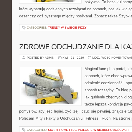
pożywna. To baza kulinarn
które wypatrują codziennych rozwiązań na poranek, posiłek w ciąg
deser czy coś pysznego między posiłkami. Zobacz także Szybkie 
CATEGORIES:
TRENDY W ŚWIECIE PIZZY
ZDROWE ODCHUDZANIE DLA K
POSTED BY ADMIN
KWI - 21 - 2026
MOŻLIWOŚĆ KOMENTOWA
MagicalJune.pl to portal, k
osobach, które chcą wprow
odmienić codzienność i spo
sposób rozsądny. To blog 
jak gubienie zbędnych kilog
także lepsza kondycja psyc
pomysłów, aby jeść lepiej, żyć lżej i czuć się pewniej, znajdzie tu
Polecam Mity i Fakty o Odchudzaniu i Fitness i Ruch. Na stronie
CATEGORIES:
SMART HOME I TECHNOLOGIE W NIERUCHOMOŚCIACH