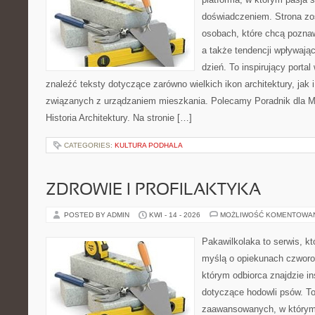
doświadczeniem. Strona zo
osobach, które chcą pozna
a także tendencji wpływają
dzień. To inspirujący porta
znaleźć teksty dotyczące zarówno wielkich ikon architektury, jak i
związanych z urządzaniem mieszkania. Polecamy Poradnik dla Mił
Historia Architektury. Na stronie […]
CATEGORIES:
KULTURA PODHALA
ZDROWIE I PROFILAKTYKA
POSTED BY ADMIN
KWI - 14 - 2026
MOŻLIWOŚĆ KOMENTOWA
Pakawilkolaka to serwis, kt
myślą o opiekunach czworo
którym odbiorca znajdzie in
dotyczące hodowli psów. To
zaawansowanych, w którym 