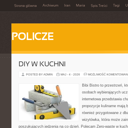
Archiwum
Iran
Maria
Tagi
U
Strona główna
Spis Treści
POLICZE
DIY W KUCHNI
POSTED BY ADMIN
MAJ - 4 - 2026
MOŻLIWOŚĆ KOMENTOWAN
Bibi Bistro to przestrzeń, k
osobach wybierających ucz
internetowa przedstawia ch
propozycje kulinarne mają b
również przygotowane z dba
wizytówka, która może zain
poszukujących jedzenia na co dzień. Polecam Zero-waste w kuchn