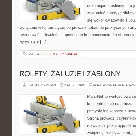
dekoracjami roślinnymi, a j
zrozumieć estetykę ślubnyc
się wokół kwiatów do ślubu,
wyłącznie w tej tematyce, bo prowadzi także do praktycznych arty
sezonowości, trwałości i sposobach komponowania. To strona dla 
łączy się z […]
CATEGORIES:
BUTY LUKSUSOWE
ROLETY, ŻALUZJE I ZASŁONY
POSTED BY ADMIN
KWI - 7 - 2026
MOŻLIWOŚĆ KOMENTOWAN
Mars-Net to wartościowa se
koncentruje się na aranżacj
pomysły idą w parze z uż
Strona prowadzi czytelnik
rozwiązań, pokazując różn
związanych z dywanami, a t