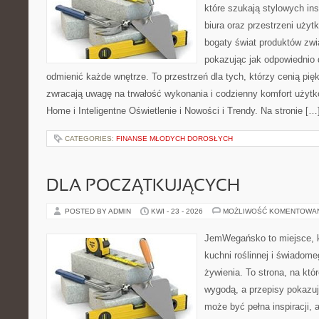
które szukają stylowych ins
biura oraz przestrzeni użyt
bogaty świat produktów zwi
pokazując jak odpowiednio 
odmienić każde wnętrze. To przestrzeń dla tych, którzy cenią pię
zwracają uwagę na trwałość wykonania i codzienny komfort użyt
Home i Inteligentne Oświetlenie i Nowości i Trendy. Na stronie […
CATEGORIES:
FINANSE MŁODYCH DOROSŁYCH
DLA POCZĄTKUJĄCYCH
POSTED BY ADMIN
KWI - 23 - 2026
MOŻLIWOŚĆ KOMENTOWA
JemWegańsko to miejsce, k
kuchni roślinnej i świadom
żywienia. To strona, na któ
wygodą, a przepisy pokazuj
może być pełna inspiracji, 