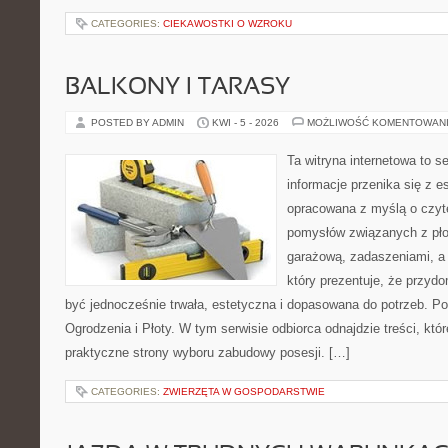
CATEGORIES:
CIEKAWOSTKI O WZROKU
BALKONY I TARASY
POSTED BY ADMIN
KWI - 5 - 2026
MOŻLIWOŚĆ KOMENTOWAN
Ta witryna internetowa to s
informacje przenika się z e
opracowana z myślą o czyt
pomysłów związanych z pło
garażową, zadaszeniami, a 
który prezentuje, że przyd
być jednocześnie trwała, estetyczna i dopasowana do potrzeb. Po
Ogrodzenia i Płoty. W tym serwisie odbiorca odnajdzie treści, kt
praktyczne strony wyboru zabudowy posesji. […]
CATEGORIES:
ZWIERZĘTA W GOSPODARSTWIE