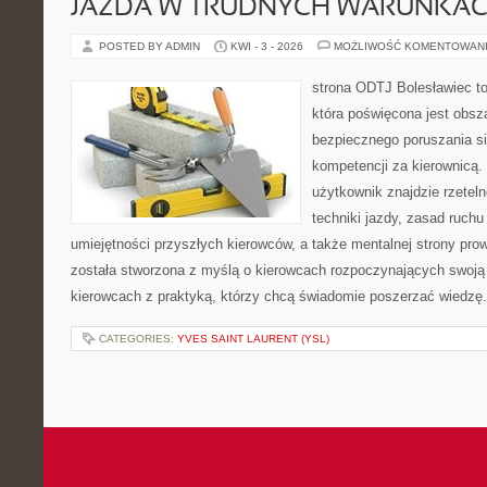
JAZDA W TRUDNYCH WARUNKA
POSTED BY ADMIN
KWI - 3 - 2026
MOŻLIWOŚĆ KOMENTOWAN
strona ODTJ Bolesławiec to
która poświęcona jest obsz
bezpiecznego poruszania si
kompetencji za kierownicą.
użytkownik znajdzie rzetel
techniki jazdy, zasad ruch
umiejętności przyszłych kierowców, a także mentalnej strony pro
została stworzona z myślą o kierowcach rozpoczynających swoją 
kierowcach z praktyką, którzy chcą świadomie poszerzać wiedzę. 
CATEGORIES:
YVES SAINT LAURENT (YSL)