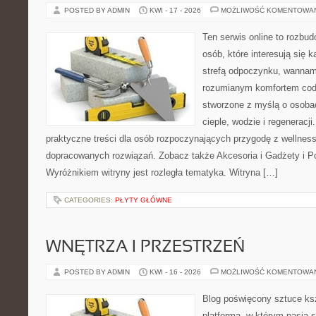
POSTED BY ADMIN
KWI - 17 - 2026
MOŻLIWOŚĆ KOMENTOWA
Ten serwis online to rozbud
osób, które interesują się 
strefą odpoczynku, wannam
rozumianym komfortem codz
stworzone z myślą o osoba
cieple, wodzie i regeneracj
praktyczne treści dla osób rozpoczynających przygodę z wellness
dopracowanych rozwiązań. Zobacz także Akcesoria i Gadżety i P
Wyróżnikiem witryny jest rozległa tematyka. Witryna […]
CATEGORIES:
PŁYTY GŁÓWNE
WNĘTRZA I PRZESTRZEŃ
POSTED BY ADMIN
KWI - 16 - 2026
MOŻLIWOŚĆ KOMENTOWA
Blog poświęcony sztuce ksz
platforma, w którym pasja s