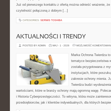
Już od pierwszego kontaktu z ofertą można odnieść wrażenie, że B
czytelność połączoną z dobrym […]
CATEGORIES:
SERWIS TOSHIBA
AKTUALNOŚCI I TRENDY
POSTED BY ADMIN
MAJ - 1 - 2026
MOŻLIWOŚĆ KOMENTOWAN
Marka Ochrona Twierdza to 
tematyce bezpieczeństwa w
została przygotowana z myś
instytucjach, które poszuk
zakresie ochrony mienia. 
Twierdza budzi wyobrażenia 
wartościami, które w branży ochrony mają ogromną wagę. Polec
i Historia Cyberprzestępczości. To witryna, która może zaintere
przedsiębiorców, jak i klientów indywidualnych, dla których bezpi