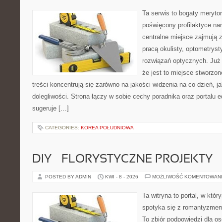
Ta serwis to bogaty meryto
poświęcony profilaktyce na
centralne miejsce zajmują 
pracą okulisty, optometryst
rozwiązań optycznych. Już 
że jest to miejsce stworzon
treści koncentrują się zarówno na jakości widzenia na co dzień, ja
dolegliwości. Strona łączy w sobie cechy poradnika oraz portalu e
sugeruje […]
CATEGORIES:
KOREA POŁUDNIOWA
DIY – FLORYSTYCZNE PROJEKTY
POSTED BY ADMIN
KWI - 8 - 2026
MOŻLIWOŚĆ KOMENTOWAN
Ta witryna to portal, w któ
spotyka się z romantyzmem
To zbiór podpowiedzi dla osó