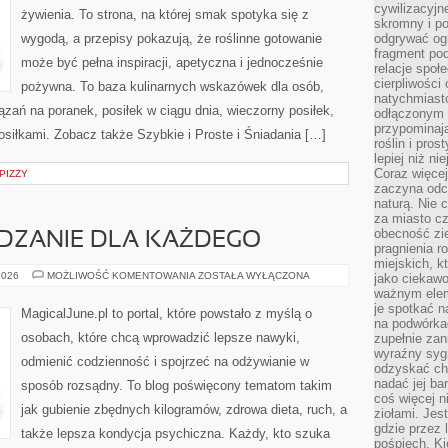
cywilizacyjn
żywienia. To strona, na której smak spotyka się z
skromny i po
wygodą, a przepisy pokazują, że roślinne gotowanie
odgrywać ogr
fragment pod
może być pełna inspiracji, apetyczna i jednocześnie
relacje społ
cierpliwości
pożywna. To baza kulinarnych wskazówek dla osób,
natychmiasto
ązań na poranek, posiłek w ciągu dnia, wieczorny posiłek,
odłączonym 
przypominają
siłkami. Zobacz także Szybkie i Proste i Śniadania […]
roślin i pro
lepiej niż n
Coraz więce
PIZZY
zaczyna odc
naturą. Nie
za miasto cz
obecność zie
ZANIE DLA KAŻDEGO
pragnienia r
miejskich, k
ZDROWE
2026
MOŻLIWOŚĆ KOMENTOWANIA
ZOSTAŁA WYŁĄCZONA
jako ciekawo
ODCHUDZANIE
ważnym elem
DLA
je spotkać 
KAŻDEGO
MagicalJune.pl to portal, które powstało z myślą o
na podwórka
osobach, które chcą wprowadzić lepsze nawyki,
zupełnie zan
wyraźny syg
odmienić codzienność i spojrzeć na odżywianie w
odzyskać cho
nadać jej bar
sposób rozsądny. To blog poświęcony tematom takim
coś więcej n
jak gubienie zbędnych kilogramów, zdrowa dieta, ruch, a
ziołami. Jes
gdzie przez 
także lepsza kondycja psychiczna. Każdy, kto szuka
pośpiech. Ki