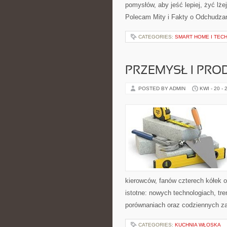
pomysłów, aby jeść lepiej, żyć lżej
Polecam Mity i Fakty o Odchudzani
CATEGORIES:
SMART HOME I TEC
PRZEMYSŁ I PRO
POSTED BY ADMIN
KWI - 20 - 
kierowców, fanów czterech kółek 
istotne: nowych technologiach, tr
porównaniach oraz codziennych z
CATEGORIES:
KUCHNIA WŁOSKA