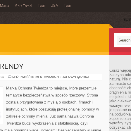
Maria
Tagi
USA
Tagi
Spis Treści
SUB
TRENDY
Coraz więce
zaczyna odc
AKTUALNOŚCI
026
MOŻLIWOŚĆ KOMENTOWANIA
ZOSTAŁA WYŁĄCZONA
naturą. Nie
I
za miasto cz
TRENDY
obecność zie
Marka Ochrona Twierdza to miejsce, które prezentuje
pragnienia r
tematyce bezpieczeństwa w sposób rzeczowy. Strona
miejskich, k
jako ciekawo
została przygotowana z myślą o osobach, firmach i
ważnym elem
instytucjach, które poszukują profesjonalnej pomocy w
je spotkać 
na podwórka
zakresie ochrony mienia. Już sama nazwa Ochrona
zupełnie zan
wyraźny syg
Twierdza budzi wyobrażenia z stabilnością, czyli
odzyskać cho
rony mają ogromną wagę. Polecam: Bezpieczeństwo w Firmie