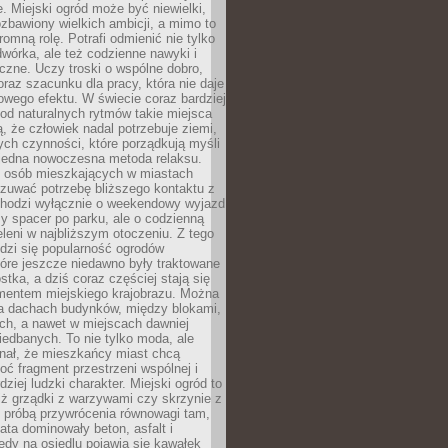
e. Miejski ogród może być niewielki,
zbawiony wielkich ambicji, a mimo to
omną rolę. Potrafi odmienić nie tylko
wórka, ale też codzienne nawyki i
eczne. Uczy troski o wspólne dobro,
 oraz szacunku dla pracy, która nie daje
wego efektu. W świecie coraz bardziej
od naturalnych rytmów takie miejsca
, że człowiek nadal potrzebuje ziemi,
stych czynności, które porządkują myśli
iejedna nowoczesna metoda relaksu.
j osób mieszkających w miastach
zuwać potrzebę bliższego kontaktu z
 chodzi wyłącznie o weekendowy wyjazd
y spacer po parku, ale o codzienną
leni w najbliższym otoczeniu. Z tego
odzi się popularność ogrodów
tóre jeszcze niedawno były traktowane
stka, a dziś coraz częściej stają się
entem miejskiego krajobrazu. Można
na dachach budynków, między blokami,
ch, a nawet w miejscach dawniej
iedbanych. To nie tylko moda, ale
nał, że mieszkańcy miast chcą
ć fragment przestrzeni wspólnej i
dziej ludzki charakter. Miejski ogród to
iż grządki z warzywami czy skrzynie z
t próbą przywrócenia równowagi tam,
lata dominowały beton, asfalt i
edy na osiedlu pojawia się kawałek