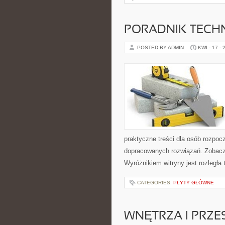
PORADNIK TECH
POSTED BY ADMIN
KWI - 17 - 
praktyczne treści dla osób rozpoc
dopracowanych rozwiązań. Zobacz 
Wyróżnikiem witryny jest rozległa
CATEGORIES:
PŁYTY GŁÓWNE
WNĘTRZA I PRZE