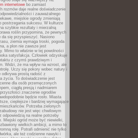
um internetowe
bo zamiast
ch rozmów daje realne doświadczenie
odpowiedzialności i zauważalnego
iekawe, miejskie ogrody zmieniają
b postrzegania sukcesu. W kulturze
na szybkie rezultaty i mierzalną
prawa roślin przypomina, że pewnych
 da się przyspieszyć. Nasiono
zasu, ziemia wymaga troski, pogoda
a, a plon nie zawsze jest
y. Mimo to właśnie w tej powolności
ęboka satysfakcja. Człowiek odzyskuje
ntaktu z czymś prawdziwym i
. Widzi, że ma wpływ na wzrost, ale
ntrolę. Uczy się pokory wobec natury i
 odkrywa prostą radość z
 życia. To doświadczenie jest
 cenne dla osób przemęczonych
pem, ciągłą presją i nadmiarem
przyszłości znaczenie ogrodów
awdopodobnie będzie rosło. Miasta
stsze, cieplejsze i bardziej wymagające
 mieszkańców. Potrzeba zielonych
zabudowy nie jest więc chwilowym
z odpowiedzią na realne potrzeby
e. Miejski ogród może być niewielki,
zbawiony wielkich ambicji, a mimo to
omną rolę. Potrafi odmienić nie tylko
wórka, ale też codzienne nawyki i