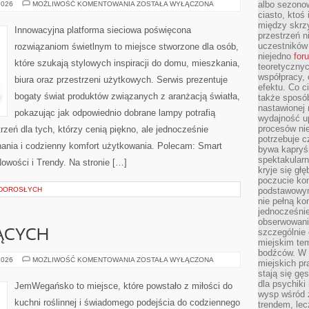
INSPIRACJE
albo sezono
2026
MOŻLIWOŚĆ KOMENTOWANIA
ZOSTAŁA WYŁĄCZONA
I
ciasto, ktoś
ARANŻACJE
między skrzy
Innowacyjna platforma sieciowa poświęcona
przestrzeń n
uczestników 
rozwiązaniom świetlnym to miejsce stworzone dla osób,
niejedno
for
które szukają stylowych inspiracji do domu, mieszkania,
teoretyczny
współpracy, 
biura oraz przestrzeni użytkowych. Serwis prezentuje
efektu. Co c
bogaty świat produktów związanych z aranżacją światła,
także sposó
nastawionej 
pokazując jak odpowiednio dobrane lampy potrafią
wydajność u
procesów nie
rzeń dla tych, którzy cenią piękno, ale jednocześnie
potrzebuje c
ania i codzienny komfort użytkowania. Polecam: Smart
bywa kapryśn
spektakularn
Nowości i Trendy. Na stronie […]
kryje się gł
poczucie ko
 DOROSŁYCH
podstawowym
nie pełną ko
jednocześnie
obserwowania
szczególnie
ĄCYCH
miejskim tem
bodźców. W 
DLA
2026
MOŻLIWOŚĆ KOMENTOWANIA
ZOSTAŁA WYŁĄCZONA
miejskich pr
POCZĄTKUJĄCYCH
stają się gę
dla psychiki
JemWegańsko to miejsce, które powstało z miłości do
wysp wśród 
kuchni roślinnej i świadomego podejścia do codziennego
trendem, lec