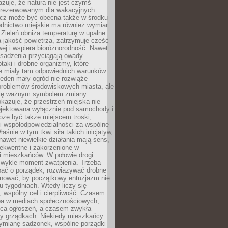
zuje, że natura nie jest czymś
arezerwowanym dla wakacyjnych
ecz może być obecna także w środku
odnictwo miejskie ma również wymiar
 Zieleń obniża temperaturę w upalne
a jakość powietrza, zatrzymuje część
ej i wspiera bioróżnorodność. Nawet
asadzenia przyciągają owady
ptaki i drobne organizmy, które
ie miały tam odpowiednich warunków.
eden mały ogród nie rozwiąże
problemów środowiskowych miasta, ale
się ważnym symbolem zmiany
kazuje, że przestrzeń miejska nie
ojektowana wyłącznie pod samochody i
oże być także miejscem troski,
i współodpowiedzialności za wspólne
aśnie w tym tkwi siła takich inicjatyw,
nawet niewielkie działania mają sens,
sekwentne i zakorzenione w
i mieszkańców. W połowie drogi
 zwykle moment zwątpienia. Trzeba
bać o porządek, rozwiązywać drobne
pilnować, by początkowy entuzjazm nie
ku tygodniach. Wtedy liczy się
 wspólny cel i cierpliwość. Czasem
a w mediach społecznościowych,
ica ogłoszeń, a czasem zwykła
y grządkach. Niekiedy mieszkańcy
wymianę sadzonek, wspólne porządki