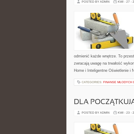
POSTED BY ADMIN
KWI - 27 - 
odmienić każde wnętrze. To przest
zwracają uwagę na trwałość wykon
Home i Inteligentne Oświetlenie i 
CATEGORIES:
FINANSE MŁODYCH
DLA POCZĄTKUJ
POSTED BY ADMIN
KWI - 23 - 