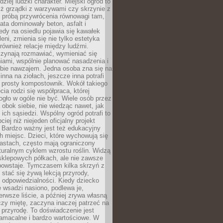
dziej ludzki charakter. Miejski ogród to
iż grządki z warzywami czy skrzynie z
t próbą przywrócenia równowagi tam,
lata dominowały beton, asfalt i
edy na osiedlu pojawia się kawałek
leni, zmienia się nie tylko estetyka
 również relacje między ludźmi.
czynają rozmawiać, wymieniać się
iami, wspólnie planować nasadzenia i
ebie nawzajem. Jedna osoba zna się na
inna na ziołach, jeszcze inna potrafi
 prosty kompostownik. Wokół takiego
cia rodzi się współpraca, której
gło w ogóle nie być. Wiele osób przez
 obok siebie, nie wiedząc nawet, jak
 ich sąsiedzi. Wspólny ogród potrafi to
iej niż niejeden oficjalny projekt
. Bardzo ważny jest też edukacyjny
h miejsc. Dzieci, które wychowują się
astach, często mają ograniczony
turalnym cyklem wzrostu roślin. Widzą
sklepowych półkach, ale nie zawsze
 powstaje. Tymczasem kilka skrzyń z
stać się żywą lekcją przyrody,
 i odpowiedzialności. Kiedy dziecko
 wsadzi nasiono, podlewa je,
erwsze liście, a później zrywa własną
zy miętę, zaczyna inaczej patrzeć na
a przyrodę. To doświadczenie jest
namacalne i bardzo wartościowe. W