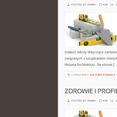
POSTED BY ADMIN
KWI - 16 - 
znaleźć teksty dotyczące zarówno w
związanych z urządzaniem mieszka
Historia Architektury. Na stronie [
CATEGORIES:
KULTURA PODHALA
ZDROWIE I PROF
POSTED BY ADMIN
KWI - 14 - 