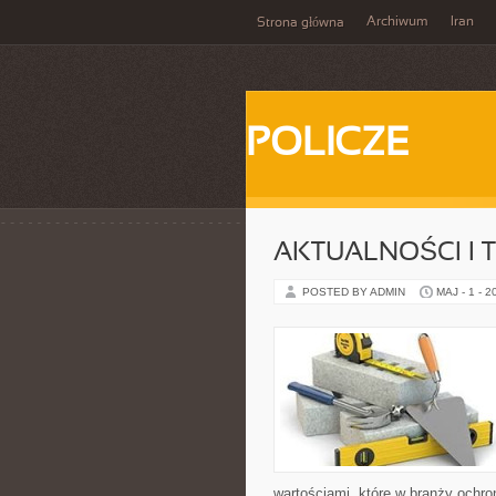
Archiwum
Iran
Strona główna
POLICZE
AKTUALNOŚCI I 
POSTED BY ADMIN
MAJ - 1 - 2
wartościami, które w branży och