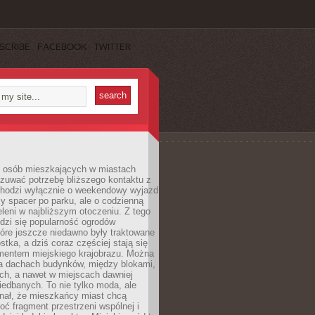
SCRIBE
FACEBOOK
TWITTER
j osób mieszkających w miastach
zuwać potrzebę bliższego kontaktu z
 chodzi wyłącznie o weekendowy wyjazd
y spacer po parku, ale o codzienną
leni w najbliższym otoczeniu. Z tego
odzi się popularność ogrodów
tóre jeszcze niedawno były traktowane
stka, a dziś coraz częściej stają się
entem miejskiego krajobrazu. Można
na dachach budynków, między blokami,
ch, a nawet w miejscach dawniej
iedbanych. To nie tylko moda, ale
nał, że mieszkańcy miast chcą
ć fragment przestrzeni wspólnej i