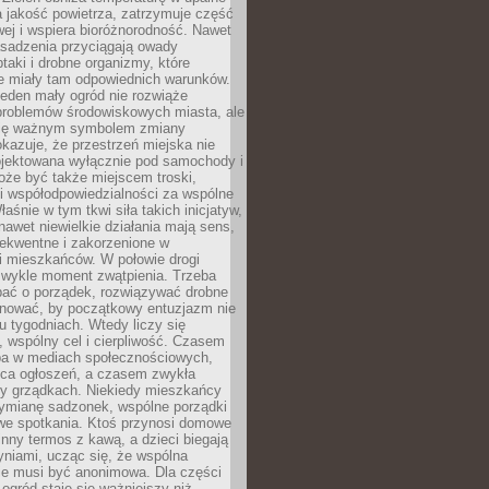
a jakość powietrza, zatrzymuje część
ej i wspiera bioróżnorodność. Nawet
asadzenia przyciągają owady
ptaki i drobne organizmy, które
ie miały tam odpowiednich warunków.
eden mały ogród nie rozwiąże
problemów środowiskowych miasta, ale
się ważnym symbolem zmiany
kazuje, że przestrzeń miejska nie
ojektowana wyłącznie pod samochody i
oże być także miejscem troski,
i współodpowiedzialności za wspólne
aśnie w tym tkwi siła takich inicjatyw,
nawet niewielkie działania mają sens,
sekwentne i zakorzenione w
i mieszkańców. W połowie drogi
 zwykle moment zwątpienia. Trzeba
bać o porządek, rozwiązywać drobne
pilnować, by początkowy entuzjazm nie
ku tygodniach. Wtedy liczy się
 wspólny cel i cierpliwość. Czasem
a w mediach społecznościowych,
ica ogłoszeń, a czasem zwykła
y grządkach. Niekiedy mieszkańcy
wymianę sadzonek, wspólne porządki
we spotkania. Ktoś przynosi domowe
 inny termos z kawą, a dzieci biegają
niami, ucząc się, że wspólna
ie musi być anonimowa. Dla części
ogród staje się ważniejszy niż