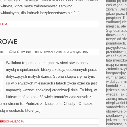
nadać jej bar
coś więcej n
o witryna, która może zainteresować zarówno
ziołami. Jes
dywidualnych, dla których bezpieczeństwo nie […]
gdzie przez 
pośpiech. Ki
zadbanej zie
 FILMIE
miejsca, ale
Sąsiedzi za
doświadczen
uczyć od si
DROWE
pomidorach, 
przygotować
przedsięwzię
BEZPIECZNE
2026
MOŻLIWOŚĆ KOMENTOWANIA
ZOSTAŁA WYŁĄCZONA
I
wcześniej mo
ZDROWE
lata mieszka
Wallaboo to pomocne miejsce w sieci stworzone z
mają na imię
zmienić szybc
myślą o opiekunach, którzy szukają codziennych porad
integracyjny
dotyczących małych dzieci. Strona skupia się na tym,
wymiar takic
w dużych mi
co w pierwszych miesiącach i latach życia dziecka jest
kontakt z na
naprawdę ważne: spokojnej organizacji dnia. To blog, w
jedzenie na 
wiedzą, jak
którym można znaleźć wiele tematów związanych z
ziemią może 
cierpliwości
 na stronie to: Podróże z Dzieckiem i Chusty i Otulacze.
samodzielnie
ślą o osobach, które […]
obserwuje pi
rzodkiewkę c
jedzenie i n
PERSONALIZACJA
konkretne, 