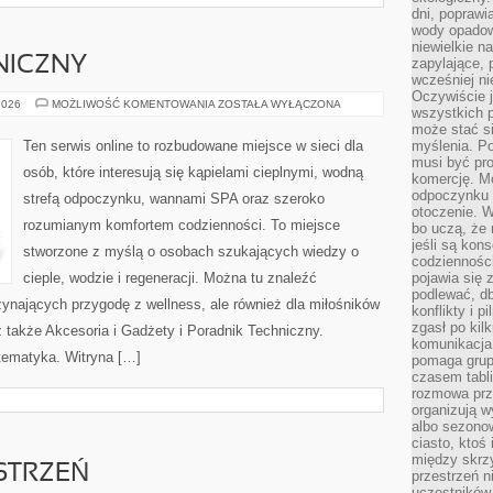
dni, poprawi
wody opadow
niewielkie n
NICZNY
zapylające, 
wcześniej n
Oczywiście j
PORADNIK
2026
MOŻLIWOŚĆ KOMENTOWANIA
ZOSTAŁA WYŁĄCZONA
wszystkich 
TECHNICZNY
może stać 
Ten serwis online to rozbudowane miejsce w sieci dla
myślenia. Po
musi być pr
osób, które interesują się kąpielami cieplnymi, wodną
komercję. M
odpoczynku 
strefą odpoczynku, wannami SPA oraz szeroko
otoczenie. Wł
rozumianym komfortem codzienności. To miejsce
bo uczą, że 
jeśli są kon
stworzone z myślą o osobach szukających wiedzy o
codziennośc
cieple, wodzie i regeneracji. Można tu znaleźć
pojawia się
podlewać, d
zynających przygodę z wellness, ale również dla miłośników
konflikty i 
zgasł po kil
także Akcesoria i Gadżety i Poradnik Techniczny.
komunikacja,
 tematyka. Witryna […]
pomaga grup
czasem tabl
rozmowa prz
organizują 
albo sezono
ciasto, ktoś
między skrzy
STRZEŃ
przestrzeń n
uczestników 