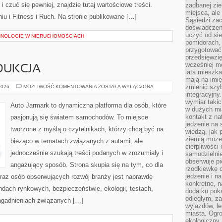
 i czuć się pewniej, znajdzie tutaj wartościowe treści.
zadbanej zie
miejsca, ale
u i Fitness i Ruch. Na stronie publikowane […]
Sąsiedzi za
doświadczen
uczyć od si
HNOLOGIE W NIERUCHOMOŚCIACH
pomidorach, 
przygotować
przedsięwzię
wcześniej mo
DUKCJA
lata mieszka
mają na imię
PRZEMYSŁ
zmienić szybc
2026
MOŻLIWOŚĆ KOMENTOWANIA
ZOSTAŁA WYŁĄCZONA
I
integracyjny
PRODUKCJA
wymiar takic
Auto Jarmark to dynamiczna platforma dla osób, które
w dużych mi
kontakt z na
pasjonują się światem samochodów. To miejsce
jedzenie na 
tworzone z myślą o czytelnikach, którzy chcą być na
wiedzą, jak
ziemią może 
bieżąco w tematach związanych z autami, ale
cierpliwości
jednocześnie szukają treści podanych w zrozumiały i
samodzielnie
obserwuje pi
angażujący sposób. Strona skupia się na tym, co dla
rzodkiewkę c
jedzenie i n
oraz osób obserwujących rozwój branży jest naprawdę
konkretne, 
endach rynkowych, bezpieczeństwie, ekologii, testach,
dodatku poka
odległym, z
agadnieniach związanych […]
wyjazdów, l
miasta. Ogr
ekologiczny.