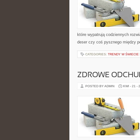
które wypatrują codziennych rozwi
deser czy coś pysznego między po
CATEGORIES:
TRENDY W ŚWIECIE 
ZDROWE ODCHUD
POSTED BY ADMIN
KWI - 21 - 