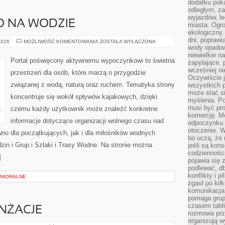
dodatku poka
odległym, z
wyjazdów, l
O NA WODZIE
miasta. Ogr
ekologiczny.
dni, poprawi
BEZPIECZEŃSTWO
2026
MOŻLIWOŚĆ KOMENTOWANIA
ZOSTAŁA WYŁĄCZONA
NA
wody opadow
WODZIE
niewielkie n
Portal poświęcony aktywnemu wypoczynkowi to świetna
zapylające, 
wcześniej n
przestrzeń dla osób, które marzą o przygodzie
Oczywiście j
związanej z wodą, naturą oraz ruchem. Tematyka strony
wszystkich 
może stać 
koncentruje się wokół spływów kajakowych, dzięki
myślenia. Po
musi być pr
czemu każdy użytkownik może znaleźć konkretne
komercję. M
informacje dotyczące organizacji wolnego czasu nad
odpoczynku 
otoczenie. Wł
no dla początkujących, jak i dla miłośników wodnych
bo uczą, że 
zin i Grup i Szlaki i Trasy Wodne. Na stronie można
jeśli są kon
codziennośc
]
pojawia się
podlewać, d
konflikty i 
ENIORALNE
zgasł po kil
komunikacja,
pomaga grup
czasem tabl
ANŻACJE
rozmowa prz
organizują 