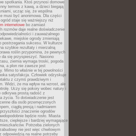
we spotkania. Ktoś przynosi domowe
 inny termos z kawą, a dzieci biegają
niami, ucząc się, że wspólna
ie musi być anonimowa. Dla części
ogród staje się ważniejszy niż
um internetowe
bo zamiast
ch rozmów daje realne doświadczenie
odpowiedzialności i zauważalnego
iekawe, miejskie ogrody zmieniają
b postrzegania sukcesu. W kulturze
na szybkie rezultaty i mierzalną
prawa roślin przypomina, że pewnych
 da się przyspieszyć. Nasiono
zasu, ziemia wymaga troski, pogoda
a, a plon nie zawsze jest
y. Mimo to właśnie w tej powolności
ęboka satysfakcja. Człowiek odzyskuje
ntaktu z czymś prawdziwym i
. Widzi, że ma wpływ na wzrost, ale
ntrolę. Uczy się pokory wobec natury i
 odkrywa prostą radość z
 życia. To doświadczenie jest
 cenne dla osób przemęczonych
pem, ciągłą presją i nadmiarem
przyszłości znaczenie ogrodów
awdopodobnie będzie rosło. Miasta
stsze, cieplejsze i bardziej wymagające
 mieszkańców. Potrzeba zielonych
zabudowy nie jest więc chwilowym
z odpowiedzią na realne potrzeby