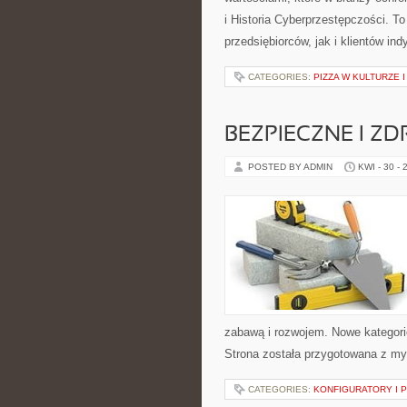
i Historia Cyberprzestępczości. T
przedsiębiorców, jak i klientów in
CATEGORIES:
PIZZA W KULTURZE I
BEZPIECZNE I Z
POSTED BY ADMIN
KWI - 30 - 
zabawą i rozwojem. Nowe kategorie
Strona została przygotowana z my
CATEGORIES:
KONFIGURATORY I 