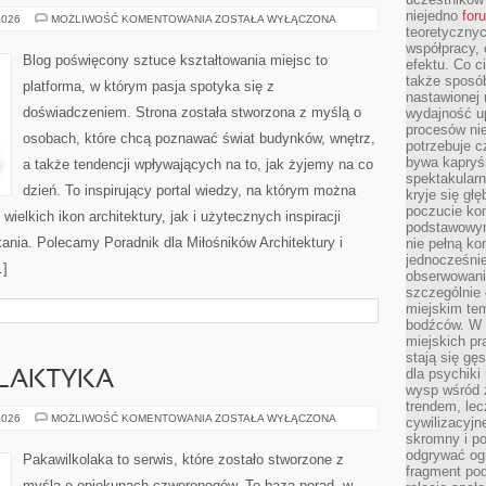
niejedno
for
WNĘTRZA
2026
MOŻLIWOŚĆ KOMENTOWANIA
ZOSTAŁA WYŁĄCZONA
I
teoretyczny
PRZESTRZEŃ
współpracy, 
Blog poświęcony sztuce kształtowania miejsc to
efektu. Co c
także sposó
platforma, w którym pasja spotyka się z
nastawionej 
doświadczeniem. Strona została stworzona z myślą o
wydajność u
procesów nie
osobach, które chcą poznawać świat budynków, wnętrz,
potrzebuje c
bywa kapryśn
a także tendencji wpływających na to, jak żyjemy na co
spektakularn
dzień. To inspirujący portal wiedzy, na którym można
kryje się gł
poczucie ko
ielkich ikon architektury, jak i użytecznych inspiracji
podstawowym
nia. Polecamy Poradnik dla Miłośników Architektury i
nie pełną ko
jednocześnie
…]
obserwowania
szczególnie
miejskim tem
bodźców. W 
miejskich pr
stają się gę
dla psychiki
ILAKTYKA
wysp wśród 
trendem, lec
ZDROWIE
2026
MOŻLIWOŚĆ KOMENTOWANIA
ZOSTAŁA WYŁĄCZONA
cywilizacyjn
I
skromny i po
PROFILAKTYKA
odgrywać ogr
Pakawilkolaka to serwis, które zostało stworzone z
fragment pod
myślą o opiekunach czworonogów. To baza porad, w