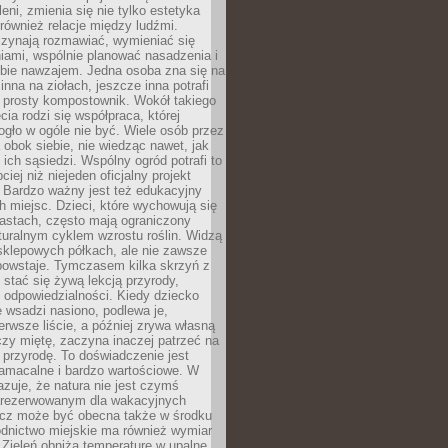
leni, zmienia się nie tylko estetyka
 również relacje między ludźmi.
czynają rozmawiać, wymieniać się
iami, wspólnie planować nasadzenia i
ebie nawzajem. Jedna osoba zna się na
inna na ziołach, jeszcze inna potrafi
 prosty kompostownik. Wokół takiego
cia rodzi się współpraca, której
gło w ogóle nie być. Wiele osób przez
 obok siebie, nie wiedząc nawet, jak
 ich sąsiedzi. Wspólny ogród potrafi to
iej niż niejeden oficjalny projekt
. Bardzo ważny jest też edukacyjny
h miejsc. Dzieci, które wychowują się
astach, często mają ograniczony
turalnym cyklem wzrostu roślin. Widzą
sklepowych półkach, ale nie zawsze
 powstaje. Tymczasem kilka skrzyń z
stać się żywą lekcją przyrody,
 i odpowiedzialności. Kiedy dziecko
 wsadzi nasiono, podlewa je,
erwsze liście, a później zrywa własną
zy miętę, zaczyna inaczej patrzeć na
a przyrodę. To doświadczenie jest
namacalne i bardzo wartościowe. W
zuje, że natura nie jest czymś
arezerwowanym dla wakacyjnych
ecz może być obecna także w środku
odnictwo miejskie ma również wymiar
 Zieleń obniża temperaturę w upalne