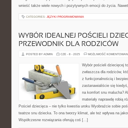
wnieść także wiele nowych i pozytywnych emocji do życia. Nawet
CATEGORIES:
JĘZYKI PROGRAMOWANIA
WYBÓR IDEALNEJ POŚCIELI DZIEC
PRZEWODNIK DLA RODZICÓW
POSTED BY ADMIN
CZE - 8 - 2025
MOŻLIWOŚĆ KOMENTOWAN
Wybór pościeli dziecięcej t
zwłaszcza dla rodziców, kt
z funkcjonalnością i bezp
zastanawialiście się kiedyś
na komfort snu malucha? 
materiały naprawdę robią r
Pościel dziecięca – nie tylko kwestia uroku Wyobraźcie sobie poś
teatrze snu dziecka. To ona tworzy klimat, ale też wpływa na ja
Współczesne rozwiązania oferują coś […]