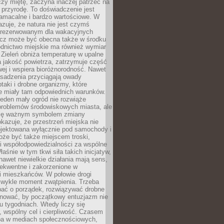
zy miętę, zaczyna inaczej patrzeć na
a przyrodę. To doświadczenie jest
namacalne i bardzo wartościowe. W
zuje, że natura nie jest czymś
arezerwowanym dla wakacyjnych
ecz może być obecna także w środku
odnictwo miejskie ma również wymiar
 Zieleń obniża temperaturę w upalne
a jakość powietrza, zatrzymuje część
ej i wspiera bioróżnorodność. Nawet
asadzenia przyciągają owady
ptaki i drobne organizmy, które
ie miały tam odpowiednich warunków.
eden mały ogród nie rozwiąże
problemów środowiskowych miasta, ale
się ważnym symbolem zmiany
kazuje, że przestrzeń miejska nie
ojektowana wyłącznie pod samochody i
oże być także miejscem troski,
i współodpowiedzialności za wspólne
aśnie w tym tkwi siła takich inicjatyw,
nawet niewielkie działania mają sens,
sekwentne i zakorzenione w
i mieszkańców. W połowie drogi
 zwykle moment zwątpienia. Trzeba
bać o porządek, rozwiązywać drobne
pilnować, by początkowy entuzjazm nie
ku tygodniach. Wtedy liczy się
 wspólny cel i cierpliwość. Czasem
a w mediach społecznościowych,