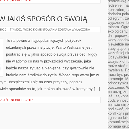
 PLAŻE „SECRET SPOT”
rzodkiewkę c
jedzenie i n
konkretne, 
dodatku poka
odległym, z
W JAKIŚ SPOSÓB O SWOJĄ
wyjazdów, l
miasta. Ogr
WARTO
 2025
MOŻLIWOŚĆ KOMENTOWANIA
ZOSTAŁA WYŁĄCZONA
ekologiczny.
ZADBAĆ
dni, poprawi
W
JAKIŚ
wody opadow
To na pewno z najpopularniejszych pożyczek
SPOSÓB
niewielkie n
O
udzielanych przez instytucje. Warto Wskazane jest
zapylające, 
SWOJĄ
wcześniej n
postarać się w jakiś sposób o swoją przyszłość. Nigdy
Oczywiście j
nie wiadomo co nas w przyszłości wyczekuje, jaka
wszystkich 
może stać 
będzie nasza sytuacja pieniężna, czy gwałtownie nie
myślenia. Po
musi być pr
braknie nam środków do życia. Wobec tego warto już w
komercję. M
ym ubezpieczeniu się na czas przyszły, poprzez
odpoczynku 
otoczenie. Wł
 wiele sposobów na to, jak można ulokować w korzystny […]
bo uczą, że 
jeśli są kon
codziennośc
 PLAŻE „SECRET SPOT”
pojawia się
podlewać, d
konflikty i 
zgasł po kil
komunikacja,
pomaga grup