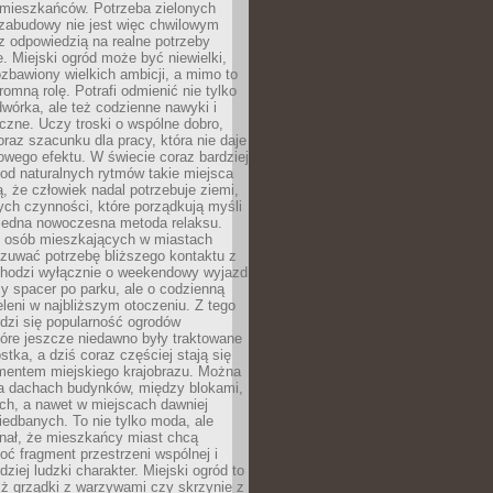
 mieszkańców. Potrzeba zielonych
zabudowy nie jest więc chwilowym
z odpowiedzią na realne potrzeby
e. Miejski ogród może być niewielki,
zbawiony wielkich ambicji, a mimo to
omną rolę. Potrafi odmienić nie tylko
wórka, ale też codzienne nawyki i
eczne. Uczy troski o wspólne dobro,
 oraz szacunku dla pracy, która nie daje
wego efektu. W świecie coraz bardziej
od naturalnych rytmów takie miejsca
, że człowiek nadal potrzebuje ziemi,
stych czynności, które porządkują myśli
iejedna nowoczesna metoda relaksu.
j osób mieszkających w miastach
zuwać potrzebę bliższego kontaktu z
 chodzi wyłącznie o weekendowy wyjazd
y spacer po parku, ale o codzienną
leni w najbliższym otoczeniu. Z tego
odzi się popularność ogrodów
tóre jeszcze niedawno były traktowane
stka, a dziś coraz częściej stają się
entem miejskiego krajobrazu. Można
na dachach budynków, między blokami,
ch, a nawet w miejscach dawniej
iedbanych. To nie tylko moda, ale
nał, że mieszkańcy miast chcą
ć fragment przestrzeni wspólnej i
dziej ludzki charakter. Miejski ogród to
iż grządki z warzywami czy skrzynie z