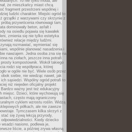
iedbanych. To nie tylko moda, ale
nał, że mieszkańcy miast chcą
ć fragment przestrzeni wspólnej i
dziej ludzki charakter. Miejski ogród to
iż grządki z warzywami czy skrzynie z
t próbą przywrócenia równowagi tam,
lata dominowały beton, asfalt i
edy na osiedlu pojawia się kawałek
leni, zmienia się nie tylko estetyka
 również relacje między ludźmi.
czynają rozmawiać, wymieniać się
iami, wspólnie planować nasadzenia i
ebie nawzajem. Jedna osoba zna się na
inna na ziołach, jeszcze inna potrafi
 prosty kompostownik. Wokół takiego
cia rodzi się współpraca, której
gło w ogóle nie być. Wiele osób przez
 obok siebie, nie wiedząc nawet, jak
 ich sąsiedzi. Wspólny ogród potrafi to
iej niż niejeden oficjalny projekt
. Bardzo ważny jest też edukacyjny
h miejsc. Dzieci, które wychowują się
astach, często mają ograniczony
turalnym cyklem wzrostu roślin. Widzą
sklepowych półkach, ale nie zawsze
 powstaje. Tymczasem kilka skrzyń z
stać się żywą lekcją przyrody,
 i odpowiedzialności. Kiedy dziecko
 wsadzi nasiono, podlewa je,
erwsze liście, a później zrywa własną