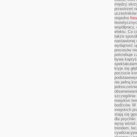
między skrzy
przestrzeń n
uczestników 
niejedno
for
teoretyczny
współpracy, 
efektu. Co c
także sposó
nastawionej 
wydajność u
procesów nie
potrzebuje c
bywa kapryśn
spektakularn
kryje się gł
poczucie ko
podstawowym
nie pełną ko
jednocześnie
obserwowania
szczególnie
miejskim tem
bodźców. W 
miejskich pr
stają się gę
dla psychiki
wysp wśród 
trendem, lec
cywilizacyjn