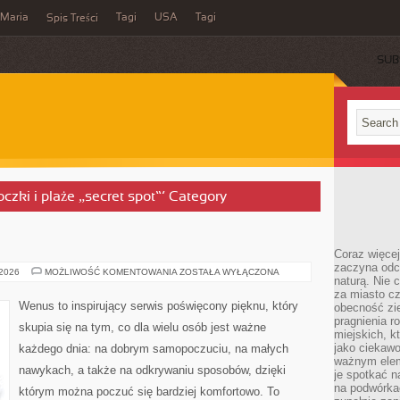
Maria
Tagi
USA
Tagi
Spis Treści
SUB
oczki i plaże „secret spot”’ Category
Coraz więce
zaczyna odc
KOSMETOLOGIA
 2026
MOŻLIWOŚĆ KOMENTOWANIA
ZOSTAŁA WYŁĄCZONA
naturą. Nie
za miasto cz
Wenus to inspirujący serwis poświęcony pięknu, który
obecność zie
pragnienia r
skupia się na tym, co dla wielu osób jest ważne
miejskich, k
jako ciekawo
każdego dnia: na dobrym samopoczuciu, na małych
ważnym elem
nawykach, a także na odkrywaniu sposobów, dzięki
je spotkać 
na podwórka
którym można poczuć się bardziej komfortowo. To