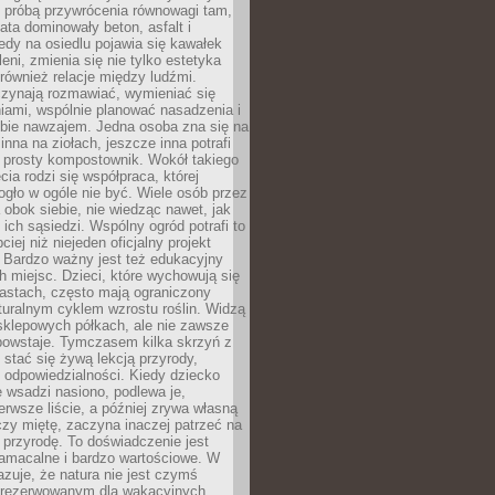
t próbą przywrócenia równowagi tam,
lata dominowały beton, asfalt i
edy na osiedlu pojawia się kawałek
leni, zmienia się nie tylko estetyka
 również relacje między ludźmi.
czynają rozmawiać, wymieniać się
iami, wspólnie planować nasadzenia i
ebie nawzajem. Jedna osoba zna się na
inna na ziołach, jeszcze inna potrafi
 prosty kompostownik. Wokół takiego
cia rodzi się współpraca, której
gło w ogóle nie być. Wiele osób przez
 obok siebie, nie wiedząc nawet, jak
 ich sąsiedzi. Wspólny ogród potrafi to
iej niż niejeden oficjalny projekt
. Bardzo ważny jest też edukacyjny
h miejsc. Dzieci, które wychowują się
astach, często mają ograniczony
turalnym cyklem wzrostu roślin. Widzą
sklepowych półkach, ale nie zawsze
 powstaje. Tymczasem kilka skrzyń z
stać się żywą lekcją przyrody,
 i odpowiedzialności. Kiedy dziecko
 wsadzi nasiono, podlewa je,
erwsze liście, a później zrywa własną
zy miętę, zaczyna inaczej patrzeć na
a przyrodę. To doświadczenie jest
namacalne i bardzo wartościowe. W
zuje, że natura nie jest czymś
arezerwowanym dla wakacyjnych