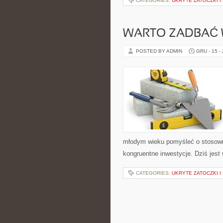
CATEGORIES:
UKRYTE ZATOCZKI I
WARTO ZADBAĆ 
POSTED BY ADMIN
GRU - 15 -
młodym wieku pomyśleć o stosown
kongruentne inwestycje. Dziś jest
CATEGORIES:
UKRYTE ZATOCZKI I