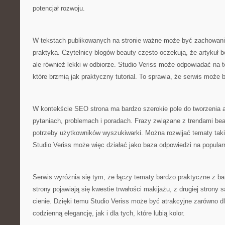
potencjał rozwoju.
W tekstach publikowanych na stronie ważne może być zachowan
praktyką. Czytelnicy blogów beauty często oczekują, że artykuł bę
ale również lekki w odbiorze. Studio Veriss może odpowiadać na te
które brzmią jak praktyczny tutorial. To sprawia, że serwis może
W kontekście SEO strona ma bardzo szerokie pole do tworzenia a
pytaniach, problemach i poradach. Frazy związane z trendami beau
potrzeby użytkowników wyszukiwarki. Można rozwijać tematy takie
Studio Veriss może więc działać jako baza odpowiedzi na popular
Serwis wyróżnia się tym, że łączy tematy bardzo praktyczne z bar
strony pojawiają się kwestie trwałości makijażu, z drugiej strony
cienie. Dzięki temu Studio Veriss może być atrakcyjne zarówno dl
codzienną elegancję, jak i dla tych, które lubią kolor.