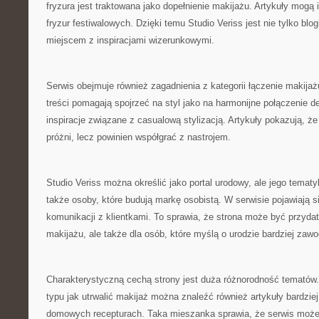
fryzura jest traktowana jako dopełnienie makijażu. Artykuły mogą
fryzur festiwalowych. Dzięki temu Studio Veriss jest nie tylko blo
miejscem z inspiracjami wizerunkowymi.
Serwis obejmuje również zagadnienia z kategorii łączenie makijaż
treści pomagają spojrzeć na styl jako na harmonijne połączenie d
inspiracje związane z casualową stylizacją. Artykuły pokazują, że
próżni, lecz powinien współgrać z nastrojem.
Studio Veriss można określić jako portal urodowy, ale jego tema
także osoby, które budują markę osobistą. W serwisie pojawiają s
komunikacji z klientkami. To sprawia, że strona może być przydat
makijażu, ale także dla osób, które myślą o urodzie bardziej zaw
Charakterystyczną cechą strony jest duża różnorodność tematów
typu jak utrwalić makijaż można znaleźć również artykuły bardziej
domowych recepturach. Taka mieszanka sprawia, że serwis może