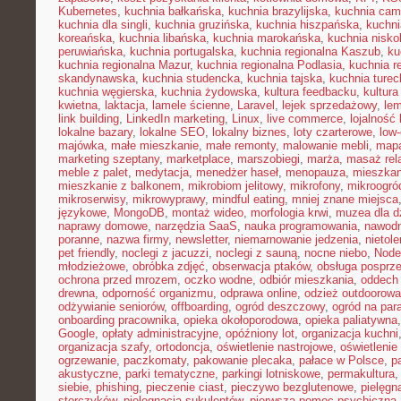
Kubernetes
,
kuchnia bałkańska
,
kuchnia brazylijska
,
kuchnia cam
kuchnia dla singli
,
kuchnia gruzińska
,
kuchnia hiszpańska
,
kuchni
koreańska
,
kuchnia libańska
,
kuchnia marokańska
,
kuchnia nisk
peruwiańska
,
kuchnia portugalska
,
kuchnia regionalna Kaszub
,
ku
kuchnia regionalna Mazur
,
kuchnia regionalna Podlasia
,
kuchnia r
skandynawska
,
kuchnia studencka
,
kuchnia tajska
,
kuchnia turec
kuchnia węgierska
,
kuchnia żydowska
,
kultura feedbacku
,
kultura
kwietna
,
laktacja
,
lamele ścienne
,
Laravel
,
lejek sprzedażowy
,
le
link building
,
LinkedIn marketing
,
Linux
,
live commerce
,
lojalność 
lokalne bazary
,
lokalne SEO
,
lokalny biznes
,
loty czarterowe
,
low
majówka
,
małe mieszkanie
,
małe remonty
,
malowanie mebli
,
mapa
marketing szeptany
,
marketplace
,
marszobiegi
,
marża
,
masaż rel
meble z palet
,
medytacja
,
menedżer haseł
,
menopauza
,
mieszka
mieszkanie z balkonem
,
mikrobiom jelitowy
,
mikrofony
,
mikroogró
mikroserwisy
,
mikrowyprawy
,
mindful eating
,
mniej znane miejsca
językowe
,
MongoDB
,
montaż wideo
,
morfologia krwi
,
muzea dla d
naprawy domowe
,
narzędzia SaaS
,
nauka programowania
,
nawodn
poranne
,
nazwa firmy
,
newsletter
,
niemarnowanie jedzenia
,
nietol
pet friendly
,
noclegi z jacuzzi
,
noclegi z sauną
,
nocne niebo
,
Node
młodzieżowe
,
obróbka zdjęć
,
obserwacja ptaków
,
obsługa posprz
ochrona przed mrozem
,
oczko wodne
,
odbiór mieszkania
,
oddech
drewna
,
odporność organizmu
,
odprawa online
,
odzież outdoorowa
odżywianie seniorów
,
offboarding
,
ogród deszczowy
,
ogród na par
onboarding pracownika
,
opieka okołoporodowa
,
opieka paliatywna
Google
,
opłaty administracyjne
,
opóźniony lot
,
organizacja kuchni
organizacja szafy
,
ortodoncja
,
oświetlenie nastrojowe
,
oświetlenie
ogrzewanie
,
paczkomaty
,
pakowanie plecaka
,
pałace w Polsce
,
p
akustyczne
,
parki tematyczne
,
parkingi lotniskowe
,
permakultura
siebie
,
phishing
,
pieczenie ciast
,
pieczywo bezglutenowe
,
pielęgn
storczyków
,
pielęgnacja sukulentów
,
pierwsza pomoc psychiczna