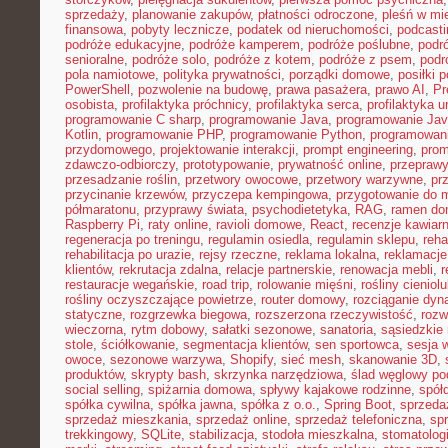
sprzedaży
,
planowanie zakupów
,
płatności odroczone
,
pleśń w mi
finansowa
,
pobyty lecznicze
,
podatek od nieruchomości
,
podcasti
podróże edukacyjne
,
podróże kamperem
,
podróże poślubne
,
podr
senioralne
,
podróże solo
,
podróże z kotem
,
podróże z psem
,
podr
pola namiotowe
,
polityka prywatności
,
porządki domowe
,
posiłki p
PowerShell
,
pozwolenie na budowę
,
prawa pasażera
,
prawo AI
,
Pr
osobista
,
profilaktyka próchnicy
,
profilaktyka serca
,
profilaktyka 
programowanie C sharp
,
programowanie Java
,
programowanie Jav
Kotlin
,
programowanie PHP
,
programowanie Python
,
programowani
przydomowego
,
projektowanie interakcji
,
prompt engineering
,
prom
zdawczo-odbiorczy
,
prototypowanie
,
prywatność online
,
przepraw
przesadzanie roślin
,
przetwory owocowe
,
przetwory warzywne
,
pr
przycinanie krzewów
,
przyczepa kempingowa
,
przygotowanie do 
półmaratonu
,
przyprawy świata
,
psychodietetyka
,
RAG
,
ramen d
Raspberry Pi
,
raty online
,
ravioli domowe
,
React
,
recenzje kawiarn
regeneracja po treningu
,
regulamin osiedla
,
regulamin sklepu
,
reha
rehabilitacja po urazie
,
rejsy rzeczne
,
reklama lokalna
,
reklamacje
klientów
,
rekrutacja zdalna
,
relacje partnerskie
,
renowacja mebli
,
r
restauracje wegańskie
,
road trip
,
rolowanie mięśni
,
rośliny cieniol
rośliny oczyszczające powietrze
,
router domowy
,
rozciąganie dy
statyczne
,
rozgrzewka biegowa
,
rozszerzona rzeczywistość
,
rozw
wieczorna
,
rytm dobowy
,
sałatki sezonowe
,
sanatoria
,
sąsiedzkie 
stole
,
ściółkowanie
,
segmentacja klientów
,
sen sportowca
,
sesja 
owoce
,
sezonowe warzywa
,
Shopify
,
sieć mesh
,
skanowanie 3D
,
produktów
,
skrypty bash
,
skrzynka narzędziowa
,
ślad węglowy po
social selling
,
spiżarnia domowa
,
spływy kajakowe rodzinne
,
spół
spółka cywilna
,
spółka jawna
,
spółka z o.o.
,
Spring Boot
,
sprzeda
sprzedaż mieszkania
,
sprzedaż online
,
sprzedaż telefoniczna
,
spr
trekkingowy
,
SQLite
,
stabilizacja
,
stodoła mieszkalna
,
stomatolo