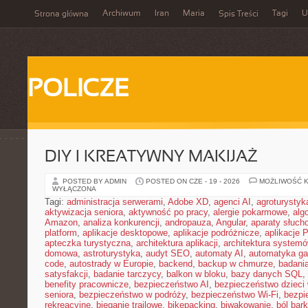
Archiwum
Iran
Maria
Tagi
U
Strona główna
Spis Treści
POLICZE
DIY I KREATYWNY MAKIJAŻ
POSTED BY ADMIN
POSTED ON CZE - 19 - 2026
MOŻLIWOŚĆ 
WYŁĄCZONA
Tagi:
administracja serwerami
,
Adobe XD
,
agenci AI
,
agroturysty
aktywizacja seniora
,
aktywność po pracy
,
alergie pokarmowe
,
alg
Amazon
,
analiza konkurencji
,
andropauza
,
Angular
,
aparaty słuch
platform
,
aplikacje desktopowe
,
aplikacje podróżnicze
,
aplikacje
apteczka turystyczna
,
architektura aplikacji
,
architektura system
domowa
,
astroturystyka
,
audyt SEO
,
automaty AI
,
automatyka g
code
,
autostrady w Europie
,
backend
,
backup w chmurze
,
badania
satysfakcji
,
badanie tarczycy
,
balkon w bloku
,
bazy danych SQL
,
benefity pracownicze
,
bezpieczeństwo AI
,
bezpieczeństwo dzieci
seniora
,
bezpieczeństwo w podróży
,
bezpieczeństwo Wi-Fi
,
bezpi
rekreacyjne
,
bieganie trailowe
,
bikepacking
,
biwakowanie
,
ból bar