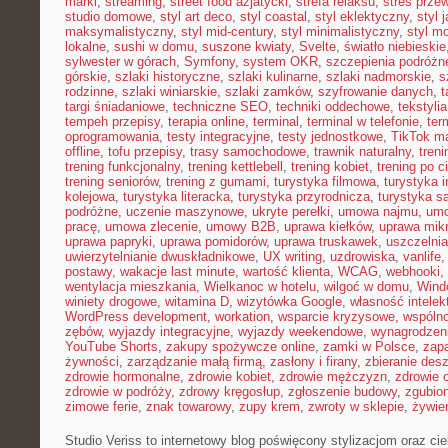
marki
,
streaming
,
street food azjatycki
,
strefa relaksu
,
stres przew
studio domowe
,
styl art deco
,
styl coastal
,
styl eklektyczny
,
styl 
maksymalistyczny
,
styl mid-century
,
styl minimalistyczny
,
styl m
lokalne
,
sushi w domu
,
suszone kwiaty
,
Svelte
,
światło niebieskie
sylwester w górach
,
Symfony
,
system OKR
,
szczepienia podróżn
górskie
,
szlaki historyczne
,
szlaki kulinarne
,
szlaki nadmorskie
,
s
rodzinne
,
szlaki winiarskie
,
szlaki zamków
,
szyfrowanie danych
,
t
targi śniadaniowe
,
techniczne SEO
,
techniki oddechowe
,
tekstyl
tempeh przepisy
,
terapia online
,
terminal
,
terminal w telefonie
,
ter
oprogramowania
,
testy integracyjne
,
testy jednostkowe
,
TikTok ma
offline
,
tofu przepisy
,
trasy samochodowe
,
trawnik naturalny
,
treni
trening funkcjonalny
,
trening kettlebell
,
trening kobiet
,
trening po c
trening seniorów
,
trening z gumami
,
turystyka filmowa
,
turystyka i
kolejowa
,
turystyka literacka
,
turystyka przyrodnicza
,
turystyka s
podróżne
,
uczenie maszynowe
,
ukryte perełki
,
umowa najmu
,
umo
pracę
,
umowa zlecenie
,
umowy B2B
,
uprawa kiełków
,
uprawa mikr
uprawa papryki
,
uprawa pomidorów
,
uprawa truskawek
,
uszczelnia
uwierzytelnianie dwuskładnikowe
,
UX writing
,
uzdrowiska
,
vanlife
postawy
,
wakacje last minute
,
wartość klienta
,
WCAG
,
webhooki
,
wentylacja mieszkania
,
Wielkanoc w hotelu
,
wilgoć w domu
,
Wind
winiety drogowe
,
witamina D
,
wizytówka Google
,
własność intelek
WordPress development
,
workation
,
wsparcie kryzysowe
,
wspóln
zębów
,
wyjazdy integracyjne
,
wyjazdy weekendowe
,
wynagrodzen
YouTube Shorts
,
zakupy spożywcze online
,
zamki w Polsce
,
zap
żywności
,
zarządzanie małą firmą
,
zasłony i firany
,
zbieranie des
zdrowie hormonalne
,
zdrowie kobiet
,
zdrowie mężczyzn
,
zdrowie 
zdrowie w podróży
,
zdrowy kręgosłup
,
zgłoszenie budowy
,
zgubio
zimowe ferie
,
znak towarowy
,
zupy krem
,
zwroty w sklepie
,
żywien
Studio Veriss to internetowy blog poświęcony stylizacjom oraz 