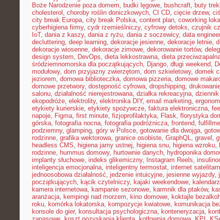
Boże Narodzenie poza domem
,
budki lęgowe
,
bushcraft
,
buty tre
cholesterol
,
choroby roślin doniczkowych
,
CI CD
,
cięcie drzew
,
ci
city break Europa
,
city break Polska
,
content plan
,
coworking loka
cyberhigiena firmy
,
cydr rzemieślniczy
,
cyfrowy detoks
,
czujnik c
IoT
,
dania z kaszy
,
dania z ryżu
,
dania z soczewicy
,
data enginee
decluttering
,
deep learning
,
dekoracje jesienne
,
dekoracje letnie
,
d
dekoracje wiosenne
,
dekoracje zimowe
,
dekorowanie tortów
,
dele
design system
,
DevOps
,
dieta lekkostrawna
,
dieta przeciwzapaln
śródziemnomorska dla początkujących
,
Django
,
długi weekend
,
D
modułowy
,
dom przyjazny zwierzętom
,
dom szkieletowy
,
domek c
jeziorem
,
domowa biblioteczka
,
domowa pizzeria
,
domowe makar
domowe przetwory
,
dostępność cyfrowa
,
dropshipping
,
drukowani
salonu
,
działalność nierejestrowana
,
działka rekreacyjna
,
dziennik
ekopodróże
,
elektrolity
,
elektronika DIY
,
email marketing
,
ergonom
etykiety kurierskie
,
etykiety spożywcze
,
faktura elektroniczna
,
fe
napoje
,
Figma
,
first minute
,
fizjoprofilaktyka
,
Flask
,
florystyka d
górska
,
fotografia nocna
,
fotografia podróżnicza
,
frontend
,
fulfillm
podziemny
,
glamping
,
góry w Polsce
,
gotowanie dla dwojga
,
gotow
rodzinne
,
grafika wektorowa
,
granice osobiste
,
GraphQL
,
gravel
,
g
headless CMS
,
higiena jamy ustnej
,
higiena snu
,
higiena wzroku
,
rodzinne
,
hummus domowy
,
hurtownie danych
,
hydroponika dom
implanty słuchowe
,
indeks glikemiczny
,
Instagram Reels
,
insulin
inteligencja emocjonalna
,
inteligentny termostat
,
internet satelitar
jednoosobowa działalność
,
jedzenie intuicyjne
,
jesienne wyjazdy
,
początkujących
,
kącik czytelniczy
,
kajaki weekendowe
,
kalendarz
kamera internetowa
,
kampanie sezonowe
,
karmnik dla ptaków
,
ka
aranżacja
,
kempingi nad morzem
,
kino domowe
,
koktajle bezalko
roku
,
komórka lokatorska
,
kompozycje kwiatowe
,
komunikacja be
konsole do gier
,
konsultacja psychologiczna
,
konteneryzacja
,
kon
zapasowe
,
koszt pozyskania klienta
,
kotłownia domowa
,
KPI
,
KS