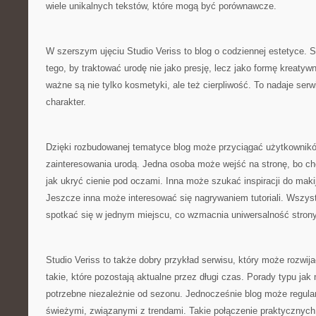
wiele unikalnych tekstów, które mogą być porównawcze.
W szerszym ujęciu Studio Veriss to blog o codziennej estetyce.
tego, by traktować urodę nie jako presję, lecz jako formę kreatyw
ważne są nie tylko kosmetyki, ale też cierpliwość. To nadaje serw
charakter.
Dzięki rozbudowanej tematyce blog może przyciągać użytkownik
zainteresowania urodą. Jedna osoba może wejść na stronę, bo ch
jak ukryć cienie pod oczami. Inna może szukać inspiracji do mak
Jeszcze inna może interesować się nagrywaniem tutoriali. Wszys
spotkać się w jednym miejscu, co wzmacnia uniwersalność strony
Studio Veriss to także dobry przykład serwisu, który może rozwijać
takie, które pozostają aktualne przez długi czas. Porady typu ja
potrzebne niezależnie od sezonu. Jednocześnie blog może regular
świeżymi, związanymi z trendami. Takie połączenie praktycznych i