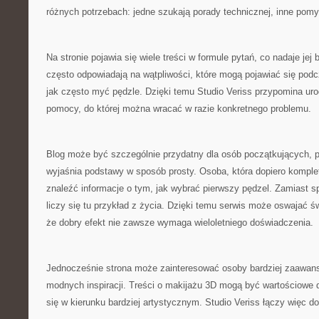
różnych potrzebach: jedne szukają porady technicznej, inne pomy
Na stronie pojawia się wiele treści w formule pytań, co nadaje jej 
często odpowiadają na wątpliwości, które mogą pojawiać się pod
jak często myć pędzle. Dzięki temu Studio Veriss przypomina ur
pomocy, do której można wracać w razie konkretnego problemu.
Blog może być szczególnie przydatny dla osób początkujących, p
wyjaśnia podstawy w sposób prosty. Osoba, która dopiero kompl
znaleźć informacje o tym, jak wybrać pierwszy pędzel. Zamiast s
liczy się tu przykład z życia. Dzięki temu serwis może oswajać ś
że dobry efekt nie zawsze wymaga wieloletniego doświadczenia.
Jednocześnie strona może zainteresować osoby bardziej zaawan
modnych inspiracji. Treści o makijażu 3D mogą być wartościowe d
się w kierunku bardziej artystycznym. Studio Veriss łączy więc d