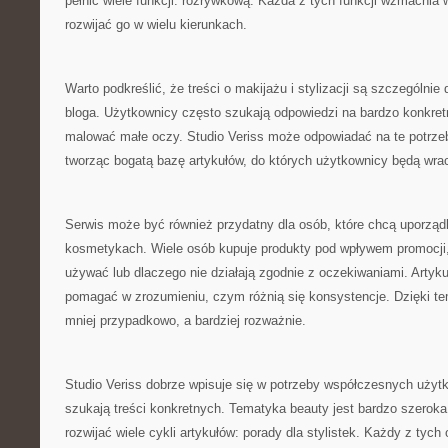
pełnić wiele funkcji: rozrywkową. Każda z tych funkcji wzmacnia 
rozwijać go w wielu kierunkach.
Warto podkreślić, że treści o makijażu i stylizacji są szczególn
bloga. Użytkownicy często szukają odpowiedzi na bardzo konkretne
malować małe oczy. Studio Veriss może odpowiadać na te potrze
tworząc bogatą bazę artykułów, do których użytkownicy będą wra
Serwis może być również przydatny dla osób, które chcą uporzą
kosmetykach. Wiele osób kupuje produkty pod wpływem promocji, a
używać lub dlaczego nie działają zgodnie z oczekiwaniami. Artyk
pomagać w zrozumieniu, czym różnią się konsystencje. Dzięki t
mniej przypadkowo, a bardziej rozważnie.
Studio Veriss dobrze wpisuje się w potrzeby współczesnych użytk
szukają treści konkretnych. Tematyka beauty jest bardzo szeroka
rozwijać wiele cykli artykułów: porady dla stylistek. Każdy z tyc