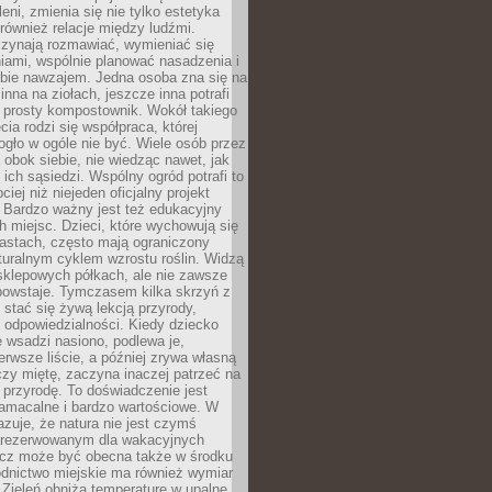
leni, zmienia się nie tylko estetyka
 również relacje między ludźmi.
czynają rozmawiać, wymieniać się
iami, wspólnie planować nasadzenia i
ebie nawzajem. Jedna osoba zna się na
inna na ziołach, jeszcze inna potrafi
 prosty kompostownik. Wokół takiego
cia rodzi się współpraca, której
gło w ogóle nie być. Wiele osób przez
 obok siebie, nie wiedząc nawet, jak
 ich sąsiedzi. Wspólny ogród potrafi to
iej niż niejeden oficjalny projekt
. Bardzo ważny jest też edukacyjny
h miejsc. Dzieci, które wychowują się
astach, często mają ograniczony
turalnym cyklem wzrostu roślin. Widzą
sklepowych półkach, ale nie zawsze
 powstaje. Tymczasem kilka skrzyń z
stać się żywą lekcją przyrody,
 i odpowiedzialności. Kiedy dziecko
 wsadzi nasiono, podlewa je,
erwsze liście, a później zrywa własną
zy miętę, zaczyna inaczej patrzeć na
a przyrodę. To doświadczenie jest
namacalne i bardzo wartościowe. W
zuje, że natura nie jest czymś
arezerwowanym dla wakacyjnych
ecz może być obecna także w środku
odnictwo miejskie ma również wymiar
 Zieleń obniża temperaturę w upalne