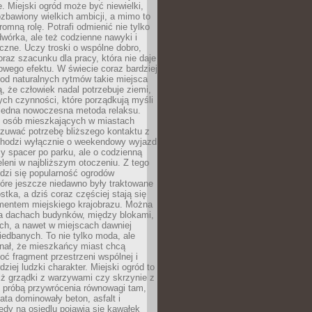
e. Miejski ogród może być niewielki,
zbawiony wielkich ambicji, a mimo to
omną rolę. Potrafi odmienić nie tylko
wórka, ale też codzienne nawyki i
eczne. Uczy troski o wspólne dobro,
 oraz szacunku dla pracy, która nie daje
wego efektu. W świecie coraz bardziej
od naturalnych rytmów takie miejsca
, że człowiek nadal potrzebuje ziemi,
stych czynności, które porządkują myśli
iejedna nowoczesna metoda relaksu.
j osób mieszkających w miastach
zuwać potrzebę bliższego kontaktu z
 chodzi wyłącznie o weekendowy wyjazd
y spacer po parku, ale o codzienną
leni w najbliższym otoczeniu. Z tego
odzi się popularność ogrodów
tóre jeszcze niedawno były traktowane
stka, a dziś coraz częściej stają się
entem miejskiego krajobrazu. Można
na dachach budynków, między blokami,
ch, a nawet w miejscach dawniej
iedbanych. To nie tylko moda, ale
nał, że mieszkańcy miast chcą
ć fragment przestrzeni wspólnej i
dziej ludzki charakter. Miejski ogród to
iż grządki z warzywami czy skrzynie z
t próbą przywrócenia równowagi tam,
lata dominowały beton, asfalt i
edy na osiedlu pojawia się kawałek