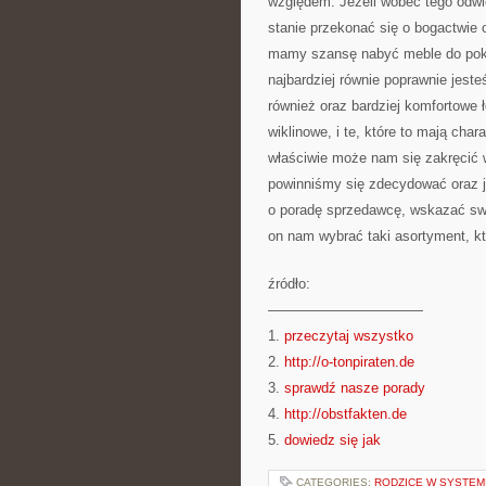
względem. Jeżeli wobec tego odw
stanie przekonać się o bogactwie 
mamy szansę nabyć meble do pokoj
najbardziej równie poprawnie jest
również oraz bardziej komfortowe 
wiklinowe, i te, które to mają cha
właściwie może nam się zakręcić w
powinniśmy się zdecydować oraz j
o poradę sprzedawcę, wskazać sw
on nam wybrać taki asortyment, k
źródło:
———————————
1.
przeczytaj wszystko
2.
http://o-tonpiraten.de
3.
sprawdź nasze porady
4.
http://obstfakten.de
5.
dowiedz się jak
CATEGORIES:
RODZICE W SYSTEM