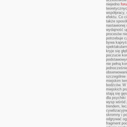
niejedno
for
teoretyczny
współpracy, 
efektu. Co c
także sposó
nastawionej 
wydajność u
procesów nie
potrzebuje c
bywa kapryśn
spektakularn
kryje się gł
poczucie ko
podstawowym
nie pełną ko
jednocześnie
obserwowania
szczególnie
miejskim tem
bodźców. W 
miejskich pr
stają się gę
dla psychiki
wysp wśród 
trendem, lec
cywilizacyjn
skromny i po
odgrywać ogr
fragment pod