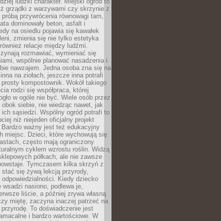
dziej ludzki charakter. Miejski ogród to
iż grządki z warzywami czy skrzynie z
t próbą przywrócenia równowagi tam,
lata dominowały beton, asfalt i
edy na osiedlu pojawia się kawałek
leni, zmienia się nie tylko estetyka
 również relacje między ludźmi.
czynają rozmawiać, wymieniać się
iami, wspólnie planować nasadzenia i
ebie nawzajem. Jedna osoba zna się na
inna na ziołach, jeszcze inna potrafi
 prosty kompostownik. Wokół takiego
cia rodzi się współpraca, której
gło w ogóle nie być. Wiele osób przez
 obok siebie, nie wiedząc nawet, jak
 ich sąsiedzi. Wspólny ogród potrafi to
iej niż niejeden oficjalny projekt
. Bardzo ważny jest też edukacyjny
h miejsc. Dzieci, które wychowują się
astach, często mają ograniczony
turalnym cyklem wzrostu roślin. Widzą
sklepowych półkach, ale nie zawsze
 powstaje. Tymczasem kilka skrzyń z
stać się żywą lekcją przyrody,
 i odpowiedzialności. Kiedy dziecko
 wsadzi nasiono, podlewa je,
erwsze liście, a później zrywa własną
zy miętę, zaczyna inaczej patrzeć na
a przyrodę. To doświadczenie jest
namacalne i bardzo wartościowe. W