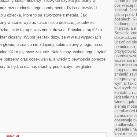
iedzamy sklep meblowy niezwykle szybko jesteśmy w
nadać jej bar
coś więcej n
oraz różnorodności tego asortymentu. Dziś na przykład
ziołami. Jes
gdzie przez 
u dziecka, które to są stworzone z metalu. Jak
pośpiech. Ki
eśmy w stanie wybrać także nieco droższe, jakkolwiek
zadbanej zie
miejsca, ale
łóżka, jakie to są stworzone z drewna. Popularne są łóżka
Sąsiedzi za
rakter ciosany. Wybór jest tak duży, że w wielu wypadkach
doświadczen
uczyć od si
 głowie, przez co nie zdajemy sobie sprawy z tego, na co
pomidorach, 
przygotować
akie łóżko piętrowe zakupić. Należałoby, wobec tego spytać
przedsięwzię
e potrzeby oraz oczekiwania, a wtedy z pewnością pomoże
wcześniej mo
lata mieszka
tóry to będzie dla nas świetny pod każdym względem.
mają na imię
zmienić szybc
integracyjny
wymiar takic
w dużych mi
kontakt z na
jedzenie na 
wiedzą, jak
ziemią może 
cierpliwości
samodzielnie
obserwuje pi
rzodkiewkę c
jedzenie i n
konkretne, 
IE EDUKACJI