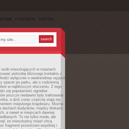
SCRIBE
FACEBOOK
TWITTER
j osób mieszkających w miastach
zuwać potrzebę bliższego kontaktu z
 chodzi wyłącznie o weekendowy wyjazd
y spacer po parku, ale o codzienną
leni w najbliższym otoczeniu. Z tego
odzi się popularność ogrodów
tóre jeszcze niedawno były traktowane
stka, a dziś coraz częściej stają się
entem miejskiego krajobrazu. Można
na dachach budynków, między blokami,
ch, a nawet w miejscach dawniej
iedbanych. To nie tylko moda, ale
nał, że mieszkańcy miast chcą
ć fragment przestrzeni wspólnej i