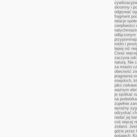
cywilizacyjn
skromny i po
odgrywać ogr
fragment pod
relacje społ
cierpliwości
natychmiasto
odłączonym 
przypominają
roślin i pro
lepiej niż n
Coraz więce
zaczyna odc
naturą. Nie
za miasto cz
obecność zie
pragnienia r
miejskich, k
jako ciekawo
ważnym elem
je spotkać 
na podwórka
zupełnie zan
wyraźny syg
odzyskać cho
nadać jej bar
coś więcej n
ziołami. Jes
gdzie przez 
pośpiech. Ki