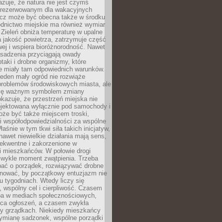
zuje, że natura nie jest czymś
arezerwowanym dla wakacyjnych
ecz może być obecna także w środku
odnictwo miejskie ma również wymiar
 Zieleń obniża temperaturę w upalne
a jakość powietrza, zatrzymuje część
ej i wspiera bioróżnorodność. Nawet
asadzenia przyciągają owady
ptaki i drobne organizmy, które
ie miały tam odpowiednich warunków.
eden mały ogród nie rozwiąże
problemów środowiskowych miasta, ale
się ważnym symbolem zmiany
kazuje, że przestrzeń miejska nie
ojektowana wyłącznie pod samochody i
oże być także miejscem troski,
i współodpowiedzialności za wspólne
aśnie w tym tkwi siła takich inicjatyw,
nawet niewielkie działania mają sens,
sekwentne i zakorzenione w
i mieszkańców. W połowie drogi
 zwykle moment zwątpienia. Trzeba
bać o porządek, rozwiązywać drobne
pilnować, by początkowy entuzjazm nie
ku tygodniach. Wtedy liczy się
 wspólny cel i cierpliwość. Czasem
a w mediach społecznościowych,
ica ogłoszeń, a czasem zwykła
y grządkach. Niekiedy mieszkańcy
wymianę sadzonek, wspólne porządki