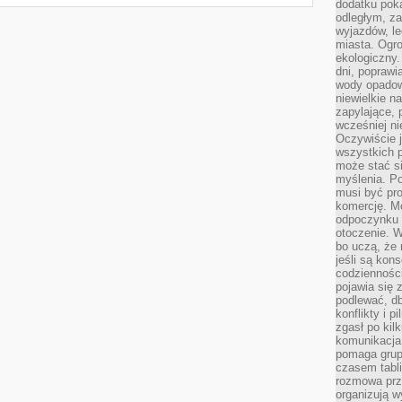
dodatku poka
odległym, z
wyjazdów, l
miasta. Ogr
ekologiczny.
dni, poprawi
wody opadow
niewielkie n
zapylające, 
wcześniej n
Oczywiście j
wszystkich 
może stać 
myślenia. Po
musi być pr
komercję. M
odpoczynku 
otoczenie. Wł
bo uczą, że 
jeśli są kon
codziennośc
pojawia się
podlewać, d
konflikty i 
zgasł po kil
komunikacja,
pomaga grup
czasem tabl
rozmowa prz
organizują 