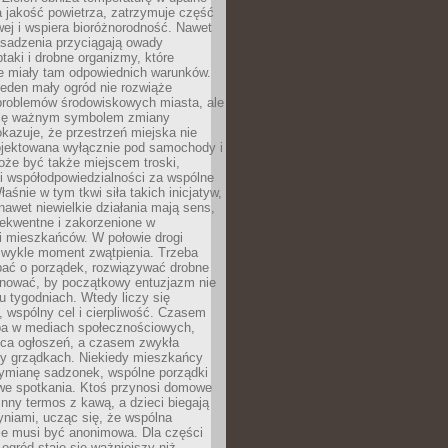
a jakość powietrza, zatrzymuje część
ej i wspiera bioróżnorodność. Nawet
asadzenia przyciągają owady
ptaki i drobne organizmy, które
ie miały tam odpowiednich warunków.
eden mały ogród nie rozwiąże
problemów środowiskowych miasta, ale
się ważnym symbolem zmiany
kazuje, że przestrzeń miejska nie
ojektowana wyłącznie pod samochody i
oże być także miejscem troski,
i współodpowiedzialności za wspólne
aśnie w tym tkwi siła takich inicjatyw,
nawet niewielkie działania mają sens,
sekwentne i zakorzenione w
i mieszkańców. W połowie drogi
 zwykle moment zwątpienia. Trzeba
bać o porządek, rozwiązywać drobne
pilnować, by początkowy entuzjazm nie
ku tygodniach. Wtedy liczy się
 wspólny cel i cierpliwość. Czasem
a w mediach społecznościowych,
ica ogłoszeń, a czasem zwykła
y grządkach. Niekiedy mieszkańcy
wymianę sadzonek, wspólne porządki
we spotkania. Ktoś przynosi domowe
 inny termos z kawą, a dzieci biegają
niami, ucząc się, że wspólna
ie musi być anonimowa. Dla części
ogród staje się ważniejszy niż