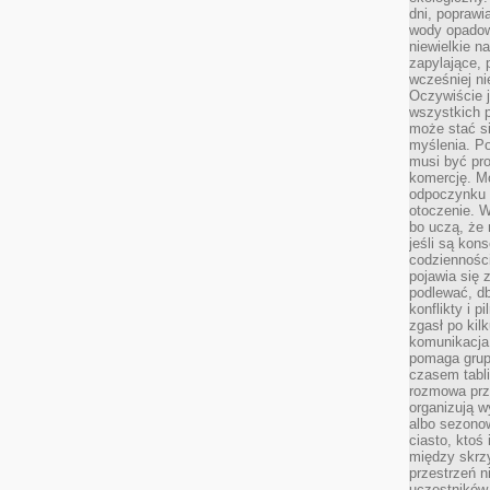
dni, poprawi
wody opadow
niewielkie n
zapylające, 
wcześniej n
Oczywiście j
wszystkich 
może stać 
myślenia. Po
musi być pr
komercję. M
odpoczynku 
otoczenie. Wł
bo uczą, że 
jeśli są kon
codziennośc
pojawia się
podlewać, d
konflikty i 
zgasł po kil
komunikacja,
pomaga grup
czasem tabl
rozmowa prz
organizują 
albo sezono
ciasto, ktoś
między skrzy
przestrzeń n
uczestników 