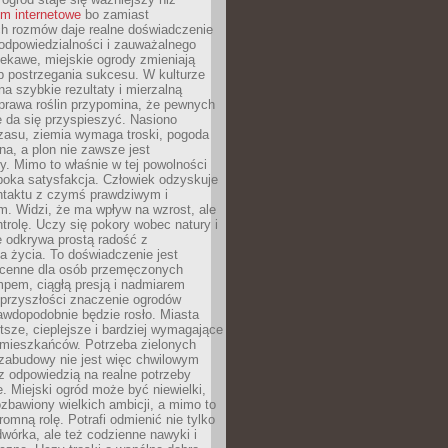
um internetowe
bo zamiast
ch rozmów daje realne doświadczenie
odpowiedzialności i zauważalnego
iekawe, miejskie ogrody zmieniają
b postrzegania sukcesu. W kulturze
na szybkie rezultaty i mierzalną
prawa roślin przypomina, że pewnych
 da się przyspieszyć. Nasiono
zasu, ziemia wymaga troski, pogoda
a, a plon nie zawsze jest
y. Mimo to właśnie w tej powolności
ęboka satysfakcja. Człowiek odzyskuje
ntaktu z czymś prawdziwym i
. Widzi, że ma wpływ na wzrost, ale
ntrolę. Uczy się pokory wobec natury i
 odkrywa prostą radość z
 życia. To doświadczenie jest
 cenne dla osób przemęczonych
pem, ciągłą presją i nadmiarem
przyszłości znaczenie ogrodów
awdopodobnie będzie rosło. Miasta
stsze, cieplejsze i bardziej wymagające
 mieszkańców. Potrzeba zielonych
zabudowy nie jest więc chwilowym
z odpowiedzią na realne potrzeby
e. Miejski ogród może być niewielki,
zbawiony wielkich ambicji, a mimo to
omną rolę. Potrafi odmienić nie tylko
wórka, ale też codzienne nawyki i