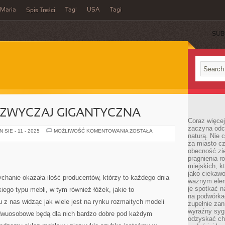
Maria
Tagi
USA
Tagi
Spis Treści
SUB
ADZWYCZAJ GIGANTYCZNA
Coraz więce
zaczyna odc
DZISIAJ
SIE - 11 - 2025
MOŻLIWOŚĆ KOMENTOWANIA
ZOSTAŁA
naturą. Nie
JEST
NADZWYCZAJ
za miasto cz
GIGANTYCZNA
obecność zie
pragnienia r
miejskich, k
jako ciekawo
ychanie okazała ilość producentów, którzy to każdego dnia
ważnym elem
je spotkać 
ego typu mebli, w tym również łóżek, jakie to
na podwórka
u z nas widząc jak wiele jest na rynku rozmaitych modeli
zupełnie zan
wyraźny syg
a dwuosobowe będą dla nich bardzo dobre pod każdym
odzyskać cho