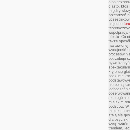
albo sezono
ciasto, ktoś
między skrzy
przestrzeń n
uczestników 
niejedno
for
teoretyczny
współpracy, 
efektu. Co c
także sposó
nastawionej 
wydajność u
procesów nie
potrzebuje c
bywa kapryśn
spektakularn
kryje się gł
poczucie ko
podstawowym
nie pełną ko
jednocześnie
obserwowania
szczególnie
miejskim tem
bodźców. W 
miejskich pr
stają się gę
dla psychiki
wysp wśród 
trendem, lec