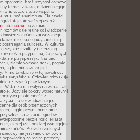
we spotkania. Ktoś przynosi domowe
 inny termos z kawą, a dzieci biegają
niami, ucząc się, że wspólna
ie musi być anonimowa. Dla części
ogród staje się ważniejszy niż
um internetowe
bo zamiast
ch rozmów daje realne doświadczenie
odpowiedzialności i zauważalnego
iekawe, miejskie ogrody zmieniają
b postrzegania sukcesu. W kulturze
na szybkie rezultaty i mierzalną
prawa roślin przypomina, że pewnych
 da się przyspieszyć. Nasiono
zasu, ziemia wymaga troski, pogoda
a, a plon nie zawsze jest
y. Mimo to właśnie w tej powolności
ęboka satysfakcja. Człowiek odzyskuje
ntaktu z czymś prawdziwym i
. Widzi, że ma wpływ na wzrost, ale
ntrolę. Uczy się pokory wobec natury i
 odkrywa prostą radość z
 życia. To doświadczenie jest
 cenne dla osób przemęczonych
pem, ciągłą presją i nadmiarem
przyszłości znaczenie ogrodów
awdopodobnie będzie rosło. Miasta
stsze, cieplejsze i bardziej wymagające
 mieszkańców. Potrzeba zielonych
zabudowy nie jest więc chwilowym
z odpowiedzią na realne potrzeby