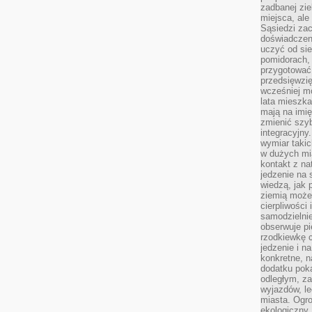
zadbanej zie
miejsca, ale
Sąsiedzi za
doświadczen
uczyć od si
pomidorach, 
przygotować
przedsięwzię
wcześniej mo
lata mieszka
mają na imię
zmienić szybc
integracyjny
wymiar takic
w dużych mi
kontakt z na
jedzenie na 
wiedzą, jak
ziemią może 
cierpliwości
samodzielnie
obserwuje pi
rzodkiewkę c
jedzenie i n
konkretne, 
dodatku poka
odległym, z
wyjazdów, l
miasta. Ogr
ekologiczny.