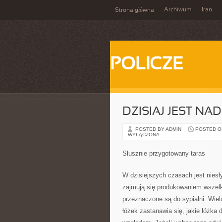
Archiwum
Iran
Strona główna
POLICZE
DZISIAJ JEST N
POSTED BY ADMIN
POSTED ON 
WYŁĄCZONA
Słusznie przygotowany taras
W dzisiejszych czasach jest niesł
zajmują się produkowaniem wszelki
przeznaczone są do sypialni. Wiel
łóżek zastanawia się, jakie łóżk