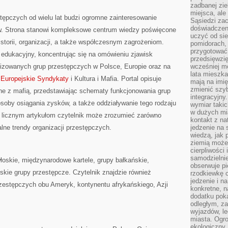
zadbanej zie
miejsca, ale
tępczych od wielu lat budzi ogromne zainteresowanie
Sąsiedzi za
doświadczen
ów. Strona stanowi kompleksowe centrum wiedzy poświęcone
uczyć od si
storii, organizacji, a także współczesnym zagrożeniom.
pomidorach, 
przygotować
 edukacyjny, koncentrując się na omówieniu zjawisk
przedsięwzię
nizowanych grup przestępczych w Polsce, Europie oraz na
wcześniej mo
lata mieszka
m
Europejskie Syndykaty
i Kultura i Mafia. Portal opisuje
mają na imię
zmienić szybc
ne z mafią, przedstawiając schematy funkcjonowania grup
integracyjny
posoby osiągania zysków, a także oddziaływanie tego rodzaju
wymiar takic
w dużych mi
ki licznym artykułom czytelnik może zrozumieć zarówno
kontakt z na
alne trendy organizacji przestępczych.
jedzenie na 
wiedzą, jak
ziemią może 
cierpliwości
samodzielnie
łoskie, międzynarodowe kartele, grupy bałkańskie,
obserwuje pi
jskie grupy przestępcze. Czytelnik znajdzie również
rzodkiewkę c
jedzenie i n
rzestępczych obu Ameryk, kontynentu afrykańskiego, Azji
konkretne, 
dodatku poka
odległym, z
wyjazdów, l
miasta. Ogr
ekologiczny.