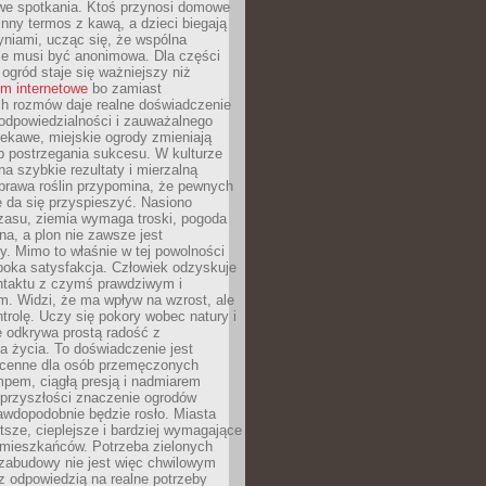
we spotkania. Ktoś przynosi domowe
 inny termos z kawą, a dzieci biegają
niami, ucząc się, że wspólna
ie musi być anonimowa. Dla części
ogród staje się ważniejszy niż
um internetowe
bo zamiast
ch rozmów daje realne doświadczenie
odpowiedzialności i zauważalnego
iekawe, miejskie ogrody zmieniają
b postrzegania sukcesu. W kulturze
na szybkie rezultaty i mierzalną
prawa roślin przypomina, że pewnych
 da się przyspieszyć. Nasiono
zasu, ziemia wymaga troski, pogoda
a, a plon nie zawsze jest
y. Mimo to właśnie w tej powolności
ęboka satysfakcja. Człowiek odzyskuje
ntaktu z czymś prawdziwym i
. Widzi, że ma wpływ na wzrost, ale
ntrolę. Uczy się pokory wobec natury i
 odkrywa prostą radość z
 życia. To doświadczenie jest
 cenne dla osób przemęczonych
pem, ciągłą presją i nadmiarem
przyszłości znaczenie ogrodów
awdopodobnie będzie rosło. Miasta
stsze, cieplejsze i bardziej wymagające
 mieszkańców. Potrzeba zielonych
zabudowy nie jest więc chwilowym
z odpowiedzią na realne potrzeby