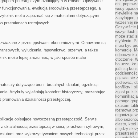
 grupom przestępczym działającym w Polsce. Opisywane
dni, poprawi
 funkcjonowania, ewolucja środowiska przestępczego, a
wody opadow
niewielkie n
Czytelnik może zapoznać się z materiałami dotyczącymi
zapylające, 
wcześniej n
po przemianach ustrojowych.
Oczywiście j
wszystkich 
może stać 
myślenia. Po
a związane z przestępstwami ekonomicznymi. Omawiane są
musi być pr
nansowych, wyłudzenia, łapownictwo, przemyt, a także
komercję. M
odpoczynku 
nik może lepiej zrozumieć, w jaki sposób mafie
otoczenie. Wł
bo uczą, że 
jeśli są kon
codziennośc
pojawia się
podlewać, d
materiały dotyczące broni, brutalnych działań, egzekucji
konflikty i 
zgasł po kil
nia. Artykuły wyjaśniają kontekst historyczny, prezentując
komunikacja,
 promowania działalności przestępczej.
pomaga grup
czasem tabl
rozmowa prz
organizują 
blikacje opisujące nowoczesną przestępczość. Serwis
albo sezono
ciasto, ktoś
z działalnością przestępczą w sieci, piractwem cyfrowym,
między skrzy
przestrzeń n
walutami oraz wykorzystywaniem nowych technologii przez
uczestników 