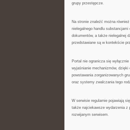
grupy przestępcze.
Na stronie znaleźć można również 
nielegalnego handlu substancjami 
dokumentów, a także nielegalnej d
przedstawiane są w kontekście pr
Portal nie ogranicza się wyłączni
wyjaśnianie mechanizmów, dzięki
powstawania zorganizowanych gru
oraz systemy zwalczania tego rod
W serwisie regularnie pojawiają si
także najciekawsze wydarzenia z p
rozwijanym serwisem.