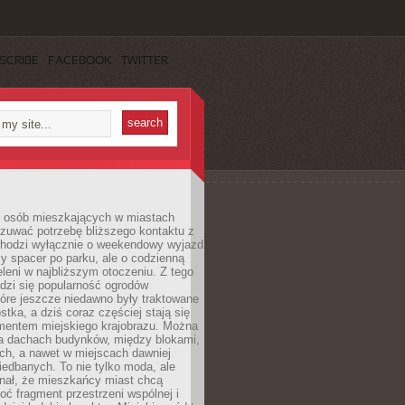
SCRIBE
FACEBOOK
TWITTER
j osób mieszkających w miastach
zuwać potrzebę bliższego kontaktu z
 chodzi wyłącznie o weekendowy wyjazd
y spacer po parku, ale o codzienną
leni w najbliższym otoczeniu. Z tego
odzi się popularność ogrodów
tóre jeszcze niedawno były traktowane
stka, a dziś coraz częściej stają się
entem miejskiego krajobrazu. Można
na dachach budynków, między blokami,
ch, a nawet w miejscach dawniej
iedbanych. To nie tylko moda, ale
nał, że mieszkańcy miast chcą
ć fragment przestrzeni wspólnej i