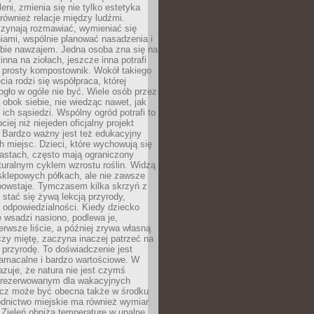
leni, zmienia się nie tylko estetyka
 również relacje między ludźmi.
czynają rozmawiać, wymieniać się
iami, wspólnie planować nasadzenia i
ebie nawzajem. Jedna osoba zna się na
inna na ziołach, jeszcze inna potrafi
 prosty kompostownik. Wokół takiego
cia rodzi się współpraca, której
gło w ogóle nie być. Wiele osób przez
 obok siebie, nie wiedząc nawet, jak
 ich sąsiedzi. Wspólny ogród potrafi to
iej niż niejeden oficjalny projekt
. Bardzo ważny jest też edukacyjny
h miejsc. Dzieci, które wychowują się
astach, często mają ograniczony
turalnym cyklem wzrostu roślin. Widzą
sklepowych półkach, ale nie zawsze
 powstaje. Tymczasem kilka skrzyń z
stać się żywą lekcją przyrody,
 i odpowiedzialności. Kiedy dziecko
 wsadzi nasiono, podlewa je,
erwsze liście, a później zrywa własną
zy miętę, zaczyna inaczej patrzeć na
a przyrodę. To doświadczenie jest
namacalne i bardzo wartościowe. W
zuje, że natura nie jest czymś
arezerwowanym dla wakacyjnych
ecz może być obecna także w środku
odnictwo miejskie ma również wymiar
 Zieleń obniża temperaturę w upalne