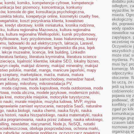
dodatku poka
ów
,
kombi
,
komiks
,
kompetencje cyfrowe
,
kompetencje
odległym, z
unikacja bez przemocy
,
koncentracja
,
konkursy
wyjazdów, l
ków
,
konsole do gier
,
konsultacja psychologiczna
,
miasta. Ogr
korekta tekstu
,
korepetycje online
,
kosmetyki cruelty free
,
ekologiczny.
wegańskie
,
koszt pozyskania klienta
,
kowalstwo
dni, poprawi
ie
,
kredyt obrotowy
,
królik miniaturka
,
kronika rodzinna
,
wody opadow
cku
,
kultura regionalna Mazowsza
,
kultura regionalna
niewielkie n
za
,
kultura regionalna Wielkopolski
,
kurnik przydomowy
,
zapylające, 
rtyfikowane
,
kury przydomowe
,
kwas hialuronowy
,
kwasy
wcześniej n
domu
,
ładowarki do aut elektrycznych
,
laktacja
,
Laravel
,
Oczywiście j
y miejskie
,
legendy regionalne
,
legowisko dla psa
,
lejek
wszystkich 
,
lekcje muzealne
,
licencje
,
link building
,
LinkedIn
może stać 
iteratura fantasy
,
literatura kryminalna
,
literatura science
myślenia. Po
dziecięca
,
lojalność klientów
,
lokalne SEO
,
lokalny biznes
,
musi być pr
zyn ciepła
,
makijaż dzienny
,
makijaż mineralny
,
makijaż
komercję. M
stwo polskie
,
mandat
,
manga
,
manicure japoński
,
mapy
odpoczynku 
g szeptany
,
marketplace
,
marża
,
matura
,
matura
otoczenie. Wł
nat kultury
,
mechanik samochodowy
,
menedżer haseł
,
bo uczą, że 
om jelitowy
,
mikrofony
,
mikroinstalacja PV
,
jeśli są kon
,
moda ciążowa
,
moda kapsułowa
,
moda outdoorowa
,
moda
codziennośc
rtowa
,
moda uliczna
,
modele językowe
,
modernizm polski
,
pojawia się
ia krwi
,
motocykle miejskie
,
motocykle turystyczne
,
podlewać, d
o nauki
,
murale miejskie
,
muzyka ludowa
,
MVP
,
myjnia
konflikty i 
aprawianie zamiast wyrzucania
,
narzędzia SaaS
,
naturalne
zgasł po kil
ego
,
nauka biologii
,
nauka chemii
,
nauka fizyki
,
nauka
komunikacja,
a historii
,
nauka hiszpańskiego
,
nauka matematyki
,
nauka
pomaga grup
uka programowania
,
nauka przez zabawę
,
nauka włoskiego
,
czasem tabl
illing
,
newsletter
,
niacynamid
,
Node.js
,
NoSQL
,
notatki
rozmowa prz
zeciwkleszczowa
,
obsługa posprzedażowa
,
ochrona marki
,
organizują 
a zabytków
,
ocieplenie poddasza
,
oczyszczacz powietrza
,