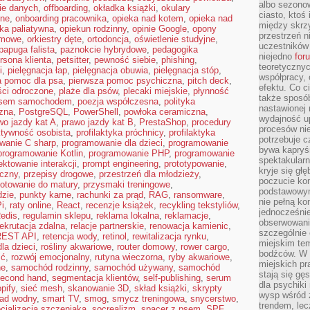
albo sezono
ie danych
,
offboarding
,
okładka książki
,
okulary
ciasto, ktoś
lne
,
onboarding pracownika
,
opieka nad kotem
,
opieka nad
między skrzy
ka paliatywna
,
opiekun rodzinny
,
opinie Google
,
opony
przestrzeń n
imowe
,
orkiestry dęte
,
ortodoncja
,
oświetlenie studyjne
,
uczestników 
papuga falista
,
paznokcie hybrydowe
,
pedagogika
niejedno
for
rsona klienta
,
petsitter
,
pewność siebie
,
phishing
,
teoretyczny
i
,
pielęgnacja łap
,
pielęgnacja obuwia
,
pielęgnacja stóp
,
współpracy, 
a pomoc dla psa
,
pierwsza pomoc psychiczna
,
pitch deck
,
efektu. Co c
ści odroczone
,
plaże dla psów
,
plecaki miejskie
,
płynność
także sposó
psem samochodem
,
poezja współczesna
,
polityka
nastawionej 
rzna
,
PostgreSQL
,
PowerShell
,
powłoka ceramiczna
,
wydajność u
wo jazdy kat A
,
prawo jazdy kat B
,
PrestaShop
,
procedury
procesów nie
ktywność osobista
,
profilaktyka próchnicy
,
profilaktyka
potrzebuje c
wanie C sharp
,
programowanie dla dzieci
,
programowanie
bywa kapryśn
programowanie Kotlin
,
programowanie PHP
,
programowanie
spektakularn
ektowanie interakcji
,
prompt engineering
,
prototypowanie
,
kryje się gł
iczny
,
przepisy drogowe
,
przestrzeń dla młodzieży
,
poczucie ko
otowanie do matury
,
przysmaki treningowe
,
podstawowym
dzie
,
punkty karne
,
rachunki za prąd
,
RAG
,
ransomware
,
nie pełną ko
i
,
raty online
,
React
,
recenzje książek
,
recykling tekstyliów
,
jednocześnie
edis
,
regulamin sklepu
,
reklama lokalna
,
reklamacje
,
obserwowania
rekrutacja zdalna
,
relacje partnerskie
,
renowacja kamienic
,
szczególnie
REST API
,
retencja wody
,
retinol
,
rewitalizacja rynku
,
miejskim tem
la dzieci
,
rośliny akwariowe
,
router domowy
,
rower cargo
,
bodźców. W 
ść
,
rozwój emocjonalny
,
rutyna wieczorna
,
ryby akwariowe
,
miejskich pr
ne
,
samochód rodzinny
,
samochód używany
,
samochód
stają się gę
econd hand
,
segmentacja klientów
,
self-publishing
,
serum
dla psychiki
pify
,
sieć mesh
,
skanowanie 3D
,
skład książki
,
skrypty
wysp wśród 
lad wodny
,
smart TV
,
smog
,
smycz treningowa
,
snycerstwo
,
trendem, lec
cjalizacja szczeniaka
,
socrealizm
,
spacer z psem
,
SPF
,