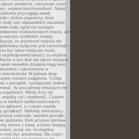
a jakość powietrza, zatrzymuje część
ej i wspiera bioróżnorodność. Nawet
asadzenia przyciągają owady
ptaki i drobne organizmy, które
ie miały tam odpowiednich warunków.
eden mały ogród nie rozwiąże
problemów środowiskowych miasta, ale
się ważnym symbolem zmiany
kazuje, że przestrzeń miejska nie
ojektowana wyłącznie pod samochody i
oże być także miejscem troski,
i współodpowiedzialności za wspólne
aśnie w tym tkwi siła takich inicjatyw,
nawet niewielkie działania mają sens,
sekwentne i zakorzenione w
i mieszkańców. W połowie drogi
 zwykle moment zwątpienia. Trzeba
bać o porządek, rozwiązywać drobne
pilnować, by początkowy entuzjazm nie
ku tygodniach. Wtedy liczy się
 wspólny cel i cierpliwość. Czasem
a w mediach społecznościowych,
ica ogłoszeń, a czasem zwykła
y grządkach. Niekiedy mieszkańcy
wymianę sadzonek, wspólne porządki
we spotkania. Ktoś przynosi domowe
 inny termos z kawą, a dzieci biegają
niami, ucząc się, że wspólna
ie musi być anonimowa. Dla części
ogród staje się ważniejszy niż