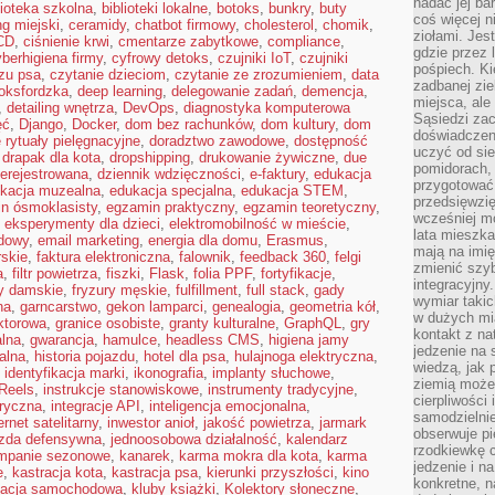
nadać jej bar
lioteka szkolna
,
biblioteki lokalne
,
botoks
,
bunkry
,
buty
coś więcej n
ng miejski
,
ceramidy
,
chatbot firmowy
,
cholesterol
,
chomik
,
ziołami. Jes
CD
,
ciśnienie krwi
,
cmentarze zabytkowe
,
compliance
,
gdzie przez 
berhigiena firmy
,
cyfrowy detoks
,
czujniki IoT
,
czujniki
pośpiech. Ki
zu psa
,
czytanie dzieciom
,
czytanie ze zrozumieniem
,
data
zadbanej zie
oksfordzka
,
deep learning
,
delegowanie zadań
,
demencja
,
miejsca, ale
,
detailing wnętrza
,
DevOps
,
diagnostyka komputerowa
Sąsiedzi za
ęć
,
Django
,
Docker
,
dom bez rachunków
,
dom kultury
,
dom
doświadczen
rytuały pielęgnacyjne
,
doradztwo zawodowe
,
dostępność
uczyć od si
,
drapak dla kota
,
dropshipping
,
drukowanie żywiczne
,
due
pomidorach, 
ierejestrowana
,
dziennik wdzięczności
,
e-faktury
,
edukacja
przygotować
kacja muzealna
,
edukacja specjalna
,
edukacja STEM
,
przedsięwzię
n ósmoklasisty
,
egzamin praktyczny
,
egzamin teoretyczny
,
wcześniej mo
,
eksperymenty dla dzieci
,
elektromobilność w mieście
,
lata mieszka
dowy
,
email marketing
,
energia dla domu
,
Erasmus
,
mają na imię
rskie
,
faktura elektroniczna
,
falownik
,
feedback 360
,
felgi
zmienić szybc
a
,
filtr powietrza
,
fiszki
,
Flask
,
folia PPF
,
fortyfikacje
,
integracyjny
ry damskie
,
fryzury męskie
,
fulfillment
,
full stack
,
gady
wymiar takic
na
,
garncarstwo
,
gekon lamparci
,
genealogia
,
geometria kół
,
w dużych mi
ktorowa
,
granice osobiste
,
granty kulturalne
,
GraphQL
,
gry
kontakt z na
alna
,
gwarancja
,
hamulce
,
headless CMS
,
higiena jamy
jedzenie na 
kalna
,
historia pojazdu
,
hotel dla psa
,
hulajnoga elektryczna
,
wiedzą, jak
,
identyfikacja marki
,
ikonografia
,
implanty słuchowe
,
ziemią może 
Reels
,
instrukcje stanowiskowe
,
instrumenty tradycyjne
,
cierpliwości
oryczna
,
integracje API
,
inteligencja emocjonalna
,
samodzielnie
ernet satelitarny
,
inwestor anioł
,
jakość powietrza
,
jarmark
obserwuje pi
azda defensywna
,
jednoosobowa działalność
,
kalendarz
rzodkiewkę c
mpanie sezonowe
,
kanarek
,
karma mokra dla kota
,
karma
jedzenie i n
e
,
kastracja kota
,
kastracja psa
,
kierunki przyszłości
,
kino
konkretne, 
zacja samochodowa
,
kluby książki
,
Kolektory słoneczne
,