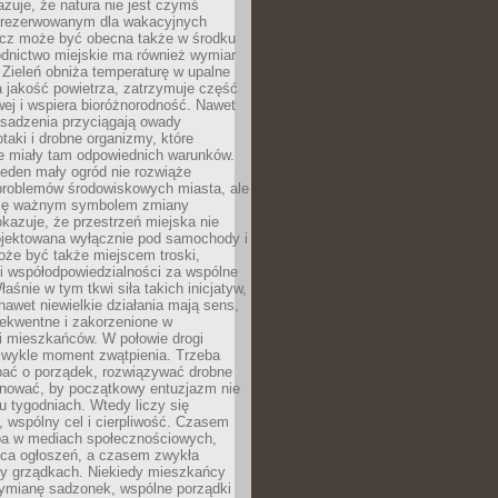
zuje, że natura nie jest czymś
arezerwowanym dla wakacyjnych
ecz może być obecna także w środku
odnictwo miejskie ma również wymiar
 Zieleń obniża temperaturę w upalne
a jakość powietrza, zatrzymuje część
ej i wspiera bioróżnorodność. Nawet
asadzenia przyciągają owady
ptaki i drobne organizmy, które
ie miały tam odpowiednich warunków.
eden mały ogród nie rozwiąże
problemów środowiskowych miasta, ale
się ważnym symbolem zmiany
kazuje, że przestrzeń miejska nie
ojektowana wyłącznie pod samochody i
oże być także miejscem troski,
i współodpowiedzialności za wspólne
aśnie w tym tkwi siła takich inicjatyw,
nawet niewielkie działania mają sens,
sekwentne i zakorzenione w
i mieszkańców. W połowie drogi
 zwykle moment zwątpienia. Trzeba
bać o porządek, rozwiązywać drobne
pilnować, by początkowy entuzjazm nie
ku tygodniach. Wtedy liczy się
 wspólny cel i cierpliwość. Czasem
a w mediach społecznościowych,
ica ogłoszeń, a czasem zwykła
y grządkach. Niekiedy mieszkańcy
wymianę sadzonek, wspólne porządki