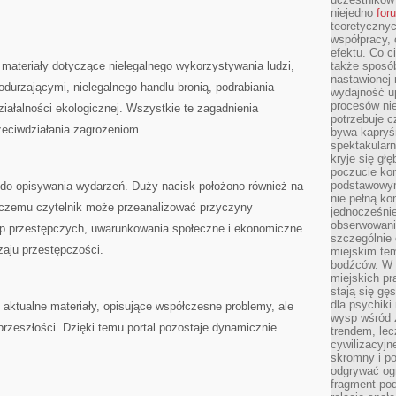
niejedno
for
teoretyczny
współpracy, 
efektu. Co c
materiały dotyczące nielegalnego wykorzystywania ludzi,
także sposó
nastawionej 
odurzającymi, nielegalnego handlu bronią, podrabiania
wydajność u
procesów nie
ziałalności ekologicznej. Wszystkie te zagadnienia
potrzebuje c
zeciwdziałania zagrożeniom.
bywa kapryśn
spektakularn
kryje się gł
poczucie ko
podstawowym
e do opisywania wydarzeń. Duży nacisk położono również na
nie pełną ko
 czemu czytelnik może przeanalizować przyczyny
jednocześnie
obserwowania
p przestępczych, uwarunkowania społeczne i ekonomiczne
szczególnie
zaju przestępczości.
miejskim tem
bodźców. W 
miejskich pr
stają się gę
dla psychiki
ę aktualne materiały, opisujące współczesne problemy, ale
wysp wśród 
rzeszłości. Dzięki temu portal pozostaje dynamicznie
trendem, lec
cywilizacyjn
skromny i po
odgrywać ogr
fragment pod