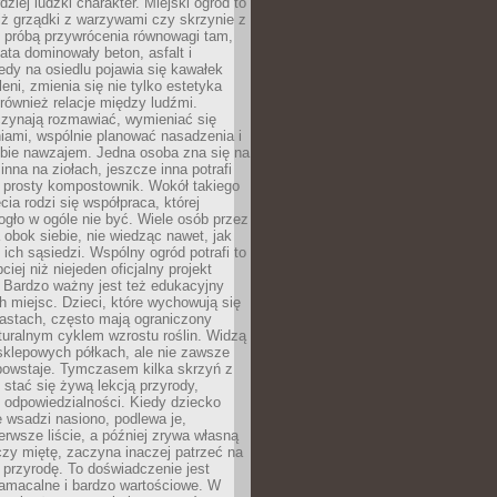
dziej ludzki charakter. Miejski ogród to
iż grządki z warzywami czy skrzynie z
t próbą przywrócenia równowagi tam,
lata dominowały beton, asfalt i
edy na osiedlu pojawia się kawałek
leni, zmienia się nie tylko estetyka
 również relacje między ludźmi.
czynają rozmawiać, wymieniać się
iami, wspólnie planować nasadzenia i
ebie nawzajem. Jedna osoba zna się na
inna na ziołach, jeszcze inna potrafi
 prosty kompostownik. Wokół takiego
cia rodzi się współpraca, której
gło w ogóle nie być. Wiele osób przez
 obok siebie, nie wiedząc nawet, jak
 ich sąsiedzi. Wspólny ogród potrafi to
iej niż niejeden oficjalny projekt
. Bardzo ważny jest też edukacyjny
h miejsc. Dzieci, które wychowują się
astach, często mają ograniczony
turalnym cyklem wzrostu roślin. Widzą
sklepowych półkach, ale nie zawsze
 powstaje. Tymczasem kilka skrzyń z
stać się żywą lekcją przyrody,
 i odpowiedzialności. Kiedy dziecko
 wsadzi nasiono, podlewa je,
erwsze liście, a później zrywa własną
zy miętę, zaczyna inaczej patrzeć na
a przyrodę. To doświadczenie jest
namacalne i bardzo wartościowe. W