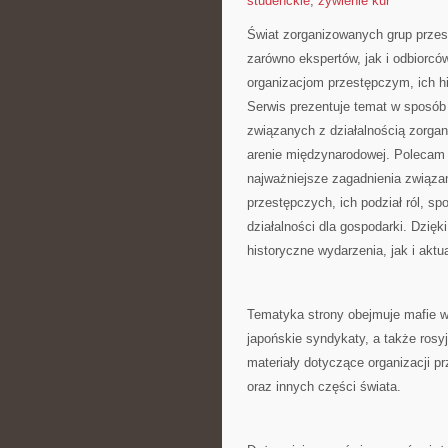
studenckie
,
żywienie kur
Świat zorganizowanych grup przes
zarówno ekspertów, jak i odbiorc
organizacjom przestępczym, ich hi
Serwis prezentuje temat w sposób
związanych z działalnością zorga
arenie międzynarodowej. Poleca
najważniejsze zagadnienia związa
przestępczych, ich podział ról, s
działalności dla gospodarki. Dzię
historyczne wydarzenia, jak i aktu
Tematyka strony obejmuje mafie w
japońskie syndykaty, a także rosy
materiały dotyczące organizacji p
oraz innych części świata.