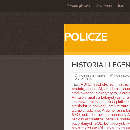
Archiwum
Iran
Strona główna
POLICZE
HISTORIA I LEGE
POSTED BY ADMIN
POSTED ON 
WYŁĄCZONA
Tagi:
ADHD w szkole
,
administrac
brodata
,
agenci AI
,
akademik stud
słodkowodne
,
akwarystyka
,
alergi
Amazon
,
analiza kolorystyczna
,
a
słuchowe
,
aplikacje cross-platform
architektura aplikacji
,
architektura 
archiwa rodzinne
,
Arduino
,
assista
SEO
,
auta dostawcze
,
automaty A
backup w chmurze
,
badania profil
bazy danych SQL
,
behawiorysta k
bezpieczeństwo AI
,
bezpieczeństw