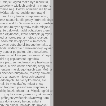
e. Miejski ogród może być niewielki,
zbawiony wielkich ambicji, a mimo to
omną rolę. Potrafi odmienić nie tylko
wórka, ale też codzienne nawyki i
eczne. Uczy troski o wspólne dobro,
 oraz szacunku dla pracy, która nie daje
wego efektu. W świecie coraz bardziej
od naturalnych rytmów takie miejsca
, że człowiek nadal potrzebuje ziemi,
stych czynności, które porządkują myśli
iejedna nowoczesna metoda relaksu.
j osób mieszkających w miastach
zuwać potrzebę bliższego kontaktu z
 chodzi wyłącznie o weekendowy wyjazd
y spacer po parku, ale o codzienną
leni w najbliższym otoczeniu. Z tego
odzi się popularność ogrodów
tóre jeszcze niedawno były traktowane
stka, a dziś coraz częściej stają się
entem miejskiego krajobrazu. Można
na dachach budynków, między blokami,
ch, a nawet w miejscach dawniej
iedbanych. To nie tylko moda, ale
nał, że mieszkańcy miast chcą
ć fragment przestrzeni wspólnej i
dziej ludzki charakter. Miejski ogród to
iż grządki z warzywami czy skrzynie z
t próbą przywrócenia równowagi tam,
lata dominowały beton, asfalt i
edy na osiedlu pojawia się kawałek