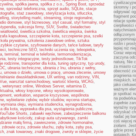
cywilizacyjn
cywilna
,
spółka jawna
,
spółka z o.o.
,
Spring Boot
,
sprzedaż
skromny i po
ine
,
sprzedaż telefoniczna
,
sprzęt audio
,
SQLite
,
stacje
odgrywać ogr
otografie
,
staż zawodowy
,
sterylizacja kota
,
stłuczka
,
fragment pod
elling
,
storytelling marki
,
streaming
,
stroje regionalne
,
relacje społ
udio domowe
,
styl biznesowy
,
styl casual
,
styl formalny
,
styl
cierpliwości
stypendia
,
sukcesja firmy
,
SUV
,
Svelte
,
świadectwo
natychmiasto
światłowód
,
świetlica szkolna
,
świetlica wiejska
,
świnka
odłączonym 
zafa kapsułowa
,
szczepienie kota
,
szczepienie psa
,
szelki
przypominają
zkoła prywatna
,
szkolenia zawodowe online
,
sztuka
roślin i pro
szybkie czytanie
,
szyfrowanie danych
,
tańce ludowe
,
taryfy
lepiej niż n
ieci
,
techniczne SEO
,
techniki uczenia się
,
teleopieka
,
Coraz więce
na
,
terminal
,
terminal w telefonie
,
termomodernizacja
,
zaczyna odc
nia
,
testy integracyjne
,
testy jednostkowe
,
TikTok
naturą. Nie
je rodzinne
,
transporter dla kota
,
tuning optyczny
,
typ urody
,
za miasto cz
 OC
,
ubrania techniczne
,
ubrania z lnu
,
ubrania z wełny
,
obecność zie
u
,
umowa o dzieło
,
umowa o pracę
,
umowa zlecenie
,
umowy
pragnienia r
telnianie dwuskładnikowe
,
UX writing
,
van rodzinny
,
VIN
,
miejskich, k
Vue
,
warsztat samochodowy
,
wartość klienta
,
WCAG
,
jako ciekawo
,
weterynarz online
,
Windows Server
,
witamina D
,
ważnym elem
ektualna
,
włosy kręcone
,
włosy wysokoporowate
,
je spotkać 
opment
,
workation
,
wsparcie kryzysowe
,
wspólnota
na podwórka
nne
,
wybielanie zębów
,
wybór studiów
,
wycena startupu
,
zupełnie zan
,
wymiana oleju
,
wymiana studencka
,
wynagrodzenia
,
wyraźny syg
a dla kota
,
wyprawka dla psa
,
wystąpienia publiczne
,
odzyskać cho
YouTube Shorts
,
zabawki węchowe
,
zabezpieczenie balkonu
nadać jej bar
abytkowe kościoły
,
zakup auta używanego
,
zamki
coś więcej n
dzanie małą firmą
,
zawieszenie
,
zdrowie hormonalne
,
ziołami. Jes
,
zdrowie oczu
,
zdrowie słuchu
,
zęby kota
,
zęby psa
,
gdzie przez 
ach
,
znak towarowy
,
znaki drogowe
,
zwroty w sklepie
,
życie
pośpiech. Ki