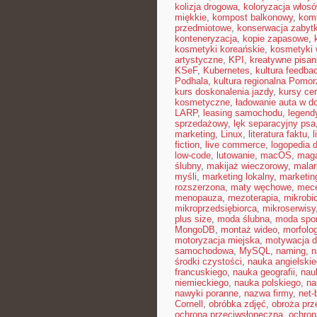
kolizja drogowa
,
koloryzacja włos
miękkie
,
kompost balkonowy
,
kom
przedmiotowe
,
konserwacja zabyt
konteneryzacja
,
kopie zapasowe
,
kosmetyki koreańskie
,
kosmetyki 
artystyczne
,
KPI
,
kreatywne pisan
KSeF
,
Kubernetes
,
kultura feedba
Podhala
,
kultura regionalna Pomor
kurs doskonalenia jazdy
,
kursy ce
kosmetyczne
,
ładowanie auta w 
LARP
,
leasing samochodu
,
legend
sprzedażowy
,
lęk separacyjny psa
marketing
,
Linux
,
literatura faktu
,
l
fiction
,
live commerce
,
logopedia 
low-code
,
lutowanie
,
macOS
,
maga
ślubny
,
makijaż wieczorowy
,
malar
myśli
,
marketing lokalny
,
marketin
rozszerzona
,
maty węchowe
,
mece
menopauza
,
mezoterapia
,
mikrobi
mikroprzedsiębiorca
,
mikroserwisy
plus size
,
moda ślubna
,
moda spo
MongoDB
,
montaż wideo
,
morfolog
motoryzacja miejska
,
motywacja d
samochodowa
,
MySQL
,
naming
,
n
środki czystości
,
nauka angielski
francuskiego
,
nauka geografii
,
nauk
niemieckiego
,
nauka polskiego
,
na
nawyki poranne
,
nazwa firmy
,
net-b
Cornell
,
obróbka zdjęć
,
obroża pr
ochrona przeciwsłoneczna
,
ochron