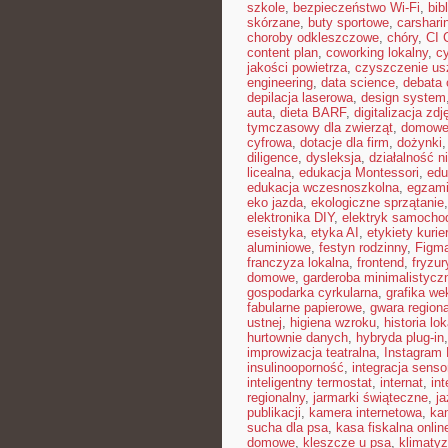
szkole
,
bezpieczeństwo Wi-Fi
,
bib
skórzane
,
buty sportowe
,
carshari
choroby odkleszczowe
,
chóry
,
CI 
content plan
,
coworking lokalny
,
cy
jakości powietrza
,
czyszczenie us
engineering
,
data science
,
debata 
depilacja laserowa
,
design system
auta
,
dieta BARF
,
digitalizacja zdj
tymczasowy dla zwierząt
,
domowe 
cyfrowa
,
dotacje dla firm
,
dożynki
diligence
,
dysleksja
,
działalność n
licealna
,
edukacja Montessori
,
edu
edukacja wczesnoszkolna
,
egzami
eko jazda
,
ekologiczne sprzątanie
elektronika DIY
,
elektryk samocho
eseistyka
,
etyka AI
,
etykiety kurie
aluminiowe
,
festyn rodzinny
,
Figm
franczyza lokalna
,
frontend
,
fryzu
domowe
,
garderoba minimalistycz
gospodarka cyrkularna
,
grafika we
fabularne papierowe
,
gwara region
ustnej
,
higiena wzroku
,
historia lo
hurtownie danych
,
hybryda plug-in
improwizacja teatralna
,
Instagram 
insulinooporność
,
integracja sens
inteligentny termostat
,
internat
,
int
regionalny
,
jarmarki świąteczne
,
j
publikacji
,
kamera internetowa
,
ka
sucha dla psa
,
kasa fiskalna onlin
domowe
,
kleszcze u psa
,
klimaty