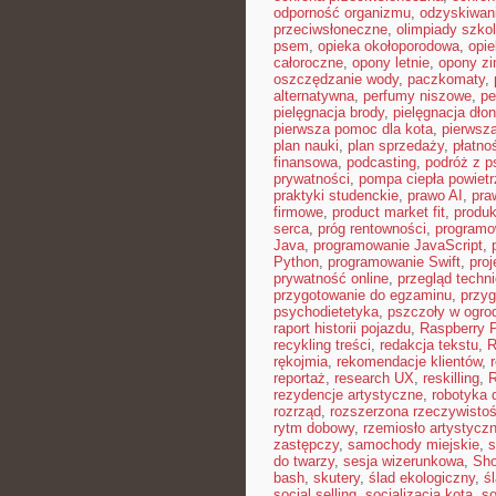
odporność organizmu
,
odzyskiwan
przeciwsłoneczne
,
olimpiady szko
psem
,
opieka okołoporodowa
,
opie
całoroczne
,
opony letnie
,
opony z
oszczędzanie wody
,
paczkomaty
,
alternatywna
,
perfumy niszowe
,
pe
pielęgnacja brody
,
pielęgnacja dłon
pierwsza pomoc dla kota
,
pierwsz
plan nauki
,
plan sprzedaży
,
płatno
finansowa
,
podcasting
,
podróż z 
prywatności
,
pompa ciepła powiet
praktyki studenckie
,
prawo AI
,
pra
firmowe
,
product market fit
,
produ
serca
,
próg rentowności
,
programo
Java
,
programowanie JavaScript
,
Python
,
programowanie Swift
,
proj
prywatność online
,
przegląd techn
przygotowanie do egzaminu
,
przyg
psychodietetyka
,
pszczoły w ogro
raport historii pojazdu
,
Raspberry P
recykling treści
,
redakcja tekstu
,
R
rękojmia
,
rekomendacje klientów
,
reportaż
,
research UX
,
reskilling
,
rezydencje artystyczne
,
robotyka d
rozrząd
,
rozszerzona rzeczywisto
rytm dobowy
,
rzemiosło artystycz
zastępczy
,
samochody miejskie
,
s
do twarzy
,
sesja wizerunkowa
,
Sho
bash
,
skutery
,
ślad ekologiczny
,
ś
social selling
,
socjalizacja kota
,
so