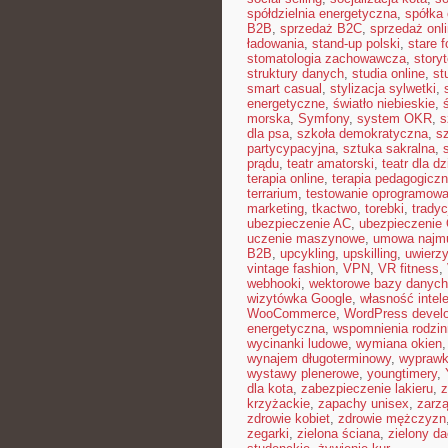
spółdzielnia energetyczna
,
spółka 
B2B
,
sprzedaż B2C
,
sprzedaż onl
ładowania
,
stand-up polski
,
stare f
stomatologia zachowawcza
,
storyt
struktury danych
,
studia online
,
st
smart casual
,
stylizacja sylwetki
,
energetyczne
,
światło niebieskie
,
morska
,
Symfony
,
system OKR
,
s
dla psa
,
szkoła demokratyczna
,
s
partycypacyjna
,
sztuka sakralna
,
prądu
,
teatr amatorski
,
teatr dla dz
terapia online
,
terapia pedagogicz
terrarium
,
testowanie oprogramowa
marketing
,
tkactwo
,
torebki
,
tradyc
ubezpieczenie AC
,
ubezpieczenie
uczenie maszynowe
,
umowa najm
B2B
,
upcykling
,
upskilling
,
uwierzy
vintage fashion
,
VPN
,
VR fitness
,
webhooki
,
wektorowe bazy danych
wizytówka Google
,
własność intel
WooCommerce
,
WordPress devel
energetyczna
,
wspomnienia rodzi
wycinanki ludowe
,
wymiana okien
wynajem długoterminowy
,
wyprawk
wystawy plenerowe
,
youngtimery
,
dla kota
,
zabezpieczenie lakieru
,
z
krzyżackie
,
zapachy unisex
,
zarzą
zdrowie kobiet
,
zdrowie mężczyzn
zegarki
,
zielona ściana
,
zielony d