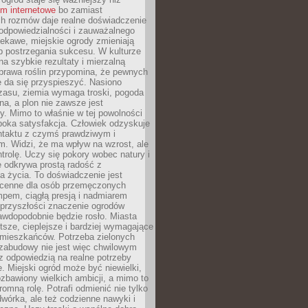
um internetowe
bo zamiast
ch rozmów daje realne doświadczenie
odpowiedzialności i zauważalnego
iekawe, miejskie ogrody zmieniają
b postrzegania sukcesu. W kulturze
na szybkie rezultaty i mierzalną
prawa roślin przypomina, że pewnych
 da się przyspieszyć. Nasiono
zasu, ziemia wymaga troski, pogoda
a, a plon nie zawsze jest
y. Mimo to właśnie w tej powolności
ęboka satysfakcja. Człowiek odzyskuje
ntaktu z czymś prawdziwym i
. Widzi, że ma wpływ na wzrost, ale
ntrolę. Uczy się pokory wobec natury i
 odkrywa prostą radość z
 życia. To doświadczenie jest
 cenne dla osób przemęczonych
pem, ciągłą presją i nadmiarem
przyszłości znaczenie ogrodów
awdopodobnie będzie rosło. Miasta
stsze, cieplejsze i bardziej wymagające
 mieszkańców. Potrzeba zielonych
zabudowy nie jest więc chwilowym
z odpowiedzią na realne potrzeby
e. Miejski ogród może być niewielki,
zbawiony wielkich ambicji, a mimo to
omną rolę. Potrafi odmienić nie tylko
wórka, ale też codzienne nawyki i