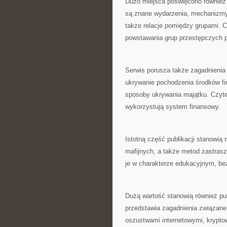
Dużo miejsca poświęcono również
są znane wydarzenia, mechanizmy
także relacje pomiędzy grupami. 
powstawania grup przestępczych 
Serwis porusza także zagadnieni
ukrywanie pochodzenia środków fi
sposoby ukrywania majątku. Czytel
wykorzystują system finansowy.
Istotną część publikacji stanowią 
mafijnych, a także metod zastrasza
je w charakterze edukacyjnym, bez
Dużą wartość stanowią również pu
przedstawia zagadnienia związane 
oszustwami internetowymi, krypto