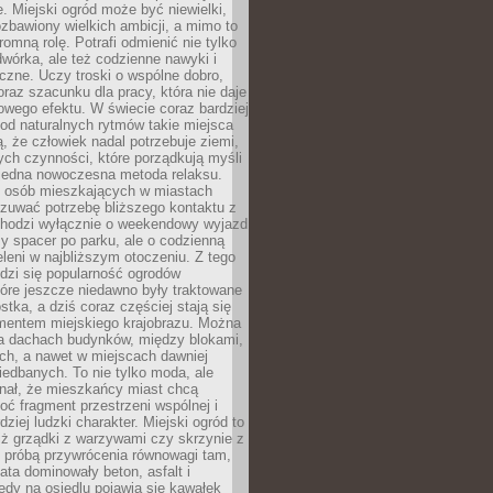
e. Miejski ogród może być niewielki,
zbawiony wielkich ambicji, a mimo to
omną rolę. Potrafi odmienić nie tylko
wórka, ale też codzienne nawyki i
eczne. Uczy troski o wspólne dobro,
 oraz szacunku dla pracy, która nie daje
wego efektu. W świecie coraz bardziej
od naturalnych rytmów takie miejsca
, że człowiek nadal potrzebuje ziemi,
stych czynności, które porządkują myśli
iejedna nowoczesna metoda relaksu.
j osób mieszkających w miastach
zuwać potrzebę bliższego kontaktu z
 chodzi wyłącznie o weekendowy wyjazd
y spacer po parku, ale o codzienną
leni w najbliższym otoczeniu. Z tego
odzi się popularność ogrodów
tóre jeszcze niedawno były traktowane
stka, a dziś coraz częściej stają się
entem miejskiego krajobrazu. Można
na dachach budynków, między blokami,
ch, a nawet w miejscach dawniej
iedbanych. To nie tylko moda, ale
nał, że mieszkańcy miast chcą
ć fragment przestrzeni wspólnej i
dziej ludzki charakter. Miejski ogród to
iż grządki z warzywami czy skrzynie z
t próbą przywrócenia równowagi tam,
lata dominowały beton, asfalt i
edy na osiedlu pojawia się kawałek