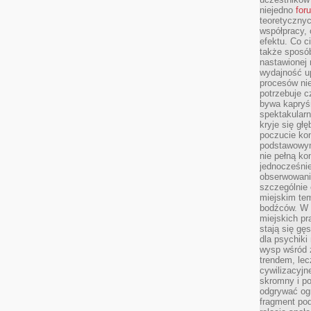
niejedno
for
teoretyczny
współpracy, 
efektu. Co c
także sposó
nastawionej 
wydajność u
procesów nie
potrzebuje c
bywa kapryśn
spektakularn
kryje się gł
poczucie ko
podstawowym
nie pełną ko
jednocześnie
obserwowania
szczególnie
miejskim tem
bodźców. W 
miejskich pr
stają się gę
dla psychiki
wysp wśród 
trendem, lec
cywilizacyjn
skromny i po
odgrywać ogr
fragment pod