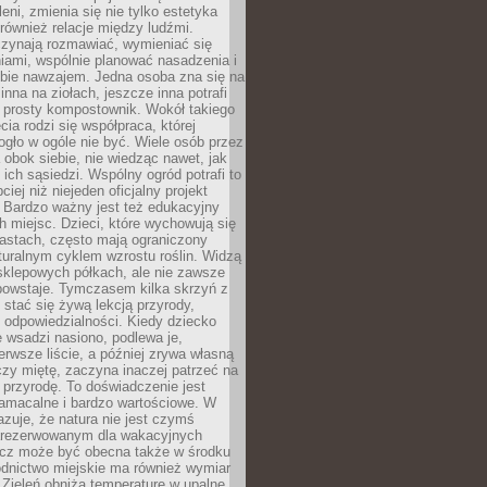
leni, zmienia się nie tylko estetyka
 również relacje między ludźmi.
czynają rozmawiać, wymieniać się
iami, wspólnie planować nasadzenia i
ebie nawzajem. Jedna osoba zna się na
inna na ziołach, jeszcze inna potrafi
 prosty kompostownik. Wokół takiego
cia rodzi się współpraca, której
gło w ogóle nie być. Wiele osób przez
 obok siebie, nie wiedząc nawet, jak
 ich sąsiedzi. Wspólny ogród potrafi to
iej niż niejeden oficjalny projekt
. Bardzo ważny jest też edukacyjny
h miejsc. Dzieci, które wychowują się
astach, często mają ograniczony
turalnym cyklem wzrostu roślin. Widzą
sklepowych półkach, ale nie zawsze
 powstaje. Tymczasem kilka skrzyń z
stać się żywą lekcją przyrody,
 i odpowiedzialności. Kiedy dziecko
 wsadzi nasiono, podlewa je,
erwsze liście, a później zrywa własną
zy miętę, zaczyna inaczej patrzeć na
a przyrodę. To doświadczenie jest
namacalne i bardzo wartościowe. W
zuje, że natura nie jest czymś
arezerwowanym dla wakacyjnych
ecz może być obecna także w środku
odnictwo miejskie ma również wymiar
 Zieleń obniża temperaturę w upalne