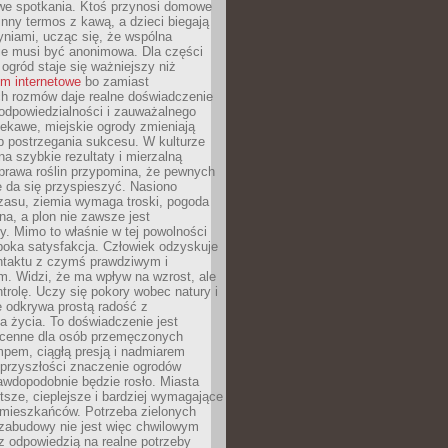
we spotkania. Ktoś przynosi domowe
 inny termos z kawą, a dzieci biegają
niami, ucząc się, że wspólna
ie musi być anonimowa. Dla części
ogród staje się ważniejszy niż
um internetowe
bo zamiast
ch rozmów daje realne doświadczenie
odpowiedzialności i zauważalnego
iekawe, miejskie ogrody zmieniają
b postrzegania sukcesu. W kulturze
na szybkie rezultaty i mierzalną
prawa roślin przypomina, że pewnych
 da się przyspieszyć. Nasiono
zasu, ziemia wymaga troski, pogoda
a, a plon nie zawsze jest
y. Mimo to właśnie w tej powolności
ęboka satysfakcja. Człowiek odzyskuje
ntaktu z czymś prawdziwym i
. Widzi, że ma wpływ na wzrost, ale
ntrolę. Uczy się pokory wobec natury i
 odkrywa prostą radość z
 życia. To doświadczenie jest
 cenne dla osób przemęczonych
pem, ciągłą presją i nadmiarem
przyszłości znaczenie ogrodów
awdopodobnie będzie rosło. Miasta
stsze, cieplejsze i bardziej wymagające
 mieszkańców. Potrzeba zielonych
zabudowy nie jest więc chwilowym
z odpowiedzią na realne potrzeby