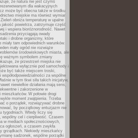
zuje, że natura nie jest czymś
arezerwowanym dla wakacyjnych
ecz może być obecna także w środku
odnictwo miejskie ma również wymiar
 Zieleń obniża temperaturę w upalne
a jakość powietrza, zatrzymuje część
ej i wspiera bioróżnorodność. Nawet
asadzenia przyciągają owady
ptaki i drobne organizmy, które
ie miały tam odpowiednich warunków.
eden mały ogród nie rozwiąże
problemów środowiskowych miasta, ale
się ważnym symbolem zmiany
kazuje, że przestrzeń miejska nie
ojektowana wyłącznie pod samochody i
oże być także miejscem troski,
i współodpowiedzialności za wspólne
aśnie w tym tkwi siła takich inicjatyw,
nawet niewielkie działania mają sens,
sekwentne i zakorzenione w
i mieszkańców. W połowie drogi
 zwykle moment zwątpienia. Trzeba
bać o porządek, rozwiązywać drobne
pilnować, by początkowy entuzjazm nie
ku tygodniach. Wtedy liczy się
 wspólny cel i cierpliwość. Czasem
a w mediach społecznościowych,
ica ogłoszeń, a czasem zwykła
y grządkach. Niekiedy mieszkańcy
wymianę sadzonek, wspólne porządki