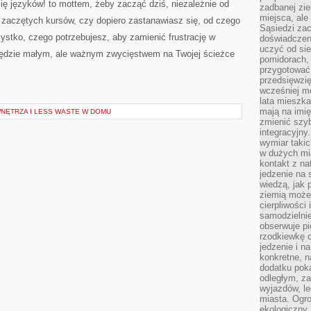
ię języków! to mottem, żeby zacząć dziś, niezależnie od
zadbanej zie
miejsca, ale
 zaczętych kursów, czy dopiero zastanawiasz się, od czego
Sąsiedzi za
ystko, czego potrzebujesz, aby zamienić frustrację w
doświadczen
uczyć od si
 będzie małym, ale ważnym zwycięstwem na Twojej ścieżce
pomidorach, 
przygotować
przedsięwzię
wcześniej mo
lata mieszka
mają na imię
WNĘTRZA I LESS WASTE W DOMU
zmienić szybc
integracyjny
wymiar takic
w dużych mi
kontakt z na
jedzenie na 
wiedzą, jak
ziemią może 
cierpliwości
samodzielnie
obserwuje pi
rzodkiewkę c
jedzenie i n
konkretne, 
dodatku poka
odległym, z
wyjazdów, l
miasta. Ogr
ekologiczny.