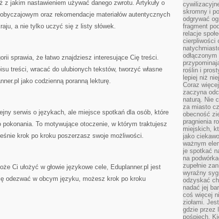
eż z jakim nastawieniem używać danego zwrotu. Artykuły o
cywilizacyjn
skromny i po
e obyczajowym oraz rekomendacje materiałów autentycznych
odgrywać ogr
ju, a nie tylko uczyć się z listy słówek.
fragment pod
relacje społ
cierpliwości
natychmiasto
odłączonym 
orii sprawia, że łatwo znajdziesz interesujące Cię treści.
przypominają
su treści, wracać do ulubionych tekstów, tworzyć własne
roślin i pro
lepiej niż n
nner.pl jako codzienną poranną lekturę.
Coraz więce
zaczyna odc
naturą. Nie
za miasto cz
lejny serwis o językach, ale miejsce spotkań dla osób, które
obecność zie
pragnienia r
do pokonania. To motywujące otoczenie, w którym traktujesz
miejskich, k
ześnie krok po kroku poszerzasz swoje możliwości.
jako ciekawo
ważnym elem
je spotkać 
na podwórka
zupełnie zan
oże Ci ułożyć w głowie językowe cele, Eduplanner.pl jest
wyraźny syg
ię odezwać w obcym języku, możesz krok po kroku
odzyskać cho
nadać jej bar
coś więcej n
ziołami. Jes
gdzie przez 
pośpiech. Ki