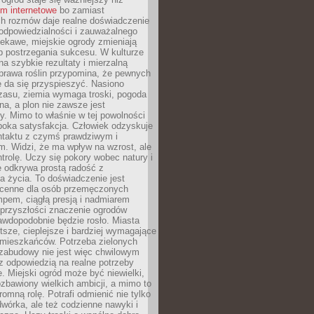
um internetowe
bo zamiast
ch rozmów daje realne doświadczenie
odpowiedzialności i zauważalnego
iekawe, miejskie ogrody zmieniają
b postrzegania sukcesu. W kulturze
na szybkie rezultaty i mierzalną
prawa roślin przypomina, że pewnych
 da się przyspieszyć. Nasiono
zasu, ziemia wymaga troski, pogoda
a, a plon nie zawsze jest
y. Mimo to właśnie w tej powolności
ęboka satysfakcja. Człowiek odzyskuje
ntaktu z czymś prawdziwym i
. Widzi, że ma wpływ na wzrost, ale
ntrolę. Uczy się pokory wobec natury i
 odkrywa prostą radość z
 życia. To doświadczenie jest
 cenne dla osób przemęczonych
pem, ciągłą presją i nadmiarem
przyszłości znaczenie ogrodów
awdopodobnie będzie rosło. Miasta
stsze, cieplejsze i bardziej wymagające
 mieszkańców. Potrzeba zielonych
zabudowy nie jest więc chwilowym
z odpowiedzią na realne potrzeby
e. Miejski ogród może być niewielki,
zbawiony wielkich ambicji, a mimo to
omną rolę. Potrafi odmienić nie tylko
wórka, ale też codzienne nawyki i