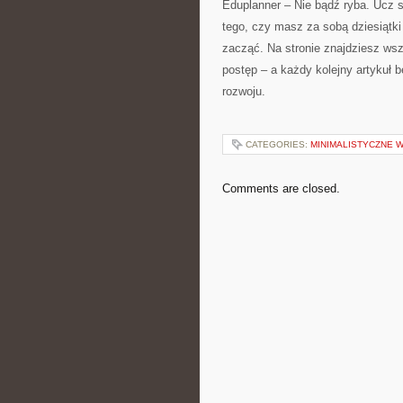
Eduplanner – Nie bądź ryba. Ucz s
tego, czy masz za sobą dziesiątki
zacząć. Na stronie znajdziesz wsz
postęp – a każdy kolejny artykuł
rozwoju.
CATEGORIES:
MINIMALISTYCZNE 
Comments are closed.