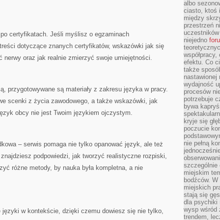
albo sezono
ciasto, ktoś
między skrzy
przestrzeń n
uczestników 
 po certyfikatach. Jeśli myślisz o egzaminach
niejedno
for
reści dotyczące znanych certyfikatów, wskazówki jak się
teoretyczny
współpracy, 
 nerwy oraz jak realnie zmierzyć swoje umiejętności.
efektu. Co c
także sposó
nastawionej 
wydajność u
cą, przygotowywane są materiały z zakresu języka w pracy.
procesów nie
potrzebuje c
owe scenki z życia zawodowego, a także wskazówki, jak
bywa kapryśn
język obcy nie jest Twoim językiem ojczystym.
spektakularn
kryje się gł
poczucie ko
podstawowym
nie pełną ko
dkowa – serwis pomaga nie tylko opanować język, ale też
jednocześnie
znajdziesz podpowiedzi, jak tworzyć realistyczne rozpiski,
obserwowania
szczególnie
czyć różne metody, by nauka była kompletna, a nie
miejskim tem
bodźców. W 
miejskich pr
stają się gę
dla psychiki
wysp wśród 
języki w kontekście, dzięki czemu dowiesz się nie tylko,
trendem, lec