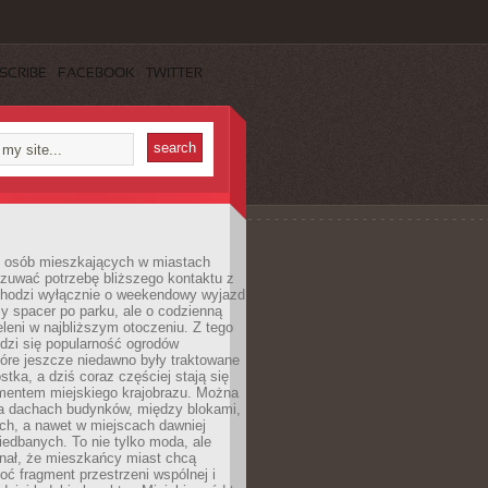
SCRIBE
FACEBOOK
TWITTER
j osób mieszkających w miastach
zuwać potrzebę bliższego kontaktu z
 chodzi wyłącznie o weekendowy wyjazd
y spacer po parku, ale o codzienną
leni w najbliższym otoczeniu. Z tego
odzi się popularność ogrodów
tóre jeszcze niedawno były traktowane
stka, a dziś coraz częściej stają się
entem miejskiego krajobrazu. Można
na dachach budynków, między blokami,
ch, a nawet w miejscach dawniej
iedbanych. To nie tylko moda, ale
nał, że mieszkańcy miast chcą
ć fragment przestrzeni wspólnej i