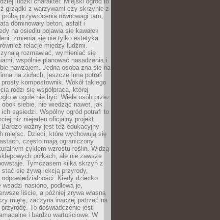
dziej ludzki charakter. Miejski ogród to
iż grządki z warzywami czy skrzynie z
t próbą przywrócenia równowagi tam,
lata dominowały beton, asfalt i
edy na osiedlu pojawia się kawałek
leni, zmienia się nie tylko estetyka
 również relacje między ludźmi.
czynają rozmawiać, wymieniać się
iami, wspólnie planować nasadzenia i
ebie nawzajem. Jedna osoba zna się na
inna na ziołach, jeszcze inna potrafi
 prosty kompostownik. Wokół takiego
cia rodzi się współpraca, której
gło w ogóle nie być. Wiele osób przez
 obok siebie, nie wiedząc nawet, jak
 ich sąsiedzi. Wspólny ogród potrafi to
iej niż niejeden oficjalny projekt
. Bardzo ważny jest też edukacyjny
h miejsc. Dzieci, które wychowują się
astach, często mają ograniczony
turalnym cyklem wzrostu roślin. Widzą
sklepowych półkach, ale nie zawsze
 powstaje. Tymczasem kilka skrzyń z
stać się żywą lekcją przyrody,
 i odpowiedzialności. Kiedy dziecko
 wsadzi nasiono, podlewa je,
erwsze liście, a później zrywa własną
zy miętę, zaczyna inaczej patrzeć na
a przyrodę. To doświadczenie jest
namacalne i bardzo wartościowe. W