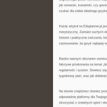
jak norweski, koreański, czy gre
szukać dla siebie idealnego język
Każdy artykuł na Eduplanner.pl je
merytoryczny. Zamiast suchych defi
historie i praktyczne ćwiczenia, 
zastosowanie, bo język najlepiej w
Bardzo ważnym obszarem serwisu s
fałszywe przekonania na temat „do
regularność i system. Dowiesz się,
tygodniowy plan, oraz jak dobierać
Na stronie znajdziesz również prz
odpowiednie platformy dla Twojego
skorzystać z rzetelnych opinii i d