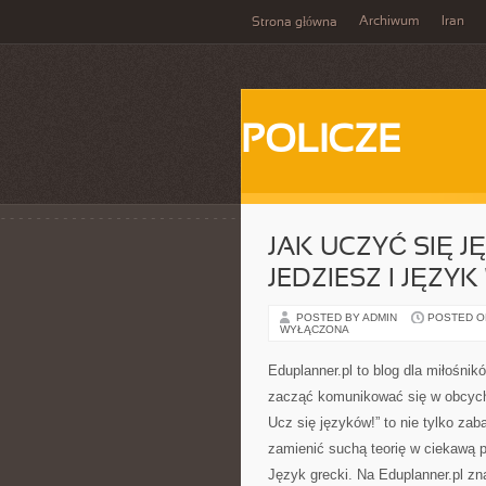
Archiwum
Iran
Strona główna
POLICZE
JAK UCZYĆ SIĘ 
JEDZIESZ I JĘZY
POSTED BY ADMIN
POSTED ON 
WYŁĄCZONA
Eduplanner.pl to blog dla miłośni
zacząć komunikować się w obcych 
Ucz się języków!” to nie tylko zab
zamienić suchą teorię w ciekawą 
Język grecki. Na Eduplanner.pl z