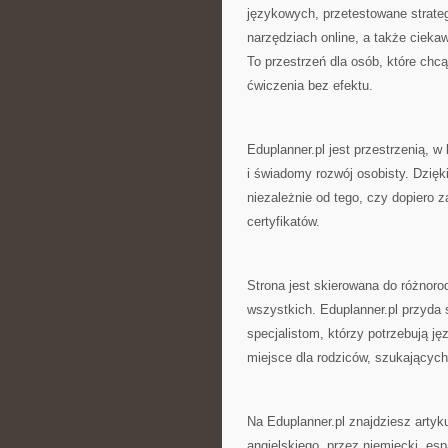
językowych, przetestowane strateg
narzędziach online, a także ciekaw
To przestrzeń dla osób, które chc
ćwiczenia bez efektu.
Eduplanner.pl jest przestrzenią, w
i świadomy rozwój osobisty. Dzięk
niezależnie od tego, czy dopiero 
certyfikatów.
Strona jest skierowana do różnor
wszystkich. Eduplanner.pl przyda s
specjalistom, którzy potrzebują j
miejsce dla rodziców, szukającyc
Na Eduplanner.pl znajdziesz arty
angielskiego, przez niemiecki, esp