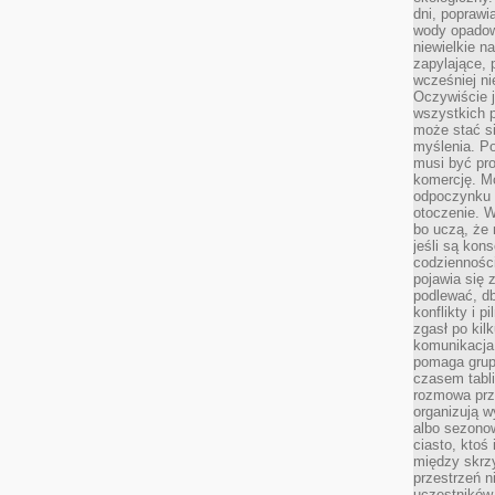
dni, poprawi
wody opadow
niewielkie n
zapylające, 
wcześniej n
Oczywiście j
wszystkich 
może stać 
myślenia. Po
musi być pr
komercję. M
odpoczynku 
otoczenie. Wł
bo uczą, że 
jeśli są kon
codziennośc
pojawia się
podlewać, d
konflikty i 
zgasł po kil
komunikacja,
pomaga grup
czasem tabl
rozmowa prz
organizują 
albo sezono
ciasto, ktoś
między skrzy
przestrzeń n
uczestników 