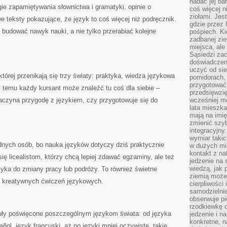
nadać jej bar
ie zapamiętywania słownictwa i gramatyki, opinie o
coś więcej n
ziołami. Jes
e teksty pokazujące, że język to coś więcej niż podręcznik.
gdzie przez 
ą budować nawyk nauki, a nie tylko przerabiać kolejne
pośpiech. Ki
zadbanej zie
miejsca, ale
Sąsiedzi za
doświadczen
uczyć od si
 której przenikają się trzy światy: praktyka, wiedza językowa
pomidorach, 
przygotować
i temu każdy kursant może znaleźć tu coś dla siebie –
przedsięwzię
zaczyna przygodę z językiem, czy przygotowuje się do
wcześniej mo
lata mieszka
mają na imię
zmienić szybc
integracyjny
wymiar takic
odnych osób, bo nauka języków dotyczy dziś praktycznie
w dużych mi
kontakt z na
ię licealistom, którzy chcą lepiej zdawać egzaminy, ale też
jedzenie na 
wiedzą, jak
ęzyka do zmiany pracy lub podróży. To również świetne
ziemią może 
h kreatywnych ćwiczeń językowych.
cierpliwości
samodzielnie
obserwuje pi
rzodkiewkę c
kuły poświęcone poszczególnym językom świata: od języka
jedzenie i n
konkretne, 
añol, język francuski, aż po języki mniej oczywiste, takie