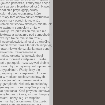
a jakość powietrza, zatrzymuje część
ej i wspiera bioróżnorodność. Nawet
asadzenia przyciągają owady
ptaki i drobne organizmy, które
ie miały tam odpowiednich warunków.
eden mały ogród nie rozwiąże
problemów środowiskowych miasta, ale
się ważnym symbolem zmiany
kazuje, że przestrzeń miejska nie
ojektowana wyłącznie pod samochody i
oże być także miejscem troski,
i współodpowiedzialności za wspólne
aśnie w tym tkwi siła takich inicjatyw,
nawet niewielkie działania mają sens,
sekwentne i zakorzenione w
i mieszkańców. W połowie drogi
 zwykle moment zwątpienia. Trzeba
bać o porządek, rozwiązywać drobne
pilnować, by początkowy entuzjazm nie
ku tygodniach. Wtedy liczy się
 wspólny cel i cierpliwość. Czasem
a w mediach społecznościowych,
ica ogłoszeń, a czasem zwykła
y grządkach. Niekiedy mieszkańcy
wymianę sadzonek, wspólne porządki
we spotkania. Ktoś przynosi domowe
 inny termos z kawą, a dzieci biegają
niami, ucząc się, że wspólna
ie musi być anonimowa. Dla części
ogród staje się ważniejszy niż