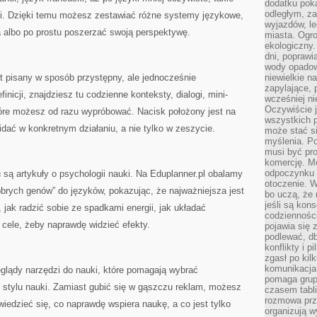
dodatku poka
odległym, z
cki. Dzięki temu możesz zestawiać różne systemy językowe,
wyjazdów, l
a albo po prostu poszerzać swoją perspektywę.
miasta. Ogr
ekologiczny.
dni, poprawi
wody opadow
st pisany w sposób przystępny, ale jednocześnie
niewielkie n
zapylające, 
nicji, znajdziesz tu codzienne konteksty, dialogi, mini-
wcześniej n
Oczywiście j
które możesz od razu wypróbować. Nacisk położony jest na
wszystkich 
idać w konkretnym działaniu, a nie tylko w zeszycie.
może stać 
myślenia. Po
musi być pr
komercję. M
odpoczynku 
ą artykuły o psychologii nauki. Na Eduplanner.pl obalamy
otoczenie. Wł
brych genów” do języków, pokazując, że najważniejsza jest
bo uczą, że 
jeśli są kon
 jak radzić sobie ze spadkami energii, jak układać
codziennośc
 cele, żeby naprawdę widzieć efekty.
pojawia się
podlewać, d
konflikty i 
zgasł po kil
komunikacja,
eglądy narzędzi do nauki, które pomagają wybrać
pomaga grup
 stylu nauki. Zamiast gubić się w gąszczu reklam, możesz
czasem tabl
rozmowa prz
owiedzieć się, co naprawdę wspiera naukę, a co jest tylko
organizują 