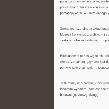
jak ułożyć poprawne zdanie, ale t
przysłowiach, teksty o kontekści
pomagają wejść w klimat danego kra
Strona jest czytelna, a układ kateg
Możesz korzystać z archiwum i spi
zestawy, a także traktować Edupla
Eduplanner.pl to coś więcej niż ko
wierzą, że bariera językowa jest 
pomyłki jako etap nauki, a jednoc
Jeśli marzysz o portalu, który pom
idealnym wyborem. Zamiast bać s
budować językową odwagę.