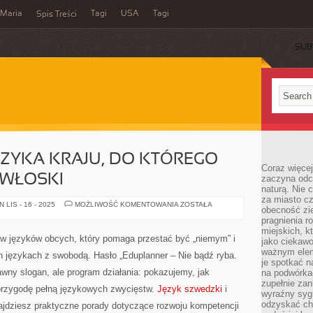
Maria
Tagi
USA
Tagi
Spis Treści
SUB
JĘZYKA KRAJU, DO KTÓREGO
Coraz więce
K WŁOSKI
zaczyna odc
naturą. Nie
za miasto cz
JAK
LIS - 16 - 2025
MOŻLIWOŚĆ KOMENTOWANIA
ZOSTAŁA
obecność zie
UCZYĆ
SIĘ
pragnienia r
JĘZYKA
miejskich, k
KRAJU,
ków języków obcych, który pomaga przestać być „niemym” i
jako ciekawo
DO
KTÓREGO
ważnym elem
językach z swobodą. Hasło „Eduplanner – Nie bądź ryba.
JEDZIESZ
je spotkać 
I
awny slogan, ale program działania: pokazujemy, jak
na podwórka
JĘZYK
WŁOSKI
zupełnie zan
przygodę pełną językowych zwycięstw.
Język szwedzki
i
wyraźny syg
odzyskać cho
najdziesz praktyczne porady dotyczące rozwoju kompetencji