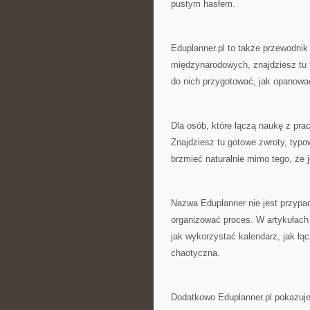
pustym hasłem.
Eduplanner.pl to także przewodnik
międzynarodowych, znajdziesz tu t
do nich przygotować, jak opanować
Dla osób, które łączą naukę z pra
Znajdziesz tu gotowe zwroty, typ
brzmieć naturalnie mimo tego, że 
Nazwa Eduplanner nie jest przypa
organizować proces. W artykułach 
jak wykorzystać kalendarz, jak łą
chaotyczna.
Dodatkowo Eduplanner.pl pokazuje 