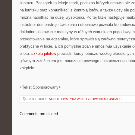
pilotażu. Początek to lekcje teorii, podczas których omawia się 
na lotnisku oraz komunikacji z kontrolą lotów, a także uczy się po
można napotkać na dużej wysokości. Po tej fazie następuje nauk
instruktor demonstruje ćwiczenia i stopniowo pozwala kontrolowa
dokładne pilotowanie maszyny w różnych warunkach pogodowyc
przygotowanie na egzaminy, które sprawdzają zarówno teoretyczną
praktyczne w locie, a ich pomyślne zdanie umożliwia uzyskanie do
pilota.
szkoła pilotów
prowadzi kursy lotnicze według określonych
głównym założeniem jest nauczenie pewnego i bezpiecznego latani
kokpicie.
+Tekst Sponsorowany+
CATEGORIES:
AGROTURYSTYKA W NIETYPOWYCH MIEJSCACH
Comments are closed.