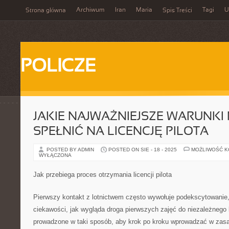
Archiwum
Iran
Maria
Tagi
U
Strona główna
Spis Treści
POLICZE
JAKIE NAJWAŻNIEJSZE WARUNKI
SPEŁNIĆ NA LICENCJĘ PILOTA
POSTED BY ADMIN
POSTED ON SIE - 18 - 2025
MOŻLIWOŚĆ 
WYŁĄCZONA
Jak przebiega proces otrzymania licencji pilota
Pierwszy kontakt z lotnictwem często wywołuje podekscytowanie,
ciekawości, jak wygląda droga pierwszych zajęć do niezależnego 
prowadzone w taki sposób, aby krok po kroku wprowadzać w zasa