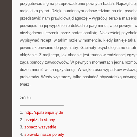
przygotować się na przeprowadzenie pewnych badań. Najczęściej są
mają kilka pytań. Dzięki sumiennym odpowiedziom na nie, psychol
przedstawić nam prawidłową diagnozę – wypróbuj terapia małżeńs
poświęcić na jej wypełnienie dokładnie parę minut, a po pewnym 
niezbędnemu leczeniu przez profesjonalistę. Najczęściej psycholo
wypisywać recept, w takim razie w momencie, kiedy istnieje tak
pewno skierowanie do psychiatry. Gabinety psychologiczne ostatn
oblężenie. Z racji tego, jak obecnie jest trudno w codziennej egzys
żąda pomocy zawodowców. W pewnych momentach jedna rozmowa 
dużo zmienić w ich egzystencji. W większości wypadków wskazuj
problemów. Wtedy wystarczy tylko posiadać obywatelską odwagę i
twarz.
źródło:
———————————
1.
http://spatzenparty.de
2.
przejdź do strony
3.
zobacz wszystkie
4.
sprawdź nasze porady