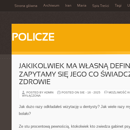
Archiwum
Iran
Maria
Tagi
U
Strona główna
Spis Treści
POLICZE
JAKIKOLWIEK MA WŁASNĄ DEFINI
ZAPYTAMY SIĘ JEGO CO ŚWIADC
ZDROWIE
POSTED BY ADMIN
POSTED ON SIE - 16 - 2025
MOŻLIWOŚĆ 
WYŁĄCZONA
Jak dużo razy odkładałeś wizytację u dentysty? Jak wiele razy m
bolało?
Ze stu procentową pewnością, ktokolwiek kto zwiedza gabinet p