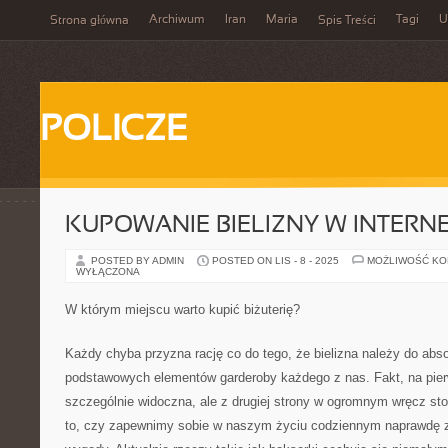
Archiwum
Iran
Maria
Tagi
U
Strona główna
Spis Treści
POLICZE
KUPOWANIE BIELIZNY W INTERNE
POSTED BY ADMIN
POSTED ON LIS - 8 - 2025
MOŻLIWOŚĆ K
WYŁĄCZONA
W którym miejscu warto kupić biżuterię?
Każdy chyba przyzna rację co do tego, że bielizna należy do absol
podstawowych elementów garderoby każdego z nas. Fakt, na pierw
szczególnie widoczna, ale z drugiej strony w ogromnym wręcz s
to, czy zapewnimy sobie w naszym życiu codziennym naprawdę 