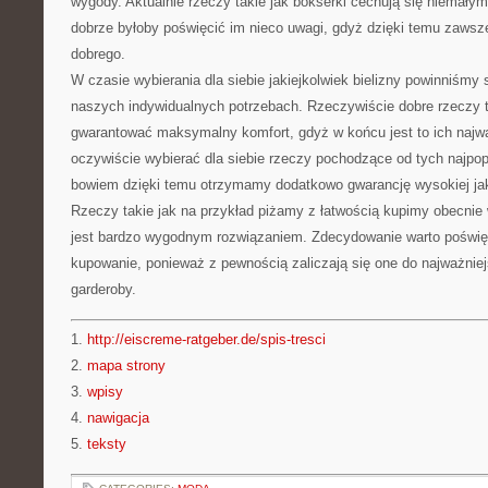
wygody. Aktualnie rzeczy takie jak bokserki cechują się niemały
dobrze byłoby poświęcić im nieco uwagi, gdyż dzięki temu zawsz
dobrego.
W czasie wybierania dla siebie jakiejkolwiek bielizny powinniśmy 
naszych indywidualnych potrzebach. Rzeczywiście dobre rzeczy
gwarantować maksymalny komfort, gdyż w końcu jest to ich najw
oczywiście wybierać dla siebie rzeczy pochodzące od tych najpop
bowiem dzięki temu otrzymamy dodatkowo gwarancję wysokiej ja
Rzeczy takie jak na przykład piżamy z łatwością kupimy obecnie w
jest bardzo wygodnym rozwiązaniem. Zdecydowanie warto poświęc
kupowanie, ponieważ z pewnością zaliczają się one do najważnie
garderoby.
1.
http://eiscreme-ratgeber.de/spis-tresci
2.
mapa strony
3.
wpisy
4.
nawigacja
5.
teksty