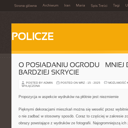
Archiwum
Iran
Maria
Tagi
U
Strona główna
Spis Treści
POLICZE
O POSIADANIU OGRODU – MNIEJ 
BARDZIEJ SKRYCIE
POSTED BY ADMIN
POSTED ON WRZ - 15 - 2025
MOŻLIWOŚĆ 
WYŁĄCZONA
Propozycja w aspekcie wydruków na płótnie jest niezmiernie
Pięknymi dekoracjami mieszkań można się weselić przez wybitnie d
o nie zadbać w stosowny sposób. Coraz to częściej w zakresie 
obrazy powstające z wydruków ze fotografii. Najogromniejszą ich z