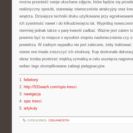
można przenieść swoje ukochane zdjęcie, które będzie się przeds
realistyczny sposób, stanowiąc równocześnie atrakcyjny oraz kr
wnętrza. Dzisiejsze techniki druku użytkowane przy egzekwowani
ich żywotność nawet i do kilkudziesięciu lat. Wypróbuj nowoczesn
niemniej jednak także o parę kwestii zadbać. Ważne jest zatem to
powinno być to miejsce o wysokim stopniu nasłonecznienia czy o 
powietrza. W żadnym wypadku nie jest zalecane, żeby traktować 
stanie one trwale zniszczyć ich strukturę. Kup doskonałe dekorac
obraz trzeba przetrzeć miękką szmatką w celu usunięcia nagroma
wobec tego skomplikowane zabiegi pielęgnacyjne.
1.
felietony
2.
http://531wash.com/spis-tresci
3.
nawigacja
4.
spis tresci
5.
artykuly
CATEGORIES:
CIEKAWOSTKI