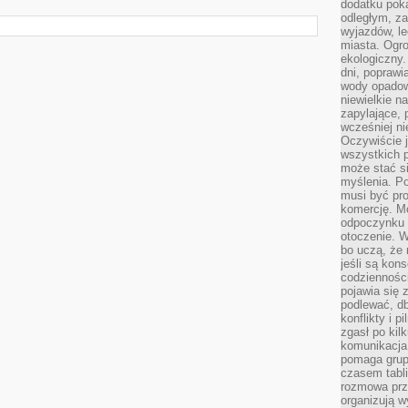
dodatku poka
odległym, z
wyjazdów, l
miasta. Ogr
ekologiczny.
dni, poprawi
wody opadow
niewielkie n
zapylające, 
wcześniej n
Oczywiście j
wszystkich 
może stać 
myślenia. Po
musi być pr
komercję. M
odpoczynku 
otoczenie. Wł
bo uczą, że 
jeśli są kon
codziennośc
pojawia się
podlewać, d
konflikty i 
zgasł po kil
komunikacja,
pomaga grup
czasem tabl
rozmowa prz
organizują 