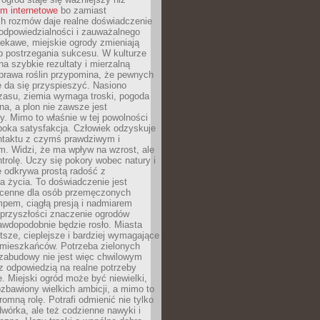
um internetowe
bo zamiast
ch rozmów daje realne doświadczenie
odpowiedzialności i zauważalnego
iekawe, miejskie ogrody zmieniają
b postrzegania sukcesu. W kulturze
na szybkie rezultaty i mierzalną
prawa roślin przypomina, że pewnych
 da się przyspieszyć. Nasiono
zasu, ziemia wymaga troski, pogoda
a, a plon nie zawsze jest
y. Mimo to właśnie w tej powolności
ęboka satysfakcja. Człowiek odzyskuje
ntaktu z czymś prawdziwym i
. Widzi, że ma wpływ na wzrost, ale
ntrolę. Uczy się pokory wobec natury i
 odkrywa prostą radość z
 życia. To doświadczenie jest
 cenne dla osób przemęczonych
pem, ciągłą presją i nadmiarem
przyszłości znaczenie ogrodów
awdopodobnie będzie rosło. Miasta
stsze, cieplejsze i bardziej wymagające
 mieszkańców. Potrzeba zielonych
zabudowy nie jest więc chwilowym
z odpowiedzią na realne potrzeby
e. Miejski ogród może być niewielki,
zbawiony wielkich ambicji, a mimo to
omną rolę. Potrafi odmienić nie tylko
wórka, ale też codzienne nawyki i