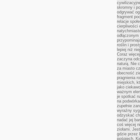
cywilizacyjn
skromny i po
odgrywać ogr
fragment pod
relacje społ
cierpliwości
natychmiasto
odłączonym 
przypominają
roślin i pro
lepiej niż n
Coraz więce
zaczyna odc
naturą. Nie
za miasto cz
obecność zie
pragnienia r
miejskich, k
jako ciekawo
ważnym elem
je spotkać 
na podwórka
zupełnie zan
wyraźny syg
odzyskać cho
nadać jej bar
coś więcej n
ziołami. Jes
gdzie przez 
pośpiech. Ki