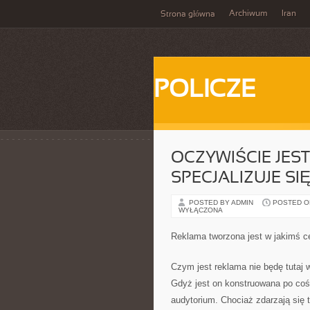
Archiwum
Iran
Strona główna
POLICZE
OCZYWIŚCIE JEST
SPECJALIZUJE S
POSTED BY ADMIN
POSTED ON 
WYŁĄCZONA
Reklama tworzona jest w jakimś ce
Czym jest reklama nie będę tutaj w
Gdyż jest on konstruowana po coś 
audytorium. Chociaż zdarzają się 