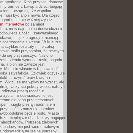
we spotkania. Ktoś przynosi domowe
 inny termos z kawą, a dzieci biegają
niami, ucząc się, że wspólna
ie musi być anonimowa. Dla części
ogród staje się ważniejszy niż
um internetowe
bo zamiast
ch rozmów daje realne doświadczenie
odpowiedzialności i zauważalnego
iekawe, miejskie ogrody zmieniają
b postrzegania sukcesu. W kulturze
na szybkie rezultaty i mierzalną
prawa roślin przypomina, że pewnych
 da się przyspieszyć. Nasiono
zasu, ziemia wymaga troski, pogoda
a, a plon nie zawsze jest
y. Mimo to właśnie w tej powolności
ęboka satysfakcja. Człowiek odzyskuje
ntaktu z czymś prawdziwym i
. Widzi, że ma wpływ na wzrost, ale
ntrolę. Uczy się pokory wobec natury i
 odkrywa prostą radość z
 życia. To doświadczenie jest
 cenne dla osób przemęczonych
pem, ciągłą presją i nadmiarem
przyszłości znaczenie ogrodów
awdopodobnie będzie rosło. Miasta
stsze, cieplejsze i bardziej wymagające
 mieszkańców. Potrzeba zielonych
zabudowy nie jest więc chwilowym
z odpowiedzią na realne potrzeby