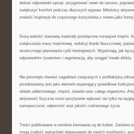
dobrać odpowiedni sprzęt, przygotować rower do sezonu, poprawić
zwiększyć komfort podczas dłuższych wypraw. Miłośnicy aktyw
znaleźć inspiracje do częstszego korzystania z roweru jako form
Dużą wartość stanowią materiały poświęcone rozwojowi mięśni. A
zwiększania masy mięśniowej, redukcji tkanki tłuszczowej, popraw
skutecznego planowania cykli treningowych. Wyjaśniają, jak łącz
odpowiednim żywieniem i regeneracją, aby osiągać trwałe efekty.
Nie pominięto również zagadnień związanych z profilaktyką zdrow
przedstawiany jest jako element wspierający prawidłowe funkcjon
układu oddechowego, mięśni, stawów oraz całego organizmu. Arty
aktywność fizyczna może pozytywnie wpływać nie tylko na wygląd
samopoczucie, odporność oraz jakość codziennego życia.
Treści publikowane w serwisie kierowane są do kobiet. Zarówno os
mogą znaleźć wskazówki dopasowane do swoich możliwości, poz