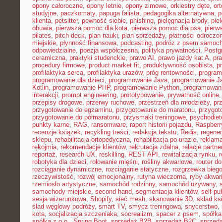
opony całoroczne
,
opony letnie
,
opony zimowe
,
orkiestry dęte
,
or
studyjne
,
paczkomaty
,
papuga falista
,
pedagogika alternatywna
,
p
klienta
,
petsitter
,
pewność siebie
,
phishing
,
pielęgnacja brody
,
pie
obuwia
,
pierwsza pomoc dla kota
,
pierwsza pomoc dla psa
,
pierw
pilates
,
pitch deck
,
plan nauki
,
plan sprzedaży
,
płatności odroczo
miejskie
,
płynność finansowa
,
podcasting
,
podróż z psem samoc
odpowiedzialne
,
poezja współczesna
,
polityka prywatności
,
Postg
ceramiczna
,
praktyki studenckie
,
prawo AI
,
prawo jazdy kat A
,
pr
procedury firmowe
,
product market fit
,
produktywność osobista
,
p
profilaktyka serca
,
profilaktyka urazów
,
próg rentowności
,
program
programowanie dla dzieci
,
programowanie Java
,
programowanie Ja
Kotlin
,
programowanie PHP
,
programowanie Python
,
programowani
interakcji
,
prompt engineering
,
prototypowanie
,
prywatność online
przepisy drogowe
,
przerwy ruchowe
,
przestrzeń dla młodzieży
,
pr
przygotowanie do egzaminu
,
przygotowanie do maratonu
,
przygot
przygotowanie do półmaratonu
,
przysmaki treningowe
,
psychodiet
punkty karne
,
RAG
,
ransomware
,
raport historii pojazdu
,
Raspberr
recenzje książek
,
recykling treści
,
redakcja tekstu
,
Redis
,
regener
sklepu
,
rehabilitacja ortopedyczna
,
rehabilitacja po urazie
,
reklama
rękojmia
,
rekomendacje klientów
,
rekrutacja zdalna
,
relacje partne
reportaż
,
research UX
,
reskilling
,
REST API
,
rewitalizacja rynku
,
robotyka dla dzieci
,
rolowanie mięśni
,
rośliny akwariowe
,
router d
rozciąganie dynamiczne
,
rozciąganie statyczne
,
rozgrzewka bieg
rzeczywistość
,
rozwój emocjonalny
,
rutyna wieczorna
,
ryby akwar
rzemiosło artystyczne
,
samochód rodzinny
,
samochód używany
,
samochody miejskie
,
second hand
,
segmentacja klientów
,
self-pu
sesja wizerunkowa
,
Shopify
,
sieć mesh
,
skanowanie 3D
,
skład ks
ślad węglowy podróży
,
smart TV
,
smycz treningowa
,
snycerstwo
,
kota
,
socjalizacja szczeniaka
,
socrealizm
,
spacer z psem
,
spółka
spółka z o.o.
,
Spring Boot
,
sprzedaż B2B
,
sprzedaż B2C
,
sprzeda