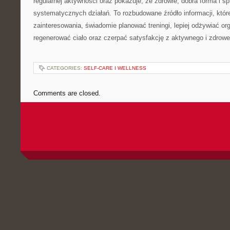
regularnej aktywności oraz pokazuje, że zdrowie, dobra forma i s
systematycznych działań. To rozbudowane źródło informacji, któ
zainteresowania, świadomie planować treningi, lepiej odżywiać or
regenerować ciało oraz czerpać satysfakcję z aktywnego i zdrowe
CATEGORIES:
SELF-CARE I WELLNESS
Comments are closed.