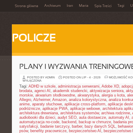
Archiwum
Iran
Maria
Tagi
U
Strona główna
Spis Treści
POLICZE
PLANY I WYZWANIA TRENINGOW
POSTED BY ADMIN
POSTED ON LIP - 4 - 2026
MOŻLIWOŚĆ K
WYŁĄCZONA
Tagi:
ADHD w szkole
,
administracja serwerami
,
Adobe XD
,
adopcj
brodata
,
agenci AI
,
akademik studencki
,
aktywizacja seniora
,
akt
morskie
,
akwarium słodkowodne
,
akwarystyka
,
alergia u kota
,
ale
Allegro
,
Alzheimer
,
Amazon
,
analiza kolorystyczna
,
analiza konkur
anime
,
aparaty słuchowe
,
aplikacje cross-platform
,
aplikacje des
podróżnicze
,
aplikacje PWA
,
aplikacje webowe
,
architektura aplika
architektura drewniana
,
architektura systemów
,
archiwa rodzinne
,
audiobooki dla dzieci
,
audyt SEO
,
auta dostawcze
,
automaty AI
,
automatyzacja no-code
,
backend
,
backup w chmurze
,
badania pro
satysfakcji
,
badanie tarczycy
,
barber
,
bazy danych SQL
,
behawior
psów
,
benefity pracownicze
,
bezpieczeństwo AI
,
bezpieczeństwo h