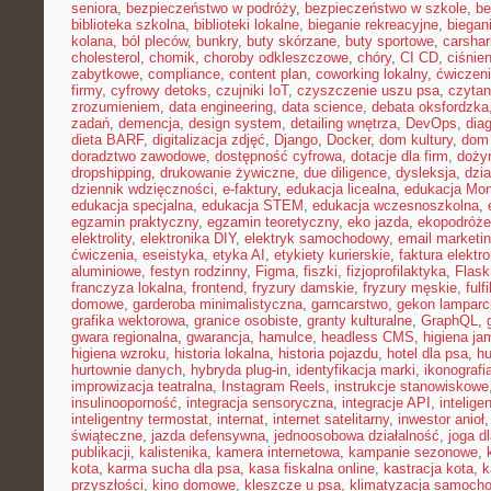
seniora
,
bezpieczeństwo w podróży
,
bezpieczeństwo w szkole
,
be
biblioteka szkolna
,
biblioteki lokalne
,
bieganie rekreacyjne
,
biegani
kolana
,
ból pleców
,
bunkry
,
buty skórzane
,
buty sportowe
,
carshar
cholesterol
,
chomik
,
choroby odkleszczowe
,
chóry
,
CI CD
,
ciśnien
zabytkowe
,
compliance
,
content plan
,
coworking lokalny
,
ćwiczeni
firmy
,
cyfrowy detoks
,
czujniki IoT
,
czyszczenie uszu psa
,
czytan
zrozumieniem
,
data engineering
,
data science
,
debata oksfordzka
zadań
,
demencja
,
design system
,
detailing wnętrza
,
DevOps
,
dia
dieta BARF
,
digitalizacja zdjęć
,
Django
,
Docker
,
dom kultury
,
dom 
doradztwo zawodowe
,
dostępność cyfrowa
,
dotacje dla firm
,
doży
dropshipping
,
drukowanie żywiczne
,
due diligence
,
dysleksja
,
dzia
dziennik wdzięczności
,
e-faktury
,
edukacja licealna
,
edukacja Mon
edukacja specjalna
,
edukacja STEM
,
edukacja wczesnoszkolna
,
egzamin praktyczny
,
egzamin teoretyczny
,
eko jazda
,
ekopodróże
elektrolity
,
elektronika DIY
,
elektryk samochodowy
,
email marketi
ćwiczenia
,
eseistyka
,
etyka AI
,
etykiety kurierskie
,
faktura elektr
aluminiowe
,
festyn rodzinny
,
Figma
,
fiszki
,
fizjoprofilaktyka
,
Flask
franczyza lokalna
,
frontend
,
fryzury damskie
,
fryzury męskie
,
fulf
domowe
,
garderoba minimalistyczna
,
garncarstwo
,
gekon lamparc
grafika wektorowa
,
granice osobiste
,
granty kulturalne
,
GraphQL
,
gwara regionalna
,
gwarancja
,
hamulce
,
headless CMS
,
higiena ja
higiena wzroku
,
historia lokalna
,
historia pojazdu
,
hotel dla psa
,
hu
hurtownie danych
,
hybryda plug-in
,
identyfikacja marki
,
ikonografi
improwizacja teatralna
,
Instagram Reels
,
instrukcje stanowiskowe
insulinooporność
,
integracja sensoryczna
,
integracje API
,
intelig
inteligentny termostat
,
internat
,
internet satelitarny
,
inwestor anioł
świąteczne
,
jazda defensywna
,
jednoosobowa działalność
,
joga d
publikacji
,
kalistenika
,
kamera internetowa
,
kampanie sezonowe
,
kota
,
karma sucha dla psa
,
kasa fiskalna online
,
kastracja kota
,
k
przyszłości
,
kino domowe
,
kleszcze u psa
,
klimatyzacja samoch