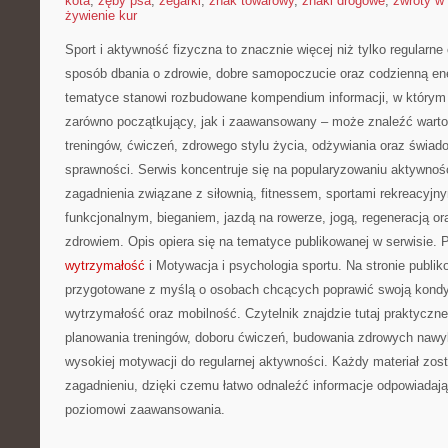
kota
,
zęby psa
,
zegarki
,
znak towarowy
,
znaki drogowe
,
zwroty w 
żywienie kur
Sport i aktywność fizyczna to znacznie więcej niż tylko regularne 
sposób dbania o zdrowie, dobre samopoczucie oraz codzienną ene
tematyce stanowi rozbudowane kompendium informacji, w którym 
zarówno początkujący, jak i zaawansowany – może znaleźć warto
treningów, ćwiczeń, zdrowego stylu życia, odżywiania oraz świad
sprawności. Serwis koncentruje się na popularyzowaniu aktywnośc
zagadnienia związane z siłownią, fitnessem, sportami rekreacyjny
funkcjonalnym, bieganiem, jazdą na rowerze, jogą, regeneracją 
zdrowiem. Opis opiera się na tematyce publikowanej w serwisie.
wytrzymałość
i Motywacja i psychologia sportu. Na stronie publik
przygotowane z myślą o osobach chcących poprawić swoją kondyc
wytrzymałość oraz mobilność. Czytelnik znajdzie tutaj praktycz
planowania treningów, doboru ćwiczeń, budowania zdrowych naw
wysokiej motywacji do regularnej aktywności. Każdy materiał zo
zagadnieniu, dzięki czemu łatwo odnaleźć informacje odpowiadaj
poziomowi zaawansowania.