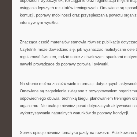
odpowiedni wypoczynek, rozciąganie oraz regeneracja mięśni ma
osiągania lepszych rezultatów treningowych. Omawiane są sposo
kontuzji, poprawy mobilności oraz przyspieszania powrotu organi
intensywnym wysiłku.
Znaczącą część materiałów stanowią również publikacje dotyczą
Czytelnik może dowiedzieć się, jak wyznaczać realistyczne cele
regularność ćwiczeń, radzić sobie z chwilowymi spadkami motywa
nawyki prowadzące do poprawy zdrowia i sylwetki.
Na stronie można znaleźć wiele informacji dotyczących aktywnoś
Omawiane są zagadnienia związane z przygotowaniem organizmu
odpowiedniego obuwia, techniką biegu, planowaniem treningów or
organizmu. Nie brakuje również porad dotyczących aktywności na
wykorzystywania naturalnych warunków do poprawy kondycji.
Serwis opisuje również tematykę jazdy na rowerze. Publikowane 