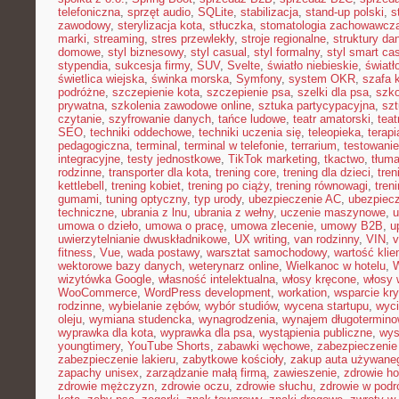
telefoniczna
,
sprzęt audio
,
SQLite
,
stabilizacja
,
stand-up polski
,
s
zawodowy
,
sterylizacja kota
,
stłuczka
,
stomatologia zachowawcz
marki
,
streaming
,
stres przewlekły
,
stroje regionalne
,
struktury da
domowe
,
styl biznesowy
,
styl casual
,
styl formalny
,
styl smart ca
stypendia
,
sukcesja firmy
,
SUV
,
Svelte
,
światło niebieskie
,
światł
świetlica wiejska
,
świnka morska
,
Symfony
,
system OKR
,
szafa 
podróżne
,
szczepienie kota
,
szczepienie psa
,
szelki dla psa
,
szk
prywatna
,
szkolenia zawodowe online
,
sztuka partycypacyjna
,
szt
czytanie
,
szyfrowanie danych
,
tańce ludowe
,
teatr amatorski
,
teat
SEO
,
techniki oddechowe
,
techniki uczenia się
,
teleopieka
,
terapi
pedagogiczna
,
terminal
,
terminal w telefonie
,
terrarium
,
testowani
integracyjne
,
testy jednostkowe
,
TikTok marketing
,
tkactwo
,
tłuma
rodzinne
,
transporter dla kota
,
trening core
,
trening dla dzieci
,
tren
kettlebell
,
trening kobiet
,
trening po ciąży
,
trening równowagi
,
tren
gumami
,
tuning optyczny
,
typ urody
,
ubezpieczenie AC
,
ubezpiec
techniczne
,
ubrania z lnu
,
ubrania z wełny
,
uczenie maszynowe
,
u
umowa o dzieło
,
umowa o pracę
,
umowa zlecenie
,
umowy B2B
,
u
uwierzytelnianie dwuskładnikowe
,
UX writing
,
van rodzinny
,
VIN
,
v
fitness
,
Vue
,
wada postawy
,
warsztat samochodowy
,
wartość klie
wektorowe bazy danych
,
weterynarz online
,
Wielkanoc w hotelu
,
W
wizytówka Google
,
własność intelektualna
,
włosy kręcone
,
włosy 
WooCommerce
,
WordPress development
,
workation
,
wsparcie kr
rodzinne
,
wybielanie zębów
,
wybór studiów
,
wycena startupu
,
wyci
oleju
,
wymiana studencka
,
wynagrodzenia
,
wynajem długotermino
wyprawka dla kota
,
wyprawka dla psa
,
wystąpienia publiczne
,
wys
youngtimery
,
YouTube Shorts
,
zabawki węchowe
,
zabezpieczenie 
zabezpieczenie lakieru
,
zabytkowe kościoły
,
zakup auta używane
zapachy unisex
,
zarządzanie małą firmą
,
zawieszenie
,
zdrowie h
zdrowie mężczyzn
,
zdrowie oczu
,
zdrowie słuchu
,
zdrowie w podr