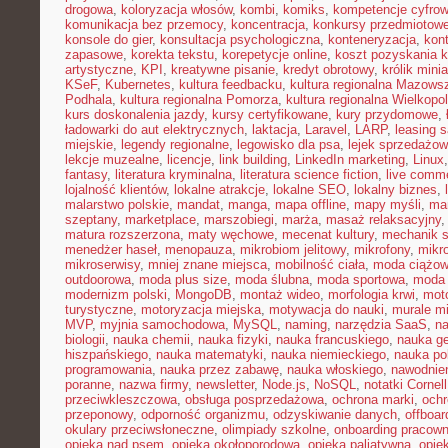
drogowa
,
koloryzacja włosów
,
kombi
,
komiks
,
kompetencje cyfro
komunikacja bez przemocy
,
koncentracja
,
konkursy przedmiotow
konsole do gier
,
konsultacja psychologiczna
,
konteneryzacja
,
kon
zapasowe
,
korekta tekstu
,
korepetycje online
,
koszt pozyskania k
artystyczne
,
KPI
,
kreatywne pisanie
,
kredyt obrotowy
,
królik mini
KSeF
,
Kubernetes
,
kultura feedbacku
,
kultura regionalna Mazows
Podhala
,
kultura regionalna Pomorza
,
kultura regionalna Wielkopol
kurs doskonalenia jazdy
,
kursy certyfikowane
,
kury przydomowe
,
ładowarki do aut elektrycznych
,
laktacja
,
Laravel
,
LARP
,
leasing 
miejskie
,
legendy regionalne
,
legowisko dla psa
,
lejek sprzedażow
lekcje muzealne
,
licencje
,
link building
,
LinkedIn marketing
,
Linux
fantasy
,
literatura kryminalna
,
literatura science fiction
,
live comm
lojalność klientów
,
lokalne atrakcje
,
lokalne SEO
,
lokalny biznes
,
malarstwo polskie
,
mandat
,
manga
,
mapa offline
,
mapy myśli
,
mar
szeptany
,
marketplace
,
marszobiegi
,
marża
,
masaż relaksacyjny
matura rozszerzona
,
maty węchowe
,
mecenat kultury
,
mechanik 
menedżer haseł
,
menopauza
,
mikrobiom jelitowy
,
mikrofony
,
mikr
mikroserwisy
,
mniej znane miejsca
,
mobilność ciała
,
moda ciążo
outdoorowa
,
moda plus size
,
moda ślubna
,
moda sportowa
,
moda 
modernizm polski
,
MongoDB
,
montaż wideo
,
morfologia krwi
,
moto
turystyczne
,
motoryzacja miejska
,
motywacja do nauki
,
murale mi
MVP
,
myjnia samochodowa
,
MySQL
,
naming
,
narzędzia SaaS
,
na
biologii
,
nauka chemii
,
nauka fizyki
,
nauka francuskiego
,
nauka ge
hiszpańskiego
,
nauka matematyki
,
nauka niemieckiego
,
nauka po
programowania
,
nauka przez zabawę
,
nauka włoskiego
,
nawodnie
poranne
,
nazwa firmy
,
newsletter
,
Node.js
,
NoSQL
,
notatki Cornell
przeciwkleszczowa
,
obsługa posprzedażowa
,
ochrona marki
,
ochr
przeponowy
,
odporność organizmu
,
odzyskiwanie danych
,
offboar
okulary przeciwsłoneczne
,
olimpiady szkolne
,
onboarding pracown
opieka nad psem
,
opieka okołoporodowa
,
opieka paliatywna
,
opie