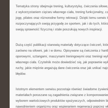
Tematyka strony obejmuje trening, kulturystykę, ćwiczenia siłowe
z wykorzystaniem ciężaru własnego ciała, trening funkcjonalny, car
jogę, pilates oraz różnorodne formy rekreacji. Dzięki temu serwis 
rozpoczynających swoją przygodę ze sportem, jak i do tych, którzy
swoją sprawność fizyczną i stale poszukują nowych inspiracji.
Dużą część publikacji stanowią materiały dotyczące ćwiczeń, k
zarówno na siłowni, jak i w domu. Opisywane są ćwiczenia z hant
oporowymi, sztangami, maszynami treningowymi oraz treningi wy
własnego ciała. Czytelnik może dowiedzieć się, jak poprawnie 
ruchy, jakie mięśnie angażują dane ćwiczenia oraz jak unikać naj
błędów.
Istotnym elementem serwisu pozostaje również świadome żywien
materiałach poruszane są zagadnienia związane z komponowanie
wyborem wartościowych produktów spożywczych, odpowiednim b
nawodnieniem organizmu oraz wspieraniem regeneracji poprzez wł