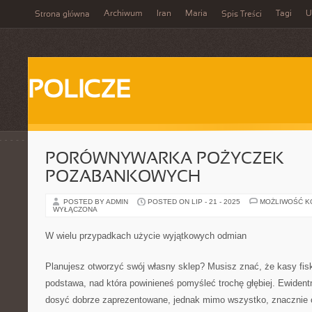
Archiwum
Iran
Maria
Tagi
U
Strona główna
Spis Treści
POLICZE
PORÓWNYWARKA POŻYCZEK
POZABANKOWYCH
POSTED BY ADMIN
POSTED ON LIP - 21 - 2025
MOŻLIWOŚĆ 
WYŁĄCZONA
W wielu przypadkach użycie wyjątkowych odmian
Planujesz otworzyć swój własny sklep? Musisz znać, że kasy fisk
podstawa, nad która powinieneś pomyśleć trochę głębiej. Ewident
dosyć dobrze zaprezentowane, jednak mimo wszystko, znacznie o