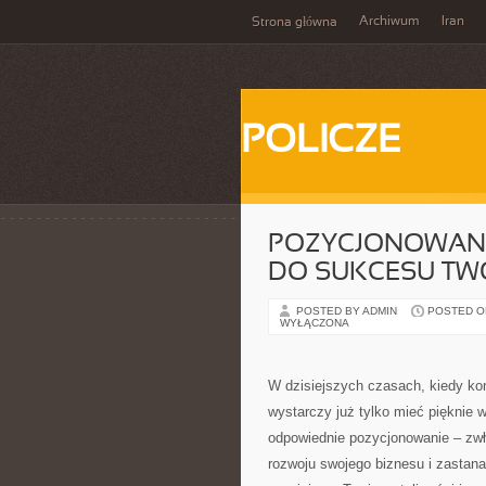
Archiwum
Iran
Strona główna
POLICZE
POZYCJONOWANI
DO SUKCESU TWO
POSTED BY ADMIN
POSTED ON
WYŁĄCZONA
W dzisiejszych czasach, kiedy kon
wystarczy już tylko mieć pięknie 
odpowiednie pozycjonowanie – zw
rozwoju swojego biznesu i zastana