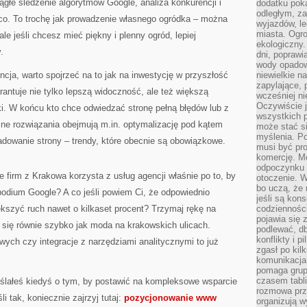
iągłe śledzenie algorytmów Google, analiza konkurencji i
dodatku poka
odległym, z
ąco. To trochę jak prowadzenie własnego ogródka – można
wyjazdów, l
miasta. Ogr
e jeśli chcesz mieć piękny i plenny ogród, lepiej
ekologiczny.
.
dni, poprawi
wody opadow
cja, warto spojrzeć na to jak na inwestycję w przyszłość
niewielkie n
zapylające, 
rantuje nie tylko lepszą widoczność, ale też większą
wcześniej n
Oczywiście j
i. W końcu kto chce odwiedzać stronę pełną błędów lub z
wszystkich 
 rozwiązania obejmują m.in. optymalizację pod kątem
może stać 
myślenia. Po
adowanie strony – trendy, które obecnie są obowiązkowe.
musi być pr
komercję. M
odpoczynku 
e firm z Krakowa korzysta z usług agencji właśnie po to, by
otoczenie. Wł
bo uczą, że 
podium Google? A co jeśli powiem Ci, że odpowiednio
jeśli są kon
ększyć ruch nawet o kilkaset procent? Trzymaj rękę na
codziennośc
pojawia się
ą się równie szybko jak moda na krakowskich ulicach.
podlewać, d
konflikty i 
ych czy integracje z narzędziami analitycznymi to już
zgasł po kil
komunikacja,
pomaga grup
czasem tabl
ślałeś kiedyś o tym, by postawić na kompleksowe wsparcie
rozmowa prz
i tak, koniecznie zajrzyj tutaj:
pozycjonowanie www
organizują 