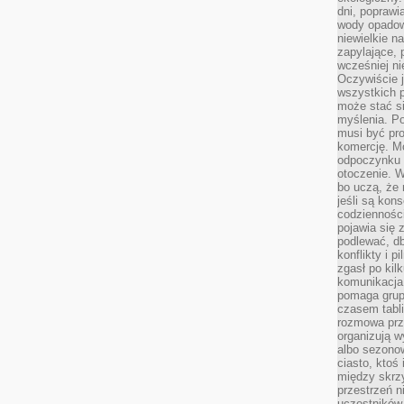
dni, poprawi
wody opadow
niewielkie n
zapylające, 
wcześniej n
Oczywiście j
wszystkich 
może stać 
myślenia. Po
musi być pr
komercję. M
odpoczynku 
otoczenie. Wł
bo uczą, że 
jeśli są kon
codziennośc
pojawia się
podlewać, d
konflikty i 
zgasł po kil
komunikacja,
pomaga grup
czasem tabl
rozmowa prz
organizują 
albo sezono
ciasto, ktoś
między skrzy
przestrzeń n
uczestników 