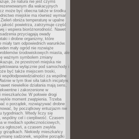
zuje, że natura nie jest czymś
arezerwowanym dla wakacyjnych
ecz może być obecna także w środku
odnictwo miejskie ma również wymiar
 Zieleń obniża temperaturę w upalne
a jakość powietrza, zatrzymuje część
ej i wspiera bioróżnorodność. Nawet
asadzenia przyciągają owady
ptaki i drobne organizmy, które
ie miały tam odpowiednich warunków.
eden mały ogród nie rozwiąże
problemów środowiskowych miasta, ale
się ważnym symbolem zmiany
kazuje, że przestrzeń miejska nie
ojektowana wyłącznie pod samochody i
oże być także miejscem troski,
i współodpowiedzialności za wspólne
aśnie w tym tkwi siła takich inicjatyw,
nawet niewielkie działania mają sens,
sekwentne i zakorzenione w
i mieszkańców. W połowie drogi
 zwykle moment zwątpienia. Trzeba
bać o porządek, rozwiązywać drobne
pilnować, by początkowy entuzjazm nie
ku tygodniach. Wtedy liczy się
 wspólny cel i cierpliwość. Czasem
a w mediach społecznościowych,
ica ogłoszeń, a czasem zwykła
y grządkach. Niekiedy mieszkańcy
wymianę sadzonek, wspólne porządki