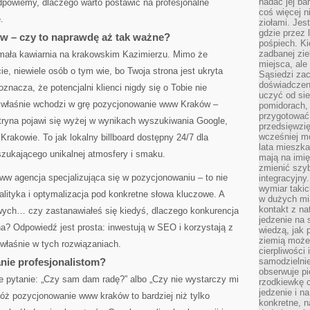
nadać jej bar
dpowiemy, dlaczego warto postawić na profesjonalne
coś więcej n
.
ziołami. Jes
gdzie przez 
 – czy to naprawdę aż tak ważne?
pośpiech. Ki
zadbanej zie
 mała kawiarnia na krakowskim Kazimierzu. Mimo że
miejsca, ale
e, niewiele osób o tym wie, bo Twoja strona jest ukryta
Sąsiedzi za
doświadczen
oznacza, że potencjalni klienci nigdy się o Tobie nie
uczyć od si
u właśnie wchodzi w grę pozycjonowanie www Kraków –
pomidorach, 
przygotować
itryna pojawi się wyżej w wynikach wyszukiwania Google,
przedsięwzię
wcześniej mo
rakowie. To jak lokalny billboard dostępny 24/7 dla
lata mieszka
szukającego unikalnej atmosfery i smaku.
mają na imię
zmienić szybc
ww agencja specjalizująca się w pozycjonowaniu – to nie
integracyjny
wymiar takic
analityka i optymalizacja pod konkretne słowa kluczowe. A
w dużych mi
kontakt z na
ych… czy zastanawiałeś się kiedyś, dlaczego konkurencja
jedzenie na 
a? Odpowiedź jest prosta: inwestują w SEO i korzystają z
wiedzą, jak
ziemią może 
 właśnie w tych rozwiązaniach.
cierpliwości
nie profesjonalistom?
samodzielnie
obserwuje pi
e pytanie: „Czy sam dam radę?” albo „Czy nie wystarczy mi
rzodkiewkę c
jedzenie i n
óż pozycjonowanie www kraków to bardziej niż tylko
konkretne, 