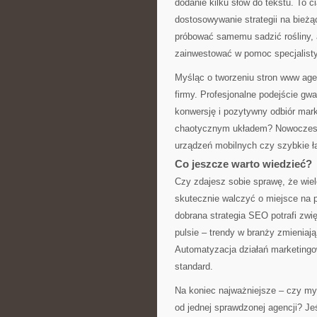
dodanie kilku słów do tekstu. To c
dostosowywanie strategii na bież
próbować samemu sadzić rośliny, al
zainwestować w pomoc specjalisty
Myśląc o tworzeniu stron www agen
firmy. Profesjonalne podejście gwa
konwersję i pozytywny odbiór mark
chaotycznym układem? Nowoczesne
urządzeń mobilnych czy szybkie ł
Co jeszcze warto wiedzieć?
Czy zdajesz sobie sprawę, że wiel
skutecznie walczyć o miejsce na 
dobrana strategia SEO potrafi zwi
pulsie – trendy w branży zmieniaj
Automatyzacja działań marketingow
standard.
Na koniec najważniejsze – czy my
od jednej sprawdzonej agencji? Jeśl