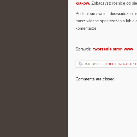
kraków
. Zobaczysz różnicę od pie
Podziel się swoimi doświadczeniam
masz własne spostrzeżenia lub ci
komentarze.
Sprawdź
tworzenie stron www
CATEGORIES:
KOLEJ I INFRASTR
Comments are closed.