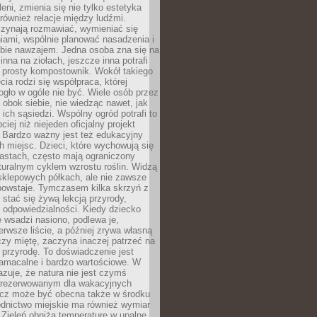
leni, zmienia się nie tylko estetyka
 również relacje między ludźmi.
czynają rozmawiać, wymieniać się
iami, wspólnie planować nasadzenia i
ebie nawzajem. Jedna osoba zna się na
inna na ziołach, jeszcze inna potrafi
 prosty kompostownik. Wokół takiego
cia rodzi się współpraca, której
gło w ogóle nie być. Wiele osób przez
 obok siebie, nie wiedząc nawet, jak
 ich sąsiedzi. Wspólny ogród potrafi to
iej niż niejeden oficjalny projekt
. Bardzo ważny jest też edukacyjny
h miejsc. Dzieci, które wychowują się
astach, często mają ograniczony
turalnym cyklem wzrostu roślin. Widzą
sklepowych półkach, ale nie zawsze
 powstaje. Tymczasem kilka skrzyń z
stać się żywą lekcją przyrody,
 i odpowiedzialności. Kiedy dziecko
 wsadzi nasiono, podlewa je,
erwsze liście, a później zrywa własną
zy miętę, zaczyna inaczej patrzeć na
a przyrodę. To doświadczenie jest
namacalne i bardzo wartościowe. W
zuje, że natura nie jest czymś
arezerwowanym dla wakacyjnych
ecz może być obecna także w środku
odnictwo miejskie ma również wymiar
 Zieleń obniża temperaturę w upalne