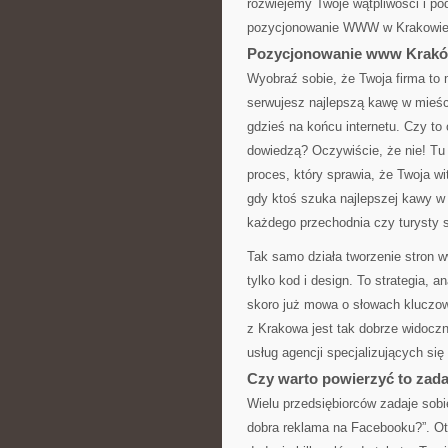
rozwiejemy Twoje wątpliwości i po
pozycjonowanie WWW w Krakowie
Pozycjonowanie www Kraków
Wyobraź sobie, że Twoja firma to
serwujesz najlepszą kawę w mieści
gdzieś na końcu internetu. Czy to 
dowiedzą? Oczywiście, że nie! T
proces, który sprawia, że Twoja w
gdy ktoś szuka najlepszej kawy w K
każdego przechodnia czy turysty 
Tak samo działa tworzenie stron w
tylko kod i design. To strategia, 
skoro już mowa o słowach kluczow
z Krakowa jest tak dobrze widoczn
usług agencji specjalizujących się
Czy warto powierzyć to zada
Wielu przedsiębiorców zadaje sobi
dobra reklama na Facebooku?”. Ot