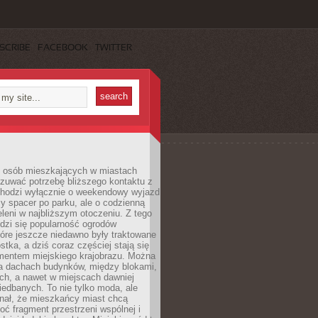
SCRIBE
FACEBOOK
TWITTER
j osób mieszkających w miastach
zuwać potrzebę bliższego kontaktu z
 chodzi wyłącznie o weekendowy wyjazd
y spacer po parku, ale o codzienną
leni w najbliższym otoczeniu. Z tego
odzi się popularność ogrodów
tóre jeszcze niedawno były traktowane
stka, a dziś coraz częściej stają się
entem miejskiego krajobrazu. Można
na dachach budynków, między blokami,
ch, a nawet w miejscach dawniej
iedbanych. To nie tylko moda, ale
nał, że mieszkańcy miast chcą
ć fragment przestrzeni wspólnej i