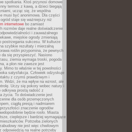
we spotkania. Ktoś przynosi domowe
 inny termos z kawą, a dzieci biegają
niami, ucząc się, że wspólna
ie musi być anonimowa. Dla części
ogród staje się ważniejszy niż
um internetowe
bo zamiast
ch rozmów daje realne doświadczenie
odpowiedzialności i zauważalnego
iekawe, miejskie ogrody zmieniają
b postrzegania sukcesu. W kulturze
na szybkie rezultaty i mierzalną
prawa roślin przypomina, że pewnych
 da się przyspieszyć. Nasiono
zasu, ziemia wymaga troski, pogoda
a, a plon nie zawsze jest
y. Mimo to właśnie w tej powolności
ęboka satysfakcja. Człowiek odzyskuje
ntaktu z czymś prawdziwym i
. Widzi, że ma wpływ na wzrost, ale
ntrolę. Uczy się pokory wobec natury i
 odkrywa prostą radość z
 życia. To doświadczenie jest
 cenne dla osób przemęczonych
pem, ciągłą presją i nadmiarem
przyszłości znaczenie ogrodów
awdopodobnie będzie rosło. Miasta
stsze, cieplejsze i bardziej wymagające
 mieszkańców. Potrzeba zielonych
zabudowy nie jest więc chwilowym
z odpowiedzią na realne potrzeby