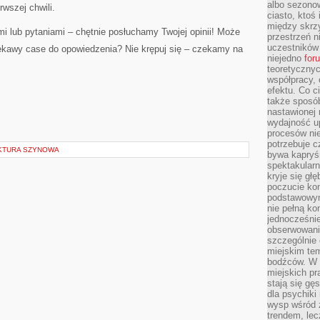
albo sezono
rwszej chwili.
ciasto, ktoś
między skrzy
i lub pytaniami – chętnie posłuchamy Twojej opinii! Może
przestrzeń n
uczestników 
ekawy case do opowiedzenia? Nie krępuj się – czekamy na
niejedno
for
teoretyczny
współpracy, 
efektu. Co c
także sposó
nastawionej 
wydajność u
procesów nie
potrzebuje c
UKTURA SZYNOWA
bywa kapryśn
spektakularn
kryje się gł
poczucie ko
podstawowym
nie pełną ko
jednocześnie
obserwowania
szczególnie
miejskim tem
bodźców. W 
miejskich pr
stają się gę
dla psychiki
wysp wśród 
trendem, lec