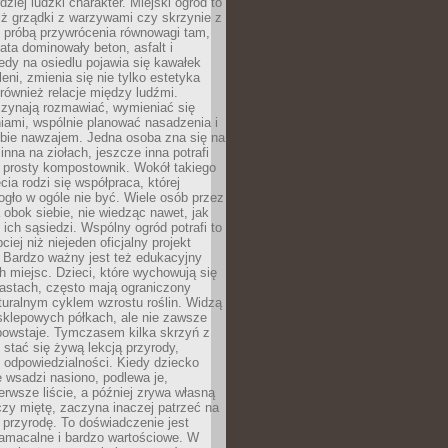
dziej ludzki charakter. Miejski ogród to
iż grządki z warzywami czy skrzynie z
t próbą przywrócenia równowagi tam,
lata dominowały beton, asfalt i
edy na osiedlu pojawia się kawałek
leni, zmienia się nie tylko estetyka
 również relacje między ludźmi.
czynają rozmawiać, wymieniać się
iami, wspólnie planować nasadzenia i
ebie nawzajem. Jedna osoba zna się na
inna na ziołach, jeszcze inna potrafi
 prosty kompostownik. Wokół takiego
cia rodzi się współpraca, której
gło w ogóle nie być. Wiele osób przez
 obok siebie, nie wiedząc nawet, jak
 ich sąsiedzi. Wspólny ogród potrafi to
iej niż niejeden oficjalny projekt
. Bardzo ważny jest też edukacyjny
h miejsc. Dzieci, które wychowują się
astach, często mają ograniczony
turalnym cyklem wzrostu roślin. Widzą
sklepowych półkach, ale nie zawsze
 powstaje. Tymczasem kilka skrzyń z
stać się żywą lekcją przyrody,
 i odpowiedzialności. Kiedy dziecko
 wsadzi nasiono, podlewa je,
erwsze liście, a później zrywa własną
zy miętę, zaczyna inaczej patrzeć na
a przyrodę. To doświadczenie jest
namacalne i bardzo wartościowe. W