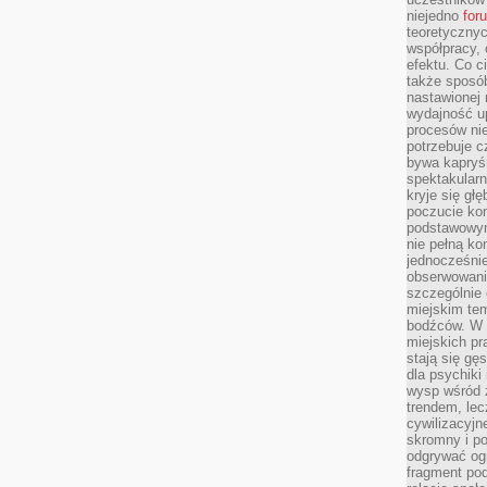
niejedno
for
teoretyczny
współpracy, 
efektu. Co c
także sposó
nastawionej 
wydajność u
procesów nie
potrzebuje c
bywa kapryśn
spektakularn
kryje się gł
poczucie ko
podstawowym
nie pełną ko
jednocześnie
obserwowania
szczególnie
miejskim tem
bodźców. W 
miejskich pr
stają się gę
dla psychiki
wysp wśród 
trendem, lec
cywilizacyjn
skromny i po
odgrywać ogr
fragment pod