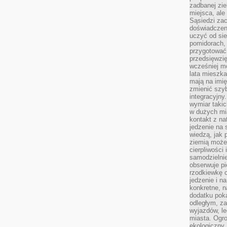
zadbanej zie
miejsca, ale
Sąsiedzi za
doświadczen
uczyć od si
pomidorach, 
przygotować
przedsięwzię
wcześniej mo
lata mieszka
mają na imię
zmienić szybc
integracyjny
wymiar takic
w dużych mi
kontakt z na
jedzenie na 
wiedzą, jak
ziemią może 
cierpliwości
samodzielnie
obserwuje pi
rzodkiewkę c
jedzenie i n
konkretne, 
dodatku poka
odległym, z
wyjazdów, l
miasta. Ogr
ekologiczny.