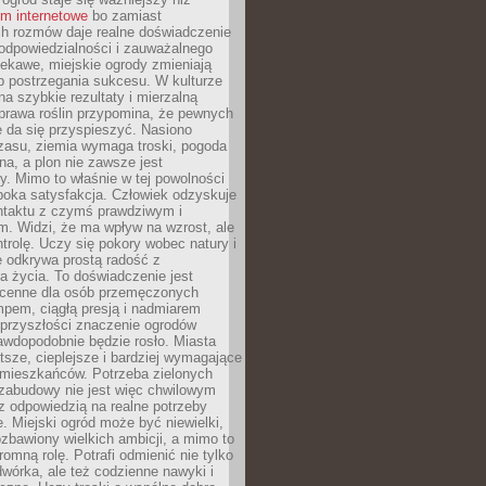
um internetowe
bo zamiast
ch rozmów daje realne doświadczenie
odpowiedzialności i zauważalnego
iekawe, miejskie ogrody zmieniają
b postrzegania sukcesu. W kulturze
na szybkie rezultaty i mierzalną
prawa roślin przypomina, że pewnych
 da się przyspieszyć. Nasiono
zasu, ziemia wymaga troski, pogoda
a, a plon nie zawsze jest
y. Mimo to właśnie w tej powolności
ęboka satysfakcja. Człowiek odzyskuje
ntaktu z czymś prawdziwym i
. Widzi, że ma wpływ na wzrost, ale
ntrolę. Uczy się pokory wobec natury i
 odkrywa prostą radość z
 życia. To doświadczenie jest
 cenne dla osób przemęczonych
pem, ciągłą presją i nadmiarem
przyszłości znaczenie ogrodów
awdopodobnie będzie rosło. Miasta
stsze, cieplejsze i bardziej wymagające
 mieszkańców. Potrzeba zielonych
zabudowy nie jest więc chwilowym
z odpowiedzią na realne potrzeby
e. Miejski ogród może być niewielki,
zbawiony wielkich ambicji, a mimo to
omną rolę. Potrafi odmienić nie tylko
wórka, ale też codzienne nawyki i