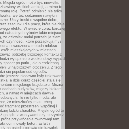
e. Miejski ogród może być niewielki,
zbawiony wielkich ambicji, a mimo to
omną rolę. Potrafi odmienić nie tylko
wórka, ale też codzienne nawyki i
eczne. Uczy troski o wspólne dobro,
 oraz szacunku dla pracy, która nie daje
wego efektu. W świecie coraz bardziej
od naturalnych rytmów takie miejsca
, że człowiek nadal potrzebuje ziemi,
stych czynności, które porządkują myśli
iejedna nowoczesna metoda relaksu.
j osób mieszkających w miastach
zuwać potrzebę bliższego kontaktu z
 chodzi wyłącznie o weekendowy wyjazd
y spacer po parku, ale o codzienną
leni w najbliższym otoczeniu. Z tego
odzi się popularność ogrodów
tóre jeszcze niedawno były traktowane
stka, a dziś coraz częściej stają się
entem miejskiego krajobrazu. Można
na dachach budynków, między blokami,
ch, a nawet w miejscach dawniej
iedbanych. To nie tylko moda, ale
nał, że mieszkańcy miast chcą
ć fragment przestrzeni wspólnej i
dziej ludzki charakter. Miejski ogród to
iż grządki z warzywami czy skrzynie z
t próbą przywrócenia równowagi tam,
lata dominowały beton, asfalt i
edy na osiedlu pojawia się kawałek