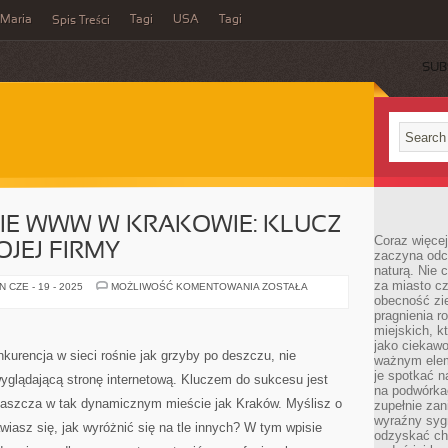
Maria
Tagi
USA
Tagi
Spis Treści
SUB
E WWW W KRAKOWIE: KLUCZ
Coraz więce
JEJ FIRMY
zaczyna odc
naturą. Nie
za miasto cz
POZYCJONOWANIE
 CZE - 19 - 2025
MOŻLIWOŚĆ KOMENTOWANIA
ZOSTAŁA
WWW
obecność zie
W
pragnienia r
KRAKOWIE:
miejskich, k
KLUCZ
DO
jako ciekawo
SUKCESU
kurencja w sieci rośnie jak grzyby po deszczu, nie
ważnym elem
TWOJEJ
FIRMY
je spotkać 
wyglądającą stronę internetową. Kluczem do sukcesu jest
na podwórka
łaszcza w tak dynamicznym mieście jak Kraków. Myślisz o
zupełnie zan
wyraźny syg
wiasz się, jak wyróżnić się na tle innych? W tym wpisie
odzyskać cho