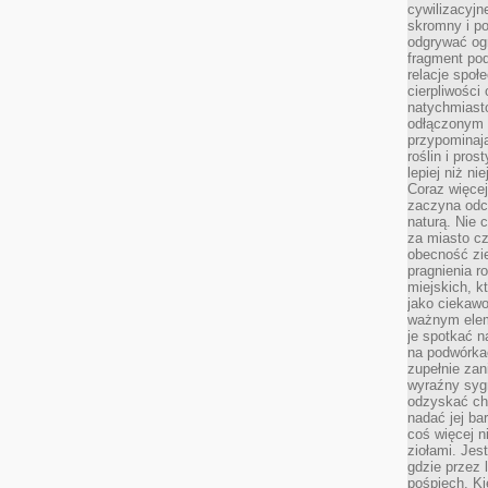
cywilizacyjn
skromny i po
odgrywać ogr
fragment pod
relacje społ
cierpliwości
natychmiasto
odłączonym 
przypominają
roślin i pro
lepiej niż n
Coraz więce
zaczyna odc
naturą. Nie
za miasto cz
obecność zie
pragnienia r
miejskich, k
jako ciekawo
ważnym elem
je spotkać 
na podwórka
zupełnie zan
wyraźny syg
odzyskać cho
nadać jej bar
coś więcej n
ziołami. Jes
gdzie przez 
pośpiech. Ki