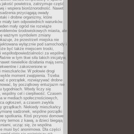
a jakość powietrza, zatrzymuje część
ej i wspiera bioróżnorodność. Nawet
asadzenia przyciągają owady
ptaki i drobne organizmy, które
ie miały tam odpowiednich warunków.
eden mały ogród nie rozwiąże
problemów środowiskowych miasta, ale
się ważnym symbolem zmiany
kazuje, że przestrzeń miejska nie
ojektowana wyłącznie pod samochody i
oże być także miejscem troski,
i współodpowiedzialności za wspólne
aśnie w tym tkwi siła takich inicjatyw,
nawet niewielkie działania mają sens,
sekwentne i zakorzenione w
i mieszkańców. W połowie drogi
 zwykle moment zwątpienia. Trzeba
bać o porządek, rozwiązywać drobne
pilnować, by początkowy entuzjazm nie
ku tygodniach. Wtedy liczy się
 wspólny cel i cierpliwość. Czasem
a w mediach społecznościowych,
ica ogłoszeń, a czasem zwykła
y grządkach. Niekiedy mieszkańcy
wymianę sadzonek, wspólne porządki
we spotkania. Ktoś przynosi domowe
 inny termos z kawą, a dzieci biegają
niami, ucząc się, że wspólna
ie musi być anonimowa. Dla części
ogród staje się ważniejszy niż