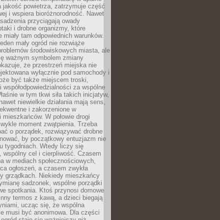
a jakość powietrza, zatrzymuje część
ej i wspiera bioróżnorodność. Nawet
asadzenia przyciągają owady
ptaki i drobne organizmy, które
ie miały tam odpowiednich warunków.
eden mały ogród nie rozwiąże
problemów środowiskowych miasta, ale
się ważnym symbolem zmiany
kazuje, że przestrzeń miejska nie
ojektowana wyłącznie pod samochody i
oże być także miejscem troski,
i współodpowiedzialności za wspólne
aśnie w tym tkwi siła takich inicjatyw,
nawet niewielkie działania mają sens,
sekwentne i zakorzenione w
i mieszkańców. W połowie drogi
 zwykle moment zwątpienia. Trzeba
bać o porządek, rozwiązywać drobne
pilnować, by początkowy entuzjazm nie
ku tygodniach. Wtedy liczy się
 wspólny cel i cierpliwość. Czasem
a w mediach społecznościowych,
ica ogłoszeń, a czasem zwykła
y grządkach. Niekiedy mieszkańcy
wymianę sadzonek, wspólne porządki
we spotkania. Ktoś przynosi domowe
 inny termos z kawą, a dzieci biegają
niami, ucząc się, że wspólna
ie musi być anonimowa. Dla części
ogród staje się ważniejszy niż