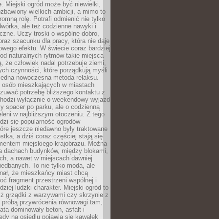
e. Miejski ogród może być niewielki,
zbawiony wielkich ambicji, a mimo to
omną rolę. Potrafi odmienić nie tylko
wórka, ale też codzienne nawyki i
eczne. Uczy troski o wspólne dobro,
 oraz szacunku dla pracy, która nie daje
wego efektu. W świecie coraz bardziej
od naturalnych rytmów takie miejsca
, że człowiek nadal potrzebuje ziemi,
stych czynności, które porządkują myśli
iejedna nowoczesna metoda relaksu.
j osób mieszkających w miastach
zuwać potrzebę bliższego kontaktu z
 chodzi wyłącznie o weekendowy wyjazd
y spacer po parku, ale o codzienną
leni w najbliższym otoczeniu. Z tego
odzi się popularność ogrodów
tóre jeszcze niedawno były traktowane
stka, a dziś coraz częściej stają się
entem miejskiego krajobrazu. Można
na dachach budynków, między blokami,
ch, a nawet w miejscach dawniej
iedbanych. To nie tylko moda, ale
nał, że mieszkańcy miast chcą
ć fragment przestrzeni wspólnej i
dziej ludzki charakter. Miejski ogród to
iż grządki z warzywami czy skrzynie z
t próbą przywrócenia równowagi tam,
lata dominowały beton, asfalt i
edy na osiedlu pojawia się kawałek