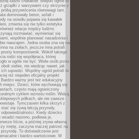
dziej ludzki charakter. Miejski ogród to
iż grządki z warzywami czy skrzynie z
t próbą przywrócenia równowagi tam,
lata dominowały beton, asfalt i
edy na osiedlu pojawia się kawałek
leni, zmienia się nie tylko estetyka
 również relacje między ludźmi.
czynają rozmawiać, wymieniać się
iami, wspólnie planować nasadzenia i
ebie nawzajem. Jedna osoba zna się na
inna na ziołach, jeszcze inna potrafi
 prosty kompostownik. Wokół takiego
cia rodzi się współpraca, której
gło w ogóle nie być. Wiele osób przez
 obok siebie, nie wiedząc nawet, jak
 ich sąsiedzi. Wspólny ogród potrafi to
iej niż niejeden oficjalny projekt
. Bardzo ważny jest też edukacyjny
h miejsc. Dzieci, które wychowują się
astach, często mają ograniczony
turalnym cyklem wzrostu roślin. Widzą
sklepowych półkach, ale nie zawsze
 powstaje. Tymczasem kilka skrzyń z
stać się żywą lekcją przyrody,
 i odpowiedzialności. Kiedy dziecko
 wsadzi nasiono, podlewa je,
erwsze liście, a później zrywa własną
zy miętę, zaczyna inaczej patrzeć na
a przyrodę. To doświadczenie jest
namacalne i bardzo wartościowe. W