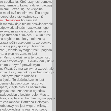
we spotkania. Ktoś przynosi domowe
 inny termos z kawą, a dzieci biegają
niami, ucząc się, że wspólna
ie musi być anonimowa. Dla części
ogród staje się ważniejszy niż
um internetowe
bo zamiast
ch rozmów daje realne doświadczenie
odpowiedzialności i zauważalnego
iekawe, miejskie ogrody zmieniają
b postrzegania sukcesu. W kulturze
na szybkie rezultaty i mierzalną
prawa roślin przypomina, że pewnych
 da się przyspieszyć. Nasiono
zasu, ziemia wymaga troski, pogoda
a, a plon nie zawsze jest
y. Mimo to właśnie w tej powolności
ęboka satysfakcja. Człowiek odzyskuje
ntaktu z czymś prawdziwym i
. Widzi, że ma wpływ na wzrost, ale
ntrolę. Uczy się pokory wobec natury i
 odkrywa prostą radość z
 życia. To doświadczenie jest
 cenne dla osób przemęczonych
pem, ciągłą presją i nadmiarem
przyszłości znaczenie ogrodów
awdopodobnie będzie rosło. Miasta
stsze, cieplejsze i bardziej wymagające
 mieszkańców. Potrzeba zielonych
zabudowy nie jest więc chwilowym
z odpowiedzią na realne potrzeby