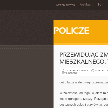
Archiwum
Iran
Strona główna
POLICZE
PRZEWIDUJĄC Z
MIESZKALNEGO,
POSTED BY ADMIN
POSTED ON
WYŁĄCZONA
dużo ludzi wiele uwagi przeznacza
W zależności od tego, w jakim mie
koszt transportu rzeczy. Porządnie
dostępnych usług i przyrównać ce