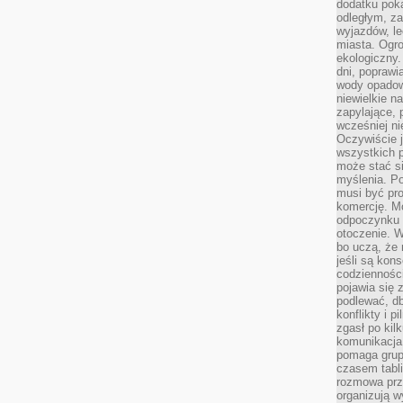
dodatku poka
odległym, z
wyjazdów, l
miasta. Ogr
ekologiczny.
dni, poprawi
wody opadow
niewielkie n
zapylające, 
wcześniej n
Oczywiście j
wszystkich 
może stać 
myślenia. Po
musi być pr
komercję. M
odpoczynku 
otoczenie. Wł
bo uczą, że 
jeśli są kon
codziennośc
pojawia się
podlewać, d
konflikty i 
zgasł po kil
komunikacja,
pomaga grup
czasem tabl
rozmowa prz
organizują 