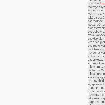
niejedno
for
teoretyczny
współpracy, 
efektu. Co c
także sposó
nastawionej 
wydajność u
procesów nie
potrzebuje c
bywa kapryśn
spektakularn
kryje się gł
poczucie ko
podstawowym
nie pełną ko
jednocześnie
obserwowania
szczególnie
miejskim tem
bodźców. W 
miejskich pr
stają się gę
dla psychiki
wysp wśród 
trendem, lec
cywilizacyjn
skromny i po
odgrywać ogr
fragment pod