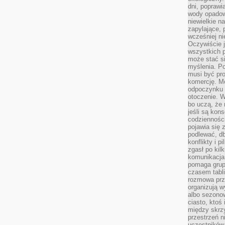
dni, poprawi
wody opadow
niewielkie n
zapylające, 
wcześniej n
Oczywiście j
wszystkich 
może stać 
myślenia. Po
musi być pr
komercję. M
odpoczynku 
otoczenie. Wł
bo uczą, że 
jeśli są kon
codziennośc
pojawia się
podlewać, d
konflikty i 
zgasł po kil
komunikacja,
pomaga grup
czasem tabl
rozmowa prz
organizują 
albo sezono
ciasto, ktoś
między skrzy
przestrzeń n
uczestników 