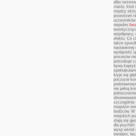
albo sezono
ciasto, ktoś
między skrzy
przestrzeń n
uczestników 
niejedno
for
teoretyczny
współpracy, 
efektu. Co c
także sposó
nastawionej 
wydajność u
procesów nie
potrzebuje c
bywa kapryśn
spektakularn
kryje się gł
poczucie ko
podstawowym
nie pełną ko
jednocześnie
obserwowania
szczególnie
miejskim tem
bodźców. W 
miejskich pr
stają się gę
dla psychiki
wysp wśród 
trendem, lec