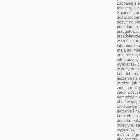
zadbanej zie
miejsca, ale
Sąsiedzi za
doświadczen
uczyć od si
pomidorach, 
przygotować
przedsięwzię
wcześniej mo
lata mieszka
mają na imię
zmienić szybc
integracyjny
wymiar takic
w dużych mi
kontakt z na
jedzenie na 
wiedzą, jak
ziemią może 
cierpliwości
samodzielnie
obserwuje pi
rzodkiewkę c
jedzenie i n
konkretne, 
dodatku poka
odległym, z
wyjazdów, l
miasta. Ogr
ekologiczny.