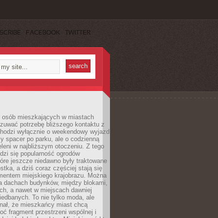
SCRIBE
FACEBOOK
TWITTER
j osób mieszkających w miastach
zuwać potrzebę bliższego kontaktu z
 chodzi wyłącznie o weekendowy wyjazd
y spacer po parku, ale o codzienną
leni w najbliższym otoczeniu. Z tego
odzi się popularność ogrodów
tóre jeszcze niedawno były traktowane
stka, a dziś coraz częściej stają się
entem miejskiego krajobrazu. Można
na dachach budynków, między blokami,
ch, a nawet w miejscach dawniej
iedbanych. To nie tylko moda, ale
nał, że mieszkańcy miast chcą
ć fragment przestrzeni wspólnej i