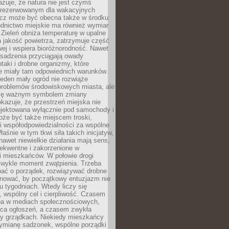
zuje, że natura nie jest czymś
arezerwowanym dla wakacyjnych
ecz może być obecna także w środku
odnictwo miejskie ma również wymiar
 Zieleń obniża temperaturę w upalne
a jakość powietrza, zatrzymuje część
ej i wspiera bioróżnorodność. Nawet
asadzenia przyciągają owady
ptaki i drobne organizmy, które
ie miały tam odpowiednich warunków.
eden mały ogród nie rozwiąże
problemów środowiskowych miasta, ale
się ważnym symbolem zmiany
kazuje, że przestrzeń miejska nie
ojektowana wyłącznie pod samochody i
oże być także miejscem troski,
i współodpowiedzialności za wspólne
aśnie w tym tkwi siła takich inicjatyw,
nawet niewielkie działania mają sens,
sekwentne i zakorzenione w
i mieszkańców. W połowie drogi
 zwykle moment zwątpienia. Trzeba
bać o porządek, rozwiązywać drobne
pilnować, by początkowy entuzjazm nie
ku tygodniach. Wtedy liczy się
 wspólny cel i cierpliwość. Czasem
a w mediach społecznościowych,
ica ogłoszeń, a czasem zwykła
y grządkach. Niekiedy mieszkańcy
wymianę sadzonek, wspólne porządki