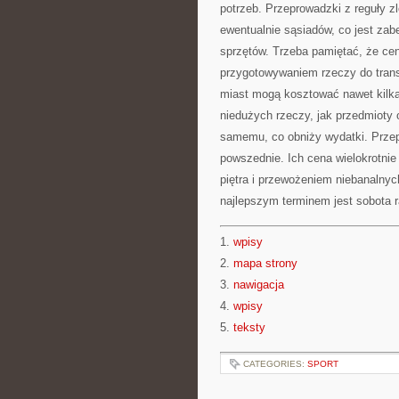
potrzeb. Przeprowadzki z reguły 
ewentualnie sąsiadów, co jest za
sprzętów. Trzeba pamiętać, że cen
przygotowywaniem rzeczy do trans
miast mogą kosztować nawet kilka
niedużych rzeczy, jak przedmioty 
samemu, co obniży wydatki. Przep
powszednie. Ich cena wielokrotni
piętra i przewożeniem niebanalnyc
najlepszym terminem jest sobota r
1.
wpisy
2.
mapa strony
3.
nawigacja
4.
wpisy
5.
teksty
CATEGORIES:
SPORT