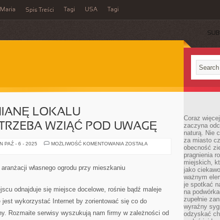
Maria
Tagi
USA
Tagi
Spis Treści
SUB
MIANĘ LOKALU
Coraz więce
 TRZEBA WZIĄĆ POD UWAGĘ
zaczyna odc
naturą. Nie
za miasto cz
PRZEWIDUJĄC
 PAŹ - 6 - 2025
MOŻLIWOŚĆ KOMENTOWANIA
ZOSTAŁA
obecność zie
ZMIANĘ
LOKALU
pragnienia r
MIESZKALNEGO,
miejskich, k
TRZEBA
 aranżacji własnego ogrodu przy mieszkaniu
jako ciekawo
WZIĄĆ
POD
ważnym elem
UWAGĘ
je spotkać 
jscu odnajduje się miejsce docelowe, rośnie bądź maleje
na podwórka
zupełnie zan
 jest wykorzystać Internet by zorientować się co do
wyraźny syg
ny. Rozmaite serwisy wyszukują nam firmy w zależności od
odzyskać cho