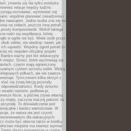
leni, zmienia się nie tylko estetyka
 również relacje między ludźmi.
czynają rozmawiać, wymieniać się
iami, wspólnie planować nasadzenia i
ebie nawzajem. Jedna osoba zna się na
inna na ziołach, jeszcze inna potrafi
 prosty kompostownik. Wokół takiego
cia rodzi się współpraca, której
gło w ogóle nie być. Wiele osób przez
 obok siebie, nie wiedząc nawet, jak
 ich sąsiedzi. Wspólny ogród potrafi to
iej niż niejeden oficjalny projekt
. Bardzo ważny jest też edukacyjny
h miejsc. Dzieci, które wychowują się
astach, często mają ograniczony
turalnym cyklem wzrostu roślin. Widzą
sklepowych półkach, ale nie zawsze
 powstaje. Tymczasem kilka skrzyń z
stać się żywą lekcją przyrody,
 i odpowiedzialności. Kiedy dziecko
 wsadzi nasiono, podlewa je,
erwsze liście, a później zrywa własną
zy miętę, zaczyna inaczej patrzeć na
a przyrodę. To doświadczenie jest
namacalne i bardzo wartościowe. W
zuje, że natura nie jest czymś
arezerwowanym dla wakacyjnych
ecz może być obecna także w środku
odnictwo miejskie ma również wymiar
 Zieleń obniża temperaturę w upalne