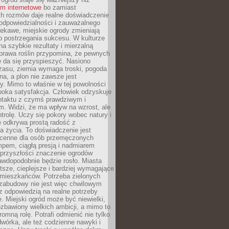
um internetowe
bo zamiast
ch rozmów daje realne doświadczenie
odpowiedzialności i zauważalnego
iekawe, miejskie ogrody zmieniają
b postrzegania sukcesu. W kulturze
na szybkie rezultaty i mierzalną
prawa roślin przypomina, że pewnych
 da się przyspieszyć. Nasiono
zasu, ziemia wymaga troski, pogoda
a, a plon nie zawsze jest
y. Mimo to właśnie w tej powolności
ęboka satysfakcja. Człowiek odzyskuje
ntaktu z czymś prawdziwym i
. Widzi, że ma wpływ na wzrost, ale
ntrolę. Uczy się pokory wobec natury i
 odkrywa prostą radość z
 życia. To doświadczenie jest
 cenne dla osób przemęczonych
pem, ciągłą presją i nadmiarem
przyszłości znaczenie ogrodów
awdopodobnie będzie rosło. Miasta
stsze, cieplejsze i bardziej wymagające
 mieszkańców. Potrzeba zielonych
zabudowy nie jest więc chwilowym
z odpowiedzią na realne potrzeby
e. Miejski ogród może być niewielki,
zbawiony wielkich ambicji, a mimo to
omną rolę. Potrafi odmienić nie tylko
wórka, ale też codzienne nawyki i