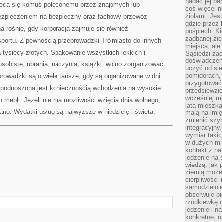
nadać jej bar
zleca się komuś poleconemu przez znajomych lub
coś więcej n
ziołami. Jes
bezpieczeniem na bezpieczny oraz fachowy przewóz
gdzie przez 
a rośnie, gdy korporacja zajmuje się również
pośpiech. Ki
zadbanej zie
portu. Z pewnością przeprowadzki Trójmiasto do innych
miejsca, ale
 tysięcy złotych. Spakowanie wszystkich lekkich i
Sąsiedzi za
doświadczen
osobiste, ubrania, naczynia, książki, wolno zorganizować
uczyć od si
pomidorach, 
rowadzki są o wiele tańsze, gdy są organizowane w dni
przygotować
e podnoszona jest koniecznością wchodzenia na wysokie
przedsięwzię
wcześniej mo
h mebli. Jeżeli nie ma możliwości wzięcia dnia wolnego,
lata mieszka
ano. Wydatki usług są najwyższe w niedzielę i święta.
mają na imię
zmienić szybc
integracyjny
wymiar takic
w dużych mi
kontakt z na
jedzenie na 
wiedzą, jak
ziemią może 
cierpliwości
samodzielnie
obserwuje pi
rzodkiewkę c
jedzenie i n
konkretne, 