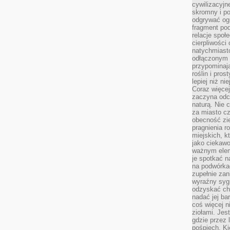
cywilizacyjn
skromny i po
odgrywać ogr
fragment pod
relacje społ
cierpliwości
natychmiasto
odłączonym 
przypominają
roślin i pro
lepiej niż n
Coraz więce
zaczyna odc
naturą. Nie
za miasto cz
obecność zie
pragnienia r
miejskich, k
jako ciekawo
ważnym elem
je spotkać 
na podwórka
zupełnie zan
wyraźny syg
odzyskać cho
nadać jej bar
coś więcej n
ziołami. Jes
gdzie przez 
pośpiech. Ki