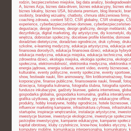
rodzin
,
bezpieczeństwo miejskie
,
big data analizy
,
biodegradowaln
A
,
biznes Azja
,
biznes data-driven
,
biznes edukacyjny
,
biznes eko
biznes lokalny
,
biznes USA
,
biżuteria premium
,
blog literacki
,
bra
osobisty
,
branding wizualny
,
chatboty
,
chmura obliczeniowa firmy
coaching zdrowia
,
content SEO
,
CSR globalny
,
CSR strategie
,
CS
experience
,
cyberbezpieczeństwo domowe
,
cyberbezpieczeństwo
degustacje
,
design firmowy
,
design graficzny
,
design meblarski
,
d
dezynfekcja
,
digital marketing
,
diy artystyczne
,
diy kosmetyki
,
di
wnętrza
,
dobrostan społeczny
,
docelowe profile klientów
,
domowe 
doradztwo dietetyczne
,
doradztwo ogrodnicze
,
druk cyfrowy
,
druka
szkolne
,
e-learning medyczny
,
edukacja artystyczna
,
edukacja ar
finansowa dorosłych
,
edukacja finansowa dzieci
,
edukacja hybry
edukacja medyczna
,
edukacja miejska
,
edukacja techniczna
,
edu
zdrowotna dzieci
,
ekologia miejska
,
ekologia społeczna
,
ekologic
społeczna
,
elektromobilność
,
elektronika medyczna
,
elektronika 
energia jądrowa
,
energia solarna
,
event video
,
eventy biznesowe
,
kulturalne
,
eventy polityczne
,
eventy społeczne
,
eventy sportowe
show
,
festiwale nauki
,
film animowany
,
film krótkometrażowy
,
fin
korporacyjne
,
finanse publiczne
,
finansowanie nauki
,
firewall
,
foto
dziecięca
,
fotografia kulinarna
,
fotografia ślubna
,
fotografia sport
fundusze inkubacyjne
,
gadżety biurowe
,
galeria internetowa
,
globa
gospodarka globalna
,
gospodarka komunalna
,
grafika interaktywn
grafika użytkowa
,
gry edukacyjne mobilne
,
gry edukacyjne offline
produkty
,
hobby kreatywne
,
hobby ogrodnicze
,
hotele biznesowe
,
influencer marketing kampanie
,
infrastruktura cyfrowa
,
infrastrukt
startupów
,
inspiracje wnętrzarskie
,
instalacje artystyczne
,
inwesto
inwestycje biurowe
,
inwestycje ekologiczne
,
inwestycje społeczne
jastrzębie inwestycyjne
,
kampanie edukacyjne
,
kampanie społecz
kapitał obrotowy
,
kluby czytelnicze
,
know-how
,
kodeks etyczny
,
k
komputery mobilne
,
komunikacja interpersonalna
,
komunikatory
,
k