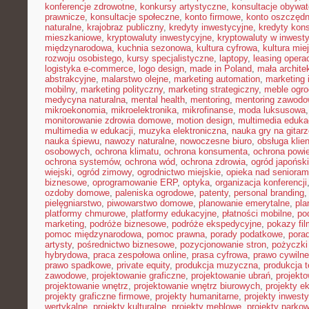
konferencje zdrowotne
,
konkursy artystyczne
,
konsultacje obywat
prawnicze
,
konsultacje społeczne
,
konto firmowe
,
konto oszczęd
naturalne
,
krajobraz publiczny
,
kredyty inwestycyjne
,
kredyty kon
mieszkaniowe
,
kryptowaluty inwestycyjne
,
kryptowaluty w inwest
międzynarodowa
,
kuchnia sezonowa
,
kultura cyfrowa
,
kultura mie
rozwoju osobistego
,
kursy specjalistyczne
,
laptopy
,
leasing opera
logistyka e-commerce
,
logo design
,
made in Poland
,
mała archite
abstrakcyjne
,
malarstwo olejne
,
marketing automation
,
marketing 
mobilny
,
marketing polityczny
,
marketing strategiczny
,
meble ogr
medycyna naturalna
,
mental health
,
mentoring
,
mentoring zawodo
mikroekonomia
,
mikroelektronika
,
mikrofinanse
,
moda luksusowa
monitorowanie zdrowia domowe
,
motion design
,
multimedia eduka
multimedia w edukacji
,
muzyka elektroniczna
,
nauka gry na gitar
nauka śpiewu
,
nawozy naturalne
,
nowoczesne biuro
,
obsługa klien
osobowych
,
ochrona klimatu
,
ochrona konsumenta
,
ochrona powie
ochrona systemów
,
ochrona wód
,
ochrona zdrowia
,
ogród japoński
wiejski
,
ogród zimowy
,
ogrodnictwo miejskie
,
opieka nad senioram
biznesowe
,
oprogramowanie ERP
,
optyka
,
organizacja konferencji
ozdoby domowe
,
paleniska ogrodowe
,
patenty
,
personal branding
pielęgniarstwo
,
piwowarstwo domowe
,
planowanie emerytalne
,
pla
platformy chmurowe
,
platformy edukacyjne
,
płatności mobilne
,
po
marketing
,
podróże biznesowe
,
podróże ekspedycyjne
,
pokazy fi
pomoc międzynarodowa
,
pomoc prawna
,
porady podatkowe
,
pora
artysty
,
pośrednictwo biznesowe
,
pozycjonowanie stron
,
pożyczki
hybrydowa
,
praca zespołowa online
,
prasa cyfrowa
,
prawo cywiln
prawo spadkowe
,
private equity
,
produkcja muzyczna
,
produkcja t
zawodowe
,
projektowanie graficzne
,
projektowanie ubrań
,
projekto
projektowanie wnętrz
,
projektowanie wnętrz biurowych
,
projekty e
projekty graficzne firmowe
,
projekty humanitarne
,
projekty inwest
wertykalne
,
projekty kulturalne
,
projekty meblowe
,
projekty parko