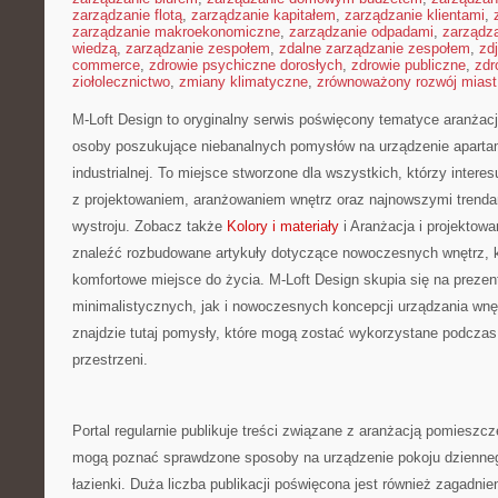
zarządzanie flotą
,
zarządzanie kapitałem
,
zarządzanie klientami
,
zarządzanie makroekonomiczne
,
zarządzanie odpadami
,
zarządz
wiedzą
,
zarządzanie zespołem
,
zdalne zarządzanie zespołem
,
zd
commerce
,
zdrowie psychiczne dorosłych
,
zdrowie publiczne
,
zdr
ziołolecznictwo
,
zmiany klimatyczne
,
zrównoważony rozwój miast
M-Loft Design to oryginalny serwis poświęcony tematyce aranżacji 
osoby poszukujące niebanalnych pomysłów na urządzenie apartam
industrialnej. To miejsce stworzone dla wszystkich, którzy inter
z projektowaniem, aranżowaniem wnętrz oraz najnowszymi trenda
wystroju. Zobacz także
Kolory i materiały
i Aranżacja i projektow
znaleźć rozbudowane artykuły dotyczące nowoczesnych wnętrz, 
komfortowe miejsce do życia. M-Loft Design skupia się na preze
minimalistycznych, jak i nowoczesnych koncepcji urządzania wnę
znajdzie tutaj pomysły, które mogą zostać wykorzystane podczas
przestrzeni.
Portal regularnie publikuje treści związane z aranżacją pomieszcz
mogą poznać sprawdzone sposoby na urządzenie pokoju dziennego
łazienki. Duża liczba publikacji poświęcona jest również zagadn