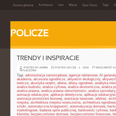
Archiwum
Iran
Maria
Tagi
U
Strona główna
Spis Treści
POLICZE
TRENDY I INSPIRACJE
POSTED BY ADMIN
POSTED ON CZE - 1 - 2026
MOŻLIWOŚĆ K
WYŁĄCZONA
Tagi:
administracja samorządowa
,
agencje reklamowe
,
AI genera
akademia
,
akcesoria ogrodnicze
,
aktywizm ekologiczny
,
aktywizm
twórcza
,
akustyka wnętrz
,
altana
,
altany ogrodowe
,
analityka inte
analiza budżetu
,
analiza cyfrowa
,
analiza ekonomiczna
,
analiza p
analiza prawna
,
analiza prawna nieruchomości
,
analiza sprzedaży
animacje edukacyjne
,
aplikacje dietetyczne
,
aplikacje edukacyjne
aranżacja przestrzeni biurowej
,
aranżacje tarasowe
,
arbitraż
,
archi
miejska
,
architektura miejska nowoczesna
,
architektura ogrodowa
sztuki
,
automatyczna księgowość
,
automatyzacja domowa
,
back
marketingowe
,
badania opinii publicznej
,
bankowość cyfrowa
,
ban
klientów
,
bezpieczeństwo domowe
,
bezpieczeństwo finansowe
,
be