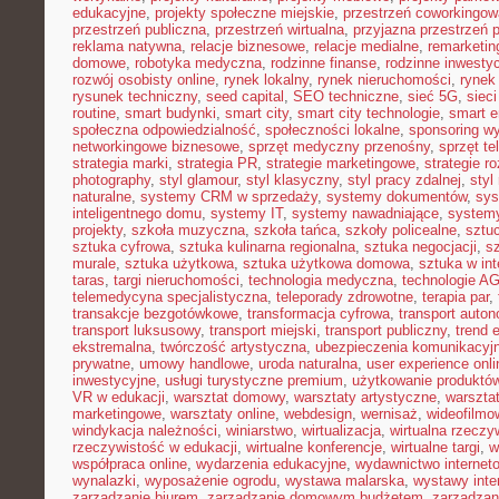
edukacyjne
,
projekty społeczne miejskie
,
przestrzeń coworkingow
przestrzeń publiczna
,
przestrzeń wirtualna
,
przyjazna przestrzeń 
reklama natywna
,
relacje biznesowe
,
relacje medialne
,
remarketin
domowe
,
robotyka medyczna
,
rodzinne finanse
,
rodzinne inwestyc
rozwój osobisty online
,
rynek lokalny
,
rynek nieruchomości
,
rynek
rysunek techniczny
,
seed capital
,
SEO techniczne
,
sieć 5G
,
siec
routine
,
smart budynki
,
smart city
,
smart city technologie
,
smart e
społeczna odpowiedzialność
,
społeczności lokalne
,
sponsoring w
networkingowe biznesowe
,
sprzęt medyczny przenośny
,
sprzęt te
strategia marki
,
strategia PR
,
strategie marketingowe
,
strategie r
photography
,
styl glamour
,
styl klasyczny
,
styl pracy zdalnej
,
styl
naturalne
,
systemy CRM w sprzedaży
,
systemy dokumentów
,
sys
inteligentnego domu
,
systemy IT
,
systemy nawadniające
,
systemy
projekty
,
szkoła muzyczna
,
szkoła tańca
,
szkoły policealne
,
sztuc
sztuka cyfrowa
,
sztuka kulinarna regionalna
,
sztuka negocjacji
,
sz
murale
,
sztuka użytkowa
,
sztuka użytkowa domowa
,
sztuka w int
taras
,
targi nieruchomości
,
technologia medyczna
,
technologie A
telemedycyna specjalistyczna
,
teleporady zdrowotne
,
terapia par
,
transakcje bezgotówkowe
,
transformacja cyfrowa
,
transport auto
transport luksusowy
,
transport miejski
,
transport publiczny
,
trend 
ekstremalna
,
twórczość artystyczna
,
ubezpieczenia komunikacyj
prywatne
,
umowy handlowe
,
uroda naturalna
,
user experience onli
inwestycyjne
,
usługi turystyczne premium
,
użytkowanie produktó
VR w edukacji
,
warsztat domowy
,
warsztaty artystyczne
,
warsztat
marketingowe
,
warsztaty online
,
webdesign
,
wernisaż
,
wideofilmo
windykacja należności
,
winiarstwo
,
wirtualizacja
,
wirtualna rzeczy
rzeczywistość w edukacji
,
wirtualne konferencje
,
wirtualne targi
,
w
współpraca online
,
wydarzenia edukacyjne
,
wydawnictwo internet
wynalazki
,
wyposażenie ogrodu
,
wystawa malarska
,
wystawy inte
zarządzanie biurem
,
zarządzanie domowym budżetem
,
zarządzan