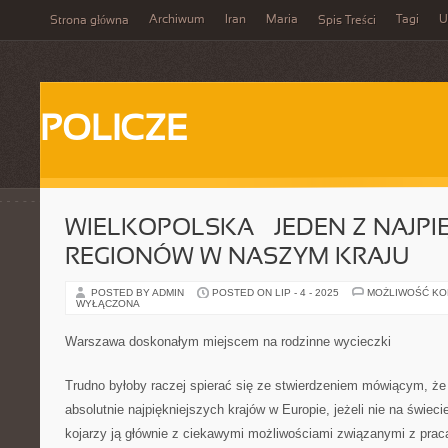
Archiwum
Iran
Maria
Tagi
U
Strona główna
Spis Treści
POLICZE
WIELKOPOLSKA – JEDEN Z NAJPI
REGIONÓW W NASZYM KRAJU
POSTED BY ADMIN
POSTED ON LIP - 4 - 2025
MOŻLIWOŚĆ K
WYŁĄCZONA
Warszawa doskonałym miejscem na rodzinne wycieczki
Trudno byłoby raczej spierać się ze stwierdzeniem mówiącym, że 
absolutnie najpiękniejszych krajów w Europie, jeżeli nie na świeci
kojarzy ją głównie z ciekawymi możliwościami związanymi z prac