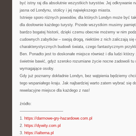
być istny raj dla absolutnie wszystkich turystów. Jej odkrywanie n
jasna od Londynu, stolicy i jej największego miasta.
Istnieje sporo różnych powodów, dla których Londyn może być t
dla dosłownie każdego turysty. Przede wszystkim musimy pamięta
bardzo bogatej historii, dzięki czemu obecnie możemy w nim pod
cudownych zabytków – swoją drogą, niektóre z nich zaliczają się 
charakterystycznych budowli świata, czego fantastycznym przyk
Ben. Ponadto jest to doskonałe miejsce również i dla ludzi którzy
świetnie bawić, gdyż szeroko rozumiane życie nocne zadowoli tu 
wymagające osoby.
Gdy już poznamy dokładnie Londyn, bez wątpienia będziemy chcie
tego wspaniałego kraju. Jak najbardziej warto zatem wybrać się do
rewelacyjne miejsce dla każdego z nas!
źródło:
———————————
1.
https://darmowe-gry-hazardowe.com.pl
2.
https://dywity.com.pl
3.
https://ialterna.pl