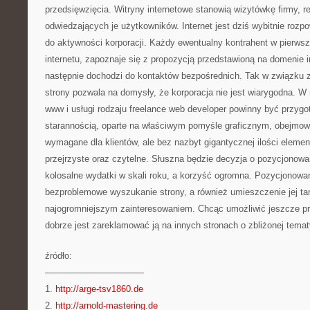
przedsięwzięcia. Witryny internetowe stanowią wizytówkę firmy, r
odwiedzających je użytkowników. Internet jest dziś wybitnie ro
do aktywności korporacji. Każdy ewentualny kontrahent w pierwsz
internetu, zapoznaje się z propozycją przedstawioną na domenie i
następnie dochodzi do kontaktów bezpośrednich. Tak w związku z 
strony pozwala na domysły, że korporacja nie jest wiarygodna. W 
www i usługi rodzaju freelance web developer powinny być przyg
starannością, oparte na właściwym pomyśle graficznym, obejmo
wymagane dla klientów, ale bez nazbyt gigantycznej ilości eleme
przejrzyste oraz czytelne. Słuszna będzie decyzja o pozycjonowan
kolosalne wydatki w skali roku, a korzyść ogromna. Pozycjonowan
bezproblemowe wyszukanie strony, a również umieszczenie jej ta
najogromniejszym zainteresowaniem. Chcąc umożliwić jeszcze pro
dobrze jest zareklamować ją na innych stronach o zbliżonej tema
źródło:
———————————
1.
http://arge-tsv1860.de
2.
http://arnold-mastering.de