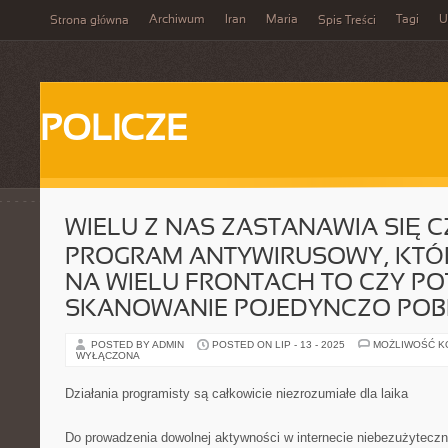
Archiwum
Iran
Maria
Tagi
U
Strona główna
Spis Treści
POLICZE
WIELU Z NAS ZASTANAWIA SIĘ C
PROGRAM ANTYWIRUSOWY, KTÓR
NA WIELU FRONTACH TO CZY PO
SKANOWANIE POJEDYNCZO PO
POSTED BY ADMIN
POSTED ON LIP - 13 - 2025
MOŻLIWOŚĆ 
WYŁĄCZONA
Działania programisty są całkowicie niezrozumiałe dla laika
Do prowadzenia dowolnej aktywności w internecie niebezużyteczna