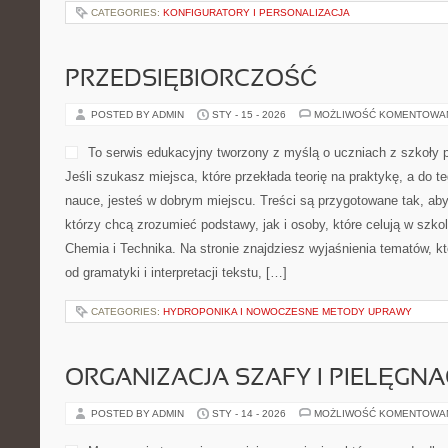
CATEGORIES:
KONFIGURATORY I PERSONALIZACJA
PRZEDSIĘBIORCZOŚĆ
POSTED BY ADMIN
STY - 15 - 2026
MOŻLIWOŚĆ KOMENTOWA
To serwis edukacyjny tworzony z myślą o uczniach z szkoły 
Jeśli szukasz miejsca, które przekłada teorię na praktykę, a do 
nauce, jesteś w dobrym miejscu. Treści są przygotowane tak, aby
którzy chcą zrozumieć podstawy, jak i osoby, które celują w szk
Chemia i Technika. Na stronie znajdziesz wyjaśnienia tematów, kt
od gramatyki i interpretacji tekstu, […]
CATEGORIES:
HYDROPONIKA I NOWOCZESNE METODY UPRAWY
ORGANIZACJA SZAFY I PIELĘGN
POSTED BY ADMIN
STY - 14 - 2026
MOŻLIWOŚĆ KOMENTOWA