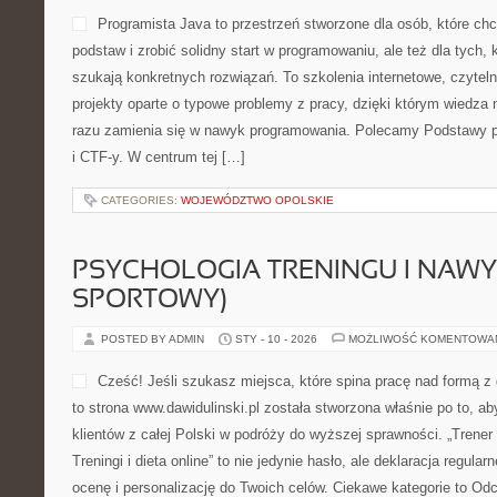
Programista Java to przestrzeń stworzone dla osób, które c
podstaw i zrobić solidny start w programowaniu, ale też dla tych, k
szukają konkretnych rozwiązań. To szkolenia internetowe, czytel
projekty oparte o typowe problemy z pracy, dzięki którym wiedza ni
razu zamienia się w nawyk programowania. Polecamy Podstawy 
i CTF-y. W centrum tej […]
CATEGORIES:
WOJEWÓDZTWO OPOLSKIE
PSYCHOLOGIA TRENINGU I NAWY
SPORTOWY)
POSTED BY ADMIN
STY - 10 - 2026
MOŻLIWOŚĆ KOMENTOWA
Cześć! Jeśli szukasz miejsca, które spina pracę nad formą z 
to strona www.dawidulinski.pl została stworzona właśnie po to, ab
klientów z całej Polski w podróży do wyższej sprawności. „Trener 
Treningi i dieta online” to nie jedynie hasło, ale deklaracja regularn
ocenę i personalizację do Twoich celów. Ciekawe kategorie to Od