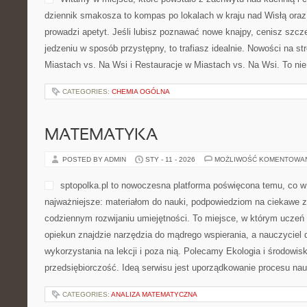
dziennik smakosza to kompas po lokalach w kraju nad Wisłą oraz
prowadzi apetyt. Jeśli lubisz poznawać nowe knajpy, cenisz szcz
jedzeniu w sposób przystępny, to trafiasz idealnie. Nowości na st
Miastach vs. Na Wsi i Restauracje w Miastach vs. Na Wsi. To nie 
CATEGORIES:
CHEMIA OGÓLNA
MATEMATYKA
POSTED BY ADMIN
STY - 11 - 2026
MOŻLIWOŚĆ KOMENTOWA
sptopolka.pl to nowoczesna platforma poświęcona temu, co 
najważniejsze: materiałom do nauki, podpowiedziom na ciekawe z
codziennym rozwijaniu umiejętności. To miejsce, w którym uczeń
opiekun znajdzie narzędzia do mądrego wspierania, a nauczyciel d
wykorzystania na lekcji i poza nią. Polecamy Ekologia i środowis
przedsiębiorczość. Ideą serwisu jest uporządkowanie procesu nauk
CATEGORIES:
ANALIZA MATEMATYCZNA