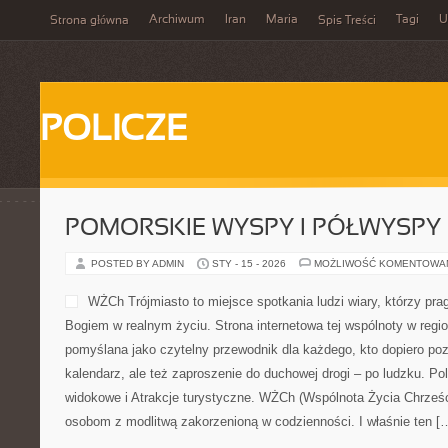
Archiwum
Iran
Maria
Tagi
U
Strona główna
Spis Treści
POLICZE
POMORSKIE WYSPY I PÓŁWYSPY
POSTED BY ADMIN
STY - 15 - 2026
MOŻLIWOŚĆ KOMENTOWA
WŻCh Trójmiasto to miejsce spotkania ludzi wiary, którzy prag
Bogiem w realnym życiu. Strona internetowa tej wspólnoty w regio
pomyślana jako czytelny przewodnik dla każdego, kto dopiero po
kalendarz, ale też zaproszenie do duchowej drogi – po ludzku. P
widokowe i Atrakcje turystyczne. WŻCh (Wspólnota Życia Chrześci
osobom z modlitwą zakorzenioną w codzienności. I właśnie ten [