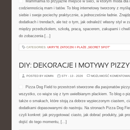
Mammamia to przyjazne miejsce w sieci, w którym moda dla 
codziennością mam i tatów. To blog internetowy tworzony z myślą
siebie i swoje pociechy praktycznie, a jednocześnie ładnie. Znajdz
dodatkach i trendach, ale też o tym, jak odnaleźć własny styl w z
między przedszkolem, szkołą, pracą, spacerem, zakupami i chwilą 
do zobaczenia […]
CATEGORIES:
UKRYTE ZATOCZKI I PLAŻE „SECRET SPOT”
DIY: DEKORACJE I MOTYWY PIZZY
POSTED BY ADMIN
STY - 13 - 2026
MOŻLIWOŚĆ KOMENTOWA
Pizza Dog Field to przestrzeń stworzone dla pasjonatów pizzy
wszystko, co wiąże się z tym uwielbianym plackiem. To blog o pi
także o smakach, które stoją za dobrze wypieczonym ciastem, c
dodatkami dopasowanymi do nastroju. Na stronach Pizza Dog Fiel
czyli konkret: jak przygotować ciasto, jak dobrać produkty, jak pr
dojść do tego momentu, […]