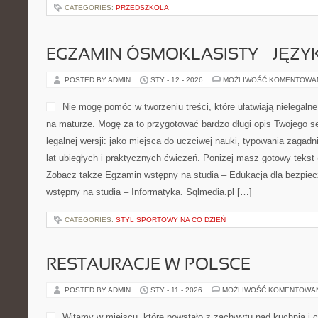
CATEGORIES:
PRZEDSZKOLA
EGZAMIN ÓSMOKLASISTY – JĘZYK
POSTED BY ADMIN
STY - 12 - 2026
MOŻLIWOŚĆ KOMENTOWA
Nie mogę pomóc w tworzeniu treści, które ułatwiają nielegalne
na maturze. Mogę za to przygotować bardzo długi opis Twojego s
legalnej wersji: jako miejsca do uczciwej nauki, typowania zagad
lat ubiegłych i praktycznych ćwiczeń. Poniżej masz gotowy tekst
Zobacz także Egzamin wstępny na studia – Edukacja dla bezpie
wstępny na studia – Informatyka. Sqlmedia.pl […]
CATEGORIES:
STYL SPORTOWY NA CO DZIEŃ
RESTAURACJE W POLSCE
POSTED BY ADMIN
STY - 11 - 2026
MOŻLIWOŚĆ KOMENTOWA
Witamy w miejscu, które powstało z zachwytu nad kuchnią i c