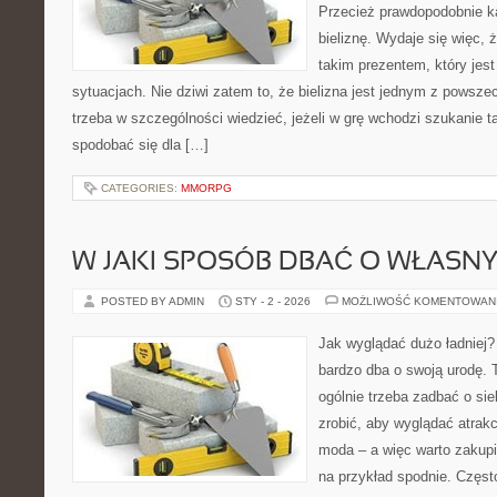
Przecież prawdopodobnie ka
bieliznę. Wydaje się więc, 
takim prezentem, który jes
sytuacjach. Nie dziwi zatem to, że bielizna jest jednym z powsz
trzeba w szczególności wiedzieć, jeżeli w grę wchodzi szukanie ta
spodobać się dla […]
CATEGORIES:
MMORPG
W JAKI SPOSÓB DBAĆ O WŁASNY
POSTED BY ADMIN
STY - 2 - 2026
MOŻLIWOŚĆ KOMENTOWAN
Jak wyglądać dużo ładniej?
bardzo dba o swoją urodę. 
ogólnie trzeba zadbać o si
zrobić, aby wyglądać atrak
moda – a więc warto zakupi
na przykład spodnie. Częst