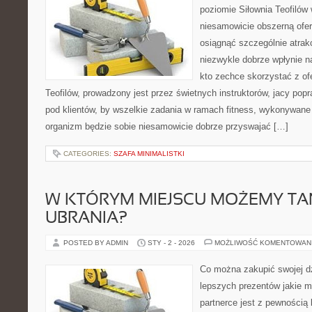
poziomie Siłownia Teofilów 
niesamowicie obszerną ofert
osiągnąć szczególnie atrak
niezwykle dobrze wpłynie n
kto zechce skorzystać z ofer
Teofilów, prowadzony jest przez świetnych instruktorów, jacy pop
pod klientów, by wszelkie zadania w ramach fitness, wykonywane
organizm będzie sobie niesamowicie dobrze przyswajać […]
CATEGORIES:
SZAFA MINIMALISTKI
W KTÓRYM MIEJSCU MOŻEMY TAN
UBRANIA?
POSTED BY ADMIN
STY - 2 - 2026
MOŻLIWOŚĆ KOMENTOWAN
Co można zakupić swojej 
lepszych prezentów jakie m
partnerce jest z pewnością