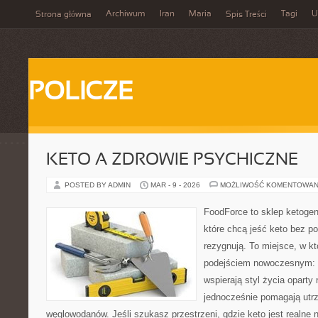
Archiwum
Iran
Maria
Tagi
U
Strona główna
Spis Treści
POLICZE
KETO A ZDROWIE PSYCHICZNE
POSTED BY ADMIN
MAR - 9 - 2026
MOŻLIWOŚĆ KOMENTOWAN
FoodForce to sklep ketogen
które chcą jeść keto bez po
rezygnują. To miejsce, w k
podejściem nowoczesnym: w
wspierają styl życia oparty
jednocześnie pomagają utr
węglowodanów. Jeśli szukasz przestrzeni, gdzie keto jest realne n