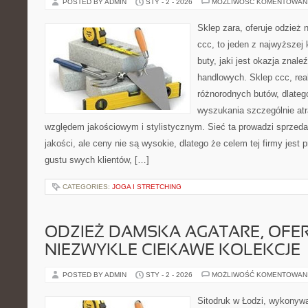
POSTED BY ADMIN
STY - 2 - 2026
MOŻLIWOŚĆ KOMENTOWAN
Sklep zara, oferuje odzież 
ccc, to jeden z najwyższej
buty, jaki jest okazja znale
handlowych. Sklep ccc, rea
różnorodnych butów, dlate
wyszukania szczególnie at
względem jakościowym i stylistycznym. Sieć ta prowadzi sprzed
jakości, ale ceny nie są wysokie, dlatego że celem tej firmy jest 
gustu swych klientów, […]
CATEGORIES:
JOGA I STRETCHING
ODZIEŻ DAMSKA AGATARE, OFE
NIEZWYKLE CIEKAWE KOLEKCJE
POSTED BY ADMIN
STY - 2 - 2026
MOŻLIWOŚĆ KOMENTOWAN
Sitodruk w Łodzi, wykonyw