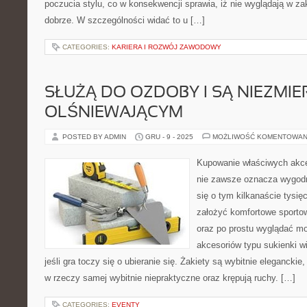
poczucia stylu, co w konsekwencji sprawia, iż nie wyglądają w z
dobrze. W szczególności widać to u […]
CATEGORIES:
KARIERA I ROZWÓJ ZAWODOWY
SŁUŻĄ DO OZDOBY I SĄ NIEZMIE
OLŚNIEWAJĄCYM
POSTED BY ADMIN
GRU - 9 - 2025
MOŻLIWOŚĆ KOMENTOWAN
Kupowanie właściwych akce
nie zawsze oznacza wygodn
się o tym kilkanaście tysię
założyć komfortowe sportowe
oraz po prostu wyglądać mo
akcesoriów typu sukienki w
jeśli gra toczy się o ubieranie się. Żakiety są wybitnie eleganckie,
w rzeczy samej wybitnie niepraktyczne oraz krępują ruchy. […]
CATEGORIES:
EVENTY