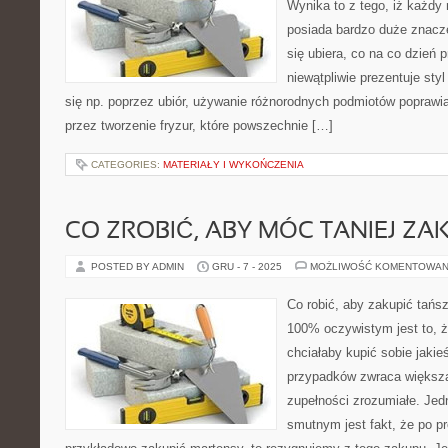
Wynika to z tego, iż każdy m
posiada bardzo duże znacz
się ubiera, co na co dzień p
niewątpliwie prezentuje styl
się np. poprzez ubiór, używanie różnorodnych podmiotów poprawia
przez tworzenie fryzur, które powszechnie […]
CATEGORIES:
MATERIAŁY I WYKOŃCZENIA
CO ZROBIĆ, ABY MÓC TANIEJ ZA
POSTED BY ADMIN
GRU - 7 - 2025
MOŻLIWOŚĆ KOMENTOWAN
Co robić, aby zakupić tań
100% oczywistym jest to, ż
chciałaby kupić sobie jakie
przypadków zwraca większą
zupełności zrozumiałe. Jed
smutnym jest fakt, że po p