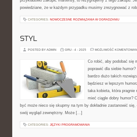
przykładowo zakupić martensy, to rezygnujemy z tego zakupu. Je
powiedziane, że w każdym przypadku musimy zrezygnować z rob
CATEGORIES:
NOWOCZESNE ROZWIĄZANIA W OGRADZANIU
STYL
POSTED BY ADMIN
GRU - 4 - 2025
MOŻLIWOŚĆ KOMENTOWAN
Co robić, aby podobać się
poprawić dla siebie humor? 
bardzo dużo takich rozwiąza
będziesz w lepszym humorz
taka kobieta, która pragnie
mieć ciągle dobry humor? 
być może nieco się skupmy na tym by dokładnie zastanowić się
swój wygląd zewnętrzny. Może […]
CATEGORIES:
JĘZYKI PROGRAMOWANIA