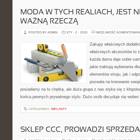
MODA W TYCH REALIACH, JEST 
WAŻNĄ RZECZĄ
POSTED BY ADMIN
STY - 2 - 2026
MOŻLIWOŚĆ KOMENTOWAN
Zakupy właściwych dodatkó
właściwych akcesoriów to 
każda dama daje sobie sam
jakie traktują wybierania dl
elementów stroju, jak i od
pozwala na kreowanie swoje
posiadamy na to chętkę, ale duża grupa z nas styka się z kłopotam
końca pewnych prywatnego stylu. Dużo osób decyduje się wobec 
CATEGORIES:
IMPLANTY
SKLEP CCC, PROWADZI SPRZED