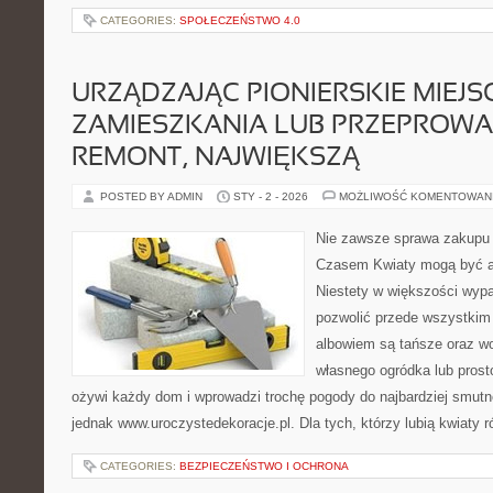
CATEGORIES:
SPOŁECZEŃSTWO 4.0
URZĄDZAJĄC PIONIERSKIE MIEJS
ZAMIESZKANIA LUB PRZEPROW
REMONT, NAJWIĘKSZĄ
POSTED BY ADMIN
STY - 2 - 2026
MOŻLIWOŚĆ KOMENTOWAN
Nie zawsze sprawa zakupu o
Czasem Kwiaty mogą być a
Niestety w większości wyp
pozwolić przede wszystkim 
albowiem są tańsze oraz wo
własnego ogródka lub prosto
ożywi każdy dom i wprowadzi trochę pogody do najbardziej smut
jednak www.uroczystedekoracje.pl. Dla tych, którzy lubią kwiaty 
CATEGORIES:
BEZPIECZEŃSTWO I OCHRONA