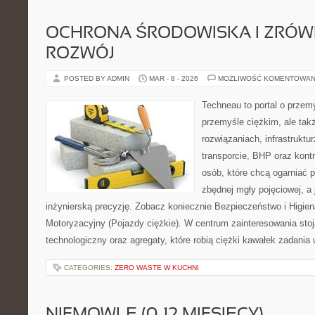
OCHRONA ŚRODOWISKA I ZRÓ
ROZWÓJ
POSTED BY ADMIN
MAR - 8 - 2026
MOŻLIWOŚĆ KOMENTOWAN
Techneau to portal o przem
przemyśle ciężkim, ale tak
rozwiązaniach, infrastruktu
transporcie, BHP oraz kontr
osób, które chcą ogarniać
zbędnej mgły pojęciowej, a
inżynierską precyzję. Zobacz koniecznie Bezpieczeństwo i Higie
Motoryzacyjny (Pojazdy ciężkie). W centrum zainteresowania stoją
technologiczny oraz agregaty, które robią ciężki kawałek zadania
CATEGORIES:
ZERO WASTE W KUCHNI