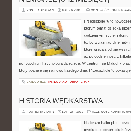
NIEMOWLĘ (0–12 MIESIĘCY)
POSTED BY ADMIN
MAR - 6 - 2026
MOŻLIWOŚĆ KOMENTOWAN
Przedszkole76 to nowoczes
którym temat dziecka przen
codziennym życiem domu. T
to, by wyjaśniać dylematy 
które wracają od pierwszyc
aż po codzienność z kilkul
po tygodniu i Psychologia dziecięca. W centrum są Maluchy oraz 
który poznaje się na nowo każdego dnia. Przedszkole76 pokazuje,
CATEGORIES:
TANIEC JAKO FORMA TERAPII
HISTORIA WĘDKARSTWA
POSTED BY ADMIN
LUT - 26 - 2026
MOŻLIWOŚĆ KOMENTOWA
Nadorsze-haller.pl to serwi
myślą o osobach, dla który