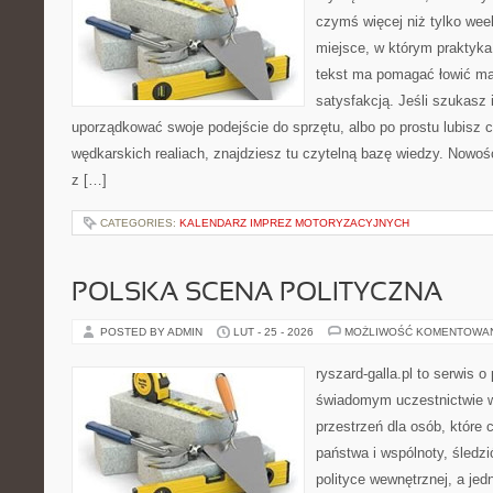
czymś więcej niż tylko we
miejsce, w którym praktyka
tekst ma pomagać łowić mąd
satysfakcją. Jeśli szukasz 
uporządkować swoje podejście do sprzętu, albo po prostu lubisz c
wędkarskich realiach, znajdziesz tu czytelną bazę wiedzy. Nowoś
z […]
CATEGORIES:
KALENDARZ IMPREZ MOTORYZACYJNYCH
POLSKA SCENA POLITYCZNA
POSTED BY ADMIN
LUT - 25 - 2026
MOŻLIWOŚĆ KOMENTOWA
ryszard-galla.pl to serwis o 
świadomym uczestnictwie w
przestrzeń dla osób, któr
państwa i wspólnoty, śledz
polityce wewnętrznej, a je