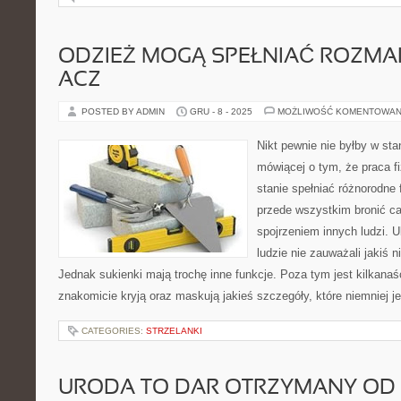
ODZIEŻ MOGĄ SPEŁNIAĆ ROZMAI
ACZ
POSTED BY ADMIN
GRU - 8 - 2025
MOŻLIWOŚĆ KOMENTOWAN
Nikt pewnie nie byłby w sta
mówiącej o tym, że praca f
stanie spełniać różnorodne 
przede wszystkim bronić ca
spojrzeniem innych ludzi. U
ludzie nie zauważali jakiś n
Jednak sukienki mają trochę inne funkcje. Poza tym jest kilkanaśc
znakomicie kryją oraz maskują jakieś szczegóły, które niemniej j
CATEGORIES:
STRZELANKI
URODA TO DAR OTRZYMANY OD