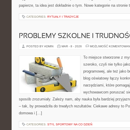
papierze, ta idea jest dokładnie o tym. Nowe kategorie na stronie 
CATEGORIES:
RYTUAŁY I TRADYCJE
PROBLEMY SZKOLNE I TRUDNOŚ
POSTED BY ADMIN
MAR - 8 - 2026
MOŻLIWOŚĆ KOMENTOWAN
To miejsce stworzone z myś
szeroko, czyli nie tylko jak
programowej, ale też jako 
blog oświatowy łączy konkr
narzędziami, które pomaga
wychowawcom poruszać się
sposób zrozumiały. Zależy nam, aby nauka była bardziej przyjaz
– tak, by prowadziła do trwałych rezultatów. Ciekawe adresy to P
domowa i […]
CATEGORIES:
STYL SPORTOWY NA CO DZIEŃ