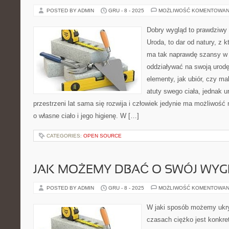
POSTED BY ADMIN
GRU - 8 - 2025
MOŻLIWOŚĆ KOMENTOWAN
Dobry wygląd to prawdziwy 
Uroda, to dar od natury, z k
ma tak naprawdę szansy w 
oddziaływać na swoją urodę
elementy, jak ubiór, czy ma
atuty swego ciała, jednak 
przestrzeni lat sama się rozwija i człowiek jedynie ma możliwość
o własne ciało i jego higienę. W […]
CATEGORIES:
OPEN SOURCE
JAK MOŻEMY DBAĆ O SWÓJ WYG
POSTED BY ADMIN
GRU - 8 - 2025
MOŻLIWOŚĆ KOMENTOWAN
W jaki sposób możemy ukr
czasach ciężko jest konkre