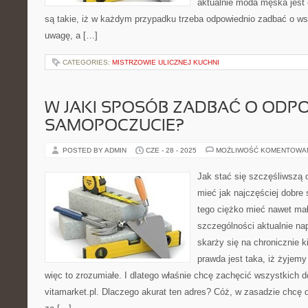
aktualnie moda męska jest 
są takie, iż w każdym przypadku trzeba odpowiednio zadbać o w
uwagę, a […]
CATEGORIES:
MISTRZOWIE ULICZNEJ KUCHNI
W JAKI SPOSÓB ZADBAĆ O ODP
SAMOPOCZUCIE?
POSTED BY ADMIN
CZE - 28 - 2025
MOŻLIWOŚĆ KOMENTOWA
Jak stać się szczęśliwszą 
mieć jak najczęściej dobr
tego ciężko mieć nawet mał
szczególności aktualnie nap
skarży się na chronicznie 
prawda jest taka, iż żyjem
więc to zrozumiałe. I dlatego właśnie chcę zachęcić wszystkich d
vitamarket.pl. Dlaczego akurat ten adres? Cóż, w zasadzie chcę d