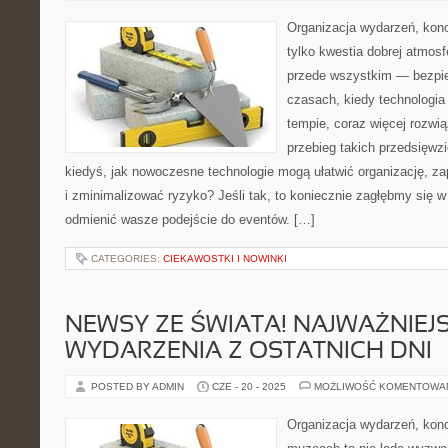
Organizacja wydarzeń, kon
tylko kwestia dobrej atmosfe
przede wszystkim — bezpie
czasach, kiedy technologia
tempie, coraz więcej rozwi
przebieg takich przedsięwzi
kiedyś, jak nowoczesne technologie mogą ułatwić organizację, z
i zminimalizować ryzyko? Jeśli tak, to koniecznie zagłębmy się w
odmienić wasze podejście do eventów. […]
CATEGORIES:
CIEKAWOSTKI I NOWINKI
NEWSY ZE ŚWIATA! NAJWAŻNIEJ
WYDARZENIA Z OSTATNICH DNI
POSTED BY ADMIN
CZE - 20 - 2025
MOŻLIWOŚĆ KOMENTOWA
Organizacja wydarzeń, kon