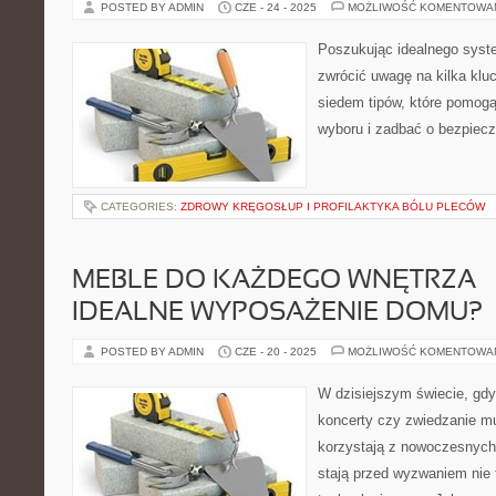
POSTED BY ADMIN
CZE - 24 - 2025
MOŻLIWOŚĆ KOMENTOWA
Poszukując idealnego syst
zwrócić uwagę na kilka kl
siedem tipów, które pomog
wyboru i zadbać o bezpiec
CATEGORIES:
ZDROWY KRĘGOSŁUP I PROFILAKTYKA BÓLU PLECÓW
MEBLE DO KAŻDEGO WNĘTRZA –
IDEALNE WYPOSAŻENIE DOMU?
POSTED BY ADMIN
CZE - 20 - 2025
MOŻLIWOŚĆ KOMENTOWA
W dzisiejszym świecie, gdy
koncerty czy zwiedzanie m
korzystają z nowoczesnych 
stają przed wyzwaniem nie t