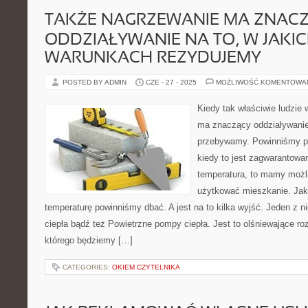
TAKŻE NAGRZEWANIE MA ZNAC
ODDZIAŁYWANIE NA TO, W JAKI
WARUNKACH REZYDUJEMY
POSTED BY ADMIN
CZE - 27 - 2025
MOŻLIWOŚĆ KOMENTOWA
Kiedy tak właściwie ludzi
ma znaczący oddziaływanie
przebywamy. Powinniśmy pr
kiedy to jest zagwarantowa
temperatura, to mamy możl
użytkować mieszkanie. Jak
temperaturę powinniśmy dbać. A jest na to kilka wyjść. Jeden z 
ciepła bądź też Powietrzne pompy ciepła. Jest to olśniewające r
którego będziemy […]
CATEGORIES:
OKIEM CZYTELNIKA