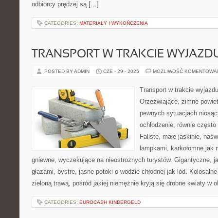
odbiorcy prędzej są […]
CATEGORIES:
MATERIAŁY I WYKOŃCZENIA
TRANSPORT W TRAKCIE WYJAZD
POSTED BY ADMIN
CZE - 29 - 2025
MOŻLIWOŚĆ KOMENTOWA
Transport w trakcie wyjazdu
Orzeźwiające, zimne powiet
pewnych sytuacjach niosąc
ochłodzenie, równie często 
Faliste, małe jaskinie, naśw
lampkami, karkołomne jak mi
gniewne, wyczekujące na nieostrożnych turystów. Gigantyczne, ja
głazami, bystre, jasne potoki o wodzie chłodnej jak lód. Kolosalne
zieloną trawą, pośród jakiej niemężnie kryją się drobne kwiaty w 
CATEGORIES:
EUROCASH KINDERGELD