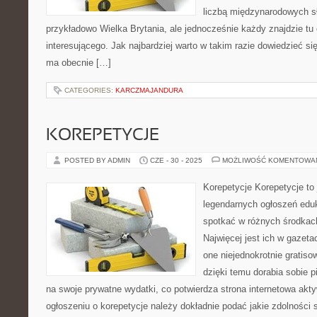
liczbą międzynarodowych sł
przykładowo Wielka Brytania, ale jednocześnie każdy znajdzie tu
interesującego. Jak najbardziej warto w takim razie dowiedzieć s
ma obecnie […]
CATEGORIES:
KARCZMAJANDURA
KOREPETYCJE
POSTED BY ADMIN
CZE - 30 - 2025
MOŻLIWOŚĆ KOMENTOWA
Korepetycje Korepetycje to 
legendarnych ogłoszeń edu
spotkać w różnych środka
Najwięcej jest ich w gazeta
one niejednokrotnie gratiso
dzięki temu dorabia sobie 
na swoje prywatne wydatki, co potwierdza strona internetowa ak
ogłoszeniu o korepetycje należy dokładnie podać jakie zdolności