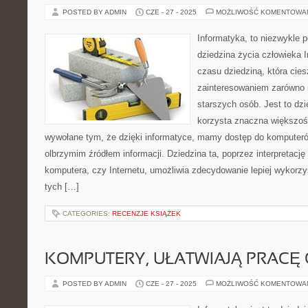
POSTED BY ADMIN
CZE - 27 - 2025
MOŻLIWOŚĆ KOMENTOWA
Informatyka, to niezwykle
dziedzina życia człowieka 
czasu dziedziną, która cie
zainteresowaniem zarówno 
starszych osób. Jest to dzie
korzysta znaczna większość
wywołane tym, że dzięki informatyce, mamy dostęp do komputerów i
olbrzymim źródłem informacji. Dziedzina ta, poprzez interpretacj
komputera, czy Internetu, umożliwia zdecydowanie lepiej wykorz
tych […]
CATEGORIES:
RECENZJE KSIĄŻEK
KOMPUTERY, UŁATWIAJĄ PRACĘ
POSTED BY ADMIN
CZE - 27 - 2025
MOŻLIWOŚĆ KOMENTOWA