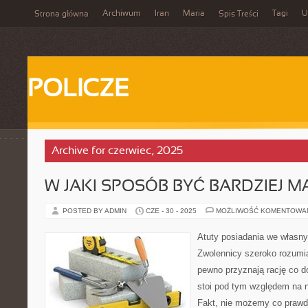
Archiwum
Iran
Maria
Tagi
U
Strona główna
Spis Treści
POLICZE
Archive for czerwiec, 2025
W JAKI SPOSÓB BYĆ BARDZIEJ 
POSTED BY ADMIN
CZE - 30 - 2025
MOŻLIWOŚĆ KOMENTOWA
Atuty posiadania we włas
Zwolennicy szeroko rozumi
pewno przyznają rację co d
stoi pod tym względem na 
Fakt, nie możemy co prawd