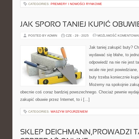
CATEGORIES:
PREMIERY I NOWOŚCI RYNKOWE
JAK SPORO TANIEJ KUPIĆ OBUWI
POSTED BY ADMIN
CZE - 29 - 2025
MOŻLIWOŚĆ KOMENTOWA
Jak taniej zakupić buty? C
wydawać się błahe, to jedna
odpowiedź na nie nie jest 
wcale nie jest powiedziane
buty trzeba koniecznie kupi
Możemy na spokojnie zakupi
obecnie coś coraz bardziej powszechnego. Chociaż pewnie wydaje 
zakupić obuwie przez Internet, to i […]
CATEGORIES:
WASZYM SPOJRZENIEM
SKLEP DEICHMANN,PROWADZI 