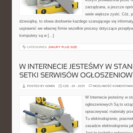
zarządzana, a jeszcze opró
wiele większe zyski. Cóż,
dziesiątkę, to słowa dosłownie każdego szanującego się informaty
usprawnić we własnej firmie wszelkie procesy dotyczące przepływu
komputery są w […]
CATEGORIES:
ZAKUPY PLUS SIZE
W INTERNECIE JESTEŚMY W STA
SETKI SERWISÓW OGŁOSZENIO
POSTED BY ADMIN
CZE - 26 - 2025
MOŻLIWOŚĆ KOMENTOWA
W Internecie jesteśmy w sta
ogłoszeniowych Są to urzą
opracowywać materiały prz
Tu elektrodrążenie, prasmet
zasadzie elektrodrążenia j
Jest to technika polegająca