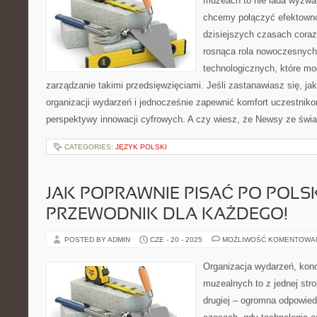
muzeach to nie lada wyzwa
chcemy połączyć efektown
dzisiejszych czasach coraz
rosnąca rola nowoczesnych 
technologicznych, które mo
zarządzanie takimi przedsięwzięciami. Jeśli zastanawiasz się, j
organizacji wydarzeń i jednocześnie zapewnić komfort uczestniko
perspektywy innowacji cyfrowych. A czy wiesz, że Newsy ze świ
CATEGORIES:
JĘZYK POLSKI
JAK POPRAWNIE PISAĆ PO POLS
PRZEWODNIK DLA KAŻDEGO!
POSTED BY ADMIN
CZE - 20 - 2025
MOŻLIWOŚĆ KOMENTOWA
Organizacja wydarzeń, kon
muzealnych to z jednej str
drugiej – ogromna odpowied