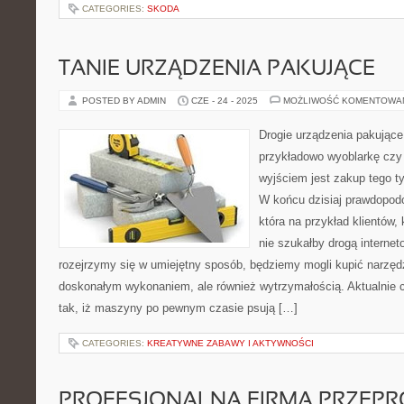
CATEGORIES:
SKODA
TANIE URZĄDZENIA PAKUJĄCE
POSTED BY ADMIN
CZE - 24 - 2025
MOŻLIWOŚĆ KOMENTOWA
Drogie urządzenia pakujące
przykładowo wyoblarkę czy
wyjściem jest zakup tego ty
W końcu dzisiaj prawdopod
która na przykład klientów,
nie szukałby drogą interneto
rozejrzymy się w umiejętny sposób, będziemy mogli kupić narzędz
doskonałym wykonaniem, ale również wytrzymałością. Aktualnie c
tak, iż maszyny po pewnym czasie psują […]
CATEGORIES:
KREATYWNE ZABAWY I AKTYWNOŚCI
PROFESJONALNA FIRMA PRZE