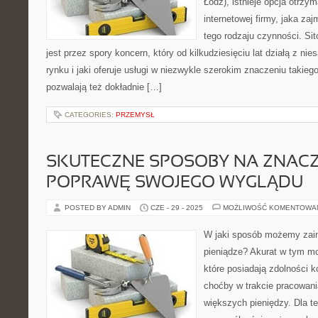
Łódź), istnieje opcja otrz
internetowej firmy, jaka za
tego rodzaju czynności. Sit
jest przez spory koncern, który od kilkudziesięciu lat działą z 
rynku i jaki oferuje usługi w niezwykle szerokim znaczeniu takieg
pozwalają też dokładnie […]
CATEGORIES:
PRZEMYSŁ
SKUTECZNE SPOSOBY NA ZNAC
POPRAWĘ SWOJEGO WYGLĄDU
POSTED BY ADMIN
CZE - 29 - 2025
MOŻLIWOŚĆ KOMENTOWA
W jaki sposób możemy zai
pieniądze? Akurat w tym m
które posiadają zdolności 
choćby w trakcie pracowania
większych pieniędzy. Dla t