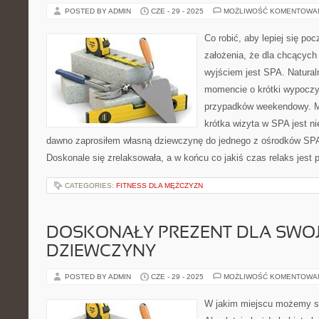
POSTED BY ADMIN
CZE - 29 - 2025
MOŻLIWOŚĆ KOMENTOWA
Co robić, aby lepiej się p
założenia, że dla chcącyc
wyjściem jest SPA. Natural
momencie o krótki wypoczy
przypadków weekendowy. Mo
krótka wizyta w SPA jest ni
dawno zaprosiłem własną dziewczynę do jednego z ośrodków SPA
Doskonale się zrelaksowała, a w końcu co jakiś czas relaks jest 
CATEGORIES:
FITNESS DLA MĘŻCZYZN
DOSKONAŁY PREZENT DLA SWOJ
DZIEWCZYNY
POSTED BY ADMIN
CZE - 29 - 2025
MOŻLIWOŚĆ KOMENTOWA
W jakim miejscu możemy sp