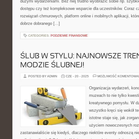
dużymi wydarzeniami. Bez niej trudno wyobrazić sobie np. szybkie
dostępu czy też kompleksowe wsparcie dla uczestników. Coraz c
rozwiązań chmurowych, platform online i mobilnych aplikacji, któr
dobrze dobranego […]
CATEGORIES:
PODZIEMIE FINANSOWE
ŚLUB W STYLU: NAJNOWSZE TRE
MODZIE ŚLUBNEJ!
POSTED BY ADMIN
CZE - 20 - 2025
MOŻLIWOŚĆ KOMENTOWA
Organizacja wydarzeń, kon
muzeach to nie tylko kwesti
kreatywnego pomysłu. W dz
wszystko kręci się wokół te
istotne staje się, jak zorga
użyciem nowoczesnych roz
zastanawialiście się kiedyś, dlaczego niektóre eventy odnoszą n