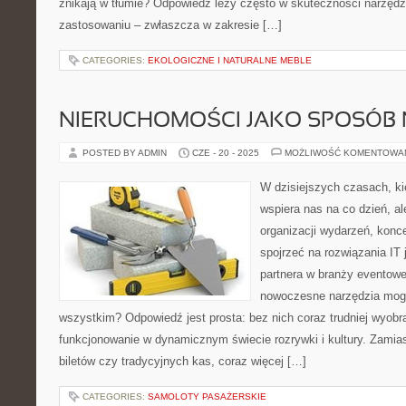
znikają w tłumie? Odpowiedź leży często w skuteczności narzędz
zastosowaniu – zwłaszcza w zakresie […]
CATEGORIES:
EKOLOGICZNE I NATURALNE MEBLE
NIERUCHOMOŚCI JAKO SPOSÓB 
POSTED BY ADMIN
CZE - 20 - 2025
MOŻLIWOŚĆ KOMENTOWA
W dzisiejszych czasach, kie
wspiera nas na co dzień, al
organizacji wydarzeń, kon
spojrzeć na rozwiązania IT
partnera w branży eventowe
nowoczesne narzędzia mogą
wszystkim? Odpowiedź jest prosta: bez nich coraz trudniej wyobr
funkcjonowanie w dynamicznym świecie rozrywki i kultury. Zamias
biletów czy tradycyjnych kas, coraz więcej […]
CATEGORIES:
SAMOLOTY PASAŻERSKIE