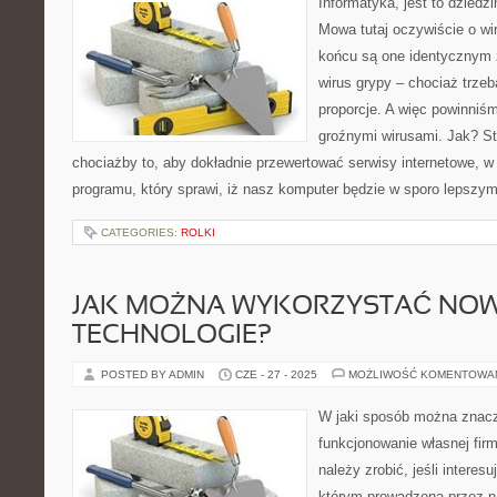
Informatyka, jest to dziedzi
Mowa tutaj oczywiście o w
końcu są one identycznym 
wirus grypy – chociaż trze
proporcje. A więc powinniśm
groźnymi wirusami. Jak? St
chociażby to, aby dokładnie przewertować serwisy internetowe, w 
programu, który sprawi, iż nasz komputer będzie w sporo lepszym
CATEGORIES:
ROLKI
JAK MOŻNA WYKORZYSTAĆ NO
TECHNOLOGIE?
POSTED BY ADMIN
CZE - 27 - 2025
MOŻLIWOŚĆ KOMENTOWA
W jaki sposób można znac
funkcjonowanie własnej fir
należy zrobić, jeśli interesu
którym prowadzona przez na