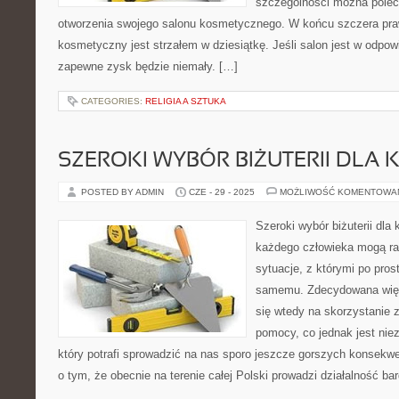
szczególności można poleci
otworzenia swojego salonu kosmetycznego. W końcu szczera praw
kosmetyczny jest strzałem w dziesiątkę. Jeśli salon jest w odpo
zapewne zysk będzie niemały. […]
CATEGORIES:
RELIGIA A SZTUKA
SZEROKI WYBÓR BIŻUTERII DLA
POSTED BY ADMIN
CZE - 29 - 2025
MOŻLIWOŚĆ KOMENTOWA
Szeroki wybór biżuterii dla
każdego człowieka mogą raz
sytuacje, z którymi po prost
samemu. Zdecydowana więk
się wtedy na skorzystanie z
pomocy, co jednak jest ni
który potrafi sprowadzić na nas sporo jeszcze gorszych konsekwe
o tym, że obecnie na terenie całej Polski prowadzi działalność ba