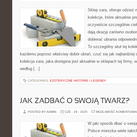
Sklep zara, oferuje odzież 
kolekcje, które aktualnie p
oczywiście szczególnie cie
dają okazję zarówno osobo
dobierać ubrania odpowiedn
To szczególny atut tej kole
każdemu poprzez właściwy dobór ubrań, czuć się jak najbardziej
kolekcja zara, jaka dostępna jest aktualnie w sklepach tej firmy,
według […]
CATEGORIES:
EZOTERYCZNE HISTORIE I LEGENDY
JAK ZADBAĆ O SWOJĄ TWARZ?
POSTED BY ADMIN
CZE - 29 - 2025
MOŻLIWOŚĆ KOMENTOWA
W jaki sposób dbać o swoj
Polsce mieszka wiele takich