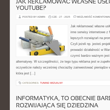
JAK REKLAMOWAĆ WŁASNE USŁ
YOUTUBE?
POSTED BY ADMIN
CZE - 27 - 2025
MOŻLIWOŚĆ KOMENTOWA
Jak reklamować własne usł
inne serwisy internetowe z 
lepszych rozwiązań na pro
Czyli jeżeli np. jesteś proj
prowadzi działalność w War
czymś bardzo ważnym jest 
alternatywy. W szczególności, że tego typu reklama jest w zupeł
oczywiście należy wcześniej chociażby zainwestować pieniądze
która jest […]
CATEGORIES:
TUNING WIZUALNY
INFORMATYKA, TO OBECNIE BA
ROZWIJAJĄCA SIĘ DZIEDZINA