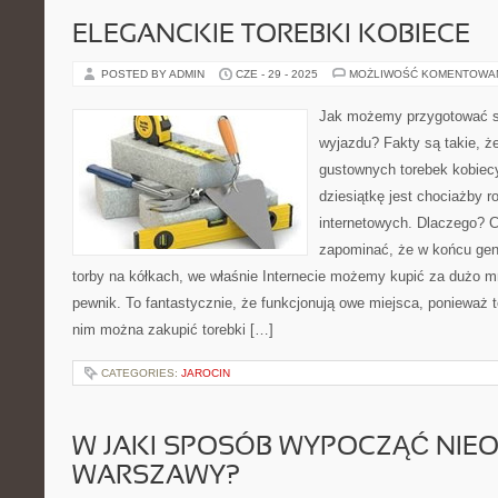
ELEGANCKIE TOREBKI KOBIECE
POSTED BY ADMIN
CZE - 29 - 2025
MOŻLIWOŚĆ KOMENTOWA
Jak możemy przygotować s
wyjazdu? Fakty są takie, ż
gustownych torebek kobiec
dziesiątkę jest chociażby r
internetowych. Dlaczego? 
zapominać, że w końcu gene
torby na kółkach, we właśnie Internecie możemy kupić za dużo mn
pewnik. To fantastycznie, że funkcjonują owe miejsca, ponieważ t
nim można zakupić torebki […]
CATEGORIES:
JAROCIN
W JAKI SPOSÓB WYPOCZĄĆ NIE
WARSZAWY?