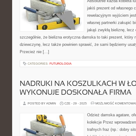
Absolutnie każda kobieta lu
jakiś prezent od własnego 
rewelacyjnym wyjściem jest 
własnej partnerki zakupić b
jakąś zwykłą bieliznę, lecz 
szczególnie, że bielizna erotyczna damska to taki prezent, który 
dziewczynę, lecz także powinien sprawić, że sami będziemy usat
Przecież nie […]
CATEGORIES:
FUTUROLOGIA
NADRUKI NA KOSZULKACH W ŁO
WYKONUJE DOSKONAŁA FIRMA
POSTED BY ADMIN
CZE - 29 - 2025
MOŻLIWOŚĆ KOMENTOWA
Odzież damska agatare, ofe
kolekcje Przez wprowadzeni
trafnych fraz (np.: dobry s