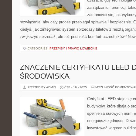
czasach, gdy technologia o
zarządzaniu i promocji taki
zastanowić się, jak wykor
rozwiązania, aby cały proces przebiegał sprawnie i bezpiecznie. C
kiedyś, jak zintegrować system sprzedaży biletów z resztą organiz
zwiększyć sprzedaż, ale też podnieść komfort uczestników? No
CATEGORIES:
PRZEPISY I PRAWO ŁOWIECKIE
ZNACZENIE CERTYFIKATU LEED 
ŚRODOWISKA
POSTED BY ADMIN
CZE - 19 - 2025
MOŻLIWOŚĆ KOMENTOWA
Certyfikat LEED staje się co
budynków, które dbają o śr
spełnienia surowych norm e
energooszczędności. Dowie
inwestować w green buildi