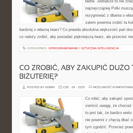
ładne. Jednakże to nie znac
najzwyczajniej Polki musz
rezygnować z dbania o wła
zatem powinna zrobić ta kob
bardziej o własną twarz? Co prawda absolutna większość pań dos
co należy zrobić, aby posiadać piękniejszą twarz, ale przecież ni
CATEGORIES:
OPROGRAMOWANIE I SZTUCZNA INTELIGENCJA
CO ZROBIĆ, ABY ZAKUPIĆ DUŻO 
BIŻUTERIĘ?
POSTED BY ADMIN
CZE - 28 - 2025
MOŻLIWOŚĆ KOMENTOWA
Co robić, aby zakupić sporo
zwrócić uwagę, że chociaż
to jest tak, że bardzo wielu
nie powinni z chęcią dbać o 
tym zgodzić. Przecież praw