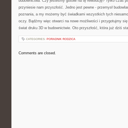
budownictwa. Czy⁣ jesteśmy⁣ gotowi na tę ⁤rewolucję? Tylko ⁢czas p
przyniesie nam przyszłość. Jedno jest pewne ‍- przemysł ⁣budowla
poznania, a my możemy być świadkami wszystkich tych niesamow
oczy. Bądźmy więc otwarci na nowe możliwości ⁢i przygotujmy⁤ si
świat druku 3D w budownictwie. Oto przyszłość,​ która już dziś sta
CATEGORIES:
PORADNIK RODZICA
Comments are closed.