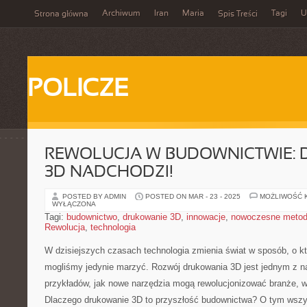
Archiwum
Iran
Maria
Tagi
U
Strona główna
Spis Treści
POLICZE
REWOLUCJA W BUDOWNICTWIE:
3D NADCHODZI!
POSTED BY ADMIN
POSTED ON MAR - 23 - 2025
MOŻLIWOŚĆ 
WYŁĄCZONA
Tagi:
budownictwo
,
drukowanie 3D
,
innowacje
,
nowoczesne metod
Rewolucja
,
technologia
W ⁢dzisiejszych czasach technologia zmienia świat w‍ sposób, o któ
mogliśmy jedynie marzyć. Rozwój‍ drukowania 3D ⁤jest jednym z na
przykładów,⁢ jak nowe narzędzia mogą rewolucjonizować branże, ⁤
Dlaczego ⁤drukowanie 3D to przyszłość⁣ budownictwa? O tym ws