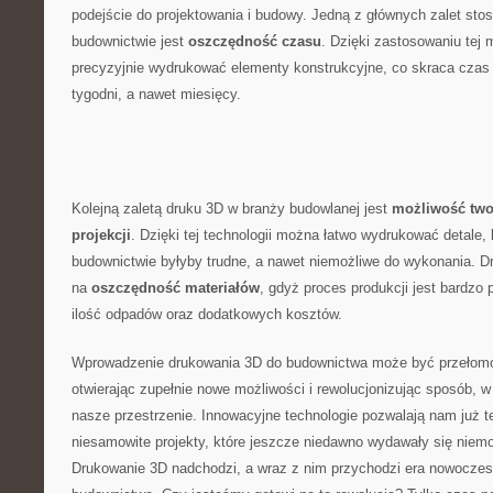
podejście do⁤ projektowania i budowy. ⁢Jedną z głównych zalet stos
budownictwie​ jest
oszczędność czasu
. Dzięki zastosowaniu tej‌
precyzyjnie wydrukować elementy konstrukcyjne, co ​skraca czas ⁤re
tygodni, a​ nawet miesięcy.
Kolejną zaletą druku‌ 3D w branży budowlanej jest⁣
możliwość two
projekcji
. Dzięki tej technologii można łatwo wydrukować detale,
‍budownictwie byłyby ⁣trudne, a nawet niemożliwe do ⁣wykonania. 
na
oszczędność materiałów
, gdyż proces produkcji⁤ jest bardzo 
ilość odpadów ⁤oraz dodatkowych kosztów.
Wprowadzenie drukowania 3D do ‌budownictwa może być przełom
⁣otwierając zupełnie nowe możliwości‌ i ⁤rewolucjonizując sposób,⁣ w
⁣nasze przestrzenie. Innowacyjne ‌technologie pozwalają nam już t
‍niesamowite projekty, które jeszcze niedawno ⁣wydawały się niemo
Drukowanie 3D nadchodzi, a wraz z ⁤nim ‌przychodzi era nowoczesn