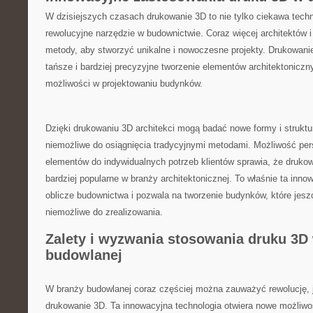
W dzisiejszych czasach drukowanie 3D ⁣to nie tylko ciekawa techn
rewolucyjne narzędzie w budownictwie. Coraz więcej architektów i 
metody, ⁤aby stworzyć unikalne i nowoczesne projekty. Drukowanie
tańsze i bardziej​ precyzyjne tworzenie elementów architektoniczny
możliwości w projektowaniu budynków.
Dzięki drukowaniu 3D architekci mogą badać nowe formy i ⁢struktur
niemożliwe ‌do osiągnięcia tradycyjnymi metodami. Możliwość pers
elementów do indywidualnych ⁢potrzeb klientów sprawia, że drukowa
bardziej popularne w branży architektonicznej. To właśnie ta inno
‌oblicze​ budownictwa i pozwala⁣ na tworzenie budynków, które jes
niemożliwe do⁢ zrealizowania.
Zalety ⁤i wyzwania⁣ stosowania druku 3D
budowlanej
W branży budowlanej coraz częściej można zauważyć⁣ rewolucję, j
drukowanie 3D.⁤ Ta innowacyjna technologia otwiera nowe możliw