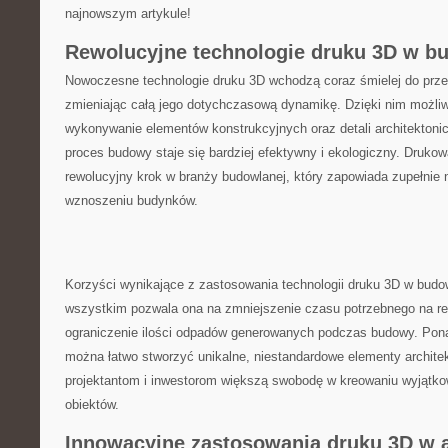
najnowszym artykule!
Rewolucyjne technologie druku 3D ​w b
Nowoczesne​ technologie ⁢druku 3D wchodzą⁣ coraz śmielej​ do pr
zmieniając​ całą jego dotychczasową⁤ dynamikę. ⁢Dzięki nim możliw
wykonywanie ​elementów konstrukcyjnych oraz​ detali architektonic
proces budowy staje się⁣ bardziej efektywny ‌i⁢ ekologiczny. Drukowa
rewolucyjny ⁣krok w‌ branży budowlanej, który zapowiada ​zupełnie n
wznoszeniu budynków.
Korzyści wynikające z ⁢zastosowania technologii druku 3D ⁤w⁤ budo
wszystkim pozwala ona na zmniejszenie ⁣czasu⁢ potrzebnego na rea
ograniczenie ⁢ilości⁤ odpadów⁣ generowanych podczas budowy. Pon
można⁣ łatwo⁤ stworzyć unikalne, niestandardowe ⁢elementy archite
projektantom i ‌inwestorom większą swobodę w kreowaniu‌ wyjątkow
obiektów.
Innowacyjne​ zastosowania druku 3D‌ w ⁢